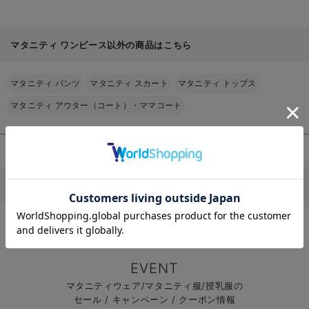
マタニティ ワンピース以外の商品はこちら
お買い物を続ける
カートへ進む
マタニティ パンツ
マタニティ スカート
マタニティ トップス
RELATED ITEMS
マタニティ アウター（コート）・ママコート
関連商品
1
お気に入り商品を確認する
その他
マタニティのTOPページはこちら
【産前産後対応】
麻混タイトスカー
EVENT
ト【出産後も長く
¥4,928
(税込)
使える】
マタニティウェア/マタニティ服/授乳服の
セール / キャンペーン / クーポン情報