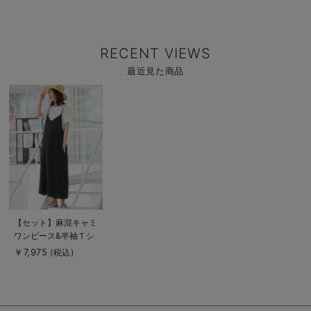
RECENT VIEWS
最近見た商品
商
品
詳
細
を
見
る
商
【セット】麻混キャミ
品
ワンピース&半袖Ｔシ
詳
細
ャツ マタニティ・授
￥7,975
(税込)
を
乳服【出産後も長く使
見
る
える】