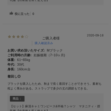
乳服【出産後も長く使える】
役に立った
0
2020-09-18
ご購入者様
購入確認済み
お買い求め頂いたサイズ:
Mブラック
ご利用時の月齢:
妊娠後期（7~10ヶ月)
体重:
61~65kg
年代:
30代
身長:
160cm台
着回し◎
ブラックを購入したため、秋まで長く着回すことができそう。素材も
程よく厚みがある。ストラップで多少の丈の調節もできる。
商品：
【セット】麻混キャミワンピース&半袖Ｔシャツ マタニティ・授