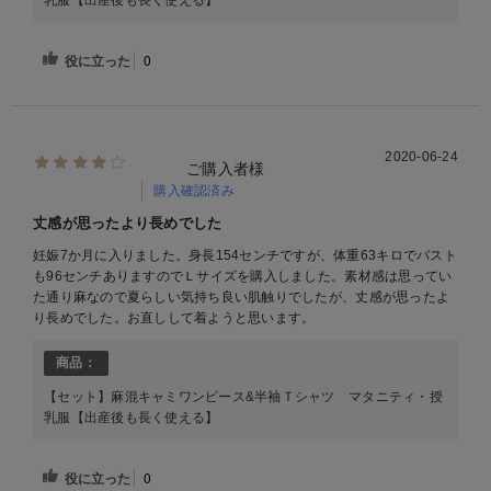
乳服【出産後も長く使える】
役に立った
0
2020-06-24
ご購入者様
購入確認済み
丈感が思ったより長めでした
妊娠7か月に入りました。身長154センチですが、体重63キロでバスト
も96センチありますのでＬサイズを購入しました。素材感は思ってい
た通り麻なので夏らしい気持ち良い肌触りでしたが、丈感が思ったよ
り長めでした。お直しして着ようと思います。
商品：
【セット】麻混キャミワンピース&半袖Ｔシャツ マタニティ・授
乳服【出産後も長く使える】
役に立った
0