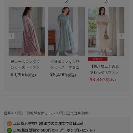
1
2
3
デロンギ
入院準備の持ち物チェック
30%OFF
総レースロングワ
半袖ポロマキシワ
【防汚加工】綿混
ンピース（サテン
ンピース マタニ
やわらかスウェッ
リボンベルト
ティ・授乳服【出
¥9,990
¥5,490
¥
(税込)
(税込)
ト半袖フレアワン
付） マタニテ
産後も長く使え
¥3,492
(税込)
ピース マタニテ
ィ・授乳服【出産
る】
ィ・産後【出産後
後も長く使える】
も長く使える】
送料495円(一部地域を除く) 7,700円以上で送料無料
土日祝も
午前7:59までのご注文で当日出荷
LINE新規登録で 500円OFF クーポンプレゼント