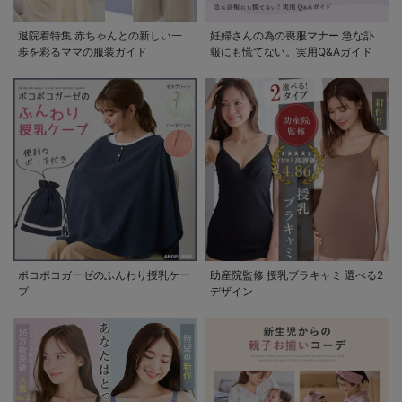
退院着特集 赤ちゃんとの新しい一
妊婦さんの為の喪服マナー 急な訃
歩を彩るママの服装ガイド
報にも慌てない。実用Q&Aガイド
ポコポコガーゼのふんわり授乳ケー
助産院監修 授乳ブラキャミ 選べる2
プ
デザイン