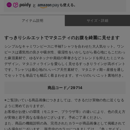
も使える。
と
アイテム説明
サイズ・詳細
すっきりシルエットでマタニティのお腹を綺麗に見せます
シンプルなキャミワンピースに半袖Tシャツを合わせた大人気セット。ワン
ピースは通気性の良さや吸水性、吸湿性をいかしながら着心地にもこだわっ
た麻混素材で、ゆるVネックや肩紐の華奢さなどトレンドを抑えたミニマル
デザイン。マタニティラインを愛らしく見せるすっきりラインが高ポイント
です。Tシャツは着心地のいいベア天竺素材で、マタニティ期～産後を通し
てセットでも単品でも幅広く着まわせます。すべりのいいニット裏地付き。
商品コード／29714
※ご覧頂いている商品画像につきましては、できるだけ実物の色に近くなる
ように努めておりますが、
お客様がお使いの環境（モニター、ブラウザ等）の違いにより、色の見え方
が実物と若干異なる場合がございます。予めご了承ください。
また、商品の機能説明の為、完売されたカラーが商品画像として掲載されて
いる場合がございます。 販売中のカラーにつきましては、『色・サイズ』