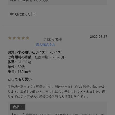
乳服【出産後も長く使える】
役に立った
0
2020-07-27
ご購入者様
購入確認済み
お買い求め頂いたサイズ:
Sサイズ
ご利用時の月齢:
妊娠中期（5~6ヶ月)
体重:
51~55kg
年代:
30代
身長:
160cm台
とっても可愛い
生地感が夏っぽくて可愛いです。開けたときしばらく独特の匂いがあ
ります。風通しの良いところにしばらく干しておくととれました。両
サイドにジップがあり産後の授乳時も大活躍しそうです。
商品：