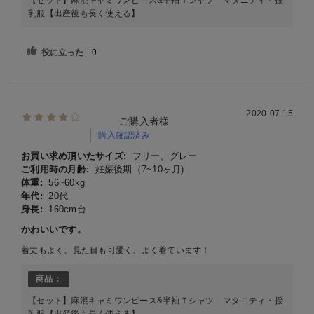
【セット】麻混キャミワンピース&半袖Ｔシャツ マタニティ・授
乳服【出産後も長く使える】
役に立った
0
2020-07-15
ご購入者様
購入確認済み
お買い求め頂いたサイズ:
フリー、グレー
ご利用時の月齢:
妊娠後期（7~10ヶ月)
体重:
56~60kg
年代:
20代
身長:
160cm台
かわいいです。
着丈もよく、見た目も可愛く、よく着ています！
商品：
【セット】麻混キャミワンピース&半袖Ｔシャツ マタニティ・授