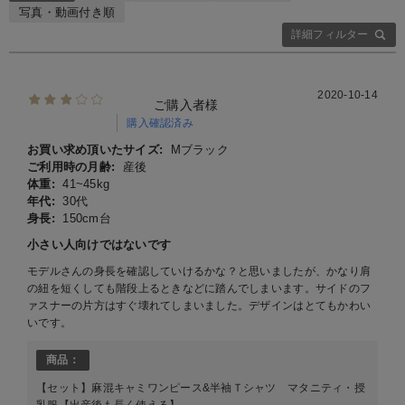
写真・動画付き順
詳細フィルター
2020-10-14
ご購入者様
購入確認済み
お買い求め頂いたサイズ:
Mブラック
ご利用時の月齢:
産後
体重:
41~45kg
年代:
30代
身長:
150cm台
小さい人向けではないです
モデルさんの身長を確認していけるかな？と思いましたが、かなり肩
の紐を短くしても階段上るときなどに踏んでしまいます。サイドのフ
ァスナーの片方はすぐ壊れてしまいました。デザインはとてもかわい
いです。
商品：
【セット】麻混キャミワンピース&半袖Ｔシャツ マタニティ・授