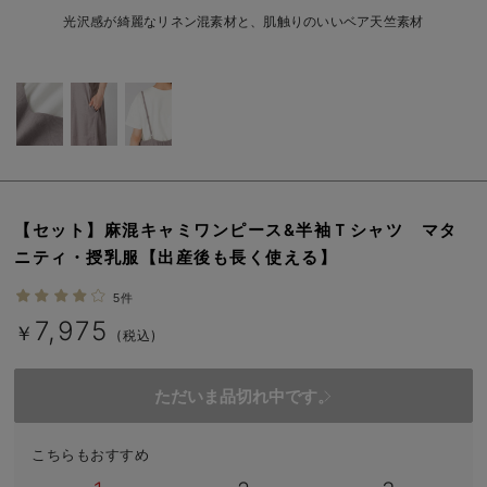
erbaviva（エルバビーバ）
光沢感が綺麗なリネン混素材と、肌触りのいいベア天竺素材
安心の日本製。先輩ママが買ってよかった！本当に必要な出産準備品
ハレの日に着るANGELIEBEのセレモニー
買って正解！高評価レビューアイテム
冬に可愛いニットがお得！
【セット】麻混キャミワンピース&半袖Ｔシャツ マタ
親子コーデ｜ママとベビーにおすすめ！
ニティ・授乳服【出産後も長く使える】
便利な育児家電
5件
7,975
Gift Selection 出産祝い
￥
(税込)
ロンパースはいつからいつまで使う？選ぶポイントも解説！
ただいま品切れ中です。
保育園・入園準備特集
こちらもおすすめ
ファルスカ