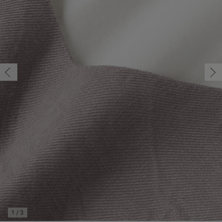
マタニティ パンツ
マタニティ ショーツ
授乳トップス
マタニティ オフィス 通勤服
授乳 ケープ
マタニティレギンス
【アウトレット】トップス・授乳トップス
透け防止
再入荷｜アウター
トップス
【37周年祭セール】4
【〜10℃】3月中旬
涼しくて可愛い「ワン
デニム
きれいめトップス派
マタニティインナー
【オフィスカジュアル
パンツタイプ
【フォーマル】ボトム
【ベビー】半袖
2WAYオール
Aライン ・フレアワ
〜5,000円（税込）
綿混素材
赤ちゃんへ使うもの
【冬のあったか特集】
マタニティ スカート
妊婦帯・腹帯・産前ガードル
マタニティ ドレス（結婚式・お呼ばれ）
【アウトレット】ボトムス
見えてもカワイイ
パンツ
レギンス
きれいめスカート派
ベビー
【フォーマル】トップ
【ベビー】グッズ
コンビ肌着
Iライン ・タイトシ
〜10,000円（税込）
腹巻・ひざ上パンツ
産後に使うグッズ
【冬のあったか特集】
マタニティ トップス
マタニティ 授乳 キャミソール
マタニティ フォーマル パンツ・ボトムス
【アウトレット】パジャマ
コットン素材
スカート
オフィス
きれいめ美脚パンツ派
短肌着
快適ウェア10%OFF
ジャンパースカート/
10,001円（税込）〜
保温&リカバリー
【冬のあったか特集】
マタニティ アウター（コート）・ママコート
産褥ショーツ
【アウトレット】インナー
冷房対策
パジャマ
ツィード派
セット
ワーク・オフィス
女の子におススメのギ
レギンス・タイツ
骨盤・マタニティベルト （妊娠中・産後）
【アウトレット】ベビー
接触冷感素材
インナー
MAX55%OFF ブラッ
王道シンプル派
カジュアル
男の子におススメのギ
カップ付きインナー
産後 ガードル インナー
Tシャツブラ
雑貨
セットアップ派
フォーマル / オケー
定番ギフト
あったか度◎
マタニティ 腹巻き
ブラトップ
ベビー
あったかアイテム｜ベ
もらって嬉しいギフト
裏起毛素材
親子セット
かわいくておもしろい
快適機能ウェア特集 トップス
何枚あっても嬉しいア
快適機能ウェア特集 ボトムス
長く使えるアイテム
快適機能ウェア特集 パジャマ
お部屋映えアイテム
1
/
3