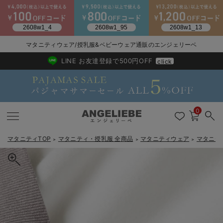
マタニティウェア/授乳服&ベビーウェア通販のエンジェリーベ
2026/NewArrival
送料495円(一部地域を除く) 7,700円以上で送料無料
LINE お友達登録で500円OFF
click
0
マタニティTOP
マタニティ・授乳服 全商品
マタニティウェア
マタニテ
＞
＞
＞
戻る
戻る
戻る
戻る
戻る
戻る
戻る
戻る
戻る
戻る
戻る
戻る
戻る
戻る
戻る
戻る
戻る
戻る
戻る
戻る
戻る
戻る
戻る
戻る
戻る
戻る
戻る
戻る
戻る
戻る
戻る
マタニティウェア全て
マタニティ 下着・インナー全て
授乳服全て
マタニティ フォーマル全て
授乳用品全て
マタニティレッグウェア全て
マタニティ ボディケア全て
アウトレット全て
特集全て
再入荷全て
送料無料アイテム全て
ブラキャミ おまとめ
【37周年祭セール】
気温差別オススメアイ
マタニティウェア お
こだわりの履き心地！
出産準備応援割全て
春のマタニティワンピ
Gift Selection 
冬の冷え対策インナー
入院準備の持ち物チェ
冬のあったか特集全て
マタニティ ワンピース
授乳ワンピース
マタニティ スーツ
妊婦用 抱き枕・授乳クッション
マタニティストッキング・タイツ
妊娠線クリーム
【アウトレット】ワンピース
抗菌防臭加工
再入荷｜インナー
授乳ブラ・マタニティブラ（マタニティインナー・産後用品）
ワンピース
【37周年祭セール】2
【15℃】3月下旬～
動きやすく着回しでき
強撚スムース(コスパ
【おまとめ割】パジャ
カジュアル
ジャケット派
マタニティパジャマ
【オフィスカジュアル
レギンスタイプ
【フォーマル】ワンピ
【ベビー】長袖
ハンカチ
快適ウェア10%OFF
セットアップ・ レイ
〜3,000円（税込）
薄くてあったか
入院してすぐ使うグッ
【冬のあったか特集】