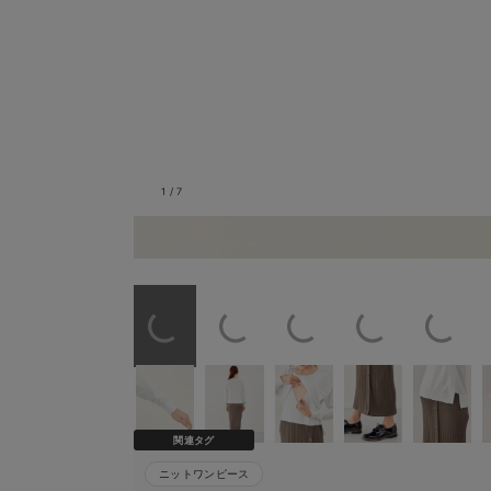
1
/
7
リブ仕様で袖丈の調整がし
関連タグ
ニットワンピース