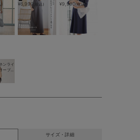
ース マ
ー付) マタニティ・
授乳服【出産後も長く
¥6,990
¥9,990
)
(税込)
(税込)
後授乳服
授乳服【出産後も長く
使える】
く使え
着られる】
ネンライ
リーブト
フレアス
)
トアップ
授乳服
く着られ
サイズ・詳細