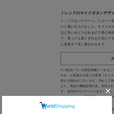
トレンドのサイドボタンデザ
トップスはハイゲージ、スカート
ード風に仕上げました。サイドボ
ほど良いゆとりがあるので着心地
で、座っても着くずれせず安心で
ら産後まで長く着まわせます。
※ご覧頂いている商品画像につきまし
すが、
お客様がお使いの環境（モニタ
異なる場合がございます。予めご了承
また、商品の機能説明の為、完売され
す。 販売中のカラーにつきましては
いいたします。
※商品画像・イメージ
このアイテムのお気に入り登録数