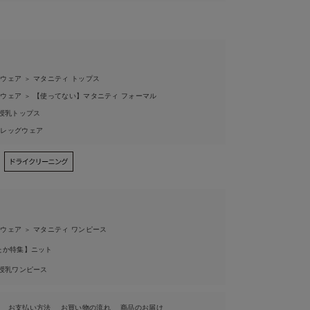
ィウェア
マタニティ トップス
＞
ィウェア
【使ってない】マタニティ フォーマル
＞
授乳トップス
ィレッグウェア
ィウェア
マタニティ ワンピース
＞
たか特集】ニット
授乳ワンピース
お支払い方法
お買い物の流れ
商品のお届け