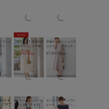
30%OFF
シワンピ
【防汚加工】綿混やわ
半袖ギャザーシャツワ
ティ・授
らかスウェット半袖フ
ンピース マタニテ
も長く使
レアワンピース マタ
ィ・産後授乳服【出産
¥3,492
¥7,990
込)
(税込)
(税込)
イル
トップスをめく
ニティ・産後【出産後
後も長く使える】
も長く使える】
0%】長
Aラインジャンパース
タックベルテッドワン
レンチス
カート(Wアジャスタ
ピース マタニティ・