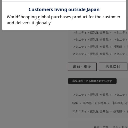
お気に入り商品を確認する
お買い物を続ける
カートへ進む
関連カテゴリ
マタニティ・授乳服 全商品
マタニテ
＞
マタニティ・授乳服 全商品
マタニテ
＞
マタニティ・授乳服 全商品
授乳服
＞
＞
マタニティ・授乳服 全商品
マタニテ
＞
商品は以下にも掲載されています
マタニティ・授乳服 全商品
マタニテ
＞
特集
冬のあったか特集
【冬のあっ
＞
＞
マタニティ・授乳服 全商品
授乳服
＞
＞
返品・交換
キャンセル