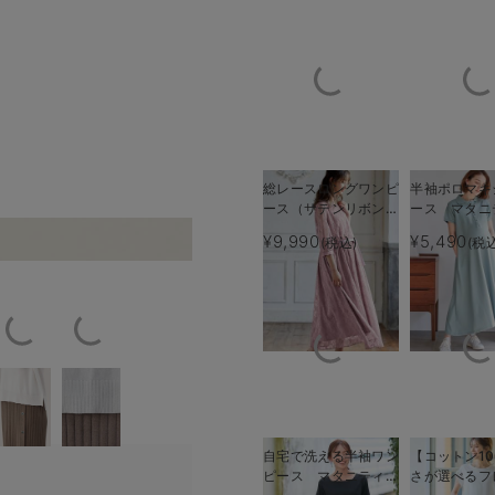
総レースロングワンピ
半袖ポロマキ
ース（サテンリボンベ
ース マタニ
ルト付） マタニテ
乳服【出産後
¥9,990
¥5,490
(税込)
(税
やすい
バックスタ
ィ・授乳服【出産後も
える】
長く使える】
自宅で洗える半袖ワン
【コットン10
ピース マタニティ・
さが選べるフ