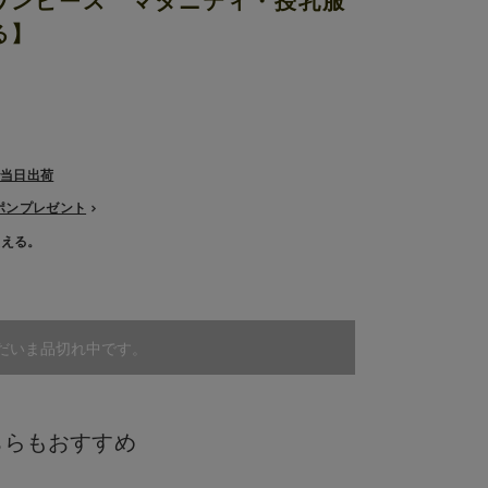
ワンピース マタニティ・授乳服
る】
で当日出荷
ーポンプレゼント
使える。
だいま品切れ中です。
ちらもおすすめ