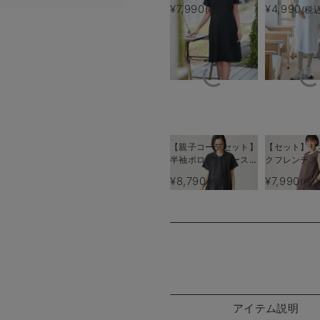
授乳服【出産後も長く
リーブワンピ
¥7,990
¥4,990
(税込)
(税込
使える】
タニティ・産
【出産後も長
る】
【親子コーデセット】
【セット】リ
半袖ポロワンピース
クフレンチス
（ひざ下丈）＆襟付き
ップス＆セミ
¥8,790
¥7,990
(税込)
(税込
ポロロンパース 出産
カートセッ
準備 ギフト マタニ
マタニティ・
ティ・授乳服
【出産後も長
る】
アイテム説明