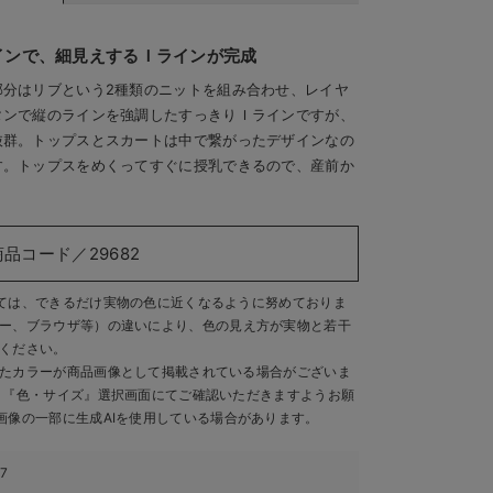
インで、細見えするＩラインが完成
部分はリブという2種類のニットを組み合わせ、レイヤ
タンで縦のラインを強調したすっきりＩラインですが、
抜群。トップスとスカートは中で繋がったデザインなの
す。トップスをめくってすぐに授乳できるので、産前か
商品コード／29682
ては、できるだけ実物の色に近くなるように努めておりま
ー、ブラウザ等）の違いにより、色の見え方が実物と若干
ください。
たカラーが商品画像として掲載されている場合がございま
、『色・サイズ』選択画面にてご確認いただきますようお願
画像の一部に生成AIを使用している場合があります。
57