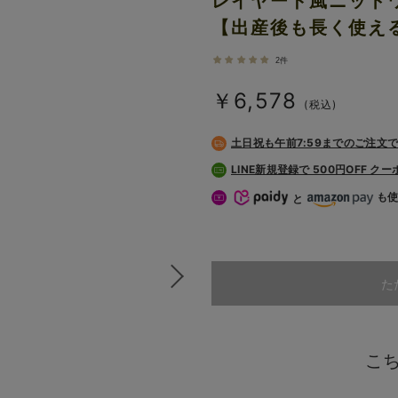
レイヤード風ニット
【出産後も長く使え
2件
￥6,578
(税込)
土日祝も
午前7:59までのご注文
LINE新規登録で 500円OFF ク
も
と
た
こ