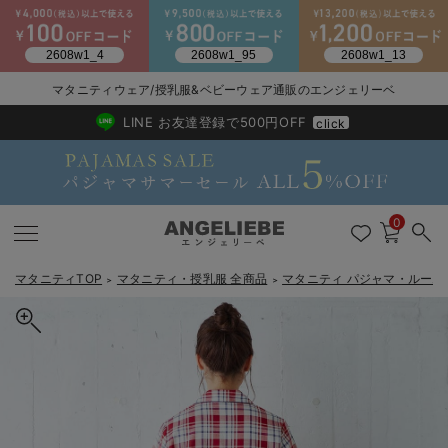
2026/NewArrival
送料495円(一部地域を除く) 7,700円以上で送料無料
マタニティウェア/授乳服&ベビーウェア通販のエンジェリーベ
LINE お友達登録で500円OFF
click
0
マタニティTOP
マタニティ・授乳服 全商品
マタニティ パジャマ・ルーム
＞
＞
戻る
戻る
戻る
戻る
戻る
戻る
戻る
戻る
戻る
戻る
戻る
戻る
戻る
戻る
戻る
戻る
戻る
戻る
戻る
戻る
戻る
戻る
戻る
戻る
戻る
戻る
戻る
戻る
戻る
戻る
戻る
マタニティウェア全て
マタニティ 下着・インナー全て
授乳服全て
マタニティ フォーマル全て
授乳用品全て
マタニティレッグウェア全て
マタニティ ボディケア全て
アウトレット全て
特集全て
再入荷全て
送料無料アイテム全て
ブラキャミ おまとめ
【37周年祭セール】
気温差別オススメアイ
マタニティウェア お
こだわりの履き心地！
出産準備応援割全て
春のマタニティワンピ
Gift Selection 
冬の冷え対策インナー
入院準備の持ち物チェ
冬のあったか特集全て
マタニティ ワンピース
授乳ワンピース
マタニティ スーツ
妊婦用 抱き枕・授乳クッション
マタニティストッキング・タイツ
妊娠線クリーム
【アウトレット】ワンピース
抗菌防臭加工
再入荷｜インナー
授乳ブラ・マタニティブラ（マタニティインナー・産後用品）
ワンピース
【37周年祭セール】2
【15℃】3月下旬～
動きやすく着回しでき
強撚スムース(コスパ
【おまとめ割】パジャ
カジュアル
ジャケット派
マタニティパジャマ
【オフィスカジュアル
レギンスタイプ
【フォーマル】ワンピ
【ベビー】長袖
ハンカチ
快適ウェア10%OFF
セットアップ・ レイ
〜3,000円（税込）
薄くてあったか
入院してすぐ使うグッ
【冬のあったか特集】