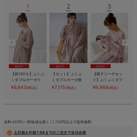
1
2
3
デロンギ
入院準備の持ち物チェック
5%OFF
5%OFF
5%OFF
【綿100％】ぷくぷ
【セット】ぷくぷ
【親子コーデセッ
くダブルガーゼＶ
くダブルガーゼ裾
ト】ぷくぷくダブ
【
ネックワンピ＆産
ティアード3WAYワ
ルガーゼ裾ティア
¥6,640
¥7,115
¥9,966
¥
(税込)
(税込)
(税込)
前産後使えるレギ
ンピース＆産後も
ード3WAYワンピー
ンスパジャマ マ
使えるレギンスパ
ス＆産前産後使え
タニティ・授乳パ
ジャマ マタニテ
るレギンスパジャ
ジャマ【親子コー
ィ・授乳パジャマ
マ&2wayオール
デ可】
出産準備 ギフ
ト マタニティ・
送料495円(一部地域を除く) 7,700円以上で送料無料
産後
土日祝も
午前7:59までのご注文で当日出荷