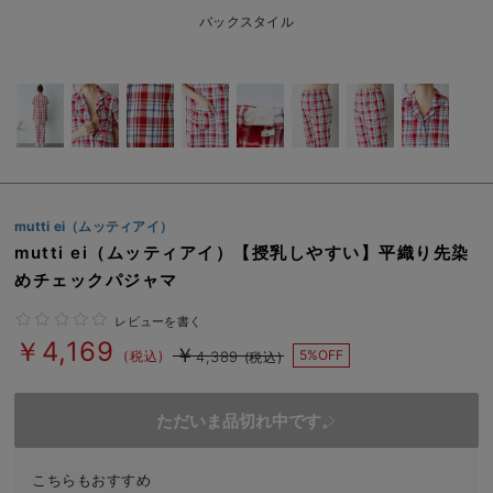
erbaviva（エルバビーバ）
バックスタイル
安心の日本製。先輩ママが買ってよかった！本当に必要な出産準備品
ハレの日に着るANGELIEBEのセレモニー
買って正解！高評価レビューアイテム
冬に可愛いニットがお得！
mutti ei（ムッティアイ）
親子コーデ｜ママとベビーにおすすめ！
mutti ei（ムッティアイ）【授乳しやすい】平織り先染
めチェックパジャマ
便利な育児家電
レビューを書く
Gift Selection 出産祝い
￥4,169
￥
5%OFF
(税込)
4,389
(税込)
ロンパースはいつからいつまで使う？選ぶポイントも解説！
ただいま品切れ中です。
保育園・入園準備特集
ファルスカ
こちらもおすすめ