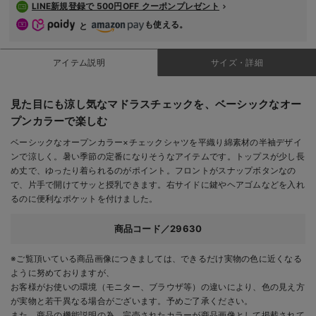
LINE新規登録で 500円OFF クーポンプレゼント
も使える。
と
アイテム説明
サイズ・詳細
見た目にも涼し気なマドラスチェックを、ベーシックなオー
プンカラーで楽しむ
ベーシックなオープンカラー×チェックシャツを平織り綿素材の半袖デザイ
ンで涼しく。暑い季節の定番になりそうなアイテムです。トップスが少し長
め丈で、ゆったり着られるのがポイント。フロントがスナップボタンなの
で、片手で開けてサッと授乳できます。右サイドに鍵やヘアゴムなどを入れ
るのに便利なポケットを付けました。
商品コード／29630
※ご覧頂いている商品画像につきましては、できるだけ実物の色に近くなる
ように努めておりますが、
お客様がお使いの環境（モニター、ブラウザ等）の違いにより、色の見え方
が実物と若干異なる場合がございます。予めご了承ください。
また、商品の機能説明の為、完売されたカラーが商品画像として掲載されて