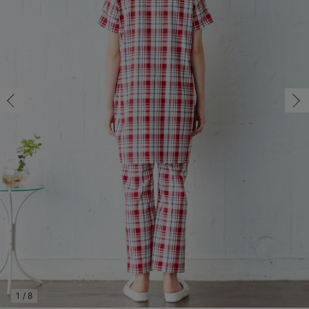
マタニティ パンツ
マタニティ ショーツ
授乳トップス
マタニティ オフィス 通勤服
授乳 ケープ
マタニティレギンス
【アウトレット】トップス・授乳トップス
透け防止
再入荷｜アウター
トップス
【37周年祭セール】4
【〜10℃】3月中旬
涼しくて可愛い「ワン
デニム
きれいめトップス派
マタニティインナー
【オフィスカジュアル
パンツタイプ
【フォーマル】ボトム
【ベビー】半袖
2WAYオール
Aライン ・フレアワ
〜5,000円（税込）
綿混素材
赤ちゃんへ使うもの
【冬のあったか特集】
マタニティ スカート
妊婦帯・腹帯・産前ガードル
マタニティ ドレス（結婚式・お呼ばれ）
【アウトレット】ボトムス
見えてもカワイイ
パンツ
レギンス
きれいめスカート派
ベビー
【フォーマル】トップ
【ベビー】グッズ
コンビ肌着
Iライン ・タイトシ
〜10,000円（税込）
腹巻・ひざ上パンツ
産後に使うグッズ
【冬のあったか特集】
マタニティ トップス
マタニティ 授乳 キャミソール
マタニティ フォーマル パンツ・ボトムス
【アウトレット】パジャマ
コットン素材
スカート
オフィス
きれいめ美脚パンツ派
短肌着
快適ウェア10%OFF
ジャンパースカート/
10,001円（税込）〜
保温&リカバリー
【冬のあったか特集】
マタニティ アウター（コート）・ママコート
産褥ショーツ
【アウトレット】インナー
冷房対策
パジャマ
ツィード派
セット
ワーク・オフィス
女の子におススメのギ
レギンス・タイツ
骨盤・マタニティベルト （妊娠中・産後）
【アウトレット】ベビー
接触冷感素材
インナー
MAX55%OFF ブラッ
王道シンプル派
カジュアル
男の子におススメのギ
カップ付きインナー
産後 ガードル インナー
Tシャツブラ
雑貨
セットアップ派
フォーマル / オケー
定番ギフト
あったか度◎
マタニティ 腹巻き
ブラトップ
ベビー
あったかアイテム｜ベ
もらって嬉しいギフト
裏起毛素材
親子セット
かわいくておもしろい
快適機能ウェア特集 トップス
何枚あっても嬉しいア
快適機能ウェア特集 ボトムス
長く使えるアイテム
快適機能ウェア特集 パジャマ
お部屋映えアイテム
1
/
8