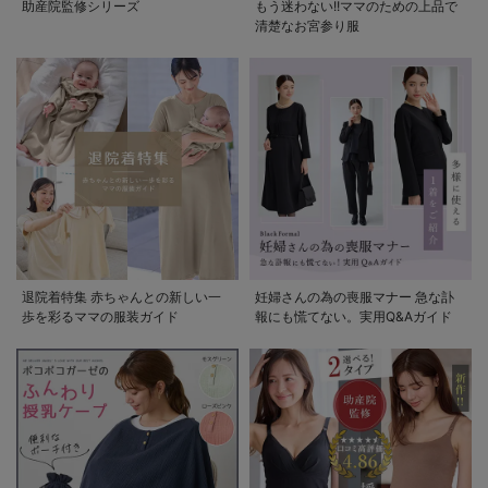
助産院監修シリーズ
もう迷わない!!ママのための上品で
清楚なお宮参り服
退院着特集 赤ちゃんとの新しい一
妊婦さんの為の喪服マナー 急な訃
歩を彩るママの服装ガイド
報にも慌てない。実用Q&Aガイド