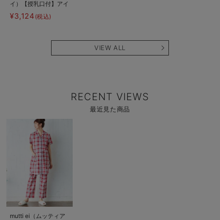
イ）【授乳口付】アイ
スクリーム柄半袖ネグ
¥3,124
(税込)
リジェ
VIEW ALL
RECENT VIEWS
最近見た商品
商
品
詳
細
を
見
る
商
mutti ei（ムッティア