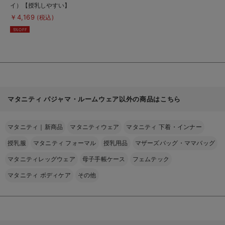
品
イ）【授乳しやすい】
詳
細
平織り先染めチェック
￥4,169
(税込)
を
パジャマ
見
5%OFF
る
マタニティ パジャマ・ルームウェア以外の商品はこちら
マタニティ｜新商品
マタニティウェア
マタニティ 下着・インナー
授乳服
マタニティ フォーマル
授乳用品
マザーズバッグ・ママバッグ
マタニティレッグウェア
母子手帳ケース
フェムテック
マタニティ ボディケア
その他