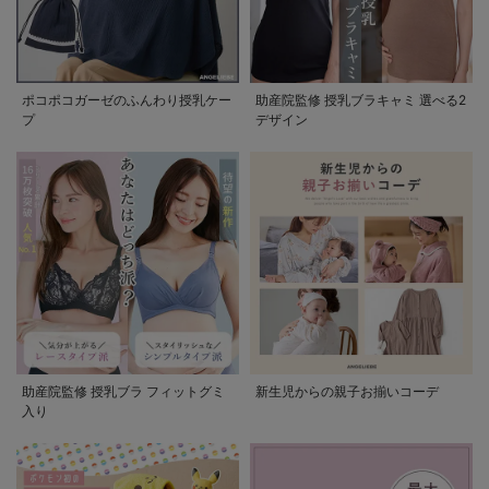
ポコポコガーゼのふんわり授乳ケー
助産院監修 授乳ブラキャミ 選べる2
プ
デザイン
助産院監修 授乳ブラ フィットグミ
新生児からの親子お揃いコーデ
入り