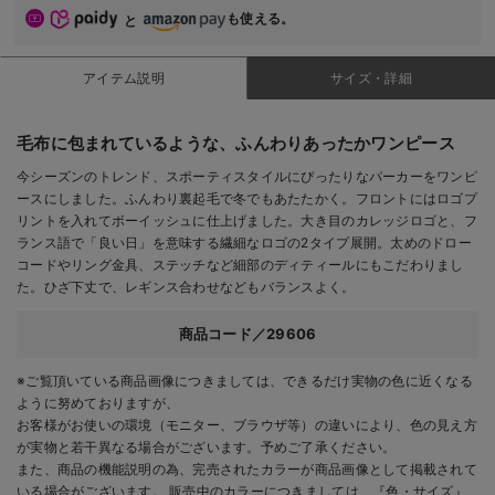
も使える。
と
アイテム説明
サイズ・詳細
毛布に包まれているような、ふんわりあったかワンピース
今シーズンのトレンド、スポーティスタイルにぴったりなパーカーをワンピ
ースにしました。ふんわり裏起毛で冬でもあたたかく。フロントにはロゴプ
リントを入れてボーイッシュに仕上げました。大き目のカレッジロゴと、フ
ランス語で「良い日」を意味する繊細なロゴの2タイプ展開。太めのドロー
コードやリング金具、ステッチなど細部のディティールにもこだわりまし
た。ひざ下丈で、レギンス合わせなどもバランスよく。
商品コード／29606
※ご覧頂いている商品画像につきましては、できるだけ実物の色に近くなる
ように努めておりますが、
お客様がお使いの環境（モニター、ブラウザ等）の違いにより、色の見え方
が実物と若干異なる場合がございます。予めご了承ください。
また、商品の機能説明の為、完売されたカラーが商品画像として掲載されて
いる場合がございます。 販売中のカラーにつきましては、『色・サイズ』