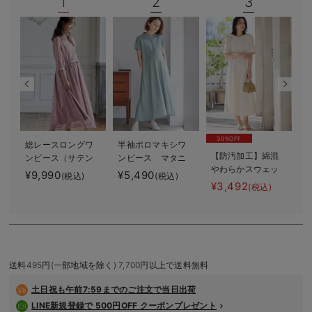
1
2
3
デロンギ
入院準備の持ち物チェック
30%OFF
総レースロングワ
半袖ポロマキシワ
【防汚加工】綿混
ンピース（サテン
ンピース マタニ
やわらかスウェッ
リボンベルト
ティ・授乳服【出
¥9,990
¥5,490
¥
(税込)
(税込)
ト半袖フレアワン
付） マタニテ
産後も長く使え
¥3,492
(税込)
ピース マタニテ
ィ・授乳服【出産
る】
ィ・産後【出産後
後も長く使える】
も長く使える】
送料495円(一部地域を除く) 7,700円以上で送料無料
土日祝も
午前7:59までのご注文で当日出荷
LINE新規登録で 500円OFF クーポンプレゼント