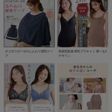
ポコポコガーゼのふんわり授乳ケー
助産院監修 授乳ブラキャミ 選べる2
プ
デザイン