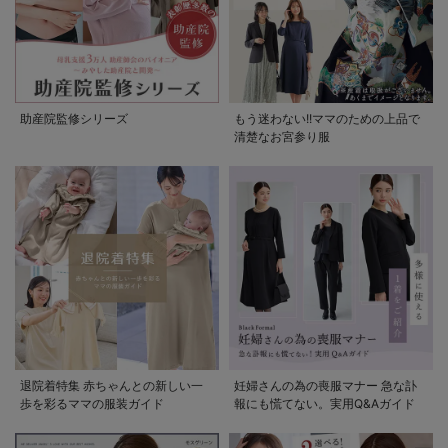
助産院監修シリーズ
もう迷わない!!ママのための上品で
清楚なお宮参り服
退院着特集 赤ちゃんとの新しい一
妊婦さんの為の喪服マナー 急な訃
歩を彩るママの服装ガイド
報にも慌てない。実用Q&Aガイド