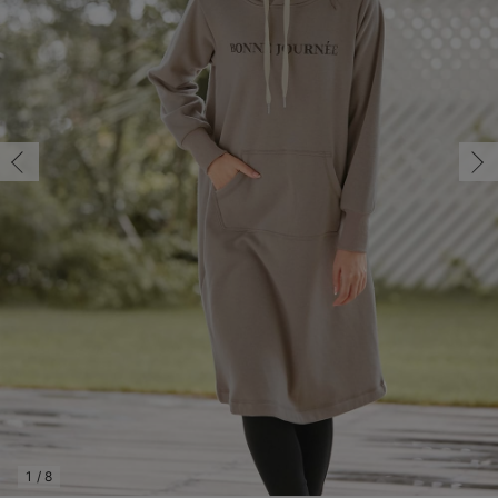
マタニティ パンツ
マタニティ ショーツ
授乳トップス
マタニティ オフィス 通勤服
授乳 ケープ
マタニティレギンス
【アウトレット】トップス・授乳トップス
透け防止
再入荷｜アウター
トップス
【37周年祭セール】4
【〜10℃】3月中旬
涼しくて可愛い「ワン
デニム
きれいめトップス派
マタニティインナー
【オフィスカジュアル
パンツタイプ
【フォーマル】ボトム
【ベビー】半袖
2WAYオール
Aライン ・フレアワ
〜5,000円（税込）
綿混素材
赤ちゃんへ使うもの
【冬のあったか特集】
マタニティ スカート
妊婦帯・腹帯・産前ガードル
マタニティ ドレス（結婚式・お呼ばれ）
【アウトレット】ボトムス
見えてもカワイイ
パンツ
レギンス
きれいめスカート派
ベビー
【フォーマル】トップ
【ベビー】グッズ
コンビ肌着
Iライン ・タイトシ
〜10,000円（税込）
腹巻・ひざ上パンツ
産後に使うグッズ
【冬のあったか特集】
マタニティ トップス
マタニティ 授乳 キャミソール
マタニティ フォーマル パンツ・ボトムス
【アウトレット】パジャマ
コットン素材
スカート
オフィス
きれいめ美脚パンツ派
短肌着
快適ウェア10%OFF
ジャンパースカート/
10,001円（税込）〜
保温&リカバリー
【冬のあったか特集】
マタニティ アウター（コート）・ママコート
産褥ショーツ
【アウトレット】インナー
冷房対策
パジャマ
ツィード派
セット
ワーク・オフィス
女の子におススメのギ
レギンス・タイツ
骨盤・マタニティベルト （妊娠中・産後）
【アウトレット】ベビー
接触冷感素材
インナー
MAX55%OFF ブラッ
王道シンプル派
カジュアル
男の子におススメのギ
カップ付きインナー
産後 ガードル インナー
Tシャツブラ
雑貨
セットアップ派
フォーマル / オケー
定番ギフト
あったか度◎
マタニティ 腹巻き
ブラトップ
ベビー
あったかアイテム｜ベ
もらって嬉しいギフト
裏起毛素材
親子セット
かわいくておもしろい
快適機能ウェア特集 トップス
何枚あっても嬉しいア
快適機能ウェア特集 ボトムス
長く使えるアイテム
快適機能ウェア特集 パジャマ
お部屋映えアイテム
1
/
8