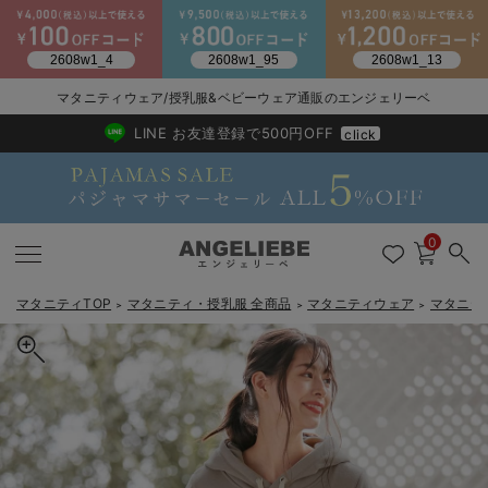
マタニティウェア/授乳服&ベビーウェア通販のエンジェリーベ
2026/NewArrival
送料495円(一部地域を除く) 7,700円以上で送料無料
LINE お友達登録で500円OFF
click
0
マタニティTOP
マタニティ・授乳服 全商品
マタニティウェア
マタニテ
＞
＞
＞
戻る
戻る
戻る
戻る
戻る
戻る
戻る
戻る
戻る
戻る
戻る
戻る
戻る
戻る
戻る
戻る
戻る
戻る
戻る
戻る
戻る
戻る
戻る
戻る
戻る
戻る
戻る
戻る
戻る
戻る
戻る
マタニティウェア全て
マタニティ 下着・インナー全て
授乳服全て
マタニティ フォーマル全て
授乳用品全て
マタニティレッグウェア全て
マタニティ ボディケア全て
アウトレット全て
特集全て
再入荷全て
送料無料アイテム全て
ブラキャミ おまとめ
【37周年祭セール】
気温差別オススメアイ
マタニティウェア お
こだわりの履き心地！
出産準備応援割全て
春のマタニティワンピ
Gift Selection 
冬の冷え対策インナー
入院準備の持ち物チェ
冬のあったか特集全て
マタニティ ワンピース
授乳ワンピース
マタニティ スーツ
妊婦用 抱き枕・授乳クッション
マタニティストッキング・タイツ
妊娠線クリーム
【アウトレット】ワンピース
抗菌防臭加工
再入荷｜インナー
授乳ブラ・マタニティブラ（マタニティインナー・産後用品）
ワンピース
【37周年祭セール】2
【15℃】3月下旬～
動きやすく着回しでき
強撚スムース(コスパ
【おまとめ割】パジャ
カジュアル
ジャケット派
マタニティパジャマ
【オフィスカジュアル
レギンスタイプ
【フォーマル】ワンピ
【ベビー】長袖
ハンカチ
快適ウェア10%OFF
セットアップ・ レイ
〜3,000円（税込）
薄くてあったか
入院してすぐ使うグッ
【冬のあったか特集】