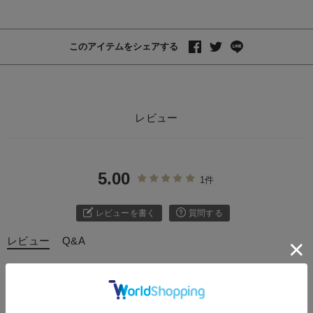
このアイテムをシェアする
レビュー
5.00
1件
レビューを書く
質問する
レビュー
Q&A
日付順 ↓
評価順
いいね数順
購入確認順
写真・動画付き順
詳細フィルター