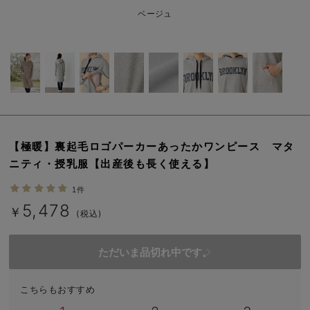
erbaviva（エルバビーバ）
ベージュ
安心の日本製。先輩ママが買ってよかった！本当に必要な出産準備品
ハレの日に着るANGELIEBEのセレモニー
買って正解！高評価レビューアイテム
冬に可愛いニットがお得！
【極暖】裏起毛ロゴパーカーあったかワンピース マタ
親子コーデ｜ママとベビーにおすすめ！
ニティ・授乳服【出産後も長く使える】
便利な育児家電
1件
5,478
Gift Selection 出産祝い
￥
(税込)
ロンパースはいつからいつまで使う？選ぶポイントも解説！
ただいま品切れ中です。
保育園・入園準備特集
こちらもおすすめ
ファルスカ