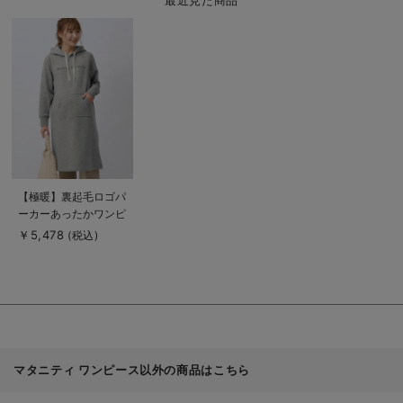
最近見た商品
商
品
詳
細
を
見
る
商
【極暖】裏起毛ロゴパ
品
ーカーあったかワンピ
詳
細
ース マタニティ・授
￥5,478
(税込)
を
乳服【出産後も長く使
見
る
える】
マタニティ ワンピース以外の商品はこちら