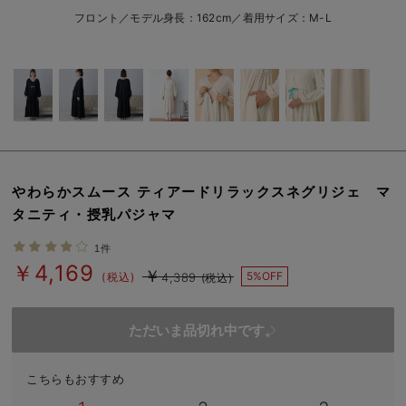
erbaviva（エルバビーバ）
フロント／モデル身長：162cm／着用サイズ：M-L
安心の日本製。先輩ママが買ってよかった！本当に必要な出産準備品
ハレの日に着るANGELIEBEのセレモニー
買って正解！高評価レビューアイテム
冬に可愛いニットがお得！
やわらかスムース ティアードリラックスネグリジェ マ
親子コーデ｜ママとベビーにおすすめ！
タニティ・授乳パジャマ
便利な育児家電
1件
￥4,169
￥
Gift Selection 出産祝い
5%OFF
(税込)
4,389
(税込)
ロンパースはいつからいつまで使う？選ぶポイントも解説！
ただいま品切れ中です。
保育園・入園準備特集
こちらもおすすめ
ファルスカ