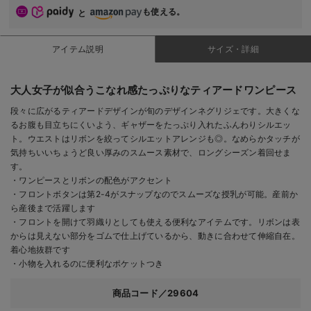
も使える。
と
アイテム説明
サイズ・詳細
大人女子が似合うこなれ感たっぷりなティアードワンピース
段々に広がるティアードデザインが旬のデザインネグリジェです。大きくな
るお腹も目立ちにくいよう、ギャザーをたっぷり入れたふんわりシルエッ
ト。ウエストはリボンを絞ってシルエットアレンジも◎。なめらかタッチが
気持ちいいちょうど良い厚みのスムース素材で、ロングシーズン着回せま
す。
・ワンピースとリボンの配色がアクセント
・フロントボタンは第2-4がスナップなのでスムーズな授乳が可能。産前か
ら産後まで活躍します
・フロントを開けて羽織りとしても使える便利なアイテムです。リボンは表
からは見えない部分をゴムで仕上げているから、動きに合わせて伸縮自在。
着心地抜群です
・小物を入れるのに便利なポケットつき
商品コード／29604