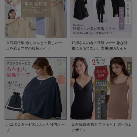
退院着特集 赤ちゃんとの新しい一
妊婦さんの為の喪服マナー 急な訃
歩を彩るママの服装ガイド
報にも慌てない。実用Q&Aガイド
ポコポコガーゼのふんわり授乳ケー
助産院監修 授乳ブラキャミ 選べる2
プ
デザイン