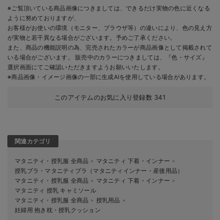
※ご覧頂いている商品画像につきましては、できるだけ実物の色に近くなる
ように努めておりますが、
お客様がお使いの環境（モニター、ブラウザ等）の違いにより、色の見え方
が実物と若干異なる場合がございます。予めご了承ください。
また、商品の機能説明の為、完売されたカラーが商品画像として掲載されて
いる場合がございます。 販売中のカラーにつきましては、『色・サイズ』
選択画面にてご確認いただきますようお願いいたします。
※商品画像・イメージ画像の一部に生成AIを使用している場合があります。
このアイテムのお気に入り登録数
341
関連カテゴリ
マタニティ・授乳服 全商品
マタニティ 下着・インナー
＞
＞
授乳ブラ・マタニティブラ（マタニティインナー・産後用品）
マタニティ・授乳服 全商品
マタニティ 下着・インナー
＞
＞
マタニティ 授乳 キャミソール
マタニティ・授乳服 全商品
授乳用品
＞
＞
妊婦用 抱き枕・授乳クッション