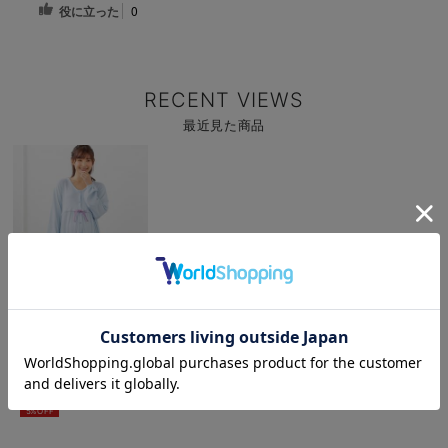
役に立った
0
RECENT VIEWS
最近見た商品
商
品
詳
細
を
見
る
お気に入り商品を確認する
お買い物を続ける
カートへ進む
商
やわらかスムース テ
品
ィアードリラックスネ
詳
細
グリジェ マタニテ
￥4,169
(税込)
を
ィ・授乳パジャマ
見
5%OFF
る