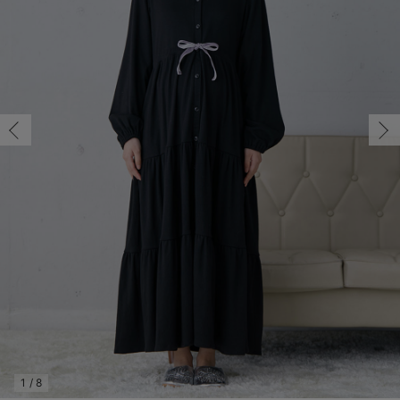
マタニティ パンツ
マタニティ ショーツ
授乳トップス
マタニティ オフィス 通勤服
授乳 ケープ
マタニティレギンス
【アウトレット】トップス・授乳トップス
透け防止
再入荷｜アウター
トップス
【37周年祭セール】4
【〜10℃】3月中旬
涼しくて可愛い「ワン
デニム
きれいめトップス派
マタニティインナー
【オフィスカジュアル
パンツタイプ
【フォーマル】ボトム
【ベビー】半袖
2WAYオール
Aライン ・フレアワ
〜5,000円（税込）
綿混素材
赤ちゃんへ使うもの
【冬のあったか特集】
マタニティ スカート
妊婦帯・腹帯・産前ガードル
マタニティ ドレス（結婚式・お呼ばれ）
【アウトレット】ボトムス
見えてもカワイイ
パンツ
レギンス
きれいめスカート派
ベビー
【フォーマル】トップ
【ベビー】グッズ
コンビ肌着
Iライン ・タイトシ
〜10,000円（税込）
腹巻・ひざ上パンツ
産後に使うグッズ
【冬のあったか特集】
マタニティ トップス
マタニティ 授乳 キャミソール
マタニティ フォーマル パンツ・ボトムス
【アウトレット】パジャマ
コットン素材
スカート
オフィス
きれいめ美脚パンツ派
短肌着
快適ウェア10%OFF
ジャンパースカート/
10,001円（税込）〜
保温&リカバリー
【冬のあったか特集】
マタニティ アウター（コート）・ママコート
産褥ショーツ
【アウトレット】インナー
冷房対策
パジャマ
ツィード派
セット
ワーク・オフィス
女の子におススメのギ
レギンス・タイツ
骨盤・マタニティベルト （妊娠中・産後）
【アウトレット】ベビー
接触冷感素材
インナー
MAX55%OFF ブラッ
王道シンプル派
カジュアル
男の子におススメのギ
カップ付きインナー
産後 ガードル インナー
Tシャツブラ
雑貨
セットアップ派
フォーマル / オケー
定番ギフト
あったか度◎
マタニティ 腹巻き
ブラトップ
ベビー
あったかアイテム｜ベ
もらって嬉しいギフト
裏起毛素材
親子セット
かわいくておもしろい
快適機能ウェア特集 トップス
何枚あっても嬉しいア
快適機能ウェア特集 ボトムス
長く使えるアイテム
快適機能ウェア特集 パジャマ
お部屋映えアイテム
1
/
8