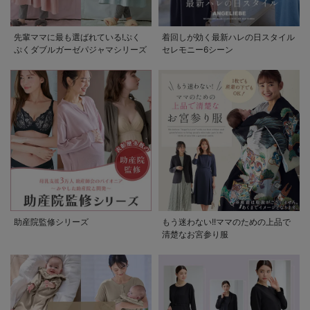
先輩ママに最も選ばれている!ぷく
着回しが効く最新ハレの日スタイル
ぷくダブルガーゼパジャマシリーズ
セレモニー6シーン
助産院監修シリーズ
もう迷わない!!ママのための上品で
清楚なお宮参り服