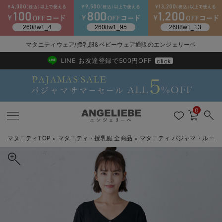
マタニティウェア/授乳服&ベビーウェア通販のエンジェリーベ
2026/NewArrival
送料495円(一部地域を除く) 7,700円以上で送料無料
LINE お友達登録で500円OFF
click
0
マタニティTOP
マタニティ・授乳服 全商品
マタニティ パジャマ・ルーム
＞
＞
戻る
戻る
戻る
戻る
戻る
戻る
戻る
戻る
戻る
戻る
戻る
戻る
戻る
戻る
戻る
戻る
戻る
戻る
戻る
戻る
戻る
戻る
戻る
戻る
戻る
戻る
戻る
戻る
戻る
戻る
戻る
マタニティウェア全て
マタニティ 下着・インナー全て
授乳服全て
マタニティ フォーマル全て
授乳用品全て
マタニティレッグウェア全て
マタニティ ボディケア全て
アウトレット全て
特集全て
再入荷全て
送料無料アイテム全て
ブラキャミ おまとめ
【37周年祭セール】
気温差別オススメアイ
マタニティウェア お
こだわりの履き心地！
出産準備応援割全て
春のマタニティワンピ
Gift Selection 
冬の冷え対策インナー
入院準備の持ち物チェ
冬のあったか特集全て
マタニティ ワンピース
授乳ワンピース
マタニティ スーツ
妊婦用 抱き枕・授乳クッション
マタニティストッキング・タイツ
妊娠線クリーム
【アウトレット】ワンピース
抗菌防臭加工
再入荷｜インナー
授乳ブラ・マタニティブラ（マタニティインナー・産後用品）
ワンピース
【37周年祭セール】2
【15℃】3月下旬～
動きやすく着回しでき
強撚スムース(コスパ
【おまとめ割】パジャ
カジュアル
ジャケット派
マタニティパジャマ
【オフィスカジュアル
レギンスタイプ
【フォーマル】ワンピ
【ベビー】長袖
ハンカチ
快適ウェア10%OFF
セットアップ・ レイ
〜3,000円（税込）
薄くてあったか
入院してすぐ使うグッ
【冬のあったか特集】