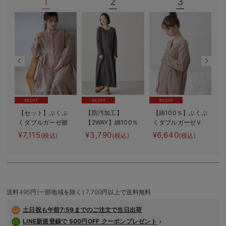
1
2
3
デロンギ
入院準備の持ち物チェック
5%OFF
5%OFF
5%OFF
【セット】ぷくぷ
【防汚加工】
【綿100％】ぷくぷ
くダブルガーゼ裾
【2WAY】綿100％
くダブルガーゼＶ
2
ティアード3WAYワ
前開き長袖ネグリ
ネックワンピ＆産
バ
¥7,115
¥3,790
¥6,640
¥
(税込)
(税込)
(税込)
ンピース＆産後も
ジェ マタニテ
前産後使えるレギ
使えるレギンスパ
ィ・授乳パジャマ
ンスパジャマ マ
ジャマ マタニテ
【産後も長く着れ
タニティ・授乳パ
ィ・授乳パジャマ
る】
ジャマ【親子コー
デ可】
送料495円(一部地域を除く) 7,700円以上で送料無料
土日祝も
午前7:59までのご注文で当日出荷
LINE新規登録で 500円OFF クーポンプレゼント