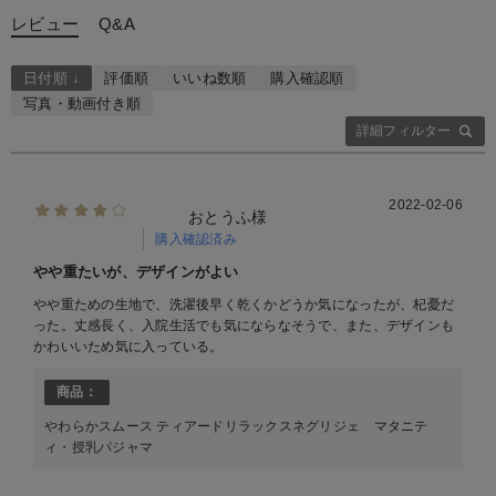
レビュー
Q&A
日付順 ↓
評価順
いいね数順
購入確認順
写真・動画付き順
詳細フィルター
2022-02-06
おとうふ様
購入確認済み
やや重たいが、デザインがよい
やや重ための生地で、洗濯後早く乾くかどうか気になったが、杞憂だ
った。丈感長く、入院生活でも気にならなそうで、また、デザインも
かわいいため気に入っている。
商品：
やわらかスムース ティアードリラックスネグリジェ マタニテ
ィ・授乳パジャマ