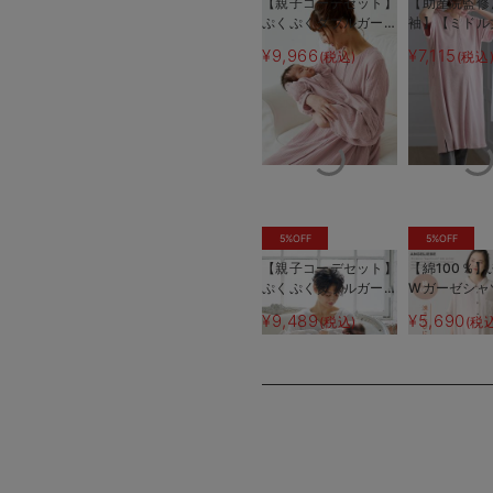
【親子コーデセット】
【助産院監修
ぷくぷくダブルガーゼ
袖】【ミドル
裾ティアード3WAYワ
ストレッチリ
¥9,966
¥7,115
(税込)
(税込
ンピース＆産前産後使
パジャマ マ
えるレギンスパジャマ
ィ・授乳パジ
&2wayオール 出産
産後も長く使
準備 ギフト マタニ
ティ・産後
5%OFF
5%OFF
【親子コーデセット】
【綿100％
ぷくぷくダブルガーゼ
Wガーゼシャ
Ｖネックワンピ＆産前
ースネグリジ
¥9,489
¥5,690
(税込)
(税
産後使えるレギンスパ
ニティ・授乳
ジャマ&2wayオー
【出産後も長
ル 出産準備 ギフ
る】
ト マタニティ・産後