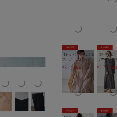
5%OFF
5%OFF
【セット】ぷくぷくダ
【防汚加工】
ブルガーゼ裾ティアー
【2WAY】綿
フロントは第2-4ボタンがスナッ
ド3WAYワンピース＆
開き長袖ネ
¥7,115
¥3,790
(税込)
(税込
産後も使えるレギンス
マタニティ・
パジャマ マタニテ
ャマ【産後も
ィ・授乳パジャマ
る】
5%OFF
5%OFF