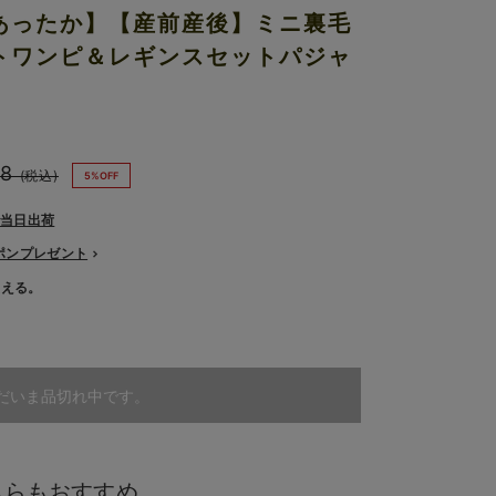
あったか】【産前産後】ミニ裏毛
トワンピ＆レギンスセットパジャ
8
(税込)
5%OFF
で当日出荷
ーポンプレゼント
使える。
だいま品切れ中です。
ちらもおすすめ