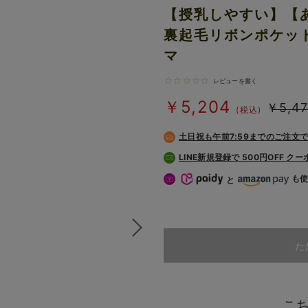
【授乳しやすい】【
裏起毛リボンポケッ
マ
レビューを書く
￥5,204
￥5,47
(税込)
土日祝も
午前7:59までのご注文
LINE新規登録で 500円OFF ク
も
と
た
こ