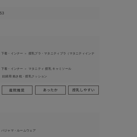
153
 下着・インナー
授乳ブラ・マタニティブラ（マタニティインナ
＞
 下着・インナー
マタニティ 授乳 キャミソール
＞
妊婦用 抱き枕・授乳クッション
＞
 パジャマ・ルームウェア