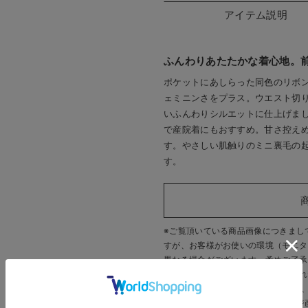
アイテム説明
ふんわりあたたかな着心地。
ポケットにあしらった同色のリボ
ェミニンさをプラス。ウエスト切
いふんわりシルエットに仕上げま
で産院着にもおすすめ。甘さ控え
す。やさしい肌触りのミニ裏毛の
す。
※ご覧頂いている商品画像につきまし
すが、
お客様がお使いの環境（モニタ
異なる場合がございます。予めご了承
また、商品の機能説明の為、完売され
す。 販売中のカラーにつきましては
いいたします。
※商品画像・イメージ