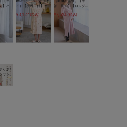
】【半
mutti ei（ムッティア
【助産院監修】【半
丈】ハイ
イ）【授乳口付】アイ
袖・長袖】【ロング
ブ前開き
スクリーム柄半袖ネグ
丈】ハイストレッチリ
¥3,124
¥7,590
)
(税込)
(税込)
タニテ
リジェ
ブ前開きパジャマ マ
ャマ【出
タニティ・授乳パジャ
える】
マ【出産後も長く使え
る】
】ぷくぷく
ツワンピ
ェ マタ
込)
パジャマ
く着られ