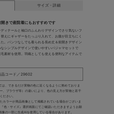
サイズ・詳細
前開きで産院着にもおすすめです
ンディテールと袖口のふんわりデザインでさり気ないフ
り替えにギャザーをたっぷり入れて、お腹が目立ちにく
した。パンツなしでも着られる長め丈＆前開きデザイン
めなシンプルデザインで使いやすいパジャマセットで
起毛素材を使用。羽織としても使える便利なアイテムで
商品コード／29602
ては、できるだけ実物の色に近くなるように努めておりま
ー、ブラウザ等）の違いにより、色の見え方が実物と若干
ください。
たカラーが商品画像として掲載されている場合がございま
、『色・サイズ』選択画面にてご確認いただきますようお願
画像の一部に生成AIを使用している場合があります。