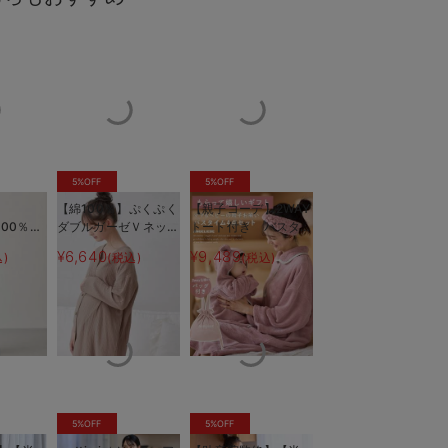
5%OFF
5%OFF
【綿100％】ぷくぷく
【親子コーデ】2WAY
100％前
ダブルガーゼＶネック
トート付き バスタイ
プなので片手で開けられます
吸汗性と保湿性
グリジェ
ワンピ＆産前産後使え
ム 4点セット 出産
¥6,640
¥9,489
)
(税込)
(税込)
授乳パジ
るレギンスパジャマ
祝い マタニティ・産
長く着れ
マタニティ・授乳パジ
後
ャマ【親子コーデ可】
5%OFF
5%OFF