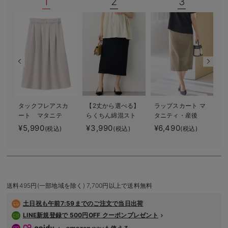
1
2
3
デロンギ
入院準備の持ち物チェック
タックフレアスカ
【2丈から選べる】
ラップスカート マ
ート マタニテ
らくちん綿混スト
タニティ・産後
ィ・産後【出産後
レッチリブナロー
【出産後も長く使
¥5,990
¥3,990
¥6,490
(税込)
(税込)
(税込)
も長く着られる】
スカート マタニ
える】
ティ・産後【出産
後も長く使える】
送料495円(一部地域を除く) 7,700円以上で送料無料
土日祝も
午前7:59までのご注文で当日出荷
LINE新規登録で 500円OFF クーポンプレゼント