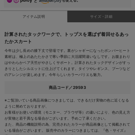
も使える。
と
アイテム説明
サイズ・詳細
計算されたタックワークで、トップスを選ばず着回せるあっ
たかスカート
今年は少し長めの膝下丈で登場です。裏がシャギーになったボンバーヒート
素材は、極上のあたたかさで寒い季節に大活躍間違いなしです。お腹まわり
はやわらかベア天竺がやさしくサポート。計算されたタックデザインがすっ
きりとしたシルエットに仕上げてくれます。タイツやレギンス、ブーツなど
のアレンジが楽しめます。今年らしいカラーバリエも魅力。
商品コード／29593
※ご覧頂いている商品画像につきましては、できるだけ実物の色に近くなる
ように努めておりますが、
お客様がお使いの環境（モニター、ブラウザ等）の違いにより、色の見え方
が実物と若干異なる場合がございます。予めご了承ください。
また、商品の機能説明の為、完売されたカラーが商品画像として掲載されて
いる場合がございます。 販売中のカラーにつきましては、『色・サイズ』