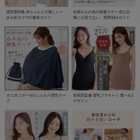
退院着特集 赤ちゃんとの新しい一
妊婦さんの為の喪服マナー 急な訃
歩を彩るママの服装ガイド
報にも慌てない。実用Q&Aガイド
ポコポコガーゼのふんわり授乳ケー
助産院監修 授乳ブラキャミ 選べる2
プ
デザイン