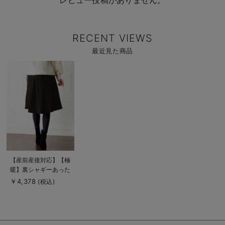
レビュー投稿がありません。
RECENT VIEWS
最近見た商品
商
品
詳
細
を
見
る
商
【産前産後対応】【極
品
暖】裏シャギーあった
詳
細
かタックスカート【出
￥4,378
(税込)
を
産後も長く使える】
見
る