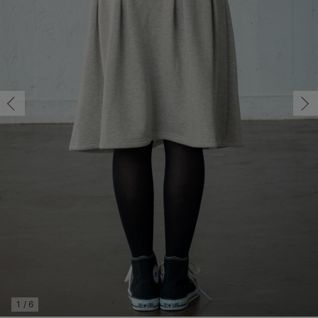
マタニティ パンツ
マタニティ ショーツ
授乳トップス
マタニティ オフィス 通勤服
授乳 ケープ
マタニティレギンス
【アウトレット】トップス・授乳トップス
透け防止
再入荷｜アウター
トップス
【37周年祭セール】4
【〜10℃】3月中旬
涼しくて可愛い「ワン
デニム
きれいめトップス派
マタニティインナー
【オフィスカジュアル
パンツタイプ
【フォーマル】ボトム
【ベビー】半袖
2WAYオール
Aライン ・フレアワ
〜5,000円（税込）
綿混素材
赤ちゃんへ使うもの
【冬のあったか特集】
マタニティ スカート
妊婦帯・腹帯・産前ガードル
マタニティ ドレス（結婚式・お呼ばれ）
【アウトレット】ボトムス
見えてもカワイイ
パンツ
レギンス
きれいめスカート派
ベビー
【フォーマル】トップ
【ベビー】グッズ
コンビ肌着
Iライン ・タイトシ
〜10,000円（税込）
腹巻・ひざ上パンツ
産後に使うグッズ
【冬のあったか特集】
マタニティ トップス
マタニティ 授乳 キャミソール
マタニティ フォーマル パンツ・ボトムス
【アウトレット】パジャマ
コットン素材
スカート
オフィス
きれいめ美脚パンツ派
短肌着
快適ウェア10%OFF
ジャンパースカート/
10,001円（税込）〜
保温&リカバリー
【冬のあったか特集】
マタニティ アウター（コート）・ママコート
産褥ショーツ
【アウトレット】インナー
冷房対策
パジャマ
ツィード派
セット
ワーク・オフィス
女の子におススメのギ
レギンス・タイツ
骨盤・マタニティベルト （妊娠中・産後）
【アウトレット】ベビー
接触冷感素材
インナー
MAX55%OFF ブラッ
王道シンプル派
カジュアル
男の子におススメのギ
カップ付きインナー
産後 ガードル インナー
Tシャツブラ
雑貨
セットアップ派
フォーマル / オケー
定番ギフト
あったか度◎
マタニティ 腹巻き
ブラトップ
ベビー
あったかアイテム｜ベ
もらって嬉しいギフト
裏起毛素材
親子セット
かわいくておもしろい
快適機能ウェア特集 トップス
何枚あっても嬉しいア
快適機能ウェア特集 ボトムス
長く使えるアイテム
快適機能ウェア特集 パジャマ
お部屋映えアイテム
1
/
6