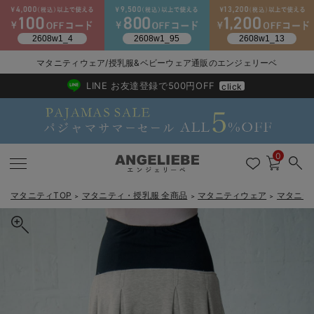
2026/NewArrival
送料495円(一部地域を除く) 7,700円以上で送料無料
マタニティウェア/授乳服&ベビーウェア通販のエンジェリーベ
LINE お友達登録で500円OFF
click
0
マタニティTOP
マタニティ・授乳服 全商品
マタニティウェア
マタニテ
＞
＞
＞
戻る
戻る
戻る
戻る
戻る
戻る
戻る
戻る
戻る
戻る
戻る
戻る
戻る
戻る
戻る
戻る
戻る
戻る
戻る
戻る
戻る
戻る
戻る
戻る
戻る
戻る
戻る
戻る
戻る
戻る
戻る
マタニティウェア全て
マタニティ 下着・インナー全て
授乳服全て
マタニティ フォーマル全て
授乳用品全て
マタニティレッグウェア全て
マタニティ ボディケア全て
アウトレット全て
特集全て
再入荷全て
送料無料アイテム全て
ブラキャミ おまとめ
【37周年祭セール】
気温差別オススメアイ
マタニティウェア お
こだわりの履き心地！
出産準備応援割全て
春のマタニティワンピ
Gift Selection 
冬の冷え対策インナー
入院準備の持ち物チェ
冬のあったか特集全て
マタニティ ワンピース
授乳ワンピース
マタニティ スーツ
妊婦用 抱き枕・授乳クッション
マタニティストッキング・タイツ
妊娠線クリーム
【アウトレット】ワンピース
抗菌防臭加工
再入荷｜インナー
授乳ブラ・マタニティブラ（マタニティインナー・産後用品）
ワンピース
【37周年祭セール】2
【15℃】3月下旬～
動きやすく着回しでき
強撚スムース(コスパ
【おまとめ割】パジャ
カジュアル
ジャケット派
マタニティパジャマ
【オフィスカジュアル
レギンスタイプ
【フォーマル】ワンピ
【ベビー】長袖
ハンカチ
快適ウェア10%OFF
セットアップ・ レイ
〜3,000円（税込）
薄くてあったか
入院してすぐ使うグッ
【冬のあったか特集】