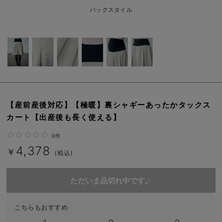
erbaviva（エルバビーバ）
バックスタイル
安心の日本製。先輩ママが買ってよかった！本当に必要な出産準備品
ハレの日に着るANGELIEBEのセレモニー
買って正解！高評価レビューアイテム
冬に可愛いニットがお得！
【産前産後対応】【極暖】裏シャギーあったかタックス
親子コーデ｜ママとベビーにおすすめ！
カート【出産後も長く使える】
便利な育児家電
0件
4,378
Gift Selection 出産祝い
￥
(税込)
ロンパースはいつからいつまで使う？選ぶポイントも解説！
ただいま品切れ中です。
保育園・入園準備特集
こちらもおすすめ
ファルスカ