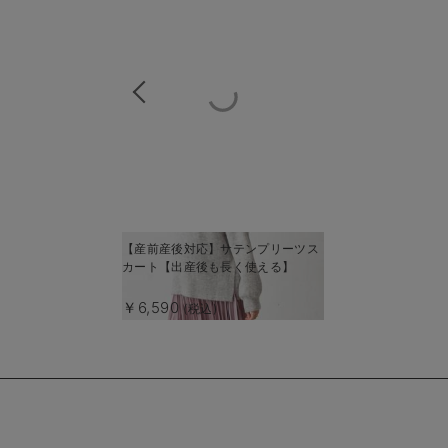
商
【産前産後対応】サテンプリーツス
商
カート【出産後も長く使える】
品
品
詳
詳
￥6,590
(税込)
細
細
を
を
見
見
る
る