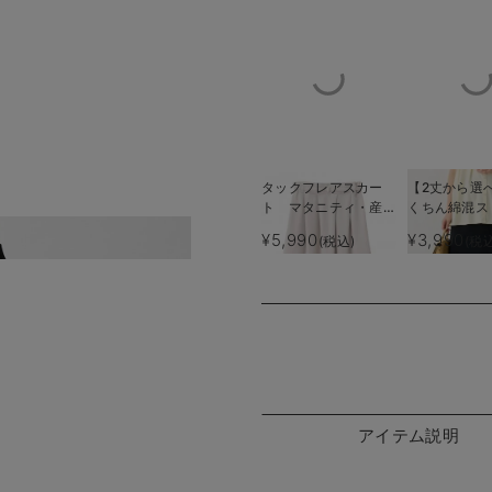
タックフレアスカー
【2丈から選
ト マタニティ・産後
くちん綿混ス
【出産後も長く着られ
リブナロー
¥5,990
¥3,990
(税込)
(税
シャイニーな光沢感が
る】
マタニティ・
産後も長く使
アイテム説明