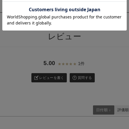
お気に入り商品を確認する
お買い物を続ける
カートへ進む
このアイテムをシェアする
>
レビュー
5.00
1件
レビューを書く
質問する
日付順 ↓
評価順