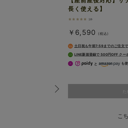
【産前産後対応】サ
長く使える】
1件
￥6,590
(税込)
土日祝も
午前7:59までのご注文
LINE新規登録で 500円OFF ク
も
と
た
こ