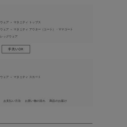
ィウェア
マタニティ トップス
＞
ィウェア
マタニティ アウター（コート）・ママコート
＞
ィレッグウェア
ィウェア
マタニティ スカート
＞
お支払い方法
お買い物の流れ
商品のお届け