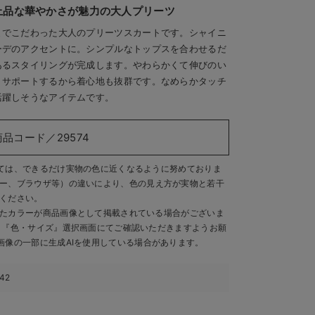
上品な華やかさが魅力の大人プリーツ
までこだわった大人のプリーツスカートです。シャイニ
ーデのアクセントに。シンプルなトップスを合わせるだ
あるスタイリングが完成します。やわらかくて伸びのい
くサポートするから着心地も抜群です。なめらかタッチ
活躍しそうなアイテムです。
商品コード／29574
ては、できるだけ実物の色に近くなるように努めておりま
ー、ブラウザ等）の違いにより、色の見え方が実物と若干
ください。
たカラーが商品画像として掲載されている場合がございま
、『色・サイズ』選択画面にてご確認いただきますようお願
画像の一部に生成AIを使用している場合があります。
142