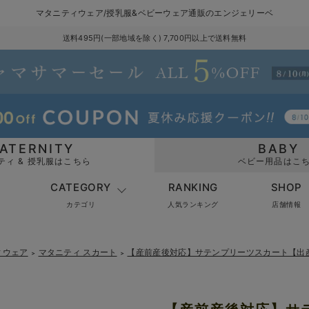
マタニティウェア/授乳服&ベビーウェア通販のエンジェリーベ
送料495円(一部地域を除く) 7,700円以上で送料無料
ATERNITY
BABY
ティ & 授乳服はこちら
ベビー用品はこ
CATEGORY
RANKING
SHOP
カテゴリ
人気ランキング
店舗情報
ィウェア
マタニティ スカート
【産前産後対応】サテンプリーツスカート【出
＞
＞