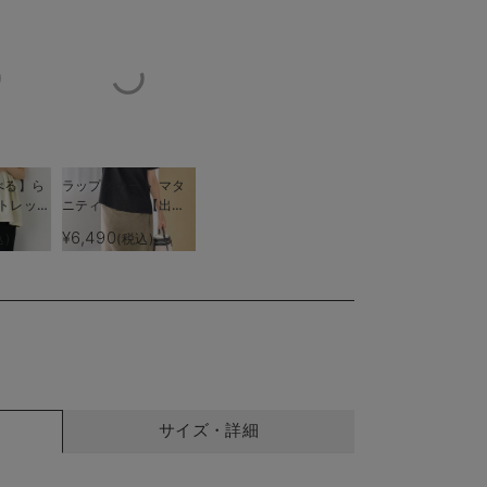
べる】ら
ラップスカート マタ
トレッチ
ニティ・産後 【出産
スカート
後も長く使える】
¥6,490
込)
(税込)
美しいサテン素材
ウエスト後のシャ
産後【出
える】
サイズ・詳細