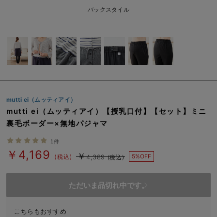
erbaviva（エルバビーバ）
バックスタイル
安心の日本製。先輩ママが買ってよかった！本当に必要な出産準備品
ハレの日に着るANGELIEBEのセレモニー
買って正解！高評価レビューアイテム
冬に可愛いニットがお得！
mutti ei（ムッティアイ）
親子コーデ｜ママとベビーにおすすめ！
mutti ei（ムッティアイ）【授乳口付】【セット】ミニ
裏毛ボーダー×無地パジャマ
便利な育児家電
1件
Gift Selection 出産祝い
￥4,169
￥
5%OFF
(税込)
4,389
(税込)
ロンパースはいつからいつまで使う？選ぶポイントも解説！
ただいま品切れ中です。
保育園・入園準備特集
ファルスカ
こちらもおすすめ