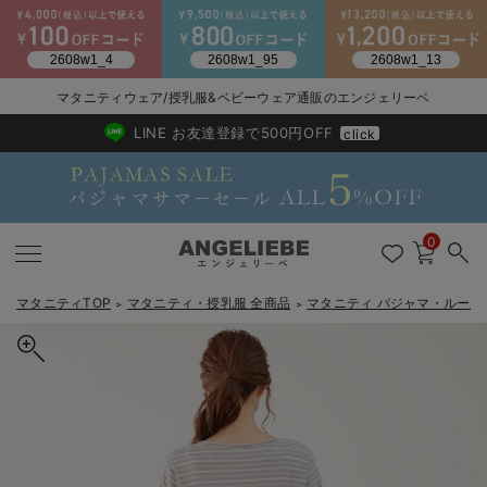
2026/NewArrival
送料495円(一部地域を除く) 7,700円以上で送料無料
マタニティウェア/授乳服&ベビーウェア通販のエンジェリーベ
LINE お友達登録で500円OFF
click
0
マタニティTOP
マタニティ・授乳服 全商品
マタニティ パジャマ・ルーム
＞
＞
戻る
戻る
戻る
戻る
戻る
戻る
戻る
戻る
戻る
戻る
戻る
戻る
戻る
戻る
戻る
戻る
戻る
戻る
戻る
戻る
戻る
戻る
戻る
戻る
戻る
戻る
戻る
戻る
戻る
戻る
戻る
マタニティウェア全て
マタニティ 下着・インナー全て
授乳服全て
マタニティ フォーマル全て
授乳用品全て
マタニティレッグウェア全て
マタニティ ボディケア全て
アウトレット全て
特集全て
再入荷全て
送料無料アイテム全て
ブラキャミ おまとめ
【37周年祭セール】
気温差別オススメアイ
マタニティウェア お
こだわりの履き心地！
出産準備応援割全て
春のマタニティワンピ
Gift Selection 
冬の冷え対策インナー
入院準備の持ち物チェ
冬のあったか特集全て
マタニティ ワンピース
授乳ワンピース
マタニティ スーツ
妊婦用 抱き枕・授乳クッション
マタニティストッキング・タイツ
妊娠線クリーム
【アウトレット】ワンピース
抗菌防臭加工
再入荷｜インナー
授乳ブラ・マタニティブラ（マタニティインナー・産後用品）
ワンピース
【37周年祭セール】2
【15℃】3月下旬～
動きやすく着回しでき
強撚スムース(コスパ
【おまとめ割】パジャ
カジュアル
ジャケット派
マタニティパジャマ
【オフィスカジュアル
レギンスタイプ
【フォーマル】ワンピ
【ベビー】長袖
ハンカチ
快適ウェア10%OFF
セットアップ・ レイ
〜3,000円（税込）
薄くてあったか
入院してすぐ使うグッ
【冬のあったか特集】