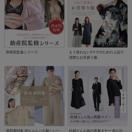
助産院監修シリーズ
もう迷わない!!ママのための上品で
清楚なお宮参り服
退院着特集 赤ちゃんとの新しい一
妊婦さんの為の喪服マナー 急な訃