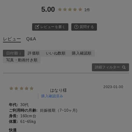
5.00
1件
レビューを書く
質問する
レビュー
Q&A
日付順 ↓
評価順
いいね数順
購入確認順
写真・動画付き順
詳細フィルター
2023-01-30
はなり様
購入確認済み
年代:
30代
ご利用時の月齢:
妊娠後期（7~10ヶ月)
身長:
160cm台
体重:
61~65kg
快適