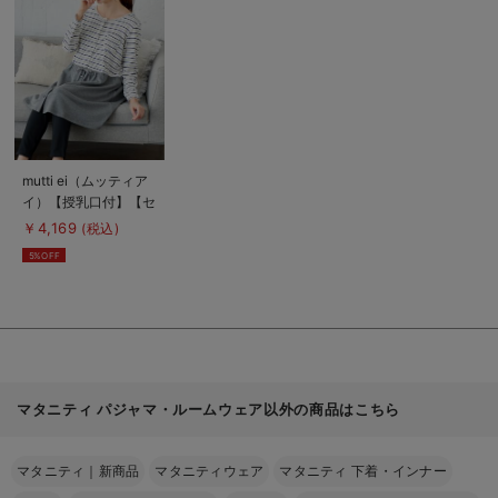
細
を
見
る
商
mutti ei（ムッティア
品
イ）【授乳口付】【セ
詳
細
ット】ミニ裏毛ボーダ
￥4,169
(税込)
を
ー×無地パジャマ
見
5%OFF
る
マタニティ パジャマ・ルームウェア以外の商品はこちら
マタニティ｜新商品
マタニティウェア
マタニティ 下着・インナー