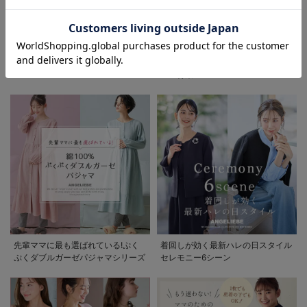
お気に入り商品を確認する
お買い物を続ける
カートへ進む
初夏の快適インナー特集
春夏を快適に過ごせるマタニティパ
ンツ特集
先輩ママに最も選ばれている!ぷく
着回しが効く最新ハレの日スタイル
ぷくダブルガーゼパジャマシリーズ
セレモニー6シーン