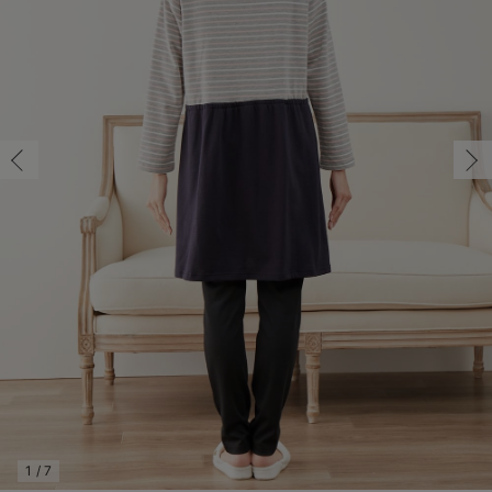
マタニティ パンツ
マタニティ ショーツ
授乳トップス
マタニティ オフィス 通勤服
授乳 ケープ
マタニティレギンス
【アウトレット】トップス・授乳トップス
透け防止
再入荷｜アウター
トップス
【37周年祭セール】4
【〜10℃】3月中旬
涼しくて可愛い「ワン
デニム
きれいめトップス派
マタニティインナー
【オフィスカジュアル
パンツタイプ
【フォーマル】ボトム
【ベビー】半袖
2WAYオール
Aライン ・フレアワ
〜5,000円（税込）
綿混素材
赤ちゃんへ使うもの
【冬のあったか特集】
マタニティ スカート
妊婦帯・腹帯・産前ガードル
マタニティ ドレス（結婚式・お呼ばれ）
【アウトレット】ボトムス
見えてもカワイイ
パンツ
レギンス
きれいめスカート派
ベビー
【フォーマル】トップ
【ベビー】グッズ
コンビ肌着
Iライン ・タイトシ
〜10,000円（税込）
腹巻・ひざ上パンツ
産後に使うグッズ
【冬のあったか特集】
マタニティ トップス
マタニティ 授乳 キャミソール
マタニティ フォーマル パンツ・ボトムス
【アウトレット】パジャマ
コットン素材
スカート
オフィス
きれいめ美脚パンツ派
短肌着
快適ウェア10%OFF
ジャンパースカート/
10,001円（税込）〜
保温&リカバリー
【冬のあったか特集】
マタニティ アウター（コート）・ママコート
産褥ショーツ
【アウトレット】インナー
冷房対策
パジャマ
ツィード派
セット
ワーク・オフィス
女の子におススメのギ
レギンス・タイツ
骨盤・マタニティベルト （妊娠中・産後）
【アウトレット】ベビー
接触冷感素材
インナー
MAX55%OFF ブラッ
王道シンプル派
カジュアル
男の子におススメのギ
カップ付きインナー
産後 ガードル インナー
Tシャツブラ
雑貨
セットアップ派
フォーマル / オケー
定番ギフト
あったか度◎
マタニティ 腹巻き
ブラトップ
ベビー
あったかアイテム｜ベ
もらって嬉しいギフト
裏起毛素材
親子セット
かわいくておもしろい
快適機能ウェア特集 トップス
何枚あっても嬉しいア
快適機能ウェア特集 ボトムス
長く使えるアイテム
快適機能ウェア特集 パジャマ
お部屋映えアイテム
1
/
7