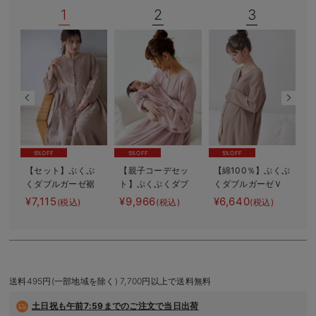
1
2
3
デロンギ
入院準備の持ち物チェック
5%OFF
5%OFF
5%OFF
【セット】ぷくぷ
【親子コーデセッ
【綿100％】ぷくぷ
くダブルガーゼ裾
ト】ぷくぷくダブ
くダブルガーゼＶ
【
ティアード3WAYワ
ルガーゼ裾ティア
ネックワンピ＆産
¥7,115
¥9,966
¥6,640
¥
(税込)
(税込)
(税込)
ンピース＆産後も
ード3WAYワンピー
前産後使えるレギ
使えるレギンスパ
ス＆産前産後使え
ンスパジャマ マ
ジャマ マタニテ
るレギンスパジャ
タニティ・授乳パ
ィ・授乳パジャマ
マ&2wayオール
ジャマ【親子コー
出産準備 ギフ
デ可】
ト マタニティ・
送料495円(一部地域を除く) 7,700円以上で送料無料
産後
土日祝も
午前7:59までのご注文で当日出荷