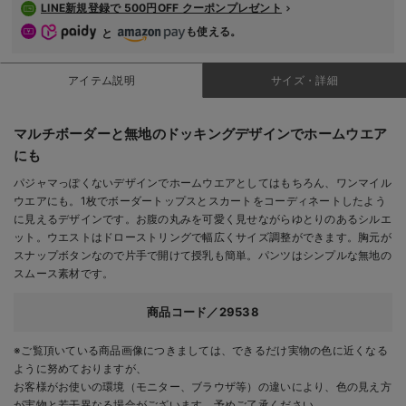
LINE新規登録で 500円OFF クーポンプレゼント
も使える。
と
アイテム説明
サイズ・詳細
マルチボーダーと無地のドッキングデザインでホームウエア
にも
パジャマっぽくないデザインでホームウエアとしてはもちろん、ワンマイル
ウエアにも。1枚でボーダートップスとスカートをコーディネートしたよう
に見えるデザインです。お腹の丸みを可愛く見せながらゆとりのあるシルエ
ット。ウエストはドローストリングで幅広くサイズ調整ができます。胸元が
スナップボタンなので片手で開けて授乳も簡単。パンツはシンプルな無地の
スムース素材です。
商品コード／29538
※ご覧頂いている商品画像につきましては、できるだけ実物の色に近くなる
ように努めておりますが、
お客様がお使いの環境（モニター、ブラウザ等）の違いにより、色の見え方
が実物と若干異なる場合がございます。予めご了承ください。