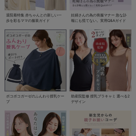
退院着特集 赤ちゃんとの新しい一
妊婦さんの為の喪服マナー 急な訃
歩を彩るママの服装ガイド
報にも慌てない。実用Q&Aガイド
ポコポコガーゼのふんわり授乳ケー
助産院監修 授乳ブラキャミ 選べる2
プ
デザイン