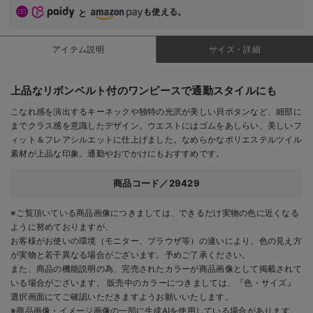
も使える。
と
アイテム説明
サイズ・詳細
上品なリボンベルト付のワンピースで通勤スタイルにも
こなれ感を演出するキーネックや独特の光沢が美しい貝ボタンなど、細部に
までクラス感を意識したデザイン。ウエストにはゴムをあしらい、美しいフ
ィット＆フレアシルエットに仕上げました。なめらかなポリエステルツイル
素材が上品な印象。通勤やおでかけにもおすすめです。
商品コード／29429
※ご覧頂いている商品画像につきましては、できるだけ実物の色に近くなる
ように努めておりますが、
お客様がお使いの環境（モニター、ブラウザ等）の違いにより、色の見え方
が実物と若干異なる場合がございます。予めご了承ください。
また、商品の機能説明の為、完売されたカラーが商品画像として掲載されて
いる場合がございます。 販売中のカラーにつきましては、『色・サイズ』
選択画面にてご確認いただきますようお願いいたします。
※商品画像・イメージ画像の一部に生成AIを使用している場合があります。