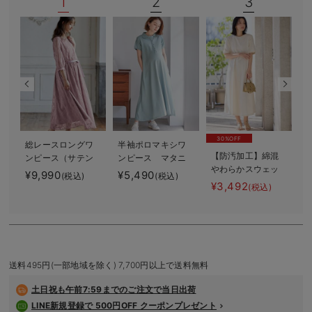
1
2
3
デロンギ
入院準備の持ち物チェック
30%OFF
総レースロングワ
半袖ポロマキシワ
【防汚加工】綿混
ンピース（サテン
ンピース マタニ
やわらかスウェッ
リボンベルト
ティ・授乳服【出
¥9,990
¥5,490
¥
(税込)
(税込)
ト半袖フレアワン
付） マタニテ
産後も長く使え
¥3,492
(税込)
ピース マタニテ
ィ・授乳服【出産
る】
ィ・産後【出産後
後も長く使える】
も長く使える】
送料495円(一部地域を除く) 7,700円以上で送料無料
土日祝も
午前7:59までのご注文で当日出荷
LINE新規登録で 500円OFF クーポンプレゼント