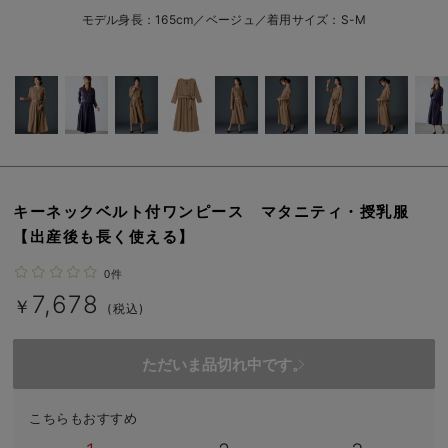
erbaviva（エルバビーバ）
モデル身長：165cm／ベージュ／着用サイズ：S-M
安心の日本製。先輩ママが買ってよかった！本当に必要な出産準備品
ハレの日に着るANGELIEBEのセレモニー
買って正解！高評価レビューアイテム
冬に可愛いニットがお得！
キーネックベルト付ワンピース マタニティ・授乳服
親子コーデ｜ママとベビーにおすすめ！
【出産後も長く使える】
便利な育児家電
0件
7,678
Gift Selection 出産祝い
￥
(税込)
ロンパースはいつからいつまで使う？選ぶポイントも解説！
ただいま品切れ中です。
保育園・入園準備特集
こちらもおすすめ
ファルスカ