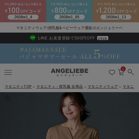
マタニティウェア/授乳服&ベビーウェア通販のエンジェリーベ
2026/NewArrival
送料495円(一部地域を除く) 7,700円以上で送料無料
LINE お友達登録で500円OFF
click
0
マタニティTOP
マタニティ・授乳服 全商品
マタニティウェア
マタニテ
＞
＞
＞
戻る
戻る
戻る
戻る
戻る
戻る
戻る
戻る
戻る
戻る
戻る
戻る
戻る
戻る
戻る
戻る
戻る
戻る
戻る
戻る
戻る
戻る
戻る
戻る
戻る
戻る
戻る
戻る
戻る
戻る
戻る
マタニティウェア全て
マタニティ 下着・インナー全て
授乳服全て
マタニティ フォーマル全て
授乳用品全て
マタニティレッグウェア全て
マタニティ ボディケア全て
アウトレット全て
特集全て
再入荷全て
送料無料アイテム全て
ブラキャミ おまとめ
【37周年祭セール】
気温差別オススメアイ
マタニティウェア お
こだわりの履き心地！
出産準備応援割全て
春のマタニティワンピ
Gift Selection 
冬の冷え対策インナー
入院準備の持ち物チェ
冬のあったか特集全て
マタニティ ワンピース
授乳ワンピース
マタニティ スーツ
妊婦用 抱き枕・授乳クッション
マタニティストッキング・タイツ
妊娠線クリーム
【アウトレット】ワンピース
抗菌防臭加工
再入荷｜インナー
授乳ブラ・マタニティブラ（マタニティインナー・産後用品）
ワンピース
【37周年祭セール】2
【15℃】3月下旬～
動きやすく着回しでき
強撚スムース(コスパ
【おまとめ割】パジャ
カジュアル
ジャケット派
マタニティパジャマ
【オフィスカジュアル
レギンスタイプ
【フォーマル】ワンピ
【ベビー】長袖
ハンカチ
快適ウェア10%OFF
セットアップ・ レイ
〜3,000円（税込）
薄くてあったか
入院してすぐ使うグッ
【冬のあったか特集】