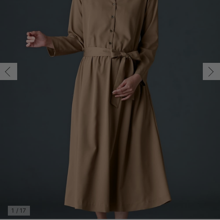
マタニティ パンツ
マタニティ ショーツ
授乳トップス
マタニティ オフィス 通勤服
授乳 ケープ
マタニティレギンス
【アウトレット】トップス・授乳トップス
透け防止
再入荷｜アウター
トップス
【37周年祭セール】4
【〜10℃】3月中旬
涼しくて可愛い「ワン
デニム
きれいめトップス派
マタニティインナー
【オフィスカジュアル
パンツタイプ
【フォーマル】ボトム
【ベビー】半袖
2WAYオール
Aライン ・フレアワ
〜5,000円（税込）
綿混素材
赤ちゃんへ使うもの
【冬のあったか特集】
マタニティ スカート
妊婦帯・腹帯・産前ガードル
マタニティ ドレス（結婚式・お呼ばれ）
【アウトレット】ボトムス
見えてもカワイイ
パンツ
レギンス
きれいめスカート派
ベビー
【フォーマル】トップ
【ベビー】グッズ
コンビ肌着
Iライン ・タイトシ
〜10,000円（税込）
腹巻・ひざ上パンツ
産後に使うグッズ
【冬のあったか特集】
マタニティ トップス
マタニティ 授乳 キャミソール
マタニティ フォーマル パンツ・ボトムス
【アウトレット】パジャマ
コットン素材
スカート
オフィス
きれいめ美脚パンツ派
短肌着
快適ウェア10%OFF
ジャンパースカート/
10,001円（税込）〜
保温&リカバリー
【冬のあったか特集】
マタニティ アウター（コート）・ママコート
産褥ショーツ
【アウトレット】インナー
冷房対策
パジャマ
ツィード派
セット
ワーク・オフィス
女の子におススメのギ
レギンス・タイツ
骨盤・マタニティベルト （妊娠中・産後）
【アウトレット】ベビー
接触冷感素材
インナー
MAX55%OFF ブラッ
王道シンプル派
カジュアル
男の子におススメのギ
カップ付きインナー
産後 ガードル インナー
Tシャツブラ
雑貨
セットアップ派
フォーマル / オケー
定番ギフト
あったか度◎
マタニティ 腹巻き
ブラトップ
ベビー
あったかアイテム｜ベ
もらって嬉しいギフト
裏起毛素材
親子セット
かわいくておもしろい
快適機能ウェア特集 トップス
何枚あっても嬉しいア
快適機能ウェア特集 ボトムス
長く使えるアイテム
快適機能ウェア特集 パジャマ
お部屋映えアイテム
1
/
17