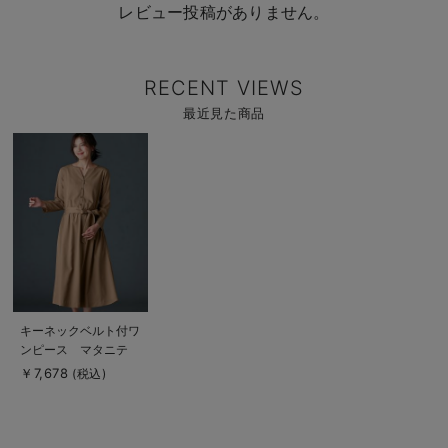
レビュー投稿がありません。
RECENT VIEWS
最近見た商品
商
品
詳
細
を
見
る
商
キーネックベルト付ワ
品
ンピース マタニテ
詳
細
ィ・授乳服【出産後も
￥7,678
(税込)
を
長く使える】
見
る