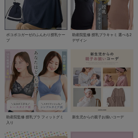
ポコポコガーゼのふんわり授乳ケー
助産院監修 授乳ブラキャミ 選べる2
プ
デザイン
助産院監修 授乳ブラ フィットグミ
新生児からの親子お揃いコーデ
入り