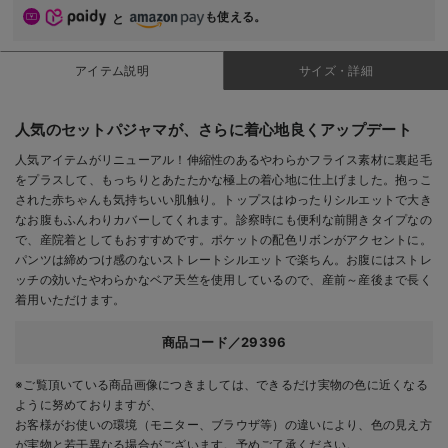
も使える。
と
アイテム説明
サイズ・詳細
人気のセットパジャマが、さらに着心地良くアップデート
人気アイテムがリニューアル！伸縮性のあるやわらかフライス素材に裏起毛
をプラスして、もっちりとあたたかな極上の着心地に仕上げました。抱っこ
された赤ちゃんも気持ちいい肌触り。トップスはゆったりシルエットで大き
なお腹もふんわりカバーしてくれます。診察時にも便利な前開きタイプなの
で、産院着としてもおすすめです。ポケットの配色リボンがアクセントに。
パンツは締めつけ感のないストレートシルエットで楽ちん。お腹にはストレ
ッチの効いたやわらかなベア天竺を使用しているので、産前～産後まで長く
着用いただけます。
商品コード／29396
※ご覧頂いている商品画像につきましては、できるだけ実物の色に近くなる
ように努めておりますが、
お客様がお使いの環境（モニター、ブラウザ等）の違いにより、色の見え方
が実物と若干異なる場合がございます。予めご了承ください。