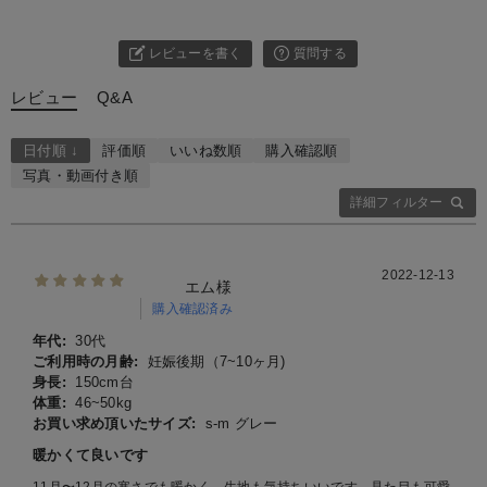
レビューを書く
質問する
レビュー
Q&A
日付順 ↓
評価順
いいね数順
購入確認順
写真・動画付き順
詳細フィルター
2022-12-13
エム様
購入確認済み
年代:
30代
ご利用時の月齢:
妊娠後期（7~10ヶ月)
身長:
150cm台
体重:
46~50kg
お買い求め頂いたサイズ:
s-m グレー
暖かくて良いです