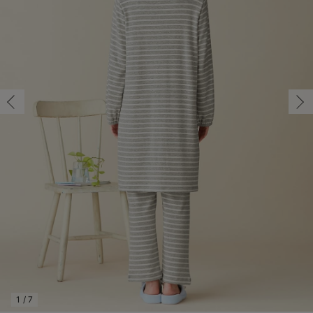
マタニティ パンツ
マタニティ ショーツ
授乳トップス
マタニティ オフィス 通勤服
授乳 ケープ
マタニティレギンス
【アウトレット】トップス・授乳トップス
透け防止
再入荷｜アウター
トップス
【37周年祭セール】4
【〜10℃】3月中旬
涼しくて可愛い「ワン
デニム
きれいめトップス派
マタニティインナー
【オフィスカジュアル
パンツタイプ
【フォーマル】ボトム
【ベビー】半袖
2WAYオール
Aライン ・フレアワ
〜5,000円（税込）
綿混素材
赤ちゃんへ使うもの
【冬のあったか特集】
マタニティ スカート
妊婦帯・腹帯・産前ガードル
マタニティ ドレス（結婚式・お呼ばれ）
【アウトレット】ボトムス
見えてもカワイイ
パンツ
レギンス
きれいめスカート派
ベビー
【フォーマル】トップ
【ベビー】グッズ
コンビ肌着
Iライン ・タイトシ
〜10,000円（税込）
腹巻・ひざ上パンツ
産後に使うグッズ
【冬のあったか特集】
マタニティ トップス
マタニティ 授乳 キャミソール
マタニティ フォーマル パンツ・ボトムス
【アウトレット】パジャマ
コットン素材
スカート
オフィス
きれいめ美脚パンツ派
短肌着
快適ウェア10%OFF
ジャンパースカート/
10,001円（税込）〜
保温&リカバリー
【冬のあったか特集】
マタニティ アウター（コート）・ママコート
産褥ショーツ
【アウトレット】インナー
冷房対策
パジャマ
ツィード派
セット
ワーク・オフィス
女の子におススメのギ
レギンス・タイツ
骨盤・マタニティベルト （妊娠中・産後）
【アウトレット】ベビー
接触冷感素材
インナー
MAX55%OFF ブラッ
王道シンプル派
カジュアル
男の子におススメのギ
カップ付きインナー
産後 ガードル インナー
Tシャツブラ
雑貨
セットアップ派
フォーマル / オケー
定番ギフト
あったか度◎
マタニティ 腹巻き
ブラトップ
ベビー
あったかアイテム｜ベ
もらって嬉しいギフト
裏起毛素材
親子セット
かわいくておもしろい
快適機能ウェア特集 トップス
何枚あっても嬉しいア
快適機能ウェア特集 ボトムス
長く使えるアイテム
快適機能ウェア特集 パジャマ
お部屋映えアイテム
1
/
7