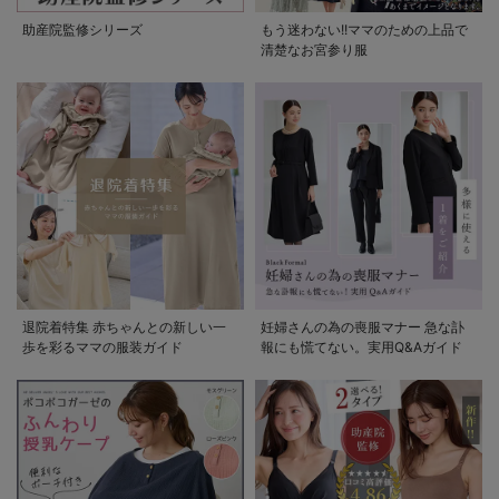
助産院監修シリーズ
もう迷わない!!ママのための上品で
清楚なお宮参り服
退院着特集 赤ちゃんとの新しい一
妊婦さんの為の喪服マナー 急な訃
歩を彩るママの服装ガイド
報にも慌てない。実用Q&Aガイド