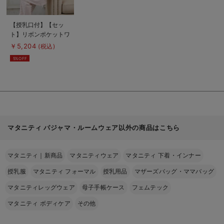
商
【授乳口付】【セッ
品
ト】リボンポケットワ
詳
細
ンピ＆産後も使えるパ
￥5,204
(税込)
を
ンツセットパジャマ
見
5%OFF
る
マタニティ パジャマ・ルームウェア以外の商品はこちら
マタニティ｜新商品
マタニティウェア
マタニティ 下着・インナー
授乳服
マタニティ フォーマル
授乳用品
マザーズバッグ・ママバッグ
マタニティレッグウェア
母子手帳ケース
フェムテック
マタニティ ボディケア
その他