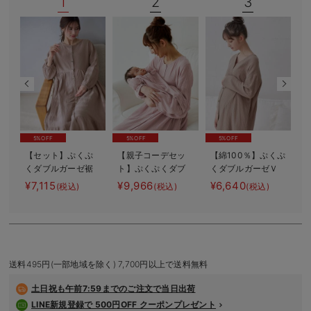
1
2
3
デロンギ
入院準備の持ち物チェック
5%OFF
5%OFF
5%OFF
【セット】ぷくぷ
【親子コーデセッ
【綿100％】ぷくぷ
くダブルガーゼ裾
ト】ぷくぷくダブ
くダブルガーゼＶ
【
ティアード3WAYワ
ルガーゼ裾ティア
ネックワンピ＆産
¥7,115
¥9,966
¥6,640
¥
(税込)
(税込)
(税込)
ンピース＆産後も
ード3WAYワンピー
前産後使えるレギ
使えるレギンスパ
ス＆産前産後使え
ンスパジャマ マ
ジャマ マタニテ
るレギンスパジャ
タニティ・授乳パ
ィ・授乳パジャマ
マ&2wayオール
ジャマ【親子コー
出産準備 ギフ
デ可】
ト マタニティ・
送料495円(一部地域を除く) 7,700円以上で送料無料
産後
土日祝も
午前7:59までのご注文で当日出荷
LINE新規登録で 500円OFF クーポンプレゼント