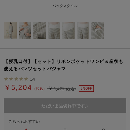
erbaviva（エルバビーバ）
バックスタイル
安心の日本製。先輩ママが買ってよかった！本当に必要な出産準備品
ハレの日に着るANGELIEBEのセレモニー
買って正解！高評価レビューアイテム
冬に可愛いニットがお得！
【授乳口付】【セット】リボンポケットワンピ＆産後も
親子コーデ｜ママとベビーにおすすめ！
使えるパンツセットパジャマ
便利な育児家電
1件
￥5,204
￥
Gift Selection 出産祝い
5%OFF
(税込)
5,478
(税込)
ロンパースはいつからいつまで使う？選ぶポイントも解説！
ただいま品切れ中です。
保育園・入園準備特集
こちらもおすすめ
ファルスカ