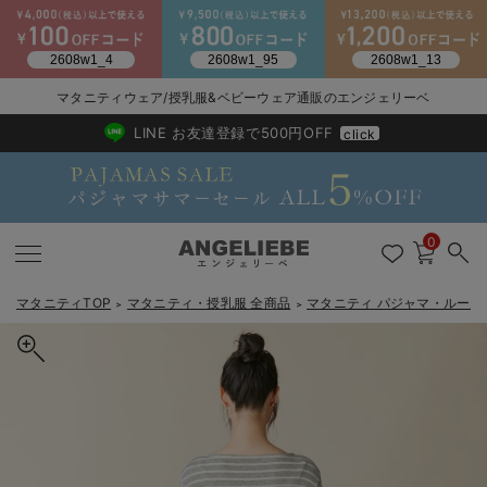
2026/NewArrival
送料495円(一部地域を除く) 7,700円以上で送料無料
マタニティウェア/授乳服&ベビーウェア通販のエンジェリーベ
LINE お友達登録で500円OFF
click
0
マタニティTOP
マタニティ・授乳服 全商品
マタニティ パジャマ・ルーム
＞
＞
戻る
戻る
戻る
戻る
戻る
戻る
戻る
戻る
戻る
戻る
戻る
戻る
戻る
戻る
戻る
戻る
戻る
戻る
戻る
戻る
戻る
戻る
戻る
戻る
戻る
戻る
戻る
戻る
戻る
戻る
戻る
マタニティウェア全て
マタニティ 下着・インナー全て
授乳服全て
マタニティ フォーマル全て
授乳用品全て
マタニティレッグウェア全て
マタニティ ボディケア全て
アウトレット全て
特集全て
再入荷全て
送料無料アイテム全て
ブラキャミ おまとめ
【37周年祭セール】
気温差別オススメアイ
マタニティウェア お
こだわりの履き心地！
出産準備応援割全て
春のマタニティワンピ
Gift Selection 
冬の冷え対策インナー
入院準備の持ち物チェ
冬のあったか特集全て
マタニティ ワンピース
授乳ワンピース
マタニティ スーツ
妊婦用 抱き枕・授乳クッション
マタニティストッキング・タイツ
妊娠線クリーム
【アウトレット】ワンピース
抗菌防臭加工
再入荷｜インナー
授乳ブラ・マタニティブラ（マタニティインナー・産後用品）
ワンピース
【37周年祭セール】2
【15℃】3月下旬～
動きやすく着回しでき
強撚スムース(コスパ
【おまとめ割】パジャ
カジュアル
ジャケット派
マタニティパジャマ
【オフィスカジュアル
レギンスタイプ
【フォーマル】ワンピ
【ベビー】長袖
ハンカチ
快適ウェア10%OFF
セットアップ・ レイ
〜3,000円（税込）
薄くてあったか
入院してすぐ使うグッ
【冬のあったか特集】