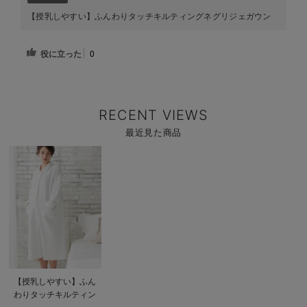
【授乳しやすい】ふんわりタッチキルティングネグリジェガウン
役に立った
0
RECENT VIEWS
最近見た商品
商
品
詳
細
を
見
る
商
【授乳しやすい】ふん
品
わりタッチキルティン
詳
細