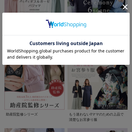
先輩ママに最も選ばれている!ぷく
着回しが効く最新ハレの日スタイル
お気に入り商品を確認する
お買い物を続ける
カートへ進む
ぷくダブルガーゼパジャマシリーズ
セレモニー6シーン
助産院監修シリーズ
もう迷わない!!ママのための上品で
清楚なお宮参り服