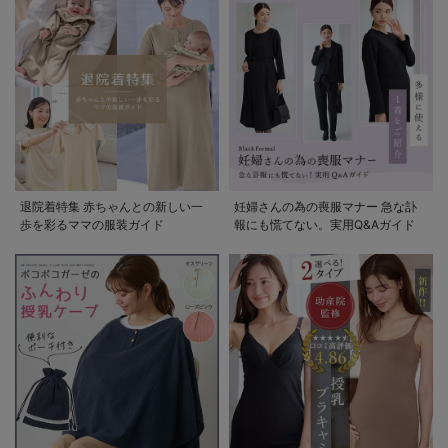
退院着特集 赤ちゃんとの新しい一
妊婦さんの為の喪服マナー 急な訃
歩を彩るママの服装ガイド
報にも慌てない。実用Q&Aガイド