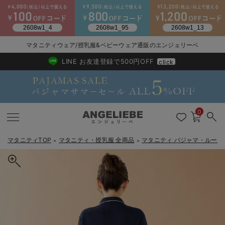
2026/NewArrival
送料495円(一部地域を除く) 7,700円以上で送料無料
マタニティウェア/授乳服&ベビーウェア通販のエンジェリーベ
LINE お友達登録で500円OFF
click
0
マタニティTOP
マタニティ・授乳服 全商品
マタニティ パジャマ・ルーム
＞
＞
戻る
戻る
戻る
戻る
戻る
戻る
戻る
戻る
戻る
戻る
戻る
戻る
戻る
戻る
戻る
戻る
戻る
戻る
戻る
戻る
戻る
戻る
戻る
戻る
戻る
戻る
戻る
戻る
戻る
戻る
戻る
マタニティウェア全て
マタニティ 下着・インナー全て
授乳服全て
マタニティ フォーマル全て
授乳用品全て
マタニティレッグウェア全て
マタニティ ボディケア全て
アウトレット全て
特集全て
再入荷全て
送料無料アイテム全て
ブラキャミ おまとめ
【37周年祭セール】
気温差別オススメアイ
マタニティウェア お
こだわりの履き心地！
出産準備応援割全て
春のマタニティワンピ
Gift Selection 
冬の冷え対策インナー
入院準備の持ち物チェ
冬のあったか特集全て
マタニティ ワンピース
授乳ワンピース
マタニティ スーツ
妊婦用 抱き枕・授乳クッション
マタニティストッキング・タイツ
妊娠線クリーム
【アウトレット】ワンピース
抗菌防臭加工
再入荷｜インナー
授乳ブラ・マタニティブラ（マタニティインナー・産後用品）
ワンピース
【37周年祭セール】2
【15℃】3月下旬～
動きやすく着回しでき
強撚スムース(コスパ
【おまとめ割】パジャ
カジュアル
ジャケット派
マタニティパジャマ
【オフィスカジュアル
レギンスタイプ
【フォーマル】ワンピ
【ベビー】長袖
ハンカチ
快適ウェア10%OFF
セットアップ・ レイ
〜3,000円（税込）
薄くてあったか
入院してすぐ使うグッ
【冬のあったか特集】