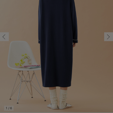
マタニティ パンツ
マタニティ ショーツ
授乳トップス
マタニティ オフィス 通勤服
授乳 ケープ
マタニティレギンス
【アウトレット】トップス・授乳トップス
透け防止
再入荷｜アウター
トップス
【37周年祭セール】4
【〜10℃】3月中旬
涼しくて可愛い「ワン
デニム
きれいめトップス派
マタニティインナー
【オフィスカジュアル
パンツタイプ
【フォーマル】ボトム
【ベビー】半袖
2WAYオール
Aライン ・フレアワ
〜5,000円（税込）
綿混素材
赤ちゃんへ使うもの
【冬のあったか特集】
マタニティ スカート
妊婦帯・腹帯・産前ガードル
マタニティ ドレス（結婚式・お呼ばれ）
【アウトレット】ボトムス
見えてもカワイイ
パンツ
レギンス
きれいめスカート派
ベビー
【フォーマル】トップ
【ベビー】グッズ
コンビ肌着
Iライン ・タイトシ
〜10,000円（税込）
腹巻・ひざ上パンツ
産後に使うグッズ
【冬のあったか特集】
マタニティ トップス
マタニティ 授乳 キャミソール
マタニティ フォーマル パンツ・ボトムス
【アウトレット】パジャマ
コットン素材
スカート
オフィス
きれいめ美脚パンツ派
短肌着
快適ウェア10%OFF
ジャンパースカート/
10,001円（税込）〜
保温&リカバリー
【冬のあったか特集】
マタニティ アウター（コート）・ママコート
産褥ショーツ
【アウトレット】インナー
冷房対策
パジャマ
ツィード派
セット
ワーク・オフィス
女の子におススメのギ
レギンス・タイツ
骨盤・マタニティベルト （妊娠中・産後）
【アウトレット】ベビー
接触冷感素材
インナー
MAX55%OFF ブラッ
王道シンプル派
カジュアル
男の子におススメのギ
カップ付きインナー
産後 ガードル インナー
Tシャツブラ
雑貨
セットアップ派
フォーマル / オケー
定番ギフト
あったか度◎
マタニティ 腹巻き
ブラトップ
ベビー
あったかアイテム｜ベ
もらって嬉しいギフト
裏起毛素材
親子セット
かわいくておもしろい
快適機能ウェア特集 トップス
何枚あっても嬉しいア
快適機能ウェア特集 ボトムス
長く使えるアイテム
快適機能ウェア特集 パジャマ
お部屋映えアイテム
1
/
6