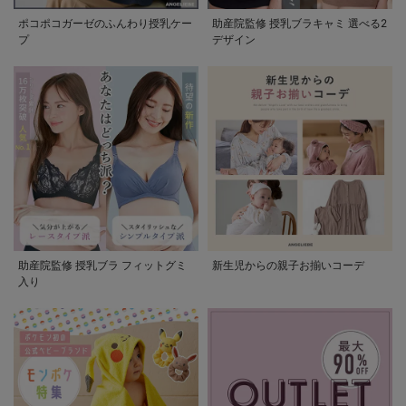
ポコポコガーゼのふんわり授乳ケー
助産院監修 授乳ブラキャミ 選べる2
プ
デザイン
助産院監修 授乳ブラ フィットグミ
新生児からの親子お揃いコーデ
入り