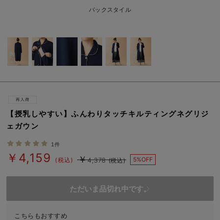
erbaviva（エルバビーバ）
バックスタイル
安心の日本製。先輩ママが買ってよかった！本当に必要な出産準備品
ハレの日に着るANGELIEBEのセレモニー
買って正解！高評価レビューアイテム
冬に可愛いニットがお得！
親子コーデ｜ママとベビーにおすすめ！
【授乳しやすい】ふんわりタッチキルティングネグリジ
ェガウン
便利な育児家電
1件
Gift Selection 出産祝い
￥4,159
￥
5%OFF
(税込)
4,378
(税込)
ロンパースはいつからいつまで使う？選ぶポイントも解説！
ただいま品切れ中です。
保育園・入園準備特集
ファルスカ
こちらもおすすめ