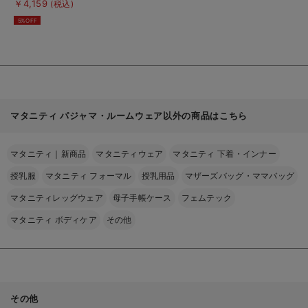
グネグリジェガウン
￥4,159
(税込)
を
見
5%OFF
る
マタニティ パジャマ・ルームウェア以外の商品はこちら
マタニティ｜新商品
マタニティウェア
マタニティ 下着・インナー
授乳服
マタニティ フォーマル
授乳用品
マザーズバッグ・ママバッグ
マタニティレッグウェア
母子手帳ケース
フェムテック
マタニティ ボディケア
その他
その他