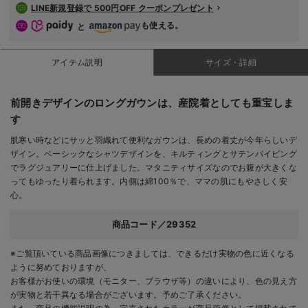
LINE新規登録で 500円OFF クーポンプレゼント
も使える。
と
アイテム説明
サイズ・詳細
前開きデザインのロングガウンは、産院着としても重宝しま
す
肌寒い時などにサッと羽織れて便利なガウンは、長めの着丈が今年らしいデ
ザイン。ベーシックなシャツデザインを、キルティングとサテンパイピング
でラグジュアリーに仕上げました。マタニティサイズなのでお腹が大きくな
ってもゆったり着られます。内側は綿100％で、ママの肌にもやさしく安
心。
商品コード／29352
※ご覧頂いている商品画像につきましては、できるだけ実物の色に近くなる
ように努めておりますが、
お客様がお使いの環境（モニター、ブラウザ等）の違いにより、色の見え方
が実物と若干異なる場合がございます。予めご了承ください。