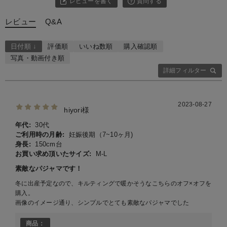
レビューを書く
質問する
レビュー
Q&A
日付順 ↓
評価順
いいね数順
購入確認順
写真・動画付き順
詳細フィルター
2023-08-27
hiyori様
年代:
30代
ご利用時の月齢:
妊娠後期（7~10ヶ月)
身長:
150cm台
お買い求め頂いたサイズ:
M-L
素敵なパジャマです！
冬に出産予定なので、キルティングで暖かそうなこちらのオフ×オフを
購入。
画像のイメージ通り、シンプルでとても素敵なパジャマでした
商品：