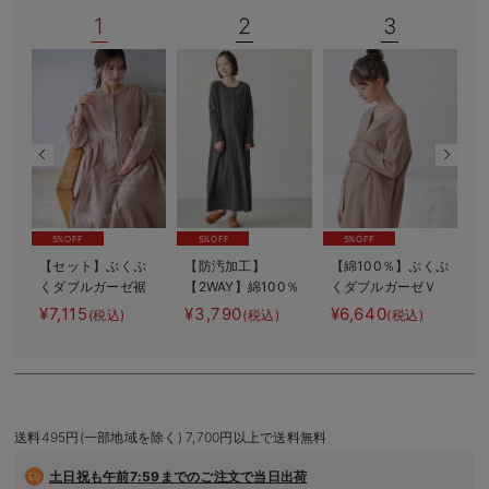
デロンギ
1
2
3
入院準備の持ち物チェック
5%OFF
5%OFF
5%OFF
【セット】ぷくぷ
【防汚加工】
【綿100％】ぷくぷ
くダブルガーゼ裾
【2WAY】綿100％
くダブルガーゼＶ
2
ティアード3WAYワ
前開き長袖ネグリ
ネックワンピ＆産
バ
¥7,115
¥3,790
¥6,640
¥
(税込)
(税込)
(税込)
ンピース＆産後も
ジェ マタニテ
前産後使えるレギ
使えるレギンスパ
ィ・授乳パジャマ
ンスパジャマ マ
ジャマ マタニテ
【産後も長く着れ
タニティ・授乳パ
ィ・授乳パジャマ
る】
ジャマ【親子コー
デ可】
送料495円(一部地域を除く) 7,700円以上で送料無料
土日祝も
午前7:59までのご注文で当日出荷