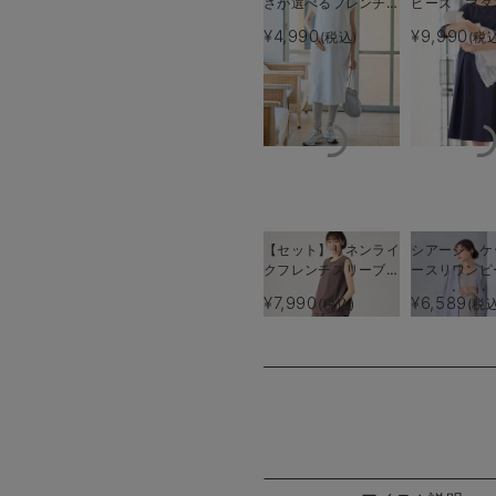
さが選べるフレンチス
ピース マタ
リーブワンピース マ
授乳服【出産
¥4,990
¥9,990
(税込)
(税
タニティ・産後授乳服
使える】
【出産後も長く使え
る】
【セット】リネンライ
シアージャケ
クフレンチスリーブト
ースリワンピ
ップス＆セミフレアス
ト マタニテ
¥7,990
¥6,589
(税込)
(税込
カートセットアップ
【産後も長く
マタニティ・授乳服
Rosemada
【出産後も長く着られ
ズマダム）
る】