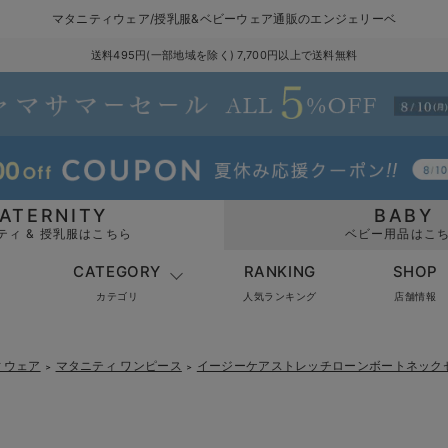
マタニティウェア/授乳服&ベビーウェア通販のエンジェリーベ
送料495円(一部地域を除く) 7,700円以上で送料無料
ATERNITY
BABY
ティ & 授乳服はこちら
ベビー用品はこ
CATEGORY
RANKING
SHOP
カテゴリ
人気ランキング
店舗情報
ィウェア
マタニティ ワンピース
イージーケアストレッチローンボートネック
＞
＞