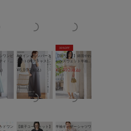
30%OFF
シワンピ
Aラインジャンパース
【防汚加工】綿混やわ
ティ・授
カート(Wアジャスタ
らかスウェット半袖フ
も長く使
ー付) マタニティ・
レアワンピース マタ
¥6,990
¥3,492
込)
(税込)
(税込)
ナーで授乳も楽々
落ち感がキレイ
授乳服【出産後も長く
ニティ・産後【出産後
着られる】
も長く使える】
ッドワン
【親子コーデセット】
半袖ギャザーシャツワ