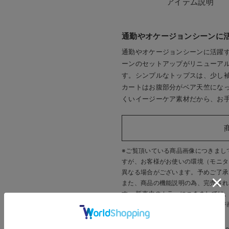
アイテム説明
通勤やオケージョンシーンに
通勤やオケージョンシーンに活躍
ーンのセットアップがリニューア
す。シンプルなトップスは、少し
カートはお腹部分がベア天竺にな
くいイージーケア素材だから、お
※ご覧頂いている商品画像につきまし
すが、
お客様がお使いの環境（モニタ
異なる場合がございます。予めご了承
また、商品の機能説明の為、完売され
す。 販売中のカラーにつきましては
いいたします。
※商品画像・イメージ