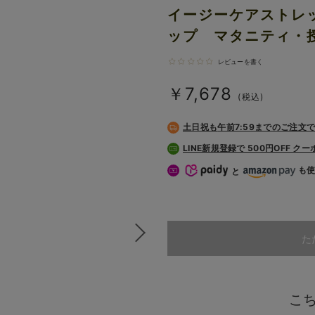
イージーケアストレ
ップ マタニティ・
レビューを書く
￥7,678
(税込)
土日祝も
午前7:59までのご注文
LINE新規登録で 500円OFF ク
も
と
た
こ