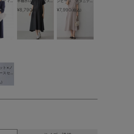
ニティ・
半袖ポロワンピース
ンピース マタニテ
後も長く
（ひざ下丈）＆襟付き
ィ・産後授乳服【出産
¥8,790
¥7,990
込)
(税込)
(税込)
ポロロンパース 出産
後も長く使える】
準備 ギフト マタニ
ティ・授乳服
ット×ノ
ースセッ
ィ・産後
)
着れる】
me（ロー