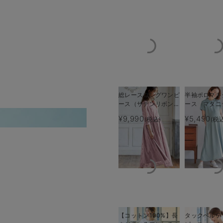
総レースロングワンピ
半袖ポロマキ
ース（サテンリボンベ
ース マタニ
ルト付） マタニテ
乳服【出産後
¥9,990
¥5,490
(税込)
(税
サイドコンシールファス
ィ・授乳服【出産後も
える】
長く使える】
【コットン100%】長
タックベルテ