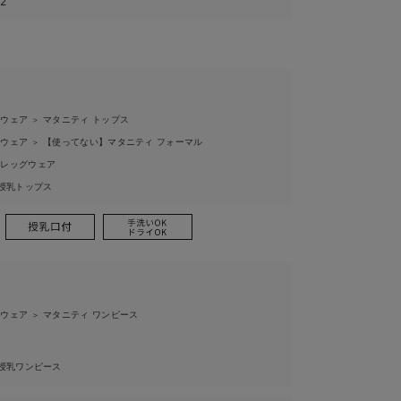
22
ィウェア
マタニティ トップス
＞
ィウェア
【使ってない】マタニティ フォーマル
＞
ィレッグウェア
授乳トップス
ィウェア
マタニティ ワンピース
＞
授乳ワンピース