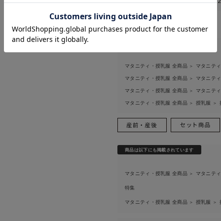
このアイテムのお気に入り登録数
お気に入り商品を確認する
お買い物を続ける
カートへ進む
関連カテゴリ
マタニティ・授乳服 全商品
マタニテ
＞
マタニティ・授乳服 全商品
マタニテ
＞
マタニティ・授乳服 全商品
マタニテ
＞
マタニティ・授乳服 全商品
授乳服
＞
＞
商品は以下にも掲載されています
マタニティ・授乳服 全商品
マタニテ
＞
特集
マタニティ・授乳服 全商品
授乳服
＞
＞