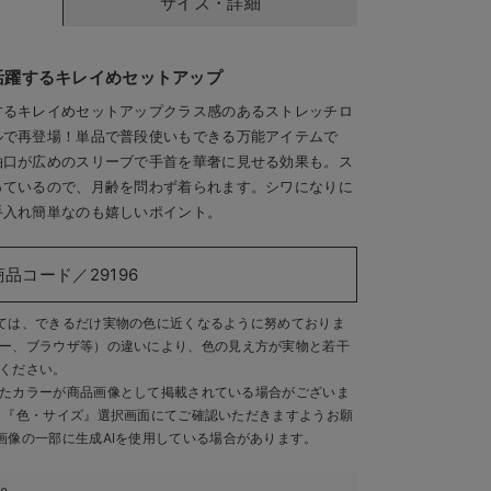
サイズ・詳細
活躍するキレイめセットアップ
するキレイめセットアップクラス感のあるストレッチロ
ルで再登場！単品で普段使いもできる万能アイテムで
袖口が広めのスリーブで手首を華奢に見せる効果も。ス
っているので、月齢を問わず着られます。シワになりに
手入れ簡単なのも嬉しいポイント。
商品コード／29196
ては、できるだけ実物の色に近くなるように努めておりま
ー、ブラウザ等）の違いにより、色の見え方が実物と若干
ください。
たカラーが商品画像として掲載されている場合がございま
、『色・サイズ』選択画面にてご確認いただきますようお願
画像の一部に生成AIを使用している場合があります。