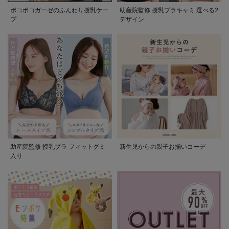
ポコポコガーゼのふんわり授乳ケー
助産院監修 授乳ブラキャミ 選べる2
プ
デザイン
助産院監修 授乳ブラ フィットグミ
新生児からの親子お揃いコーデ
入り