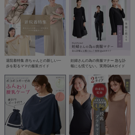
退院着特集 赤ちゃんとの新しい一
妊婦さんの為の喪服マナー 急な訃
歩を彩るママの服装ガイド
報にも慌てない。実用Q&Aガイド