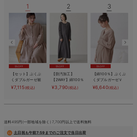
1
2
3
デロンギ
入院準備の持ち物チェック
5%OFF
5%OFF
5%OFF
【セット】ぷくぷ
【防汚加工】
【綿100％】ぷくぷ
くダブルガーゼ裾
【2WAY】綿100％
くダブルガーゼＶ
2
ティアード3WAYワ
前開き長袖ネグリ
ネックワンピ＆産
バ
¥7,115
¥3,790
¥6,640
¥
(税込)
(税込)
(税込)
ンピース＆産後も
ジェ マタニテ
前産後使えるレギ
使えるレギンスパ
ィ・授乳パジャマ
ンスパジャマ マ
ジャマ マタニテ
【産後も長く着れ
タニティ・授乳パ
ィ・授乳パジャマ
る】
ジャマ【親子コー
デ可】
送料495円(一部地域を除く) 7,700円以上で送料無料
土日祝も
午前7:59までのご注文で当日出荷