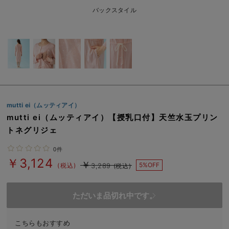
erbaviva（エルバビーバ）
バックスタイル
安心の日本製。先輩ママが買ってよかった！本当に必要な出産準備品
ハレの日に着るANGELIEBEのセレモニー
買って正解！高評価レビューアイテム
冬に可愛いニットがお得！
mutti ei（ムッティアイ）
親子コーデ｜ママとベビーにおすすめ！
mutti ei（ムッティアイ）【授乳口付】天竺水玉プリン
トネグリジェ
便利な育児家電
0件
Gift Selection 出産祝い
￥3,124
￥
5%OFF
(税込)
3,289
(税込)
ロンパースはいつからいつまで使う？選ぶポイントも解説！
ただいま品切れ中です。
保育園・入園準備特集
ファルスカ
こちらもおすすめ