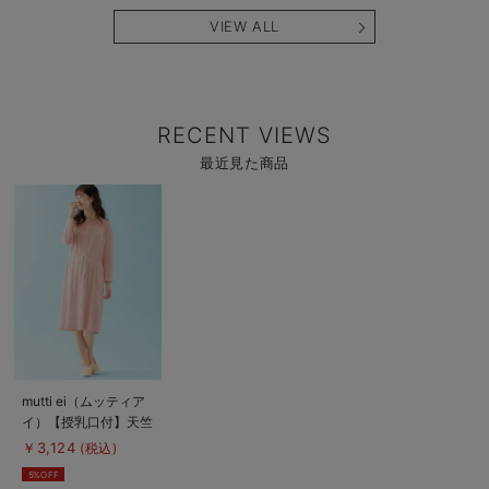
VIEW ALL
RECENT VIEWS
最近見た商品
商
品
詳
細
を
見
る
商
mutti ei（ムッティア
品
イ）【授乳口付】天竺
詳
細
水玉プリントネグリジ
￥3,124
(税込)
を
ェ
見
5%OFF
る