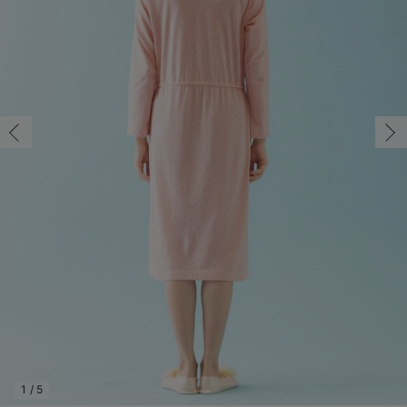
マタニティ パンツ
マタニティ ショーツ
授乳トップス
マタニティ オフィス 通勤服
授乳 ケープ
マタニティレギンス
【アウトレット】トップス・授乳トップス
透け防止
再入荷｜アウター
トップス
【37周年祭セール】4
【〜10℃】3月中旬
涼しくて可愛い「ワン
デニム
きれいめトップス派
マタニティインナー
【オフィスカジュアル
パンツタイプ
【フォーマル】ボトム
【ベビー】半袖
2WAYオール
Aライン ・フレアワ
〜5,000円（税込）
綿混素材
赤ちゃんへ使うもの
【冬のあったか特集】
マタニティ スカート
妊婦帯・腹帯・産前ガードル
マタニティ ドレス（結婚式・お呼ばれ）
【アウトレット】ボトムス
見えてもカワイイ
パンツ
レギンス
きれいめスカート派
ベビー
【フォーマル】トップ
【ベビー】グッズ
コンビ肌着
Iライン ・タイトシ
〜10,000円（税込）
腹巻・ひざ上パンツ
産後に使うグッズ
【冬のあったか特集】
マタニティ トップス
マタニティ 授乳 キャミソール
マタニティ フォーマル パンツ・ボトムス
【アウトレット】パジャマ
コットン素材
スカート
オフィス
きれいめ美脚パンツ派
短肌着
快適ウェア10%OFF
ジャンパースカート/
10,001円（税込）〜
保温&リカバリー
【冬のあったか特集】
マタニティ アウター（コート）・ママコート
産褥ショーツ
【アウトレット】インナー
冷房対策
パジャマ
ツィード派
セット
ワーク・オフィス
女の子におススメのギ
レギンス・タイツ
骨盤・マタニティベルト （妊娠中・産後）
【アウトレット】ベビー
接触冷感素材
インナー
MAX55%OFF ブラッ
王道シンプル派
カジュアル
男の子におススメのギ
カップ付きインナー
産後 ガードル インナー
Tシャツブラ
雑貨
セットアップ派
フォーマル / オケー
定番ギフト
あったか度◎
マタニティ 腹巻き
ブラトップ
ベビー
あったかアイテム｜ベ
もらって嬉しいギフト
裏起毛素材
親子セット
かわいくておもしろい
快適機能ウェア特集 トップス
何枚あっても嬉しいア
快適機能ウェア特集 ボトムス
長く使えるアイテム
快適機能ウェア特集 パジャマ
お部屋映えアイテム
1
/
5