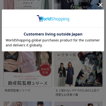
先輩ママに最も選ばれている!ぷく
着回しが効く最新ハレの日スタイル
お気に入り商品を確認する
お買い物を続ける
カートへ進む
ぷくダブルガーゼパジャマシリーズ
セレモニー6シーン
助産院監修シリーズ
もう迷わない!!ママのための上品で
清楚なお宮参り服