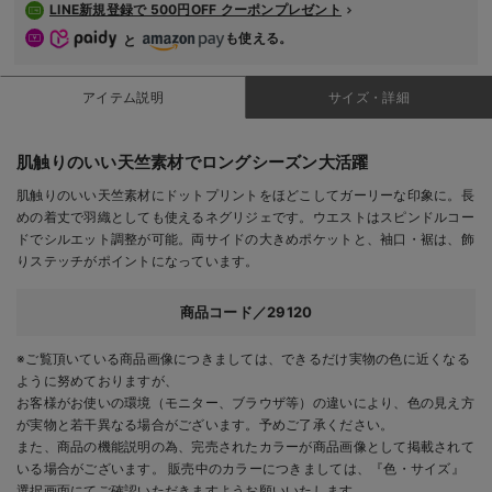
LINE新規登録で 500円OFF クーポンプレゼント
も使える。
と
アイテム説明
サイズ・詳細
肌触りのいい天竺素材でロングシーズン大活躍
肌触りのいい天竺素材にドットプリントをほどこしてガーリーな印象に。長
めの着丈で羽織としても使えるネグリジェです。ウエストはスピンドルコー
ドでシルエット調整が可能。両サイドの大きめポケットと、袖口・裾は、飾
りステッチがポイントになっています。
商品コード／29120
※ご覧頂いている商品画像につきましては、できるだけ実物の色に近くなる
ように努めておりますが、
お客様がお使いの環境（モニター、ブラウザ等）の違いにより、色の見え方
が実物と若干異なる場合がございます。予めご了承ください。
また、商品の機能説明の為、完売されたカラーが商品画像として掲載されて
いる場合がございます。 販売中のカラーにつきましては、『色・サイズ』
選択画面にてご確認いただきますようお願いいたします。