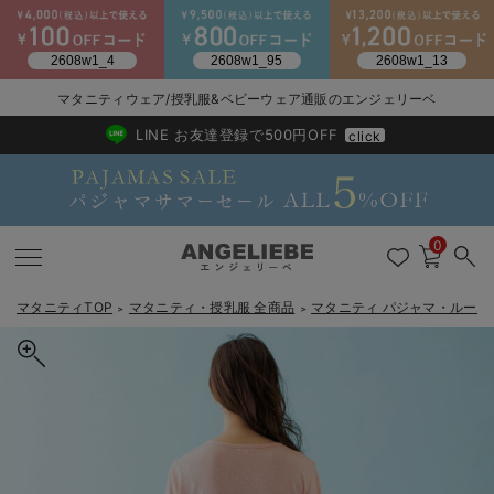
2026/NewArrival
送料495円(一部地域を除く) 7,700円以上で送料無料
マタニティウェア/授乳服&ベビーウェア通販のエンジェリーベ
LINE お友達登録で500円OFF
click
0
マタニティTOP
マタニティ・授乳服 全商品
マタニティ パジャマ・ルーム
＞
＞
戻る
戻る
戻る
戻る
戻る
戻る
戻る
戻る
戻る
戻る
戻る
戻る
戻る
戻る
戻る
戻る
戻る
戻る
戻る
戻る
戻る
戻る
戻る
戻る
戻る
戻る
戻る
戻る
戻る
戻る
戻る
マタニティウェア全て
マタニティ 下着・インナー全て
授乳服全て
マタニティ フォーマル全て
授乳用品全て
マタニティレッグウェア全て
マタニティ ボディケア全て
アウトレット全て
特集全て
再入荷全て
送料無料アイテム全て
ブラキャミ おまとめ
【37周年祭セール】
気温差別オススメアイ
マタニティウェア お
こだわりの履き心地！
出産準備応援割全て
春のマタニティワンピ
Gift Selection 
冬の冷え対策インナー
入院準備の持ち物チェ
冬のあったか特集全て
マタニティ ワンピース
授乳ワンピース
マタニティ スーツ
妊婦用 抱き枕・授乳クッション
マタニティストッキング・タイツ
妊娠線クリーム
【アウトレット】ワンピース
抗菌防臭加工
再入荷｜インナー
授乳ブラ・マタニティブラ（マタニティインナー・産後用品）
ワンピース
【37周年祭セール】2
【15℃】3月下旬～
動きやすく着回しでき
強撚スムース(コスパ
【おまとめ割】パジャ
カジュアル
ジャケット派
マタニティパジャマ
【オフィスカジュアル
レギンスタイプ
【フォーマル】ワンピ
【ベビー】長袖
ハンカチ
快適ウェア10%OFF
セットアップ・ レイ
〜3,000円（税込）
薄くてあったか
入院してすぐ使うグッ
【冬のあったか特集】