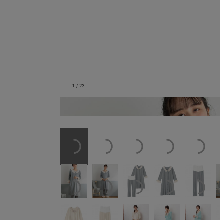
1
/
23
杢グレー