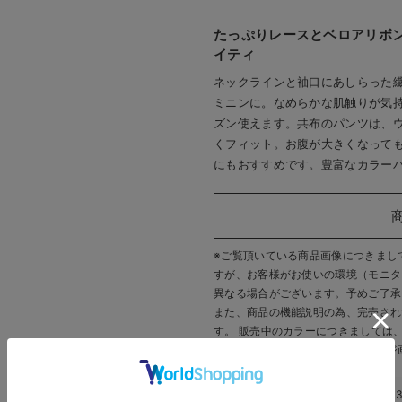
たっぷりレースとベロアリボ
イティ
ネックラインと袖口にあしらった
ミニンに。なめらかな肌触りが気
ズン使えます。共布のパンツは、
くフィット。お腹が大きくなって
にもおすすめです。豊富なカラー
※ご覧頂いている商品画像につきまし
すが、
お客様がお使いの環境（モニタ
異なる場合がございます。予めご了承
また、商品の機能説明の為、完売され
す。 販売中のカラーにつきましては
いいたします。
※商品画像・イメージ
このアイテムのお気に入り登録数