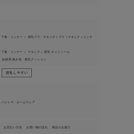
 下着・インナー
授乳ブラ・マタニティブラ（マタニティインナ
＞
 下着・インナー
マタニティ 授乳 キャミソール
＞
妊婦用 抱き枕・授乳クッション
＞
 パジャマ・ルームウェア
お支払い方法
お買い物の流れ
商品のお届け