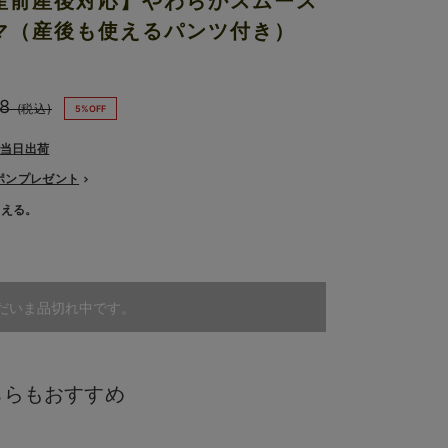
産前産後対応】やわらかスムース
マ（産後も使えるパンツ付き）
8
(税込)
5%OFF
で当日出荷
ーポンプレゼント
使える。
だいま品切れ中です。
ちらもおすすめ