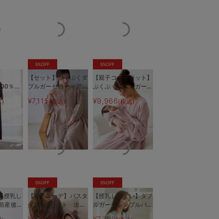
5%OFF
5%OFF
【セット】ぷくぷくダ
【親子コーデセット】
100％前
ブルガーゼ裾ティアー
ぷくぷくダブルガーゼ
グリジェ
ド3WAYワンピース＆
裾ティアード3WAYワ
¥7,115
¥9,966
)
(税込)
(税込)
授乳パジ
産後も使えるレギンス
ンピース＆産前産後使
ー
長く着れ
パジャマ マタニテ
えるレギンスパジャマ
ィ・授乳パジャマ
&2wayオール 出産
準備 ギフト マタニ
ティ・産後
5%OFF
5%OFF
】【授乳し
【親子コーデ】バスタ
【授乳しやすい】ダブ
前産後対
イム3点セット 出産
ルガーゼシンプルパジ
ストライ
祝い マタニティ・産
ャマ【産前産後対応パ