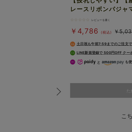
【授乳しやすい】【
レースリボンパジャ
レビューを書く
￥4,786
￥5,03
(税込)
土日祝も
午前7:59までのご注文
LINE新規登録で 500円OFF ク
も
と
た
こ