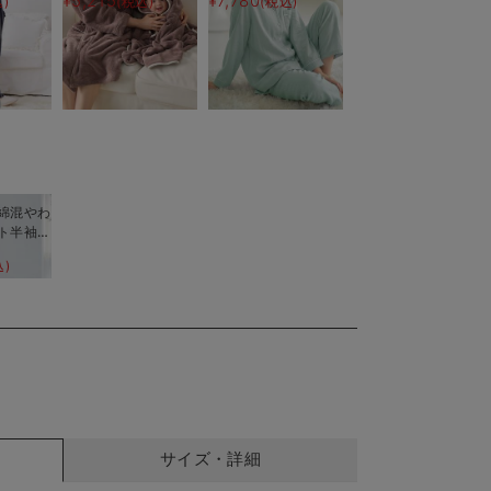
¥5,215
¥7,780
)
(税込)
(税込)
ゼパジャ
後
ンツ付】
綿混やわ
ト半袖テ
グリジェ
込)
産後【出
える】
サイズ・詳細