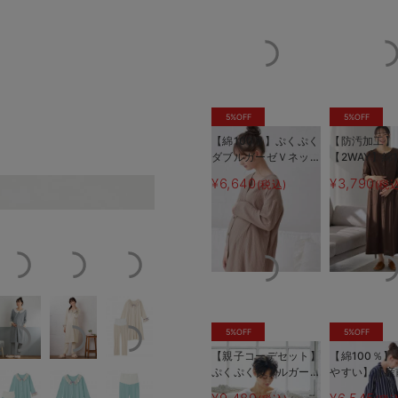
5%OFF
5%OFF
【綿100％】ぷくぷく
【防汚加工】
ダブルガーゼＶネック
【2WAY】綿
ワンピ＆産前産後使え
開き長袖ネ
¥6,640
¥3,790
(税込)
(税込
るレギンスパジャマ
マタニティ・
杢グレ
マタニティ・授乳パジ
ャマ【産後も
ャマ【親子コーデ可】
る】
5%OFF
5%OFF
【親子コーデセット】
【綿100％
ぷくぷくダブルガーゼ
やすい】【産
Ｖネックワンピ＆産前
応パンツ付】