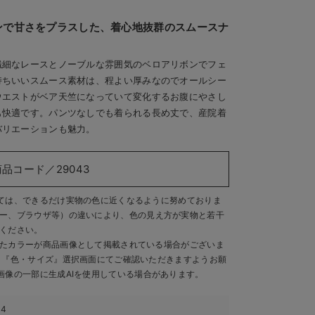
ンで甘さをプラスした、着心地抜群のスムースナ
繊細なレースとノーブルな雰囲気のベロアリボンでフェ
持ちいいスムース素材は、程よい厚みなのでオールシー
ウエストがベア天竺になっていて変化するお腹にやさし
も快適です。パンツなしでも着られる長め丈で、産院着
バリエーションも魅力。
商品コード／29043
ては、できるだけ実物の色に近くなるように努めておりま
ー、ブラウザ等）の違いにより、色の見え方が実物と若干
ください。
たカラーが商品画像として掲載されている場合がございま
、『色・サイズ』選択画面にてご確認いただきますようお願
画像の一部に生成AIを使用している場合があります。
34