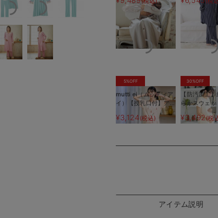
¥9,489
¥6,545
(税込)
(税込
産後使えるレギンスパ
プダブルガー
ジャマ&2wayオー
マ
ル 出産準備 ギフ
ト マタニティ・産後
5%OFF
30%OFF
mutti ei（ムッティア
【防汚加工】
イ）【授乳口付】アイ
らかスウェッ
スクリーム柄半袖ネグ
ィアードネ
¥3,124
¥3,492
(税込)
(税
リジェ
マタニティ・
産後も長く使
アイテム説明