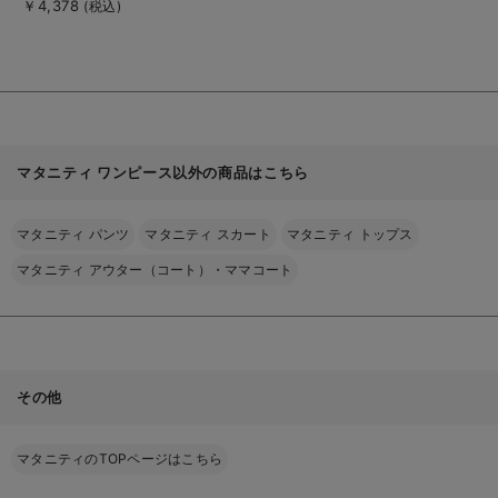
ス マタニティ・授乳
￥4,378
(税込)
を
服
見
る
マタニティ ワンピース以外の商品はこちら
マタニティ パンツ
マタニティ スカート
マタニティ トップス
マタニティ アウター（コート）・ママコート
その他
マタニティのTOPページはこちら