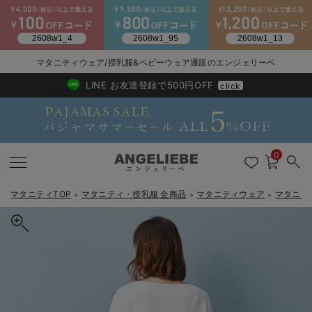
2026/NewArrival
送料495円(一部地域を除く) 7,700円以上で送料無料
マタニティウェア/授乳服&ベビーウェア通販のエンジェリーベ
LINE お友達登録で500円OFF
click
0
マタニティTOP
マタニティ・授乳服 全商品
マタニティウェア
マタニテ
＞
＞
＞
戻る
戻る
戻る
戻る
戻る
戻る
戻る
戻る
戻る
戻る
戻る
戻る
戻る
戻る
戻る
戻る
戻る
戻る
戻る
戻る
戻る
戻る
戻る
戻る
戻る
戻る
戻る
戻る
戻る
戻る
戻る
マタニティウェア全て
マタニティ 下着・インナー全て
授乳服全て
マタニティ フォーマル全て
授乳用品全て
マタニティレッグウェア全て
マタニティ ボディケア全て
アウトレット全て
特集全て
再入荷全て
送料無料アイテム全て
ブラキャミ おまとめ
【37周年祭セール】
気温差別オススメアイ
マタニティウェア お
こだわりの履き心地！
出産準備応援割全て
春のマタニティワンピ
Gift Selection 
冬の冷え対策インナー
入院準備の持ち物チェ
冬のあったか特集全て
マタニティ ワンピース
授乳ワンピース
マタニティ スーツ
妊婦用 抱き枕・授乳クッション
マタニティストッキング・タイツ
妊娠線クリーム
【アウトレット】ワンピース
抗菌防臭加工
再入荷｜インナー
授乳ブラ・マタニティブラ（マタニティインナー・産後用品）
ワンピース
【37周年祭セール】2
【15℃】3月下旬～
動きやすく着回しでき
強撚スムース(コスパ
【おまとめ割】パジャ
カジュアル
ジャケット派
マタニティパジャマ
【オフィスカジュアル
レギンスタイプ
【フォーマル】ワンピ
【ベビー】長袖
ハンカチ
快適ウェア10%OFF
セットアップ・ レイ
〜3,000円（税込）
薄くてあったか
入院してすぐ使うグッ
【冬のあったか特集】