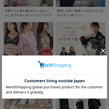
先輩ママに最も選ばれている!ぷく
着回しが効く最新ハレの日スタイル
ぷくダブルガーゼパジャマシリーズ
セレモニー6シーン
お気に入り商品を確認する
助産院監修シリーズ
もう迷わない!!ママのための上品で
お買い物を続ける
カートへ進む
清楚なお宮参り服