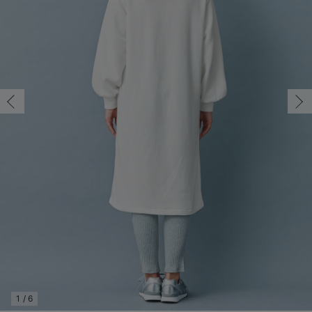
マタニティ パンツ
マタニティ ショーツ
授乳トップス
マタニティ オフィス 通勤服
授乳 ケープ
マタニティレギンス
【アウトレット】トップス・授乳トップス
透け防止
再入荷｜アウター
トップス
【37周年祭セール】4
【〜10℃】3月中旬
涼しくて可愛い「ワン
デニム
きれいめトップス派
マタニティインナー
【オフィスカジュアル
パンツタイプ
【フォーマル】ボトム
【ベビー】半袖
2WAYオール
Aライン ・フレアワ
〜5,000円（税込）
綿混素材
赤ちゃんへ使うもの
【冬のあったか特集】
マタニティ スカート
妊婦帯・腹帯・産前ガードル
マタニティ ドレス（結婚式・お呼ばれ）
【アウトレット】ボトムス
見えてもカワイイ
パンツ
レギンス
きれいめスカート派
ベビー
【フォーマル】トップ
【ベビー】グッズ
コンビ肌着
Iライン ・タイトシ
〜10,000円（税込）
腹巻・ひざ上パンツ
産後に使うグッズ
【冬のあったか特集】
マタニティ トップス
マタニティ 授乳 キャミソール
マタニティ フォーマル パンツ・ボトムス
【アウトレット】パジャマ
コットン素材
スカート
オフィス
きれいめ美脚パンツ派
短肌着
快適ウェア10%OFF
ジャンパースカート/
10,001円（税込）〜
保温&リカバリー
【冬のあったか特集】
マタニティ アウター（コート）・ママコート
産褥ショーツ
【アウトレット】インナー
冷房対策
パジャマ
ツィード派
セット
ワーク・オフィス
女の子におススメのギ
レギンス・タイツ
骨盤・マタニティベルト （妊娠中・産後）
【アウトレット】ベビー
接触冷感素材
インナー
MAX55%OFF ブラッ
王道シンプル派
カジュアル
男の子におススメのギ
カップ付きインナー
産後 ガードル インナー
Tシャツブラ
雑貨
セットアップ派
フォーマル / オケー
定番ギフト
あったか度◎
マタニティ 腹巻き
ブラトップ
ベビー
あったかアイテム｜ベ
もらって嬉しいギフト
裏起毛素材
親子セット
かわいくておもしろい
快適機能ウェア特集 トップス
何枚あっても嬉しいア
快適機能ウェア特集 ボトムス
長く使えるアイテム
快適機能ウェア特集 パジャマ
お部屋映えアイテム
1
/
6