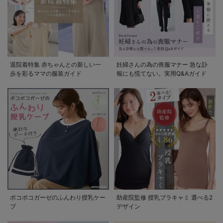
退院着特集 赤ちゃんとの新しい一
妊婦さんの為の喪服マナー 急な訃
歩を彩るママの服装ガイド
報にも慌てない。実用Q&Aガイド
ポコポコガーゼのふんわり授乳ケー
助産院監修 授乳ブラキャミ 選べる2
プ
デザイン