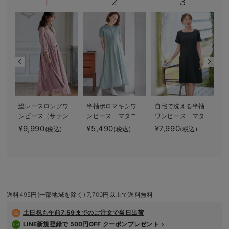
1
2
3
デロンギ
入院準備の持ち物チェック
総レースロングワ
半袖ポロマキシワ
自宅で洗える半袖
ンピース（サテン
ンピース マタニ
ワンピース マタ
リボンベルト
ティ・授乳服【出
ニティ・授乳服
¥9,990
¥5,490
¥7,990
¥
(税込)
(税込)
(税込)
付） マタニテ
産後も長く使え
【出産後も長く使
ィ・授乳服【出産
る】
える】
後も長く使える】
送料495円(一部地域を除く) 7,700円以上で送料無料
土日祝も
午前7:59までのご注文で当日出荷
LINE新規登録で 500円OFF クーポンプレゼント