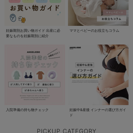
妊娠期別お買い物ガイド 出産に必
ママとベビーのお役立ちコラム
要なものを妊娠期別に紹介
入院準備の持ち物チェック
妊娠中&産後 インナーの選び方ガイ
ド
PICKUP CATEGORY