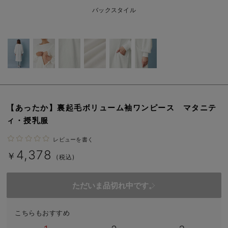
erbaviva（エルバビーバ）
バックスタイル
安心の日本製。先輩ママが買ってよかった！本当に必要な出産準備品
ハレの日に着るANGELIEBEのセレモニー
買って正解！高評価レビューアイテム
冬に可愛いニットがお得！
【あったか】裏起毛ボリューム袖ワンピース マタニテ
親子コーデ｜ママとベビーにおすすめ！
ィ・授乳服
便利な育児家電
レビューを書く
4,378
Gift Selection 出産祝い
￥
(税込)
ロンパースはいつからいつまで使う？選ぶポイントも解説！
ただいま品切れ中です。
保育園・入園準備特集
こちらもおすすめ
ファルスカ