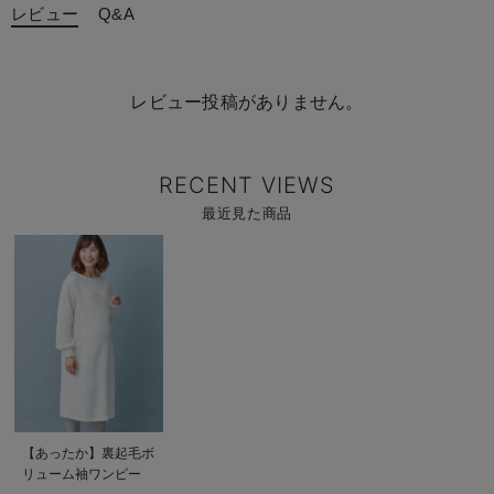
レビュー
Q&A
レビュー投稿がありません。
RECENT VIEWS
最近見た商品
商
品
詳
細
を
見
る
商
【あったか】裏起毛ボ
品
リューム袖ワンピー
詳
細