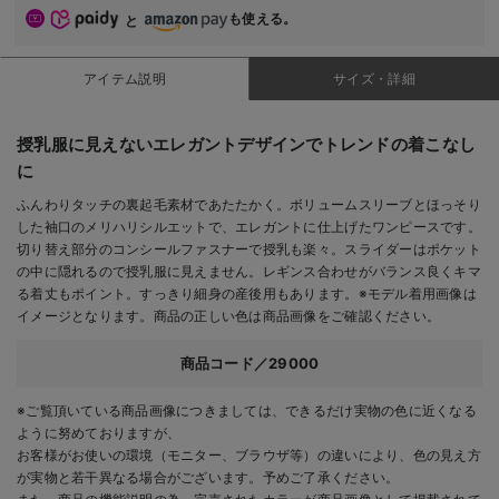
も使える。
と
アイテム説明
サイズ・詳細
授乳服に見えないエレガントデザインでトレンドの着こなし
に
ふんわりタッチの裏起毛素材であたたかく。ボリュームスリーブとほっそり
した袖口のメリハリシルエットで、エレガントに仕上げたワンピースです。
切り替え部分のコンシールファスナーで授乳も楽々。スライダーはポケット
の中に隠れるので授乳服に見えません。レギンス合わせがバランス良くキマ
る着丈もポイント。すっきり細身の産後用もあります。※モデル着用画像は
イメージとなります。商品の正しい色は商品画像をご確認ください。
商品コード／29000
※ご覧頂いている商品画像につきましては、できるだけ実物の色に近くなる
ように努めておりますが、
お客様がお使いの環境（モニター、ブラウザ等）の違いにより、色の見え方
が実物と若干異なる場合がございます。予めご了承ください。