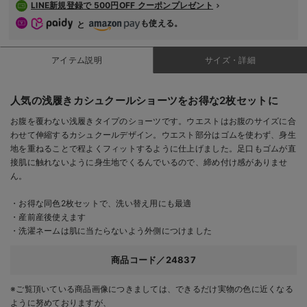
LINE新規登録で 500円OFF クーポンプレゼント
も使える。
と
アイテム説明
サイズ・詳細
人気の浅履きカシュクールショーツをお得な2枚セットに
お腹を覆わない浅履きタイプのショーツです。ウエストはお腹のサイズに合
わせて伸縮するカシュクールデザイン。ウエスト部分はゴムを使わず、身生
地を重ねることで程よくフィットするように仕上げました。足口もゴムが直
接肌に触れないように身生地でくるんでいるので、締め付け感がありませ
ん。
・お得な同色2枚セットで、洗い替え用にも最適
・産前産後使えます
・洗濯ネームは肌に当たらないよう外側につけました
商品コード／24837
※ご覧頂いている商品画像につきましては、できるだけ実物の色に近くなる
ように努めておりますが、