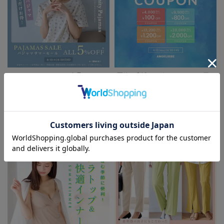
お買い物を続ける
カートへ進む
RELATED ITEMS
関連商品
2
2
パジャマサマーセール全品5%OFF
夏休み応援クーポン MAX2,000円
OFF
FEATURE
お気に入り商品を確認する
マタニティウェア/授乳服/
マタニティ用品に関する特集
犬印本舗 2枚組深
犬印本舗 2枚組ウ
ばきらくちんショ
エストらくらくマ
ーツ
タニティショーツ
¥1,408
¥1,408
(税込)
(税込)