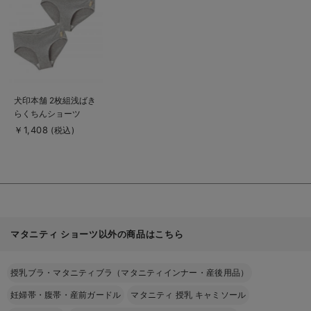
を
見
る
商
犬印本舗 2枚組浅ばき
品
らくちんショーツ
詳
細
￥1,408
(税込)
を
見
る
マタニティ ショーツ以外の商品はこちら
授乳ブラ・マタニティブラ（マタニティインナー・産後用品）
妊婦帯・腹帯・産前ガードル
マタニティ 授乳 キャミソール