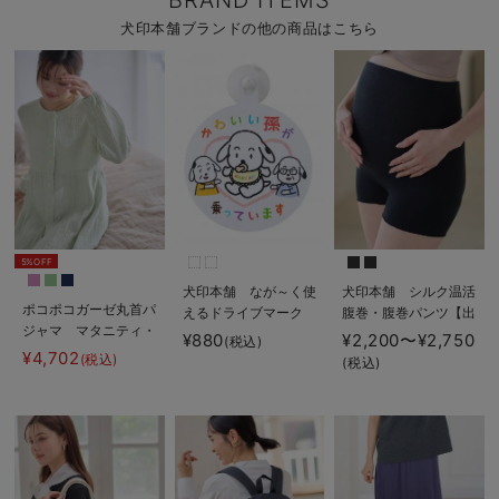
BRAND ITEMS
犬印本舗ブランドの他の商品はこちら
5%OFF
犬印本舗 なが～く使
犬印本舗 シルク温活
ポコポコガーゼ丸首パ
えるドライブマーク
腹巻・腹巻パンツ【出
ジャマ マタニティ・
産後も長く使える】
¥880
¥2,200〜¥2,750
(税込)
授乳パジャマ【産後も
¥4,702
(税込)
(税込)
長く着れる】
INUJIRUSHI（イヌジ
ルシ）