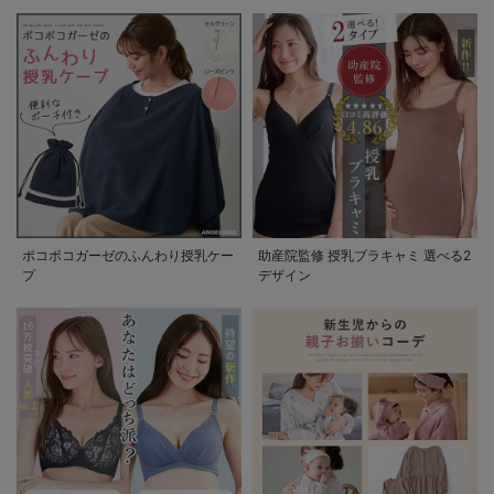
ポコポコガーゼのふんわり授乳ケー
助産院監修 授乳ブラキャミ 選べる2
プ
デザイン