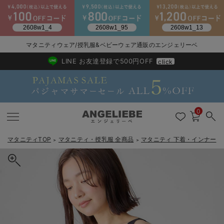
2026/NewArrival
送料495円(一部地域を除く) 7,700円以上で送料無料
マタニティウェア/授乳服&ベビーウェア通販のエンジェリーベ
LINE お友達登録で500円OFF
click
0
マタニティTOP
マタニティ・授乳服 全商品
マタニティ 下着・インナー
＞
＞
＞
戻る
戻る
戻る
戻る
戻る
戻る
戻る
戻る
戻る
戻る
戻る
戻る
戻る
戻る
戻る
戻る
戻る
戻る
戻る
戻る
戻る
戻る
戻る
戻る
戻る
戻る
戻る
戻る
戻る
戻る
戻る
マタニティウェア全て
マタニティ 下着・インナー全て
授乳服全て
マタニティ フォーマル全て
授乳用品全て
マタニティレッグウェア全て
マタニティ ボディケア全て
アウトレット全て
特集全て
再入荷全て
送料無料アイテム全て
ブラキャミ おまとめ
【37周年祭セール】
気温差別オススメアイ
マタニティウェア お
こだわりの履き心地！
出産準備応援割全て
春のマタニティワンピ
Gift Selection 
冬の冷え対策インナー
入院準備の持ち物チェ
冬のあったか特集全て
マタニティ ワンピース
授乳ワンピース
マタニティ スーツ
妊婦用 抱き枕・授乳クッション
マタニティストッキング・タイツ
妊娠線クリーム
【アウトレット】ワンピース
抗菌防臭加工
再入荷｜インナー
授乳ブラ・マタニティブラ（マタニティインナー・産後用品）
ワンピース
【37周年祭セール】2
【15℃】3月下旬～
動きやすく着回しでき
強撚スムース(コスパ
【おまとめ割】パジャ
カジュアル
ジャケット派
マタニティパジャマ
【オフィスカジュアル
レギンスタイプ
【フォーマル】ワンピ
【ベビー】長袖
ハンカチ
快適ウェア10%OFF
セットアップ・ レイ
〜3,000円（税込）
薄くてあったか
入院してすぐ使うグッ
【冬のあったか特集】