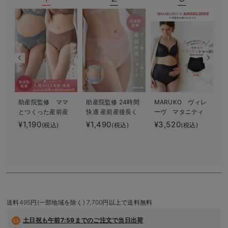
デロンギ
入院準備の持ち物チェック
助産院監修 ママ
助産院監修 24時間
MARUKO ヴィレ
犬印
とつくった産前産
快適 産前産後長く
ーヴ マタニティ
後使えるローライ
使えるマタニティ
ショーツ
¥1,190
¥1,490
¥3,520
¥
(税込)
(税込)
(税込)
ズマタニティショ
ショーツ
ーツ
送料495円(一部地域を除く) 7,700円以上で送料無料
土日祝も
午前7:59までのご注文で当日出荷