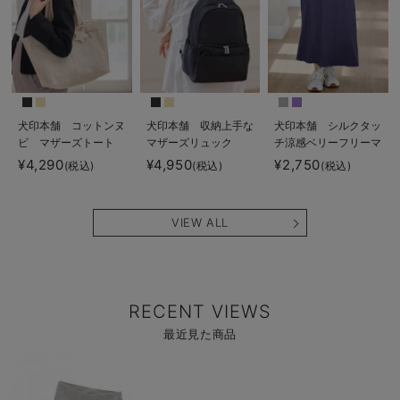
犬印本舗 コットンヌ
犬印本舗 収納上手な
犬印本舗 シルクタッ
ビ マザーズトート
マザーズリュック
チ涼感ベリーフリーマ
ポーチ付
キシスカート マタニ
¥4,290
¥4,950
¥2,750
(税込)
(税込)
(税込)
ティ・産後【出産後も
長く使える】
VIEW ALL
RECENT VIEWS
最近見た商品
商
品
詳
細