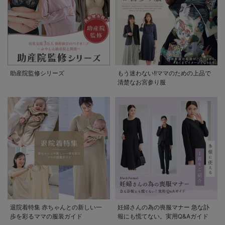
助産院監修シリーズ
もう迷わない!!ママのための上品で
清楚なお宮参り服
退院着特集 赤ちゃんとの新しい一
妊婦さんの為の喪服マナー 急な訃
歩を彩るママの服装ガイド
報にも慌てない。実用Q&Aガイド