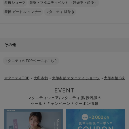
産褥ショーツ
骨盤・マタニティベルト （妊娠中・産後）
産後 ガードル インナー
マタニティ 腹巻き
その他
マタニティのTOPページはこちら
マタニティTOP
犬印本舗
犬印本舗 マタニティ ショーツ
犬印本舗 2枚
＞
＞
＞
EVENT
マタニティウェア/マタニティ服/授乳服の
セール / キャンペーン / クーポン情報