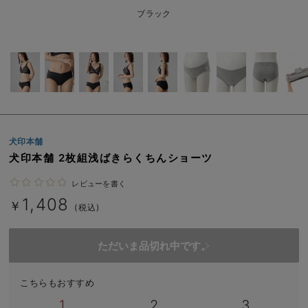
erbaviva（エルバビーバ）
ブラック
安心の日本製。先輩ママが買ってよかった！本当に必要な出産準備品
ハレの日に着るANGELIEBEのセレモニー
買って正解！高評価レビューアイテム
冬に可愛いニットがお得！
犬印本舗
親子コーデ｜ママとベビーにおすすめ！
犬印本舗 2枚組浅ばきらくちんショーツ
便利な育児家電
レビューを書く
1,408
￥
(税込)
Gift Selection 出産祝い
ロンパースはいつからいつまで使う？選ぶポイントも解説！
ただいま品切れ中です。
保育園・入園準備特集
こちらもおすすめ
ファルスカ
1
2
3