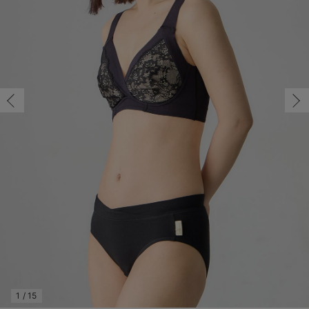
マタニティ パンツ
マタニティ ショーツ
授乳トップス
マタニティ オフィス 通勤服
授乳 ケープ
マタニティレギンス
【アウトレット】トップス・授乳トップス
透け防止
再入荷｜アウター
トップス
【37周年祭セール】4
【〜10℃】3月中旬
涼しくて可愛い「ワン
デニム
きれいめトップス派
マタニティインナー
【オフィスカジュアル
パンツタイプ
【フォーマル】ボトム
【ベビー】半袖
2WAYオール
Aライン ・フレアワ
〜5,000円（税込）
綿混素材
赤ちゃんへ使うもの
【冬のあったか特集】
マタニティ スカート
妊婦帯・腹帯・産前ガードル
マタニティ ドレス（結婚式・お呼ばれ）
【アウトレット】ボトムス
見えてもカワイイ
パンツ
レギンス
きれいめスカート派
ベビー
【フォーマル】トップ
【ベビー】グッズ
コンビ肌着
Iライン ・タイトシ
〜10,000円（税込）
腹巻・ひざ上パンツ
産後に使うグッズ
【冬のあったか特集】
マタニティ トップス
マタニティ 授乳 キャミソール
マタニティ フォーマル パンツ・ボトムス
【アウトレット】パジャマ
コットン素材
スカート
オフィス
きれいめ美脚パンツ派
短肌着
快適ウェア10%OFF
ジャンパースカート/
10,001円（税込）〜
保温&リカバリー
【冬のあったか特集】
マタニティ アウター（コート）・ママコート
産褥ショーツ
【アウトレット】インナー
冷房対策
パジャマ
ツィード派
セット
ワーク・オフィス
女の子におススメのギ
レギンス・タイツ
骨盤・マタニティベルト （妊娠中・産後）
【アウトレット】ベビー
接触冷感素材
インナー
MAX55%OFF ブラッ
王道シンプル派
カジュアル
男の子におススメのギ
カップ付きインナー
産後 ガードル インナー
Tシャツブラ
雑貨
セットアップ派
フォーマル / オケー
定番ギフト
あったか度◎
マタニティ 腹巻き
ブラトップ
ベビー
あったかアイテム｜ベ
もらって嬉しいギフト
裏起毛素材
親子セット
かわいくておもしろい
快適機能ウェア特集 トップス
何枚あっても嬉しいア
快適機能ウェア特集 ボトムス
長く使えるアイテム
快適機能ウェア特集 パジャマ
お部屋映えアイテム
1
/
15