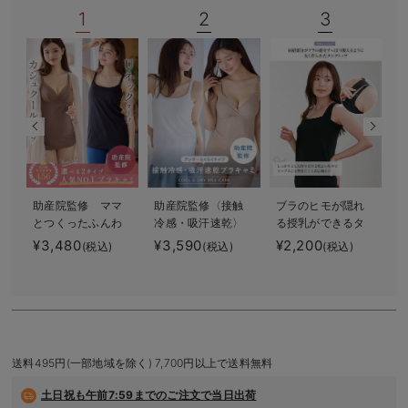
1
2
3
デロンギ
入院準備の持ち物チェック
助産院監修 ママ
助産院監修〈接触
ブラのヒモが隠れ
とつくったふんわ
冷感・吸汗速乾〉
る授乳ができるタ
り授乳ブラキャミ
ママとつくったふ
ンクトップ 抗菌
¥3,480
¥3,590
¥2,200
¥
(税込)
(税込)
(税込)
【垂れ防止】フィ
んわり授乳ブラキ
防臭 綿混モダー
ットグミ入り【出
ャミ アンダーら
ル
産後も長く使え
くらくタイプ
る】
送料495円(一部地域を除く) 7,700円以上で送料無料
土日祝も
午前7:59までのご注文で当日出荷