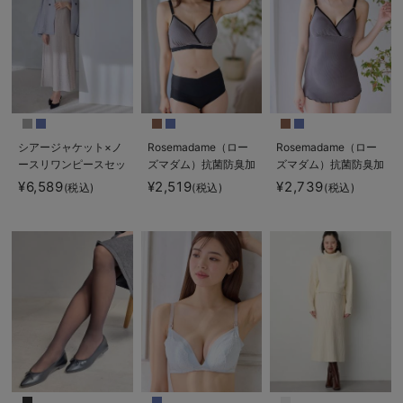
シアージャケット×ノ
Rosemadame（ロー
Rosemadame（ロー
ースリワンピースセッ
ズマダム）抗菌防臭加
ズマダム）抗菌防臭加
ト マタニティ・産後
工バイカラー授乳ブラ
工バイカラー授乳キャ
¥6,589
¥2,519
¥2,739
(税込)
(税込)
(税込)
【産後も長く着れる】
ミソール
Rosemadame（ロー
ズマダム）