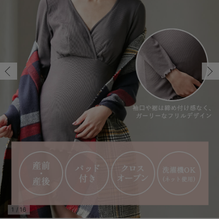
マタニティ パンツ
マタニティ ショーツ
授乳トップス
マタニティ オフィス 通勤服
授乳 ケープ
マタニティレギンス
【アウトレット】トップス・授乳トップス
透け防止
再入荷｜アウター
トップス
【37周年祭セール】4
【〜10℃】3月中旬
涼しくて可愛い「ワン
デニム
きれいめトップス派
マタニティインナー
【オフィスカジュアル
パンツタイプ
【フォーマル】ボトム
【ベビー】半袖
2WAYオール
Aライン ・フレアワ
〜5,000円（税込）
綿混素材
赤ちゃんへ使うもの
【冬のあったか特集】
マタニティ スカート
妊婦帯・腹帯・産前ガードル
マタニティ ドレス（結婚式・お呼ばれ）
【アウトレット】ボトムス
見えてもカワイイ
パンツ
レギンス
きれいめスカート派
ベビー
【フォーマル】トップ
【ベビー】グッズ
コンビ肌着
Iライン ・タイトシ
〜10,000円（税込）
腹巻・ひざ上パンツ
産後に使うグッズ
【冬のあったか特集】
マタニティ トップス
マタニティ 授乳 キャミソール
マタニティ フォーマル パンツ・ボトムス
【アウトレット】パジャマ
コットン素材
スカート
オフィス
きれいめ美脚パンツ派
短肌着
快適ウェア10%OFF
ジャンパースカート/
10,001円（税込）〜
保温&リカバリー
【冬のあったか特集】
マタニティ アウター（コート）・ママコート
産褥ショーツ
【アウトレット】インナー
冷房対策
パジャマ
ツィード派
セット
ワーク・オフィス
女の子におススメのギ
レギンス・タイツ
骨盤・マタニティベルト （妊娠中・産後）
【アウトレット】ベビー
接触冷感素材
インナー
MAX55%OFF ブラッ
王道シンプル派
カジュアル
男の子におススメのギ
カップ付きインナー
産後 ガードル インナー
Tシャツブラ
雑貨
セットアップ派
フォーマル / オケー
定番ギフト
あったか度◎
マタニティ 腹巻き
ブラトップ
ベビー
あったかアイテム｜ベ
もらって嬉しいギフト
裏起毛素材
親子セット
かわいくておもしろい
快適機能ウェア特集 トップス
何枚あっても嬉しいア
快適機能ウェア特集 ボトムス
長く使えるアイテム
快適機能ウェア特集 パジャマ
お部屋映えアイテム
1
/
16