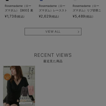
Rosemadame（ロー
Rosemadame（ロー
Rosemadame（ロー
ズマダム）【80D】素
ズマダム）レーススト
ズマダム）リブ切替ニ
肌見えフェイクマタニ
ラップオープン授乳ブ
ットワンピ マタニテ
¥1,738
¥2,629
¥5,489
(税込)
(税込)
(税込)
ティタイツ【出産後も
ラ
ィ・授乳服【産後まで
長く使える】
長く使える】
VIEW ALL
RECENT VIEWS
最近見た商品
商
品
詳
細
を
見
る