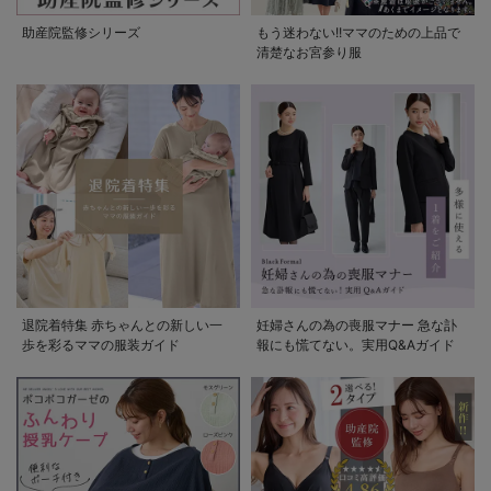
助産院監修シリーズ
もう迷わない!!ママのための上品で
清楚なお宮参り服
退院着特集 赤ちゃんとの新しい一
妊婦さんの為の喪服マナー 急な訃
歩を彩るママの服装ガイド
報にも慌てない。実用Q&Aガイド