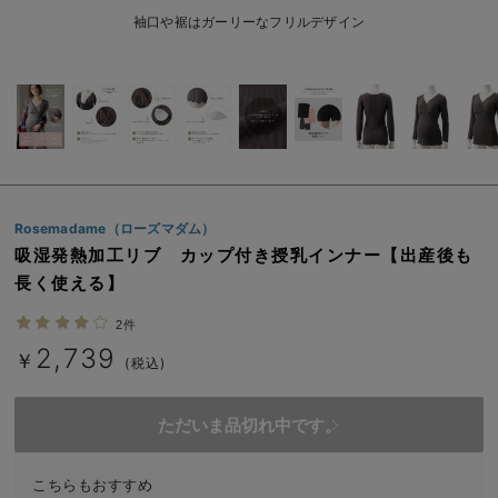
erbaviva（エルバビーバ）
袖口や裾はガーリーなフリルデザイン
安心の日本製。先輩ママが買ってよかった！本当に必要な出産準備品
ハレの日に着るANGELIEBEのセレモニー
買って正解！高評価レビューアイテム
冬に可愛いニットがお得！
Rosemadame（ローズマダム）
親子コーデ｜ママとベビーにおすすめ！
吸湿発熱加工リブ カップ付き授乳インナー【出産後も
長く使える】
便利な育児家電
2件
Gift Selection 出産祝い
2,739
￥
(税込)
ロンパースはいつからいつまで使う？選ぶポイントも解説！
ただいま品切れ中です。
保育園・入園準備特集
ファルスカ
こちらもおすすめ