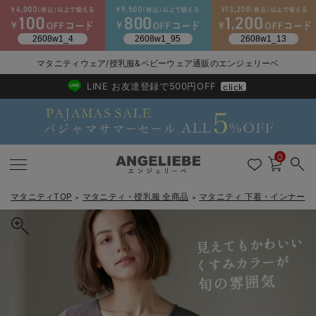
マタニティウェア/授乳服&ベビーウェア通販のエンジェリーベ
2026/NewArrival
送料495円(一部地域を除く) 7,700円以上で送料無料
LINE お友達登録で500円OFF
click
0
マタニティTOP
マタニティ・授乳服 全商品
マタニティ 下着・インナー
＞
＞
＞
戻る
戻る
戻る
戻る
戻る
戻る
戻る
戻る
戻る
戻る
戻る
戻る
戻る
戻る
戻る
戻る
戻る
戻る
戻る
戻る
戻る
戻る
戻る
戻る
戻る
戻る
戻る
戻る
戻る
戻る
戻る
マタニティウェア全て
マタニティ 下着・インナー全て
授乳服全て
マタニティ フォーマル全て
授乳用品全て
マタニティレッグウェア全て
マタニティ ボディケア全て
アウトレット全て
特集全て
再入荷全て
送料無料アイテム全て
ブラキャミ おまとめ
【37周年祭セール】
気温差別オススメアイ
マタニティウェア お
こだわりの履き心地！
出産準備応援割全て
春のマタニティワンピ
Gift Selection 
冬の冷え対策インナー
入院準備の持ち物チェ
冬のあったか特集全て
マタニティ ワンピース
授乳ワンピース
マタニティ スーツ
妊婦用 抱き枕・授乳クッション
マタニティストッキング・タイツ
妊娠線クリーム
【アウトレット】ワンピース
抗菌防臭加工
再入荷｜インナー
授乳ブラ・マタニティブラ（マタニティインナー・産後用品）
ワンピース
【37周年祭セール】2
【15℃】3月下旬～
動きやすく着回しでき
強撚スムース(コスパ
【おまとめ割】パジャ
カジュアル
ジャケット派
マタニティパジャマ
【オフィスカジュアル
レギンスタイプ
【フォーマル】ワンピ
【ベビー】長袖
ハンカチ
快適ウェア10%OFF
セットアップ・ レイ
〜3,000円（税込）
薄くてあったか
入院してすぐ使うグッ
【冬のあったか特集】