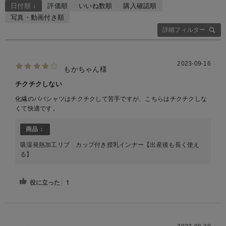
日付順 ↓
評価順
いいね数順
購入確認順
写真・動画付き順
詳細フィルター
2023-09-16
もかちゃん様
チクチクしない
化繊のババシャツはチクチクして苦手ですが、こちらはチクチクしな
くて快適です。
商品：
吸湿発熱加工リブ カップ付き授乳インナー【出産後も長く使え
る】
役に立った
1