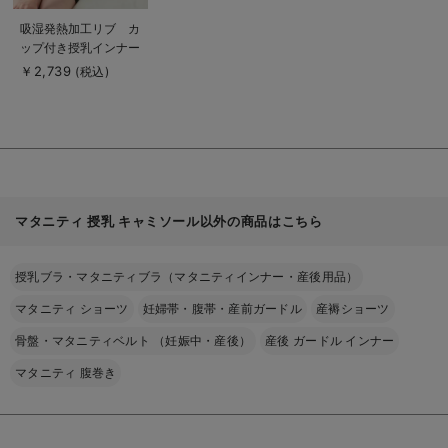
商
吸湿発熱加工リブ カ
品
ップ付き授乳インナー
詳
細
【出産後も長く使え
￥2,739
(税込)
を
る】
見
る
マタニティ 授乳 キャミソール以外の商品はこちら
授乳ブラ・マタニティブラ（マタニティインナー・産後用品）
マタニティ ショーツ
妊婦帯・腹帯・産前ガードル
産褥ショーツ
骨盤・マタニティベルト （妊娠中・産後）
産後 ガードル インナー
マタニティ 腹巻き