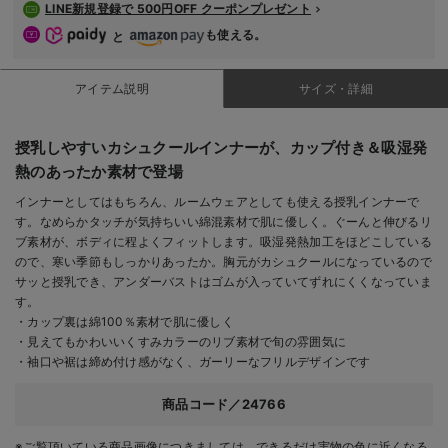
LINE新規登録で 500円OFF クーポンプレゼント
も使える。
と
アイテム説明
サイズ・詳細
授乳しやすいカシュクールインナーが、カップ付き＆吸湿発
熱のあったか素材で登場
インナーとしてはもちろん、ルームウェアとしても使える授乳インナーで
す。なめらかタッチが気持ちいい綿混素材で肌に優しく。ぐーんと伸びるリ
ブ素材が、ボディに程よくフィットします。吸湿発熱加工をほどこしている
ので、寒い季節もしっかりあったか。胸元がカシュクールになっているので
サッと授乳でき、アンダーバストはゴムが入っていてずれにくくなっていま
す。
・カップ裏は綿100％素材で肌に優しく
・見えてもかわいいくすみカラーのリブ素材で旬の雰囲気に
・袖口や裾は締め付け感がなく、ガーリーなフリルデザインです
商品コード／24766
※ご覧頂いている商品画像につきましては、できるだけ実物の色に近くなる