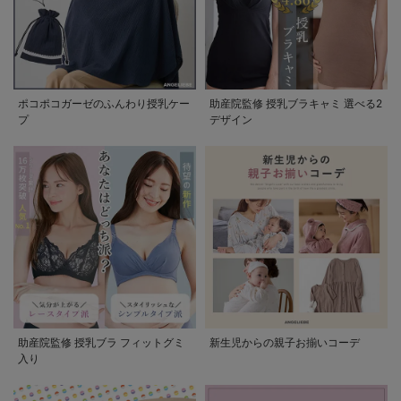
ポコポコガーゼのふんわり授乳ケー
助産院監修 授乳ブラキャミ 選べる2
プ
デザイン
助産院監修 授乳ブラ フィットグミ
新生児からの親子お揃いコーデ
入り