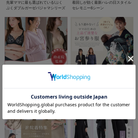
先輩ママに最も選ばれている!ぷく
着回しが効く最新ハレの日スタイル
ぷくダブルガーゼパジャマシリーズ
セレモニー6シーン
助産院監修シリーズ
もう迷わない!!ママのための上品で
お気に入り商品を確認する
清楚なお宮参り服
お買い物を続ける
カートへ進む