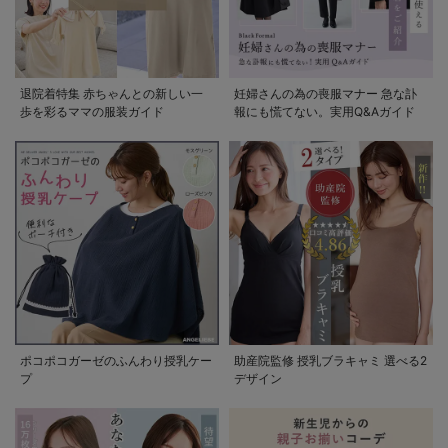
退院着特集 赤ちゃんとの新しい一
妊婦さんの為の喪服マナー 急な訃
歩を彩るママの服装ガイド
報にも慌てない。実用Q&Aガイド
ポコポコガーゼのふんわり授乳ケー
助産院監修 授乳ブラキャミ 選べる2
プ
デザイン