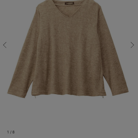
マタニティ パンツ
マタニティ ショーツ
授乳トップス
マタニティ オフィス 通勤服
授乳 ケープ
マタニティレギンス
【アウトレット】トップス・授乳トップス
透け防止
再入荷｜アウター
トップス
【37周年祭セール】4
【〜10℃】3月中旬
涼しくて可愛い「ワン
デニム
きれいめトップス派
マタニティインナー
【オフィスカジュアル
パンツタイプ
【フォーマル】ボトム
【ベビー】半袖
2WAYオール
Aライン ・フレアワ
〜5,000円（税込）
綿混素材
赤ちゃんへ使うもの
【冬のあったか特集】
マタニティ スカート
妊婦帯・腹帯・産前ガードル
マタニティ ドレス（結婚式・お呼ばれ）
【アウトレット】ボトムス
見えてもカワイイ
パンツ
レギンス
きれいめスカート派
ベビー
【フォーマル】トップ
【ベビー】グッズ
コンビ肌着
Iライン ・タイトシ
〜10,000円（税込）
腹巻・ひざ上パンツ
産後に使うグッズ
【冬のあったか特集】
マタニティ トップス
マタニティ 授乳 キャミソール
マタニティ フォーマル パンツ・ボトムス
【アウトレット】パジャマ
コットン素材
スカート
オフィス
きれいめ美脚パンツ派
短肌着
快適ウェア10%OFF
ジャンパースカート/
10,001円（税込）〜
保温&リカバリー
【冬のあったか特集】
マタニティ アウター（コート）・ママコート
産褥ショーツ
【アウトレット】インナー
冷房対策
パジャマ
ツィード派
セット
ワーク・オフィス
女の子におススメのギ
レギンス・タイツ
骨盤・マタニティベルト （妊娠中・産後）
【アウトレット】ベビー
接触冷感素材
インナー
MAX55%OFF ブラッ
王道シンプル派
カジュアル
男の子におススメのギ
カップ付きインナー
産後 ガードル インナー
Tシャツブラ
雑貨
セットアップ派
フォーマル / オケー
定番ギフト
あったか度◎
マタニティ 腹巻き
ブラトップ
ベビー
あったかアイテム｜ベ
もらって嬉しいギフト
裏起毛素材
親子セット
かわいくておもしろい
快適機能ウェア特集 トップス
何枚あっても嬉しいア
快適機能ウェア特集 ボトムス
長く使えるアイテム
快適機能ウェア特集 パジャマ
お部屋映えアイテム
1
/
8