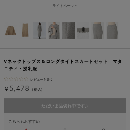
erbaviva（エルバビーバ）
ライトベージュ
安心の日本製。先輩ママが買ってよかった！本当に必要な出産準備品
ハレの日に着るANGELIEBEのセレモニー
買って正解！高評価レビューアイテム
冬に可愛いニットがお得！
Vネックトップス＆ロングタイトスカートセット マタ
親子コーデ｜ママとベビーにおすすめ！
ニティ・授乳服
便利な育児家電
レビューを書く
5,478
Gift Selection 出産祝い
￥
(税込)
ロンパースはいつからいつまで使う？選ぶポイントも解説！
ただいま品切れ中です。
保育園・入園準備特集
こちらもおすすめ
ファルスカ