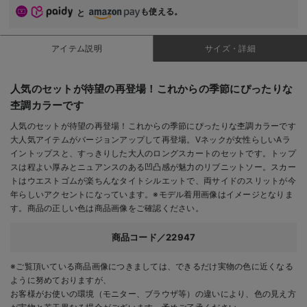
も使える。
と
アイテム説明
サイズ・詳細
人気のセットが待望の再登場！これからの季節にぴったりな
杢調カラーです
人気のセットが待望の再登場！これからの季節にぴったりな杢調カラーです
大人気アイテムがバージョンアップして再登場。Vネックが女性らしいAラ
イントップスと、すっきりした大人のロングスカートのセットです。トップ
スは程よい厚みとニュアンスのある凹凸感が魅力のリブニットソー。スカー
トはウエストゴムが楽ちんなタイトシルエットで、両サイドのスリットが今
年らしいアクセントになっています。※モデル着用画像はイメージとなりま
す。商品の正しい色は商品画像をご確認ください。
商品コード／22947
※ご覧頂いている商品画像につきましては、できるだけ実物の色に近くなる
ように努めておりますが、
お客様がお使いの環境（モニター、ブラウザ等）の違いにより、色の見え方