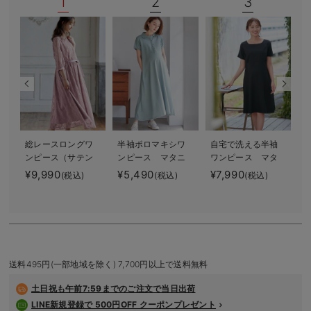
1
2
3
デロンギ
入院準備の持ち物チェック
総レースロングワ
半袖ポロマキシワ
自宅で洗える半袖
ンピース（サテン
ンピース マタニ
ワンピース マタ
リボンベルト
ティ・授乳服【出
ニティ・授乳服
¥9,990
¥5,490
¥7,990
¥
(税込)
(税込)
(税込)
付） マタニテ
産後も長く使え
【出産後も長く使
ィ・授乳服【出産
る】
える】
後も長く使える】
送料495円(一部地域を除く) 7,700円以上で送料無料
土日祝も
午前7:59までのご注文で当日出荷
LINE新規登録で 500円OFF クーポンプレゼント