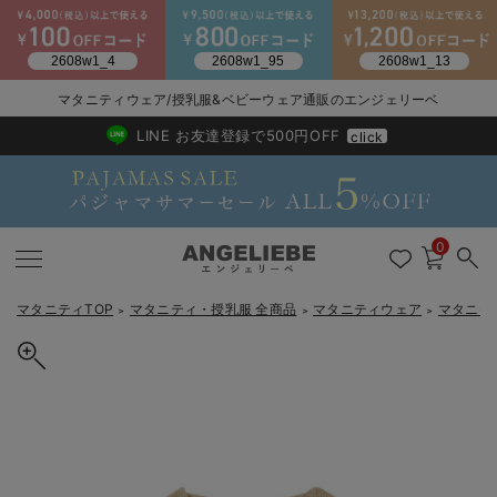
マタニティウェア/授乳服&ベビーウェア通販のエンジェリーベ
2026/NewArrival
送料495円(一部地域を除く) 7,700円以上で送料無料
LINE お友達登録で500円OFF
click
0
マタニティTOP
マタニティ・授乳服 全商品
マタニティウェア
マタニテ
＞
＞
＞
戻る
戻る
戻る
戻る
戻る
戻る
戻る
戻る
戻る
戻る
戻る
戻る
戻る
戻る
戻る
戻る
戻る
戻る
戻る
戻る
戻る
戻る
戻る
戻る
戻る
戻る
戻る
戻る
戻る
戻る
戻る
マタニティウェア全て
マタニティ 下着・インナー全て
授乳服全て
マタニティ フォーマル全て
授乳用品全て
マタニティレッグウェア全て
マタニティ ボディケア全て
アウトレット全て
特集全て
再入荷全て
送料無料アイテム全て
ブラキャミ おまとめ
【37周年祭セール】
気温差別オススメアイ
マタニティウェア お
こだわりの履き心地！
出産準備応援割全て
春のマタニティワンピ
Gift Selection 
冬の冷え対策インナー
入院準備の持ち物チェ
冬のあったか特集全て
マタニティ ワンピース
授乳ワンピース
マタニティ スーツ
妊婦用 抱き枕・授乳クッション
マタニティストッキング・タイツ
妊娠線クリーム
【アウトレット】ワンピース
抗菌防臭加工
再入荷｜インナー
授乳ブラ・マタニティブラ（マタニティインナー・産後用品）
ワンピース
【37周年祭セール】2
【15℃】3月下旬～
動きやすく着回しでき
強撚スムース(コスパ
【おまとめ割】パジャ
カジュアル
ジャケット派
マタニティパジャマ
【オフィスカジュアル
レギンスタイプ
【フォーマル】ワンピ
【ベビー】長袖
ハンカチ
快適ウェア10%OFF
セットアップ・ レイ
〜3,000円（税込）
薄くてあったか
入院してすぐ使うグッ
【冬のあったか特集】