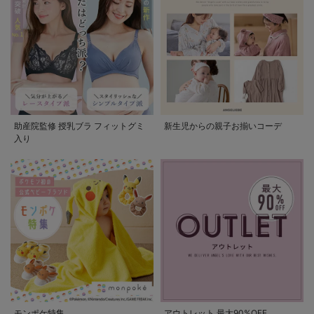
助産院監修 授乳ブラ フィットグミ
新生児からの親子お揃いコーデ
入り
モンポケ特集
アウトレット 最大90%OFF