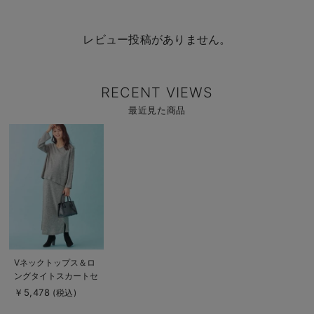
レビュー投稿がありません。
RECENT VIEWS
最近見た商品
商
品
詳
細
を
見
る
商
Vネックトップス＆ロ
品
ングタイトスカートセ
詳
細
ット マタニティ・授
￥5,478
(税込)
を
乳服
見