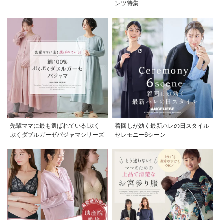
ンツ特集
先輩ママに最も選ばれている!ぷく
着回しが効く最新ハレの日スタイル
ぷくダブルガーゼパジャマシリーズ
セレモニー6シーン