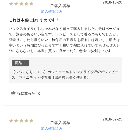
2018-10-20
ご購入者様
購入確認済み
これは本当におすすめです！
バックスタイルがおしゃれだなと思って購入しました。色はベージュ
で、深みのあるいい色です。ワンピースとして着るつもりでしたが、
羽織りにしたら凄くいい！秋冬用の羽織りを着るには暑いし、朝夕は
寒いという時期にぴったりです！脱いで鞄に入れていてもぜんぜんシ
ワにならないし、本当に買って良かった?。色違いも検討中です。
商品：
【シワになりにくい】カシュクールトレンチライク2WAYワンピー
ス マタニティ・授乳服【出産後も長く使える】
役に立った
0
2018-09-25
ご購入者様
購入確認済み