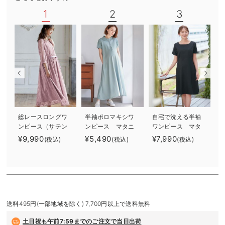
デロンギ
1
2
3
入院準備の持ち物チェック
総レースロングワ
半袖ポロマキシワ
自宅で洗える半袖
ンピース（サテン
ンピース マタニ
ワンピース マタ
リボンベルト
ティ・授乳服【出
ニティ・授乳服
¥9,990
¥5,490
¥7,990
¥
(税込)
(税込)
(税込)
付） マタニテ
産後も長く使え
【出産後も長く使
ィ・授乳服【出産
る】
える】
後も長く使える】
送料495円(一部地域を除く) 7,700円以上で送料無料
土日祝も
午前7:59までのご注文で当日出荷