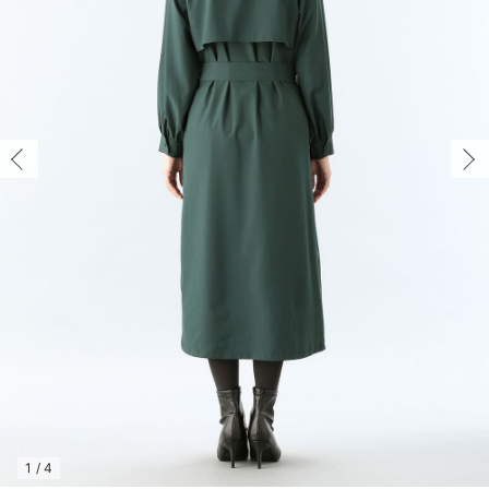
マタニティ パンツ
マタニティ ショーツ
授乳トップス
マタニティ オフィス 通勤服
授乳 ケープ
マタニティレギンス
【アウトレット】トップス・授乳トップス
透け防止
再入荷｜アウター
トップス
【37周年祭セール】4
【〜10℃】3月中旬
涼しくて可愛い「ワン
デニム
きれいめトップス派
マタニティインナー
【オフィスカジュアル
パンツタイプ
【フォーマル】ボトム
【ベビー】半袖
2WAYオール
Aライン ・フレアワ
〜5,000円（税込）
綿混素材
赤ちゃんへ使うもの
【冬のあったか特集】
マタニティ スカート
妊婦帯・腹帯・産前ガードル
マタニティ ドレス（結婚式・お呼ばれ）
【アウトレット】ボトムス
見えてもカワイイ
パンツ
レギンス
きれいめスカート派
ベビー
【フォーマル】トップ
【ベビー】グッズ
コンビ肌着
Iライン ・タイトシ
〜10,000円（税込）
腹巻・ひざ上パンツ
産後に使うグッズ
【冬のあったか特集】
マタニティ トップス
マタニティ 授乳 キャミソール
マタニティ フォーマル パンツ・ボトムス
【アウトレット】パジャマ
コットン素材
スカート
オフィス
きれいめ美脚パンツ派
短肌着
快適ウェア10%OFF
ジャンパースカート/
10,001円（税込）〜
保温&リカバリー
【冬のあったか特集】
マタニティ アウター（コート）・ママコート
産褥ショーツ
【アウトレット】インナー
冷房対策
パジャマ
ツィード派
セット
ワーク・オフィス
女の子におススメのギ
レギンス・タイツ
骨盤・マタニティベルト （妊娠中・産後）
【アウトレット】ベビー
接触冷感素材
インナー
MAX55%OFF ブラッ
王道シンプル派
カジュアル
男の子におススメのギ
カップ付きインナー
産後 ガードル インナー
Tシャツブラ
雑貨
セットアップ派
フォーマル / オケー
定番ギフト
あったか度◎
マタニティ 腹巻き
ブラトップ
ベビー
あったかアイテム｜ベ
もらって嬉しいギフト
裏起毛素材
親子セット
かわいくておもしろい
快適機能ウェア特集 トップス
何枚あっても嬉しいア
快適機能ウェア特集 ボトムス
長く使えるアイテム
快適機能ウェア特集 パジャマ
お部屋映えアイテム
1
/
4