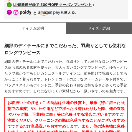
LINE新規登録で 500円OFF クーポンプレゼント
も使える。
と
アイテム説明
サイズ・詳細
細部のディテールにまでこだわった、羽織りとしても便利な
ロングワンピース
細部のディテールにまでこだわった、羽織りとしても便利なロングワンピー
ス落ち感のある素材を使った、大人っぽいロング丈ワンピース。ゆるっとし
たラフ感が今年らしいカシュクールデザインは、前を開けて羽織りとしても
かっこよく着られます。トレンチコートのようなストームシールド付きで、
バックスタイルもポイントに。季節の変わり目など持ち歩きが多くなる季節
もおすすめです。しわになりにくい素材だから、扱いやすいのも魅力です。
お取扱い上の注意：
この商品は生地の性質上、摩擦（特に湿った状
態での摩擦）や、汗や雨などで湿ったり濡れたりした際、他の衣類
やバック類、下着(特に白）等に色移りする場合ございますのでご
注意ください。クリーニングの際は色落ちすることがございますの
でできるだけ単品洗いをおすすめします。また、他の淡色物に色移
りすることがありますので速やかに脱水・乾燥するようお願い致し