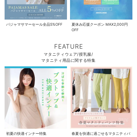
パジャマサマーセール全品5%OFF
夏休み応援クーポン MAX2,000円
OFF
FEATURE
マタニティウェア/授乳服/
お気に入り商品を確認する
お買い物を続ける
カートへ進む
マタニティ用品に関する特集
初夏の快適インナー特集
春夏を快適に過ごせるマタニティパ