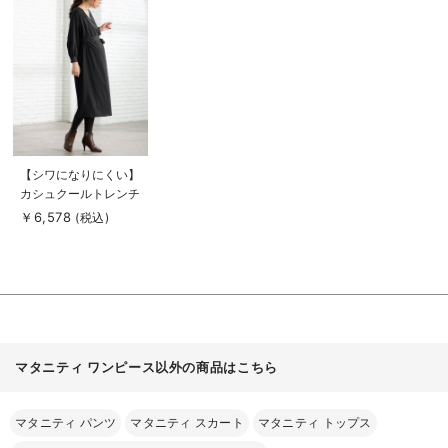
詳
細
を
見
る
商
【シワになりにくい】
品
カシュクールトレンチ
詳
細
ライク2WAYワンピー
￥6,578
(税込)
を
ス マタニティ・授乳
見
る
服【出産後も長く使え
る】
マタニティ ワンピース以外の商品はこちら
マタニティ パンツ
マタニティ スカート
マタニティ トップス