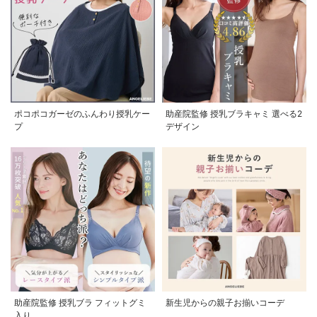
ポコポコガーゼのふんわり授乳ケー
助産院監修 授乳ブラキャミ 選べる2
プ
デザイン
助産院監修 授乳ブラ フィットグミ
新生児からの親子お揃いコーデ
入り