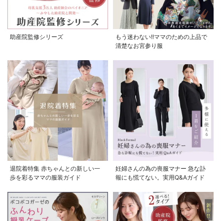
助産院監修シリーズ
もう迷わない!!ママのための上品で
清楚なお宮参り服
退院着特集 赤ちゃんとの新しい一
妊婦さんの為の喪服マナー 急な訃
歩を彩るママの服装ガイド
報にも慌てない。実用Q&Aガイド