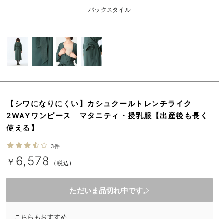
erbaviva（エルバビーバ）
バックスタイル
安心の日本製。先輩ママが買ってよかった！本当に必要な出産準備品
ハレの日に着るANGELIEBEのセレモニー
買って正解！高評価レビューアイテム
冬に可愛いニットがお得！
【シワになりにくい】カシュクールトレンチライク
親子コーデ｜ママとベビーにおすすめ！
2WAYワンピース マタニティ・授乳服【出産後も長く
使える】
便利な育児家電
3件
Gift Selection 出産祝い
6,578
￥
(税込)
ロンパースはいつからいつまで使う？選ぶポイントも解説！
保育園・入園準備特集
ただいま品切れ中です。
ファルスカ
こちらもおすすめ