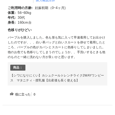
購入確認済み
ご利用時の月齢:
妊娠初期（0~4ヶ月)
体重:
56~60kg
年代:
30代
身長:
160cm台
色移りがひどい
パープルを購入しました。色も形も気に入って早速着用してお出かけ
したのですが、、、白い革バッグと白いスカートを併せて着用したと
ころ、パープルの色がカバンとスカートに色移りしてしまいました。
他のお色でも色移りしてしまうのでしょうか、、手洗いするときも他
のものと一緒に洗わない方が良いかと思います。
商品：
【シワになりにくい】カシュクールトレンチライク2WAYワンピー
ス マタニティ・授乳服【出産後も長く使える】
役に立った
0