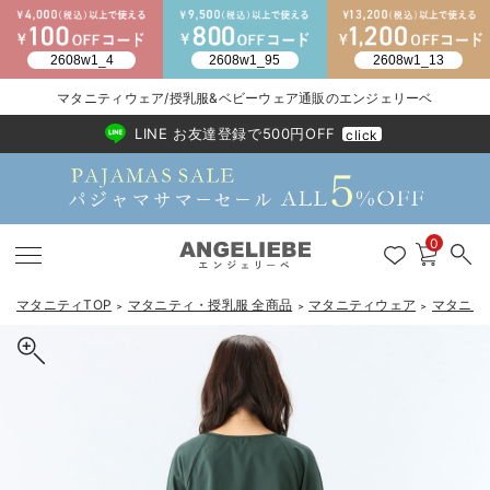
2026/NewArrival
送料495円(一部地域を除く) 7,700円以上で送料無料
マタニティウェア/授乳服&ベビーウェア通販のエンジェリーベ
LINE お友達登録で500円OFF
click
0
マタニティTOP
マタニティ・授乳服 全商品
マタニティウェア
マタニテ
＞
＞
＞
戻る
戻る
戻る
戻る
戻る
戻る
戻る
戻る
戻る
戻る
戻る
戻る
戻る
戻る
戻る
戻る
戻る
戻る
戻る
戻る
戻る
戻る
戻る
戻る
戻る
戻る
戻る
戻る
戻る
戻る
戻る
マタニティウェア全て
マタニティ 下着・インナー全て
授乳服全て
マタニティ フォーマル全て
授乳用品全て
マタニティレッグウェア全て
マタニティ ボディケア全て
アウトレット全て
特集全て
再入荷全て
送料無料アイテム全て
ブラキャミ おまとめ
【37周年祭セール】
気温差別オススメアイ
マタニティウェア お
こだわりの履き心地！
出産準備応援割全て
春のマタニティワンピ
Gift Selection 
冬の冷え対策インナー
入院準備の持ち物チェ
冬のあったか特集全て
マタニティ ワンピース
授乳ワンピース
マタニティ スーツ
妊婦用 抱き枕・授乳クッション
マタニティストッキング・タイツ
妊娠線クリーム
【アウトレット】ワンピース
抗菌防臭加工
再入荷｜インナー
授乳ブラ・マタニティブラ（マタニティインナー・産後用品）
ワンピース
【37周年祭セール】2
【15℃】3月下旬～
動きやすく着回しでき
強撚スムース(コスパ
【おまとめ割】パジャ
カジュアル
ジャケット派
マタニティパジャマ
【オフィスカジュアル
レギンスタイプ
【フォーマル】ワンピ
【ベビー】長袖
ハンカチ
快適ウェア10%OFF
セットアップ・ レイ
〜3,000円（税込）
薄くてあったか
入院してすぐ使うグッ
【冬のあったか特集】