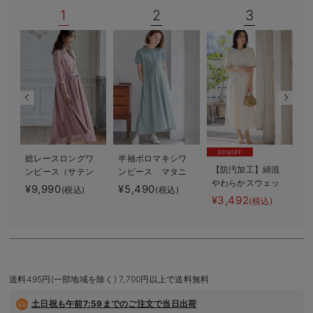
1
2
3
デロンギ
入院準備の持ち物チェック
30%OFF
総レースロングワ
半袖ポロマキシワ
【防汚加工】綿混
ンピース（サテン
ンピース マタニ
やわらかスウェッ
リボンベルト
ティ・授乳服【出
¥9,990
¥5,490
¥
(税込)
(税込)
ト半袖フレアワン
付） マタニテ
産後も長く使え
¥3,492
(税込)
ピース マタニテ
ィ・授乳服【出産
る】
ィ・産後【出産後
後も長く使える】
も長く使える】
送料495円(一部地域を除く) 7,700円以上で送料無料
土日祝も
午前7:59までのご注文で当日出荷