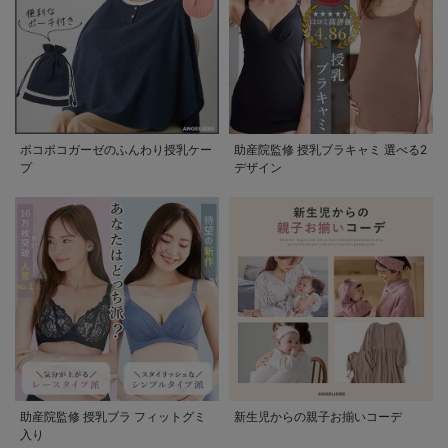
ポコポコガーゼのふんわり授乳ケー
助産院監修 授乳ブラキャミ 選べる2
プ
デザイン
助産院監修 授乳ブラ フィットグミ
新生児からの親子お揃いコーデ
入り