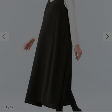
マタニティ パンツ
マタニティ ショーツ
授乳トップス
マタニティ オフィス 通勤服
授乳 ケープ
マタニティレギンス
【アウトレット】トップス・授乳トップス
透け防止
再入荷｜アウター
トップス
【37周年祭セール】4
【〜10℃】3月中旬
涼しくて可愛い「ワン
デニム
きれいめトップス派
マタニティインナー
【オフィスカジュアル
パンツタイプ
【フォーマル】ボトム
【ベビー】半袖
2WAYオール
Aライン ・フレアワ
〜5,000円（税込）
綿混素材
赤ちゃんへ使うもの
【冬のあったか特集】
マタニティ スカート
妊婦帯・腹帯・産前ガードル
マタニティ ドレス（結婚式・お呼ばれ）
【アウトレット】ボトムス
見えてもカワイイ
パンツ
レギンス
きれいめスカート派
ベビー
【フォーマル】トップ
【ベビー】グッズ
コンビ肌着
Iライン ・タイトシ
〜10,000円（税込）
腹巻・ひざ上パンツ
産後に使うグッズ
【冬のあったか特集】
マタニティ トップス
マタニティ 授乳 キャミソール
マタニティ フォーマル パンツ・ボトムス
【アウトレット】パジャマ
コットン素材
スカート
オフィス
きれいめ美脚パンツ派
短肌着
快適ウェア10%OFF
ジャンパースカート/
10,001円（税込）〜
保温&リカバリー
【冬のあったか特集】
マタニティ アウター（コート）・ママコート
産褥ショーツ
【アウトレット】インナー
冷房対策
パジャマ
ツィード派
セット
ワーク・オフィス
女の子におススメのギ
レギンス・タイツ
骨盤・マタニティベルト （妊娠中・産後）
【アウトレット】ベビー
接触冷感素材
インナー
MAX55%OFF ブラッ
王道シンプル派
カジュアル
男の子におススメのギ
カップ付きインナー
産後 ガードル インナー
Tシャツブラ
雑貨
セットアップ派
フォーマル / オケー
定番ギフト
あったか度◎
マタニティ 腹巻き
ブラトップ
ベビー
あったかアイテム｜ベ
もらって嬉しいギフト
裏起毛素材
親子セット
かわいくておもしろい
快適機能ウェア特集 トップス
何枚あっても嬉しいア
快適機能ウェア特集 ボトムス
長く使えるアイテム
快適機能ウェア特集 パジャマ
お部屋映えアイテム
1
/
12