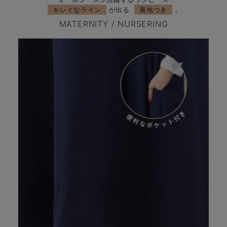
キレイなライン
が出る
裏地つき
。
MATERNITY / NURSERING