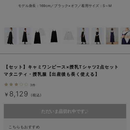
erbaviva（エルバビーバ）
モデル身長：169cm／ブラック×オフ／着用サイズ：S～M
安心の日本製。先輩ママが買ってよかった！本当に必要な出産準備品
ハレの日に着るANGELIEBEのセレモニー
買って正解！高評価レビューアイテム
冬に可愛いニットがお得！
親子コーデ｜ママとベビーにおすすめ！
【セット】キャミワンピース×授乳Tシャツ2点セット
マタニティ・授乳服【出産後も長く使える】
便利な育児家電
3件
Gift Selection 出産祝い
8,129
￥
(税込)
ロンパースはいつからいつまで使う？選ぶポイントも解説！
ただいま品切れ中です。
保育園・入園準備特集
ファルスカ
こちらもおすすめ