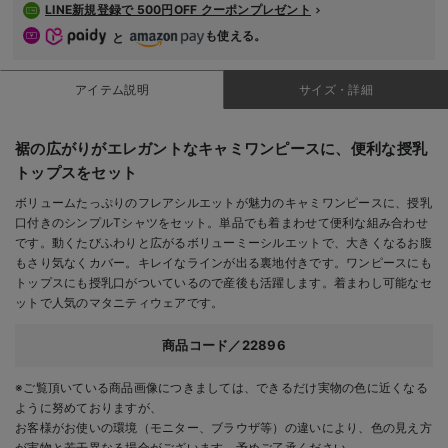
LINE新規登録で 500円OFF クーポンプレゼント
も使える。
と
アイテム説明
サイズ・詳細
裾の広がりがエレガントなキャミワンピースに、便利な授乳
トップスをセット
ボリュームたっぷりのフレアシルエットが魅力のキャミワンピースに、授乳
口付きのシンプルTシャツをセット。単品でも着まわせて便利な組み合わせ
です。動くたびふわりと広がるボリューミーシルエットで、大きくなるお腹
もさり気なくカバー。キレイなラインが出る裏地付きです。ワンピースにも
トップスにも授乳口がついているので産後も活躍します。着まわし可能なセ
ットで人気のマタニティウェアです。
商品コード／22896
※ご覧頂いている商品画像につきましては、できるだけ実物の色に近くなる
ように努めておりますが、
お客様がお使いの環境（モニター、ブラウザ等）の違いにより、色の見え方
が実物と若干異なる場合がございます。予めご了承ください。