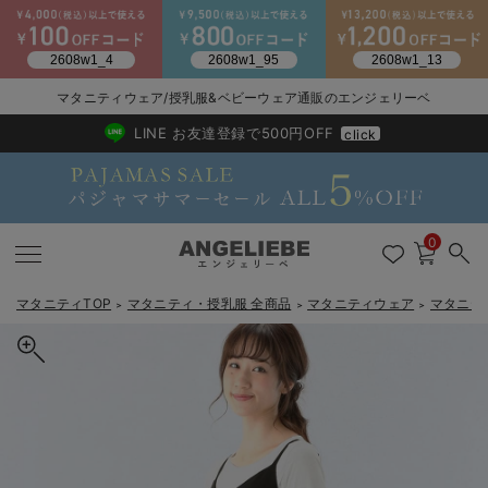
マタニティウェア/授乳服&ベビーウェア通販のエンジェリーベ
2026/NewArrival
送料495円(一部地域を除く) 7,700円以上で送料無料
LINE お友達登録で500円OFF
click
0
マタニティTOP
マタニティ・授乳服 全商品
マタニティウェア
マタニテ
＞
＞
＞
戻る
戻る
戻る
戻る
戻る
戻る
戻る
戻る
戻る
戻る
戻る
戻る
戻る
戻る
戻る
戻る
戻る
戻る
戻る
戻る
戻る
戻る
戻る
戻る
戻る
戻る
戻る
戻る
戻る
戻る
戻る
マタニティウェア全て
マタニティ 下着・インナー全て
授乳服全て
マタニティ フォーマル全て
授乳用品全て
マタニティレッグウェア全て
マタニティ ボディケア全て
アウトレット全て
特集全て
再入荷全て
送料無料アイテム全て
ブラキャミ おまとめ
【37周年祭セール】
気温差別オススメアイ
マタニティウェア お
こだわりの履き心地！
出産準備応援割全て
春のマタニティワンピ
Gift Selection 
冬の冷え対策インナー
入院準備の持ち物チェ
冬のあったか特集全て
マタニティ ワンピース
授乳ワンピース
マタニティ スーツ
妊婦用 抱き枕・授乳クッション
マタニティストッキング・タイツ
妊娠線クリーム
【アウトレット】ワンピース
抗菌防臭加工
再入荷｜インナー
授乳ブラ・マタニティブラ（マタニティインナー・産後用品）
ワンピース
【37周年祭セール】2
【15℃】3月下旬～
動きやすく着回しでき
強撚スムース(コスパ
【おまとめ割】パジャ
カジュアル
ジャケット派
マタニティパジャマ
【オフィスカジュアル
レギンスタイプ
【フォーマル】ワンピ
【ベビー】長袖
ハンカチ
快適ウェア10%OFF
セットアップ・ レイ
〜3,000円（税込）
薄くてあったか
入院してすぐ使うグッ
【冬のあったか特集】