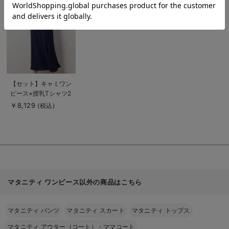
細
を
見
る
商
【セット】キャミワン
品
ピース×授乳Tシャツ2
詳
細
点セット マタニテ
￥8,129
(税込)
を
ィ・授乳服【出産後も
見
る
長く使える】
マタニティ ワンピース以外の商品はこちら
マタニティ パンツ
マタニティ スカート
マタニティ トップス
マタニティ アウター（コート）・ママコート