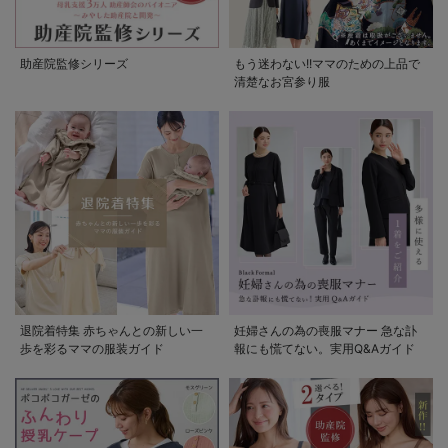
助産院監修シリーズ
もう迷わない!!ママのための上品で
清楚なお宮参り服
退院着特集 赤ちゃんとの新しい一
妊婦さんの為の喪服マナー 急な訃
歩を彩るママの服装ガイド
報にも慌てない。実用Q&Aガイド