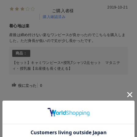
2019-10-21
ご購入者様
購入確認済み
着心地は楽
産後は締め付けない楽なワンピースが良かったのでこちらを購入しま
した。ただ身長が低いので丈が少し長かったです。
商品：
【セット】キャミワンピース×授乳Tシャツ2点セット マタニテ
ィ・授乳服【出産後も長く使える】
役に立った
0
RECENT VIEWS
最近見た商品
お気に入り商品を確認する
お買い物を続ける
カートへ進む
商
品
詳