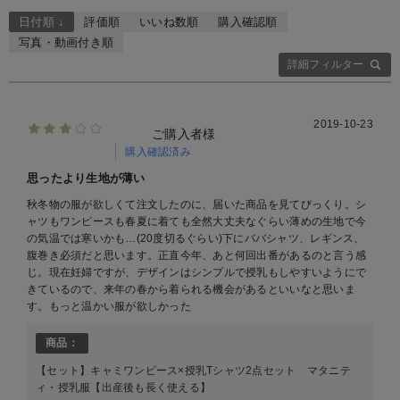
日付順 ↓
評価順
いいね数順
購入確認順
写真・動画付き順
詳細フィルター
2019-10-23
ご購入者様
購入確認済み
思ったより生地が薄い
秋冬物の服が欲しくて注文したのに、届いた商品を見てびっくり。シ
ャツもワンピースも春夏に着ても全然大丈夫なぐらい薄めの生地で今
の気温では寒いかも…(20度切るぐらい)下にババシャツ、レギンス、
腹巻き必須だと思います。正直今年、あと何回出番があるのと言う感
じ。現在妊婦ですが、デザインはシンプルで授乳もしやすいようにで
きているので、来年の春から着られる機会があるといいなと思いま
す。もっと温かい服が欲しかった
商品：
【セット】キャミワンピース×授乳Tシャツ2点セット マタニテ
ィ・授乳服【出産後も長く使える】