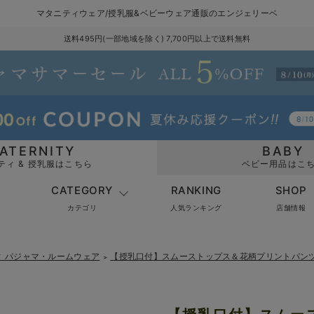
マタニティウェア/授乳服&ベビーウェア通販のエンジェリーベ
送料495円(一部地域を除く) 7,700円以上で送料無料
ATERNITY
BABY
ティ & 授乳服はこちら
ベビー用品はこ
CATEGORY
RANKING
SHOP
カテゴリ
人気ランキング
店舗情報
ィ パジャマ・ルームウェア
【授乳口付】スムーストップス＆花柄プリントパン
＞