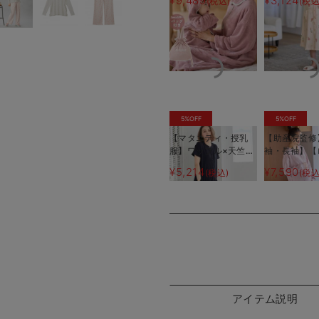
¥9,489
¥3,124
(税込)
(税込
祝い マタニティ・産
リジェ
後
5%OFF
5%OFF
【マタニティ・授乳
【助産院監修
服】ワッフル×天竺
袖・長袖】【
2WAY半袖パジャマ
丈】ハイスト
¥5,214
¥7,590
(税込)
(税込
ブ前開きパジ
タニティ・授
マ【出産後も
る】
アイテム説明