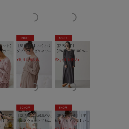
5%OFF
5%OFF
セット】
【綿100％】ぷくぷく
【防汚加工】
ルガーゼ
ダブルガーゼＶネック
【2WAY】綿100％前
3WAYワ
ワンピ＆産前産後使え
開き長袖ネグリジェ
¥6,640
¥3,790
込)
(税込)
(税込)
前産後使
るレギンスパジャマ
マタニティ・授乳パジ
ン
パジャマ
マタニティ・授乳パジ
ャマ【産後も長く着れ
ル 出産
ャマ【親子コーデ可】
る】
 マタニ
30%OFF
5%OFF
ムッティア
【防汚加工】綿混やわ
【助産院監修】【半
付】アイ
らかスウェット半袖テ
袖】【ミドル丈】ハイ
半袖ネグ
ィアードネグリジェ
ストレッチリブ前開き