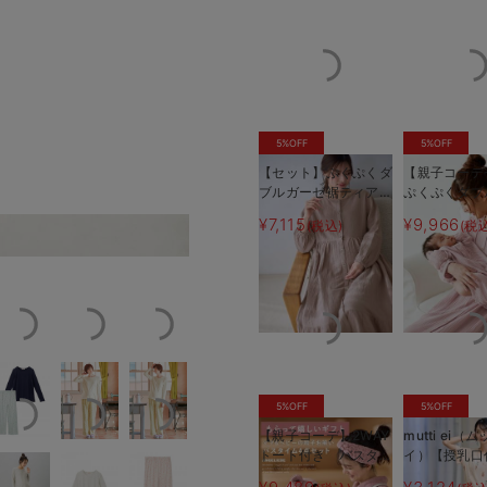
5%OFF
5%OFF
【セット】ぷくぷくダ
【親子コーデ
ブルガーゼ裾ティアー
ぷくぷくダブ
ド3WAYワンピース＆
裾ティアード
¥7,115
¥9,966
(税込)
(税
産後も使えるレギンス
ンピース＆産
グリー
パジャマ マタニテ
えるレギンス
ィ・授乳パジャマ
&2wayオー
準備 ギフト
ティ・産後
5%OFF
5%OFF
【親子コーデ】2WAY
mutti ei（
トート付き バスタイ
イ）【授乳口
ム 4点セット 出産
スクリーム柄