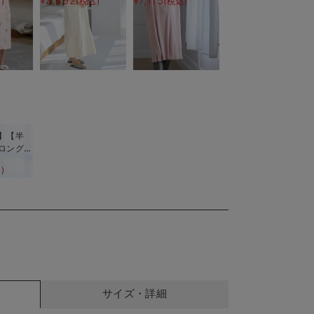
¥3,492
¥7,115
)
(税込)
(税込)
マタニティ・産後【出
パジャマ マタニテ
産後も長く使える】
ィ・授乳パジャマ【出
産後も長く使える】
】【半
ロング
レッチリ
)
ャマ マ
乳パジャ
長く使え
サイズ・詳細