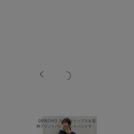
商
【授乳口付】スムーストップス＆花
商
柄プリントパンツセットパジャマ
品
品