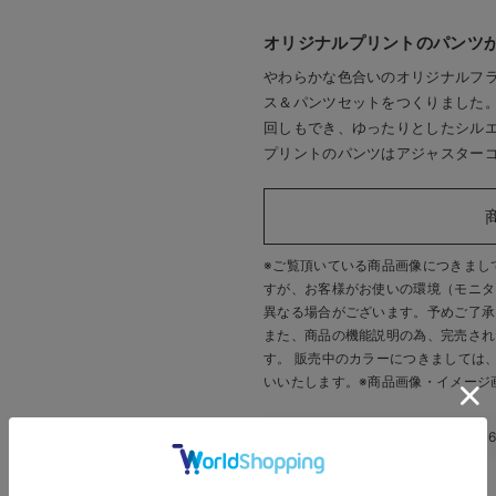
オリジナルプリントのパンツ
やわらかな色合いのオリジナルフ
ス＆パンツセットをつくりました
回しもでき、ゆったりとしたシル
プリントのパンツはアジャスター
※ご覧頂いている商品画像につきまし
すが、
お客様がお使いの環境（モニタ
異なる場合がございます。予めご了承
また、商品の機能説明の為、完売され
す。 販売中のカラーにつきましては
いいたします。
※商品画像・イメージ
このアイテムのお気に入り登録数