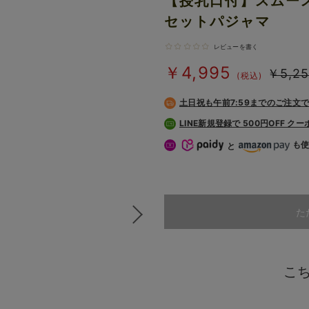
【授乳口付】スムー
セットパジャマ
レビューを書く
￥4,995
￥5,25
(税込)
土日祝も
午前7:59までのご注文
LINE新規登録で 500円OFF ク
も
と
た
こ