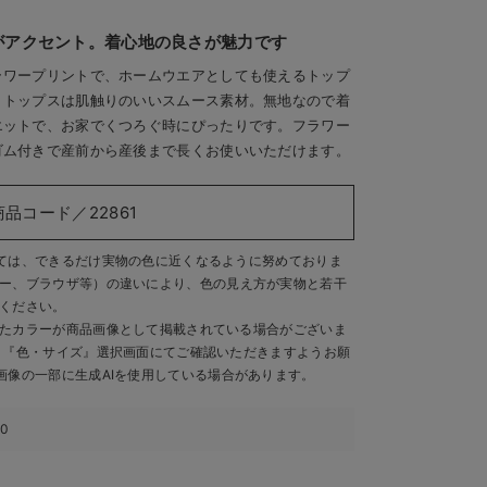
がアクセント。着心地の良さが魅力です
ラワープリントで、ホームウエアとしても使えるトップ
。トップスは肌触りのいいスムース素材。無地なので着
エットで、お家でくつろぐ時にぴったりです。フラワー
ゴム付きで産前から産後まで長くお使いいただけます。
商品コード／22861
ては、できるだけ実物の色に近くなるように努めておりま
ー、ブラウザ等）の違いにより、色の見え方が実物と若干
ください。
たカラーが商品画像として掲載されている場合がございま
、『色・サイズ』選択画面にてご確認いただきますようお願
画像の一部に生成AIを使用している場合があります。
60