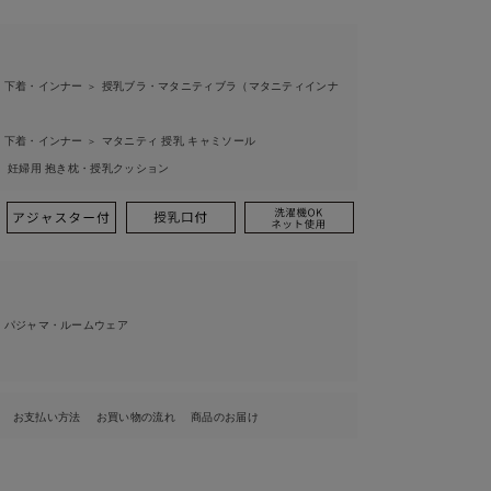
 下着・インナー
授乳ブラ・マタニティブラ（マタニティインナ
＞
 下着・インナー
マタニティ 授乳 キャミソール
＞
妊婦用 抱き枕・授乳クッション
＞
 パジャマ・ルームウェア
お支払い方法
お買い物の流れ
商品のお届け