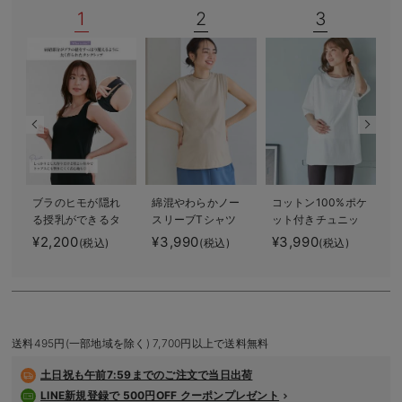
1
2
3
デロンギ
入院準備の持ち物チェック
ブラのヒモが隠れ
綿混やわらかノー
コットン100%ポケ
る授乳ができるタ
スリーブTシャツ
ット付きチュニッ
ンクトップ 抗菌
マタニティ・産後
クトップス マタ
¥2,200
¥3,990
¥3,990
(税込)
(税込)
(税込)
防臭 綿混モダー
授乳服【出産後も
ニティ・授乳服
ル
長く使える】
【出産後も長く使
える】
送料495円(一部地域を除く) 7,700円以上で送料無料
土日祝も
午前7:59までのご注文で当日出荷
LINE新規登録で 500円OFF クーポンプレゼント