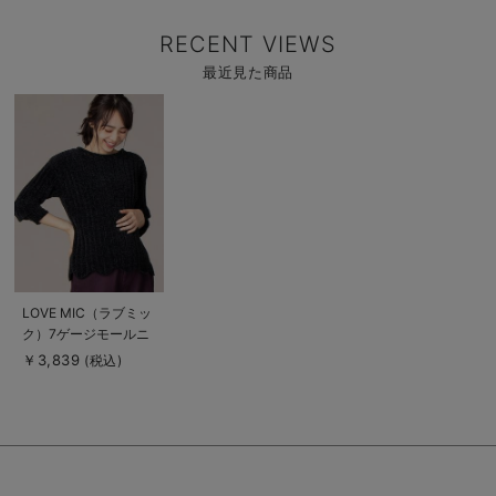
RECENT VIEWS
最近見た商品
商
品
詳
細
を
見
る
商
LOVE MIC（ラブミッ
品
ク）7ゲージモールニ
詳
細
ット スカラップトッ
￥3,839
(税込)
を
プス【出産後も長く使
見
る
える】