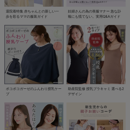
退院着特集 赤ちゃんとの新しい一
妊婦さんの為の喪服マナー 急な訃
歩を彩るママの服装ガイド
報にも慌てない。実用Q&Aガイド
ポコポコガーゼのふんわり授乳ケー
助産院監修 授乳ブラキャミ 選べる2
プ
デザイン