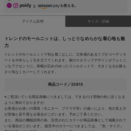
も使える。
と
アイテム説明
サイズ・詳細
トレンドのモールニットは、しっとりなめらかな着心地も魅
力
トレンドのモールニットで旬な着こなしに。立体感のあるリブがコーディネ
ートを今年らしく引き立ててくれます。裾のスカラップデザインがフェミニ
ンなアクセントに。身幅が広めのゆったりシルエットで、大きくなるお腹も
さり気なくカバーしてくれます。
商品コード／22813
※ご覧頂いている商品画像につきましては、できるだけ実物の色に近くなる
ように努めておりますが、
お客様がお使いの環境（モニター、ブラウザ等）の違いにより、色の見え方
が実物と若干異なる場合がございます。予めご了承ください。
また、商品の機能説明の為、完売されたカラーが商品画像として掲載されて
いる場合がございます。 販売中のカラーにつきましては、『色・サイズ』