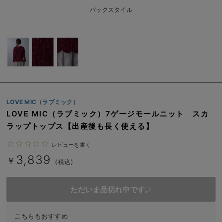
erbaviva（エルバビーバ）
バックスタイル
安心の日本製。先輩ママが買ってよかった！本当に必要な出産準備品
ハレの日に着るANGELIEBEのセレモニー
買って正解！高評価レビューアイテム
冬に可愛いニットがお得！
LOVE MIC（ラブミック）
親子コーデ｜ママとベビーにおすすめ！
LOVE MIC（ラブミック）7ゲージモールニット スカ
ラップトップス【出産後も長く使える】
便利な育児家電
レビューを書く
Gift Selection 出産祝い
3,839
￥
(税込)
ロンパースはいつからいつまで使う？選ぶポイントも解説！
ただいま品切れ中です。
保育園・入園準備特集
ファルスカ
こちらもおすすめ