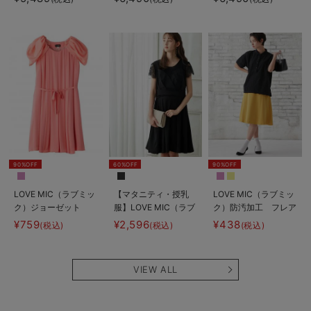
ス マタニティ・授乳
ワンピース マタニテ
ートネックフレアワン
服【出産後も長く使え
ィ・授乳服【出産後も
ピース
る】
長く使える】
90%OFF
60%OFF
90%OFF
LOVE MIC（ラブミッ
【マタニティ・授乳
LOVE MIC（ラブミッ
ク）ジョーゼット
服】LOVE MIC（ラブ
ク）防汚加工 フレア
2WAYタックワンピー
ミック）レースビスチ
スカート
¥759
¥2,596
¥438
(税込)
(税込)
(税込)
ス マタニティ・授乳
ェワンピース【出産後
服
も長く使える】
VIEW ALL