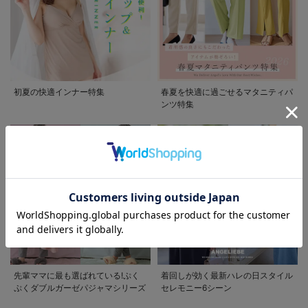
初夏の快適インナー特集
春夏を快適に過ごせるマタニティパ
ンツ特集
お気に入り商品を確認する
お買い物を続ける
カートへ進む
先輩ママに最も選ばれている!ぷく
着回しが効く最新ハレの日スタイル
ぷくダブルガーゼパジャマシリーズ
セレモニー6シーン