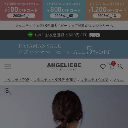
2026/NewArrival
送料495円(一部地域を除く) 7,700円以上で送料無料
マタニティウェア/授乳服&ベビーウェア通販のエンジェリーベ
LINE お友達登録で500円OFF
click
0
マタニティTOP
マタニティ・授乳服 全商品
マタニティウェア
マタニテ
＞
＞
＞
戻る
戻る
戻る
戻る
戻る
戻る
戻る
戻る
戻る
戻る
戻る
戻る
戻る
戻る
戻る
戻る
戻る
戻る
戻る
戻る
戻る
戻る
戻る
戻る
戻る
戻る
戻る
戻る
戻る
戻る
戻る
マタニティウェア全て
マタニティ 下着・インナー全て
授乳服全て
マタニティ フォーマル全て
授乳用品全て
マタニティレッグウェア全て
マタニティ ボディケア全て
アウトレット全て
特集全て
再入荷全て
送料無料アイテム全て
ブラキャミ おまとめ
【37周年祭セール】
気温差別オススメアイ
マタニティウェア お
こだわりの履き心地！
出産準備応援割全て
春のマタニティワンピ
Gift Selection 
冬の冷え対策インナー
入院準備の持ち物チェ
冬のあったか特集全て
マタニティ ワンピース
授乳ワンピース
マタニティ スーツ
妊婦用 抱き枕・授乳クッション
マタニティストッキング・タイツ
妊娠線クリーム
【アウトレット】ワンピース
抗菌防臭加工
再入荷｜インナー
授乳ブラ・マタニティブラ（マタニティインナー・産後用品）
ワンピース
【37周年祭セール】2
【15℃】3月下旬～
動きやすく着回しでき
強撚スムース(コスパ
【おまとめ割】パジャ
カジュアル
ジャケット派
マタニティパジャマ
【オフィスカジュアル
レギンスタイプ
【フォーマル】ワンピ
【ベビー】長袖
ハンカチ
快適ウェア10%OFF
セットアップ・ レイ
〜3,000円（税込）
薄くてあったか
入院してすぐ使うグッ
【冬のあったか特集】