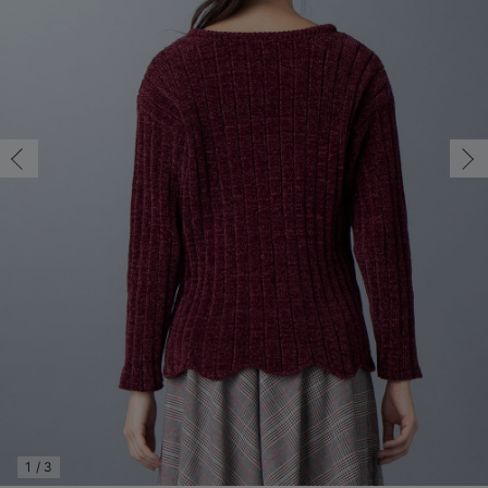
マタニティ パンツ
マタニティ ショーツ
授乳トップス
マタニティ オフィス 通勤服
授乳 ケープ
マタニティレギンス
【アウトレット】トップス・授乳トップス
透け防止
再入荷｜アウター
トップス
【37周年祭セール】4
【〜10℃】3月中旬
涼しくて可愛い「ワン
デニム
きれいめトップス派
マタニティインナー
【オフィスカジュアル
パンツタイプ
【フォーマル】ボトム
【ベビー】半袖
2WAYオール
Aライン ・フレアワ
〜5,000円（税込）
綿混素材
赤ちゃんへ使うもの
【冬のあったか特集】
マタニティ スカート
妊婦帯・腹帯・産前ガードル
マタニティ ドレス（結婚式・お呼ばれ）
【アウトレット】ボトムス
見えてもカワイイ
パンツ
レギンス
きれいめスカート派
ベビー
【フォーマル】トップ
【ベビー】グッズ
コンビ肌着
Iライン ・タイトシ
〜10,000円（税込）
腹巻・ひざ上パンツ
産後に使うグッズ
【冬のあったか特集】
マタニティ トップス
マタニティ 授乳 キャミソール
マタニティ フォーマル パンツ・ボトムス
【アウトレット】パジャマ
コットン素材
スカート
オフィス
きれいめ美脚パンツ派
短肌着
快適ウェア10%OFF
ジャンパースカート/
10,001円（税込）〜
保温&リカバリー
【冬のあったか特集】
マタニティ アウター（コート）・ママコート
産褥ショーツ
【アウトレット】インナー
冷房対策
パジャマ
ツィード派
セット
ワーク・オフィス
女の子におススメのギ
レギンス・タイツ
骨盤・マタニティベルト （妊娠中・産後）
【アウトレット】ベビー
接触冷感素材
インナー
MAX55%OFF ブラッ
王道シンプル派
カジュアル
男の子におススメのギ
カップ付きインナー
産後 ガードル インナー
Tシャツブラ
雑貨
セットアップ派
フォーマル / オケー
定番ギフト
あったか度◎
マタニティ 腹巻き
ブラトップ
ベビー
あったかアイテム｜ベ
もらって嬉しいギフト
裏起毛素材
親子セット
かわいくておもしろい
快適機能ウェア特集 トップス
何枚あっても嬉しいア
快適機能ウェア特集 ボトムス
長く使えるアイテム
快適機能ウェア特集 パジャマ
お部屋映えアイテム
1
/
3