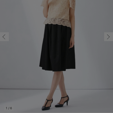
マタニティ パンツ
マタニティ ショーツ
授乳トップス
マタニティ オフィス 通勤服
授乳 ケープ
マタニティレギンス
【アウトレット】トップス・授乳トップス
透け防止
再入荷｜アウター
トップス
【37周年祭セール】4
【〜10℃】3月中旬
涼しくて可愛い「ワン
デニム
きれいめトップス派
マタニティインナー
【オフィスカジュアル
パンツタイプ
【フォーマル】ボトム
【ベビー】半袖
2WAYオール
Aライン ・フレアワ
〜5,000円（税込）
綿混素材
赤ちゃんへ使うもの
【冬のあったか特集】
マタニティ スカート
妊婦帯・腹帯・産前ガードル
マタニティ ドレス（結婚式・お呼ばれ）
【アウトレット】ボトムス
見えてもカワイイ
パンツ
レギンス
きれいめスカート派
ベビー
【フォーマル】トップ
【ベビー】グッズ
コンビ肌着
Iライン ・タイトシ
〜10,000円（税込）
腹巻・ひざ上パンツ
産後に使うグッズ
【冬のあったか特集】
マタニティ トップス
マタニティ 授乳 キャミソール
マタニティ フォーマル パンツ・ボトムス
【アウトレット】パジャマ
コットン素材
スカート
オフィス
きれいめ美脚パンツ派
短肌着
快適ウェア10%OFF
ジャンパースカート/
10,001円（税込）〜
保温&リカバリー
【冬のあったか特集】
マタニティ アウター（コート）・ママコート
産褥ショーツ
【アウトレット】インナー
冷房対策
パジャマ
ツィード派
セット
ワーク・オフィス
女の子におススメのギ
レギンス・タイツ
骨盤・マタニティベルト （妊娠中・産後）
【アウトレット】ベビー
接触冷感素材
インナー
MAX55%OFF ブラッ
王道シンプル派
カジュアル
男の子におススメのギ
カップ付きインナー
産後 ガードル インナー
Tシャツブラ
雑貨
セットアップ派
フォーマル / オケー
定番ギフト
あったか度◎
マタニティ 腹巻き
ブラトップ
ベビー
あったかアイテム｜ベ
もらって嬉しいギフト
裏起毛素材
親子セット
かわいくておもしろい
快適機能ウェア特集 トップス
何枚あっても嬉しいア
快適機能ウェア特集 ボトムス
長く使えるアイテム
快適機能ウェア特集 パジャマ
お部屋映えアイテム
1
/
6