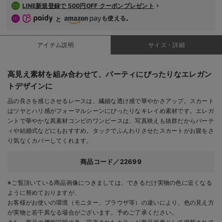
LINE新規登録で 500円OFF クーポンプレゼント
も使える。
と
アイテム説明
サイズ・詳細
高見え素材を組み合わせて、パーティにぴったりなエレガン
トデザインに
品の良さを感じさせるレースは、繊細な透け感で華やかさアップ。スカート
はツヤとハリ感がフォーマルシーンにぴったりなキレイめ素材です。エレガ
ントで華やかな異素材コンビのワンピースは、写真映えも抜群だからパーテ
ィや結婚式などにもおすすめ。タックでふんわりさせたスカートがお腹をさ
り気なくカバーしてくれます。
商品コード／22699
※ご覧頂いている商品画像につきましては、できるだけ実物の色に近くなる
ように努めておりますが、
お客様がお使いの環境（モニター、ブラウザ等）の違いにより、色の見え方
が実物と若干異なる場合がございます。予めご了承ください。