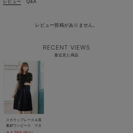
レビュー
Q&A
レビュー投稿がありません。
RECENT VIEWS
最近見た商品
商
品
詳
細
を
見
る
商
スカラップレース＆異
品
素材ワンピース マタ
詳
細
ニティ・授乳服【出産
￥4,389
(税込)