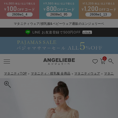
2026/NewArrival
送料495円(一部地域を除く) 7,700円以上で送料無料
マタニティウェア/授乳服&ベビーウェア通販のエンジェリーベ
LINE お友達登録で500円OFF
click
0
マタニティTOP
マタニティ・授乳服 全商品
マタニティウェア
マタニテ
＞
＞
＞
戻る
戻る
戻る
戻る
戻る
戻る
戻る
戻る
戻る
戻る
戻る
戻る
戻る
戻る
戻る
戻る
戻る
戻る
戻る
戻る
戻る
戻る
戻る
戻る
戻る
戻る
戻る
戻る
戻る
戻る
戻る
マタニティウェア全て
マタニティ 下着・インナー全て
授乳服全て
マタニティ フォーマル全て
授乳用品全て
マタニティレッグウェア全て
マタニティ ボディケア全て
アウトレット全て
特集全て
再入荷全て
送料無料アイテム全て
ブラキャミ おまとめ
【37周年祭セール】
気温差別オススメアイ
マタニティウェア お
こだわりの履き心地！
出産準備応援割全て
春のマタニティワンピ
Gift Selection 
冬の冷え対策インナー
入院準備の持ち物チェ
冬のあったか特集全て
マタニティ ワンピース
授乳ワンピース
マタニティ スーツ
妊婦用 抱き枕・授乳クッション
マタニティストッキング・タイツ
妊娠線クリーム
【アウトレット】ワンピース
抗菌防臭加工
再入荷｜インナー
授乳ブラ・マタニティブラ（マタニティインナー・産後用品）
ワンピース
【37周年祭セール】2
【15℃】3月下旬～
動きやすく着回しでき
強撚スムース(コスパ
【おまとめ割】パジャ
カジュアル
ジャケット派
マタニティパジャマ
【オフィスカジュアル
レギンスタイプ
【フォーマル】ワンピ
【ベビー】長袖
ハンカチ
快適ウェア10%OFF
セットアップ・ レイ
〜3,000円（税込）
薄くてあったか
入院してすぐ使うグッ
【冬のあったか特集】