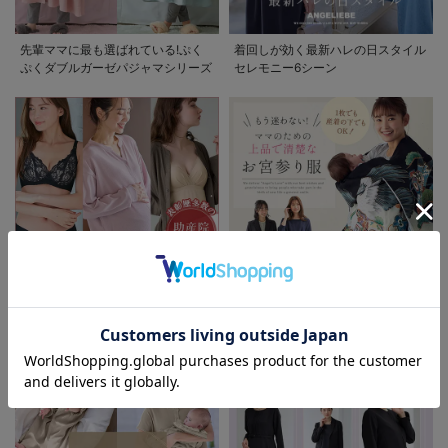
先輩ママに最も選ばれている!ぷく
着回しが効く最新ハレの日スタイル
ぷくダブルガーゼパジャマシリーズ
セレモニー6シーン
お気に入り商品を確認する
助産院監修シリーズ
もう迷わない!!ママのための上品で
お買い物を続ける
カートへ進む
清楚なお宮参り服