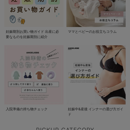
妊娠期別お買い物ガイド 出産に必
ママとベビーのお役立ちコラム
要なものを妊娠期別に紹介
入院準備の持ち物チェック
妊娠中&産後 インナーの選び方ガイ
ド
PICKUP CATEGORY