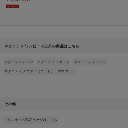
を
後も長く使える】
見
50%OFF
る
マタニティ ワンピース以外の商品はこちら
マタニティ パンツ
マタニティ スカート
マタニティ トップス
マタニティ アウター（コート）・ママコート
その他
マタニティのTOPページはこちら