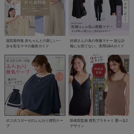
退院着特集 赤ちゃんとの新しい一
妊婦さんの為の喪服マナー 急な訃
歩を彩るママの服装ガイド
報にも慌てない。実用Q&Aガイド
ポコポコガーゼのふんわり授乳ケー
助産院監修 授乳ブラキャミ 選べる2
プ
デザイン