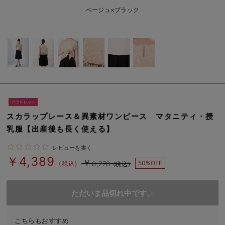
erbaviva（エルバビーバ）
ベージュ×ブラック
安心の日本製。先輩ママが買ってよかった！本当に必要な出産準備品
ハレの日に着るANGELIEBEのセレモニー
買って正解！高評価レビューアイテム
冬に可愛いニットがお得！
親子コーデ｜ママとベビーにおすすめ！
スカラップレース＆異素材ワンピース マタニティ・授
乳服【出産後も長く使える】
便利な育児家電
レビューを書く
Gift Selection 出産祝い
￥4,389
￥
50%OFF
(税込)
8,778
(税込)
ロンパースはいつからいつまで使う？選ぶポイントも解説！
ただいま品切れ中です。
保育園・入園準備特集
ファルスカ
こちらもおすすめ