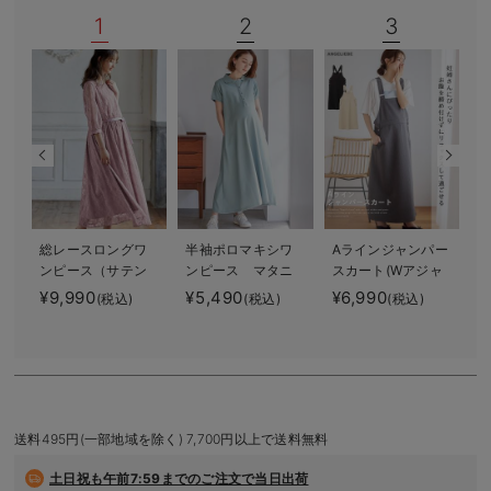
デロンギ
1
2
3
入院準備の持ち物チェック
総レースロングワ
半袖ポロマキシワ
Aラインジャンパー
ンピース（サテン
ンピース マタニ
スカート(Wアジャ
リボンベルト
ティ・授乳服【出
スター付) マタニ
¥9,990
¥5,490
¥6,990
(税込)
(税込)
(税込)
付） マタニテ
産後も長く使え
ティ・授乳服【出
¥
ィ・授乳服【出産
る】
産後も長く着られ
後も長く使える】
る】
送料495円(一部地域を除く) 7,700円以上で送料無料
土日祝も
午前7:59までのご注文で当日出荷