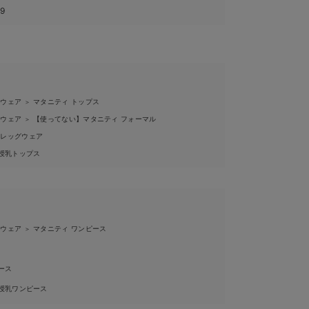
29
ィウェア
マタニティ トップス
＞
ィウェア
【使ってない】マタニティ フォーマル
＞
ィレッグウェア
授乳トップス
ィウェア
マタニティ ワンピース
＞
ース
授乳ワンピース