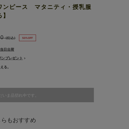
ワンピース マタニティ・授乳服
る】
60
(税込)
50%OFF
で当日出荷
ーポンプレゼント
使える。
だいま品切れ中です。
ちらもおすすめ