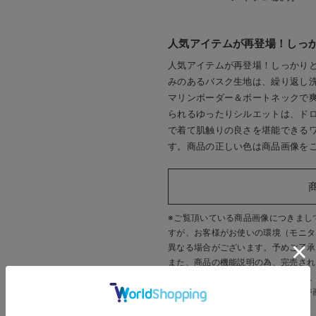
人気アイテムが再登場！しっ
人気アイテムが再登場！しっかり
みのあるバスク生地は、繰り返し
マリンボーダー＆ボートネックで
られるゆったりシルエットは、ドロ
で着て肌触りの良さを堪能できる
す。商品の正しい色は商品画像を
※ご覧頂いている商品画像につきまし
すが、
お客様がお使いの環境（モニタ
異なる場合がございます。予めご了承
また、商品の機能説明の為、完売され
す。 販売中のカラーにつきましては
いいたします。
※商品画像・イメージ