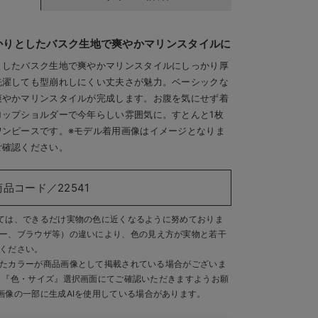
かりとしたバスク生地で爽やかマリンスタイルに
としたバスク生地で爽やかマリンスタイルにしっかり厚
洗濯しても型崩れしにくい丈夫さが魅力。ベーシックな
爽やかマリンスタイルが完成します。お腹を気にせず着
ップショルダーで今年らしい雰囲気に。すとんと1枚
ワンピースです。※モデル着用画像はイメージとなりま
ご確認ください。
商品コード／22541
ては、できるだけ実物の色に近くなるように努めておりま
ー、ブラウザ等）の違いにより、色の見え方が実物と若干
ください。
たカラーが商品画像として掲載されている場合がございま
、『色・サイズ』選択画面にてご確認いただきますようお願
画像の一部に生成AIを使用している場合があります。