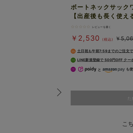
ボートネックサック
【出産後も長く使え
レビューを書く
￥2,530
￥5,0
(税込)
土日祝も
午前7:59までのご注文
LINE新規登録で 500円OFF ク
も
と
た
こ