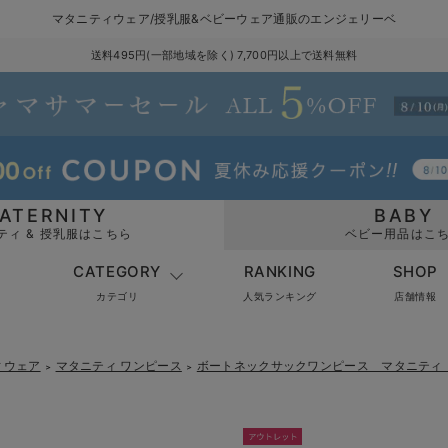
マタニティウェア/授乳服&ベビーウェア通販のエンジェリーベ
送料495円(一部地域を除く) 7,700円以上で送料無料
ATERNITY
BABY
ティ & 授乳服はこちら
ベビー用品はこ
CATEGORY
RANKING
SHOP
カテゴリ
人気ランキング
店舗情報
ィウェア
マタニティ ワンピース
ボートネックサックワンピース マタニティ
＞
＞