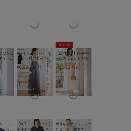
30%OFF
シワンピ
Aラインジャンパース
【防汚加工】綿混やわ
ティ・授
カート(Wアジャスタ
らかスウェット半袖フ
も長く使
ー付) マタニティ・
レアワンピース マタ
¥6,990
¥3,492
込)
(税込)
(税込)
授乳服【出産後も長く
ニティ・産後【出産後
着られる】
も長く使える】
ッドワン
【親子コーデセット】
半袖ギャザーシャツワ
ニティ・
半袖ポロワンピース
ンピース マタニテ