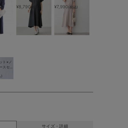
後も長く
（ひざ下丈）＆襟付き
ィ・産後授乳服【出産
¥8,790
¥7,990
込)
(税込)
(税込)
ポロロンパース 出産
後も長く使える】
準備 ギフト マタニ
ティ・授乳服
ット×ノ
ースセッ
ィ・産後
)
着れる】
me（ロー
サイズ・詳細