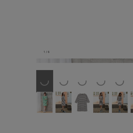
1
/
6