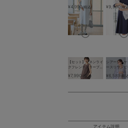
リーブワンピース マ
授乳服【出産
¥4,990
¥9,990
(税込)
(税
タニティ・産後授乳服
使える】
【出産後も長く使え
る】
【セット】リネンライ
シアージャケ
クフレンチスリーブト
ースリワンピ
ップス＆セミフレアス
ト マタニテ
¥7,990
¥6,589
(税込)
(税込
カートセットアップ
【産後も長く
マタニティ・授乳服
Rosemada
【出産後も長く着られ
ズマダム）
る】
アイテム説明