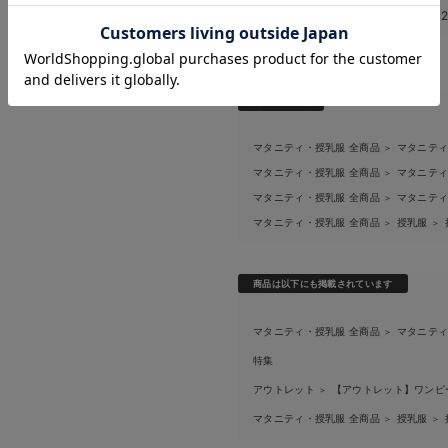
お気に入り商品を確認する
このアイテムのお気に入り登録数
お買い物を続ける
カートへ進む
関連カテゴリ
マタニティ・授乳服 全商品
マタニテ
＞
マタニティ・授乳服 全商品
マタニテ
＞
マタニティ・授乳服 全商品
マタニテ
＞
マタニティ・授乳服 全商品
授乳服
＞
＞
商品は以下にも掲載されています
マタニティ・授乳服 全商品
マタニテ
＞
特集
アウトレット
【アウトレット】ワンピ
＞
マタニティ・授乳服 全商品
授乳服
＞
＞