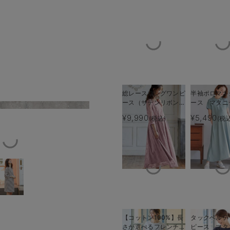
総レースロングワンピ
半袖ポロマキ
ース（サテンリボンベ
ース マタニ
ルト付） マタニテ
乳服【出産後
¥9,990
¥5,490
(税込)
(税
ィ・授乳服【出産後も
える】
長く使える】
【コットン100%】長
タックベルテ
さが選べるフレンチス
ピース マタ