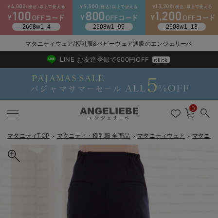
2026/NewArrival
送料495円(一部地域を除く) 7,700円以上で送料無料
マタニティウェア/授乳服&ベビーウェア通販のエンジェリーベ
LINE お友達登録で500円OFF
click
0
マタニティTOP
マタニティ・授乳服 全商品
マタニティウェア
マタニテ
＞
＞
＞
戻る
戻る
戻る
戻る
戻る
戻る
戻る
戻る
戻る
戻る
戻る
戻る
戻る
戻る
戻る
戻る
戻る
戻る
戻る
戻る
戻る
戻る
戻る
戻る
戻る
戻る
戻る
戻る
戻る
戻る
戻る
マタニティウェア全て
マタニティ 下着・インナー全て
授乳服全て
マタニティ フォーマル全て
授乳用品全て
マタニティレッグウェア全て
マタニティ ボディケア全て
アウトレット全て
特集全て
再入荷全て
送料無料アイテム全て
ブラキャミ おまとめ
【37周年祭セール】
気温差別オススメアイ
マタニティウェア お
こだわりの履き心地！
出産準備応援割全て
春のマタニティワンピ
Gift Selection 
冬の冷え対策インナー
入院準備の持ち物チェ
冬のあったか特集全て
マタニティ ワンピース
授乳ワンピース
マタニティ スーツ
妊婦用 抱き枕・授乳クッション
マタニティストッキング・タイツ
妊娠線クリーム
【アウトレット】ワンピース
抗菌防臭加工
再入荷｜インナー
授乳ブラ・マタニティブラ（マタニティインナー・産後用品）
ワンピース
【37周年祭セール】2
【15℃】3月下旬～
動きやすく着回しでき
強撚スムース(コスパ
【おまとめ割】パジャ
カジュアル
ジャケット派
マタニティパジャマ
【オフィスカジュアル
レギンスタイプ
【フォーマル】ワンピ
【ベビー】長袖
ハンカチ
快適ウェア10%OFF
セットアップ・ レイ
〜3,000円（税込）
薄くてあったか
入院してすぐ使うグッ
【冬のあったか特集】