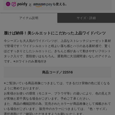
も使える。
と
アイテム説明
サイズ・詳細
履けば納得！美シルエットにこだわった上品ワイドパンツ
今シーズンも大人気のワイドパンツが、上品なストレッチジョーゼット素材
で登場です！ワイドシルエットと程よい落ち感とハリのある素材感で、驚く
ほどすっきりとしたシルエットに。きちんと感があって動きやすいフロント
タック入りで、普段使いはもちろん、通勤用に大活躍間違いなしのアイテム
です。※ホワイトのみ裏地付き
商品コード／22516
※ご覧頂いている商品画像につきましては、できるだけ実物の色に近くなる
ように努めておりますが、
お客様がお使いの環境（モニター、ブラウザ等）の違いにより、色の見え方
が実物と若干異なる場合がございます。予めご了承ください。
また、商品の機能説明の為、完売されたカラーが商品画像として掲載されて
いる場合がございます。 販売中のカラーにつきましては、『色・サイズ』
選択画面にてご確認いただきますようお願いいたします。