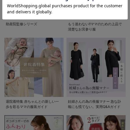
ストレッチジョー
ストレッチジョー
ゼットトップス
ゼットテーラード
助産院監修シリーズ
もう迷わない!!ママのための上品で
マタニティ・授乳
ジャケット【産前
清楚なお宮参り服
¥5,990
¥9,990
(税込)
(税込)
服
産後対応】
退院着特集 赤ちゃんとの新しい一
妊婦さんの為の喪服マナー 急な訃
歩を彩るママの服装ガイド
報にも慌てない。実用Q&Aガイド