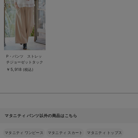
品
詳
細
を
見
る
商
P・パンツ ストレッ
品
チジョーゼットタック
詳
細
ワイド
￥5,918
(税込)
を
見
る
マタニティ パンツ以外の商品はこちら
マタニティ ワンピース
マタニティ スカート
マタニティ トップス