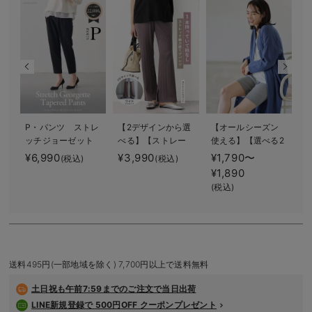
デロンギ
入院準備の持ち物チェック
P・パンツ ストレ
【2デザインから選
【オールシーズン
f
ッチジョーゼット
べる】【ストレー
使える】【選べる2
テーパード
ト・ワイド】らく
丈】締め付けない
¥6,990
¥3,990
¥1,790〜
¥
(税込)
(税込)
ちん綿混ストレッ
綿混リブストレー
¥1,890
チリブパンツ マ
トレギンス【産後
(税込)
タニティ・産後
まで長く使える】
【出産後も長く使
える】
送料495円(一部地域を除く) 7,700円以上で送料無料
土日祝も
午前7:59までのご注文で当日出荷
LINE新規登録で 500円OFF クーポンプレゼント