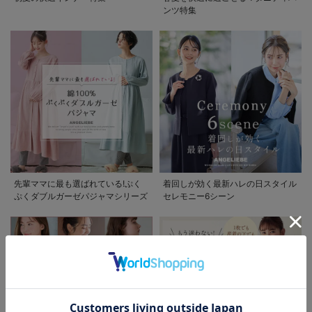
ンツ特集
お買い物を続ける
カートへ進む
先輩ママに最も選ばれている!ぷく
着回しが効く最新ハレの日スタイル
ぷくダブルガーゼパジャマシリーズ
セレモニー6シーン
RELATED ITEMS
関連商品
2
2
お気に入り商品を確認する