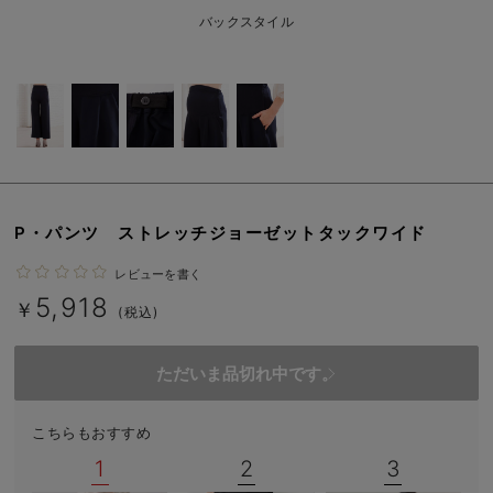
erbaviva（エルバビーバ）
バックスタイル
安心の日本製。先輩ママが買ってよかった！本当に必要な出産準備品
ハレの日に着るANGELIEBEのセレモニー
買って正解！高評価レビューアイテム
冬に可愛いニットがお得！
P・パンツ ストレッチジョーゼットタックワイド
親子コーデ｜ママとベビーにおすすめ！
レビューを書く
便利な育児家電
5,918
￥
(税込)
Gift Selection 出産祝い
ただいま品切れ中です。
ロンパースはいつからいつまで使う？選ぶポイントも解説！
保育園・入園準備特集
こちらもおすすめ
1
2
3
ファルスカ