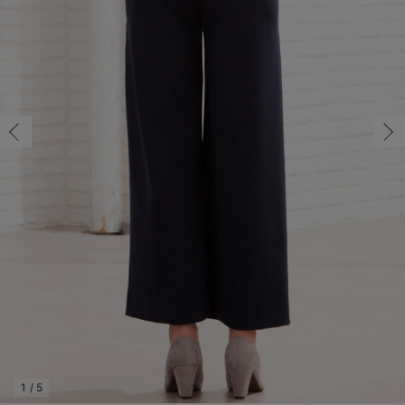
マタニティ パンツ
マタニティ ショーツ
授乳トップス
マタニティ オフィス 通勤服
授乳 ケープ
マタニティレギンス
【アウトレット】トップス・授乳トップス
透け防止
再入荷｜アウター
トップス
【37周年祭セール】4
【〜10℃】3月中旬
涼しくて可愛い「ワン
デニム
きれいめトップス派
マタニティインナー
【オフィスカジュアル
パンツタイプ
【フォーマル】ボトム
【ベビー】半袖
2WAYオール
Aライン ・フレアワ
〜5,000円（税込）
綿混素材
赤ちゃんへ使うもの
【冬のあったか特集】
マタニティ スカート
妊婦帯・腹帯・産前ガードル
マタニティ ドレス（結婚式・お呼ばれ）
【アウトレット】ボトムス
見えてもカワイイ
パンツ
レギンス
きれいめスカート派
ベビー
【フォーマル】トップ
【ベビー】グッズ
コンビ肌着
Iライン ・タイトシ
〜10,000円（税込）
腹巻・ひざ上パンツ
産後に使うグッズ
【冬のあったか特集】
マタニティ トップス
マタニティ 授乳 キャミソール
マタニティ フォーマル パンツ・ボトムス
【アウトレット】パジャマ
コットン素材
スカート
オフィス
きれいめ美脚パンツ派
短肌着
快適ウェア10%OFF
ジャンパースカート/
10,001円（税込）〜
保温&リカバリー
【冬のあったか特集】
マタニティ アウター（コート）・ママコート
産褥ショーツ
【アウトレット】インナー
冷房対策
パジャマ
ツィード派
セット
ワーク・オフィス
女の子におススメのギ
レギンス・タイツ
骨盤・マタニティベルト （妊娠中・産後）
【アウトレット】ベビー
接触冷感素材
インナー
MAX55%OFF ブラッ
王道シンプル派
カジュアル
男の子におススメのギ
カップ付きインナー
産後 ガードル インナー
Tシャツブラ
雑貨
セットアップ派
フォーマル / オケー
定番ギフト
あったか度◎
マタニティ 腹巻き
ブラトップ
ベビー
あったかアイテム｜ベ
もらって嬉しいギフト
裏起毛素材
親子セット
かわいくておもしろい
快適機能ウェア特集 トップス
何枚あっても嬉しいア
快適機能ウェア特集 ボトムス
長く使えるアイテム
快適機能ウェア特集 パジャマ
お部屋映えアイテム
1
/
5