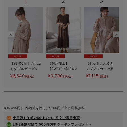
1
2
3
デロンギ
入院準備の持ち物チェック
5%OFF
5%OFF
5%OFF
【綿100％】ぷくぷ
【防汚加工】
【セット】ぷくぷ
くダブルガーゼＶ
【2WAY】綿100％
くダブルガーゼ裾
ネックワンピ＆産
前開き長袖ネグリ
ティアード3WAYワ
¥6,640
¥3,790
¥7,115
¥
(税込)
(税込)
(税込)
前産後使えるレギ
ジェ マタニテ
ンピース＆産後も
ー
ンスパジャマ マ
ィ・授乳パジャマ
使えるレギンスパ
タニティ・授乳パ
【産後も長く着れ
ジャマ マタニテ
ジャマ【親子コー
る】
ィ・授乳パジャマ
マ
デ可】
送料495円(一部地域を除く) 7,700円以上で送料無料
土日祝も
午前7:59までのご注文で当日出荷
LINE新規登録で 500円OFF クーポンプレゼント