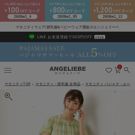
2026/NewArrival
送料495円(一部地域を除く) 7,700円以上で送料無料
マタニティウェア/授乳服&ベビーウェア通販のエンジェリーベ
LINE お友達登録で500円OFF
click
0
マタニティTOP
マタニティ・授乳服 全商品
マタニティ パジャマ・ルーム
＞
＞
戻る
戻る
戻る
戻る
戻る
戻る
戻る
戻る
戻る
戻る
戻る
戻る
戻る
戻る
戻る
戻る
戻る
戻る
戻る
戻る
戻る
戻る
戻る
戻る
戻る
戻る
戻る
戻る
戻る
戻る
戻る
マタニティウェア全て
マタニティ 下着・インナー全て
授乳服全て
マタニティ フォーマル全て
授乳用品全て
マタニティレッグウェア全て
マタニティ ボディケア全て
アウトレット全て
特集全て
再入荷全て
送料無料アイテム全て
ブラキャミ おまとめ
【37周年祭セール】
気温差別オススメアイ
マタニティウェア お
こだわりの履き心地！
出産準備応援割全て
春のマタニティワンピ
Gift Selection 
冬の冷え対策インナー
入院準備の持ち物チェ
冬のあったか特集全て
マタニティ ワンピース
授乳ワンピース
マタニティ スーツ
妊婦用 抱き枕・授乳クッション
マタニティストッキング・タイツ
妊娠線クリーム
【アウトレット】ワンピース
抗菌防臭加工
再入荷｜インナー
授乳ブラ・マタニティブラ（マタニティインナー・産後用品）
ワンピース
【37周年祭セール】2
【15℃】3月下旬～
動きやすく着回しでき
強撚スムース(コスパ
【おまとめ割】パジャ
カジュアル
ジャケット派
マタニティパジャマ
【オフィスカジュアル
レギンスタイプ
【フォーマル】ワンピ
【ベビー】長袖
ハンカチ
快適ウェア10%OFF
セットアップ・ レイ
〜3,000円（税込）
薄くてあったか
入院してすぐ使うグッ
【冬のあったか特集】