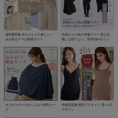
退院着特集 赤ちゃんとの新しい一
妊婦さんの為の喪服マナー 急な訃
歩を彩るママの服装ガイド
報にも慌てない。実用Q&Aガイド
ポコポコガーゼのふんわり授乳ケー
助産院監修 授乳ブラキャミ 選べる2
プ
デザイン