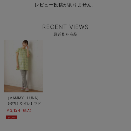
レビュー投稿がありません。
RECENT VIEWS
最近見た商品
商
品
詳
細
を
見
る
商
（MAMMY LUNA）
品
【授乳しやすい】マド
詳
細
ラスチェックパジャマ
￥3,124
(税込)
を
見
5%OFF
る