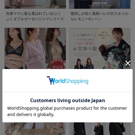
先輩ママに最も選ばれている!ぷく
着回しが効く最新ハレの日スタイル
ぷくダブルガーゼパジャマシリーズ
セレモニー6シーン
お気に入り商品を確認する
助産院監修シリーズ
もう迷わない!!ママのための上品で
お買い物を続ける
カートへ進む
清楚なお宮参り服