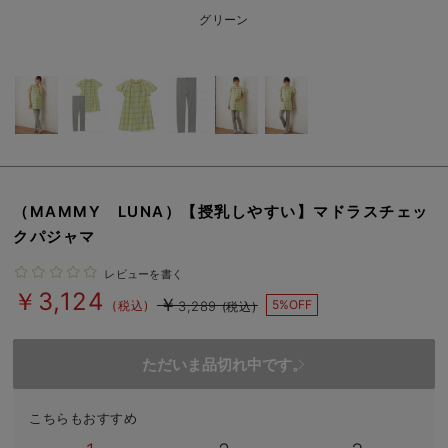
erbaviva（エルバビーバ）
グリーン
安心の日本製。先輩ママが買ってよかった！本当に必要な出産準備品
ハレの日に着るANGELIEBEのセレモニー
買って正解！高評価レビューアイテム
冬に可愛いニットがお得！
（MAMMY LUNA）【授乳しやすい】マドラスチェッ
親子コーデ｜ママとベビーにおすすめ！
クパジャマ
便利な育児家電
レビューを書く
￥3,124
￥
Gift Selection 出産祝い
5%OFF
(税込)
3,289
(税込)
ロンパースはいつからいつまで使う？選ぶポイントも解説！
ただいま品切れ中です。
保育園・入園準備特集
こちらもおすすめ
ファルスカ