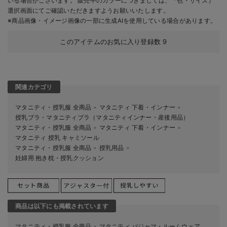
いる場合がございます。 販売中のカラーにつきましては、『色・サイズ』
選択画面にてご確認いただきますようお願いいたします。
※商品画像・イメージ画像の一部に生成AIを使用している場合があります。
このアイテムのお気に入り登録数
9
関連カテゴリ
マタニティ・授乳服 全商品
マタニティ 下着・インナー
＞
＞
授乳ブラ・マタニティブラ（マタニティインナー・産後用品）
マタニティ・授乳服 全商品
マタニティ 下着・インナー
＞
＞
マタニティ 授乳 キャミソール
マタニティ・授乳服 全商品
授乳用品
＞
＞
妊婦用 抱き枕・授乳クッション
商品は以下にも掲載されています
マタニティ・授乳服 全商品
マタニティ パジャマ・ルームウェア
＞