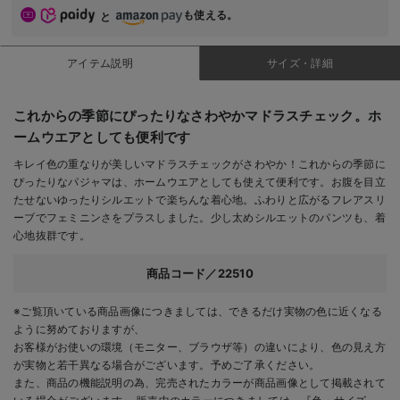
も使える。
と
アイテム説明
サイズ・詳細
これからの季節にぴったりなさわやかマドラスチェック。ホ
ームウエアとしても便利です
キレイ色の重なりが美しいマドラスチェックがさわやか！これからの季節に
ぴったりなパジャマは、ホームウエアとしても使えて便利です。お腹を目立
たせないゆったりシルエットで楽ちんな着心地。ふわりと広がるフレアスリ
ーブでフェミニンさをプラスしました。少し太めシルエットのパンツも、着
心地抜群です。
商品コード／22510
※ご覧頂いている商品画像につきましては、できるだけ実物の色に近くなる
ように努めておりますが、
お客様がお使いの環境（モニター、ブラウザ等）の違いにより、色の見え方
が実物と若干異なる場合がございます。予めご了承ください。
また、商品の機能説明の為、完売されたカラーが商品画像として掲載されて