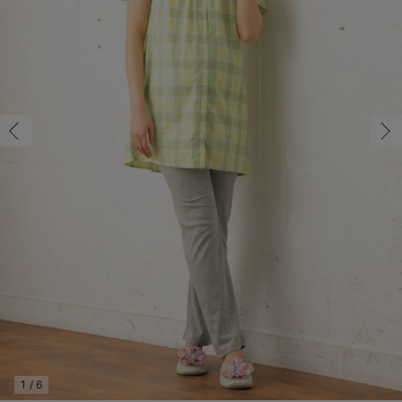
マタニティ パンツ
マタニティ ショーツ
授乳トップス
マタニティ オフィス 通勤服
授乳 ケープ
マタニティレギンス
【アウトレット】トップス・授乳トップス
透け防止
再入荷｜アウター
トップス
【37周年祭セール】4
【〜10℃】3月中旬
涼しくて可愛い「ワン
デニム
きれいめトップス派
マタニティインナー
【オフィスカジュアル
パンツタイプ
【フォーマル】ボトム
【ベビー】半袖
2WAYオール
Aライン ・フレアワ
〜5,000円（税込）
綿混素材
赤ちゃんへ使うもの
【冬のあったか特集】
マタニティ スカート
妊婦帯・腹帯・産前ガードル
マタニティ ドレス（結婚式・お呼ばれ）
【アウトレット】ボトムス
見えてもカワイイ
パンツ
レギンス
きれいめスカート派
ベビー
【フォーマル】トップ
【ベビー】グッズ
コンビ肌着
Iライン ・タイトシ
〜10,000円（税込）
腹巻・ひざ上パンツ
産後に使うグッズ
【冬のあったか特集】
マタニティ トップス
マタニティ 授乳 キャミソール
マタニティ フォーマル パンツ・ボトムス
【アウトレット】パジャマ
コットン素材
スカート
オフィス
きれいめ美脚パンツ派
短肌着
快適ウェア10%OFF
ジャンパースカート/
10,001円（税込）〜
保温&リカバリー
【冬のあったか特集】
マタニティ アウター（コート）・ママコート
産褥ショーツ
【アウトレット】インナー
冷房対策
パジャマ
ツィード派
セット
ワーク・オフィス
女の子におススメのギ
レギンス・タイツ
骨盤・マタニティベルト （妊娠中・産後）
【アウトレット】ベビー
接触冷感素材
インナー
MAX55%OFF ブラッ
王道シンプル派
カジュアル
男の子におススメのギ
カップ付きインナー
産後 ガードル インナー
Tシャツブラ
雑貨
セットアップ派
フォーマル / オケー
定番ギフト
あったか度◎
マタニティ 腹巻き
ブラトップ
ベビー
あったかアイテム｜ベ
もらって嬉しいギフト
裏起毛素材
親子セット
かわいくておもしろい
快適機能ウェア特集 トップス
何枚あっても嬉しいア
快適機能ウェア特集 ボトムス
長く使えるアイテム
快適機能ウェア特集 パジャマ
お部屋映えアイテム
1
/
6