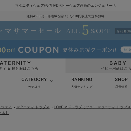
マタニティウェア/授乳服&ベビーウェア通販のエンジェリーベ
送料495円(一部地域を除く) 7,700円以上で送料無料
ATERNITY
BABY
ティ & 授乳服はこちら
ベビー用品はこ
CATEGORY
RANKING
SHOP
カテゴリ
人気ランキング
店舗情報
ィウェア
マタニティ トップス
LOVE MIC（ラブミック） マタニティ トップス
＞
＞
える】