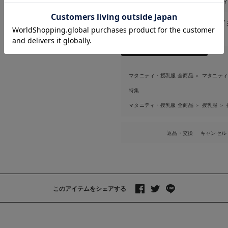
マタニティ・授乳服 全商品
マタニテ
お気に入り商品を確認する
＞
お買い物を続ける
カートへ進む
ブランド：
LOVE MIC（ラ
商品は以下にも掲載されています
マタニティ・授乳服 全商品
マタニテ
＞
特集
マタニティ・授乳服 全商品
授乳服
＞
＞
返品・交換
キャンセル
このアイテムをシェアする
>