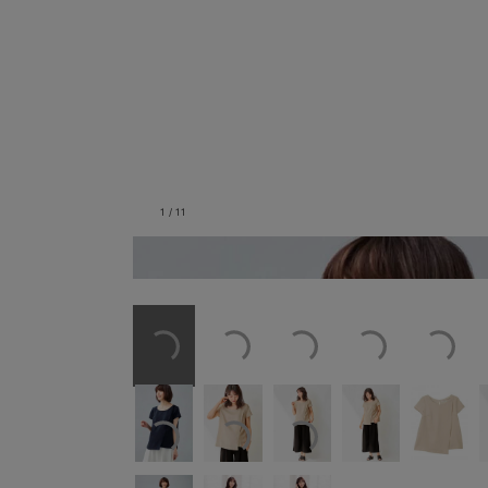
1
/
11
ネイビー／モデル身長：166cm／モ