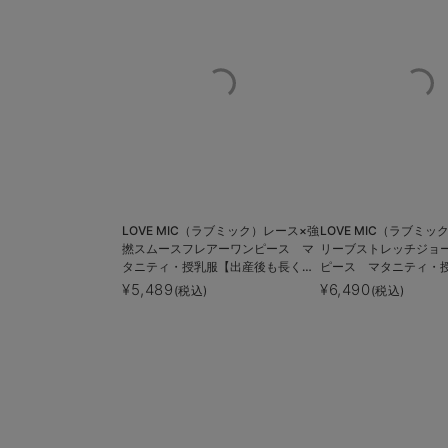
LOVE MIC（ラブミック）レース×強
LOVE MIC（ラブミ
撚スムースフレアーワンピース マ
リーブストレッチジョ
タニティ・授乳服【出産後も長く使
ピース マタニティ・
える】
後も長く使える】
¥5,489
¥6,490
(税込)
(税込)