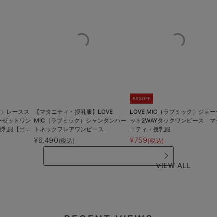
90%OFF
ック）レースス
【マタニティ・授乳服】LOVE
LOVE MIC（ラブミック）ジョー
ーゼットワン
MIC（ラブミック）シャンタンハー
ット2WAYタックワンピース マ
授乳服【出産
トネックフレアワンピース
ニティ・授乳服
¥6,490
¥759
(税込)
(税込)
VIEW ALL