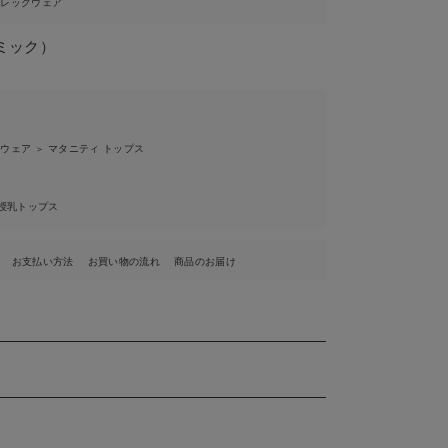
ィレッグウェア
ブミック）
ィウェア
マタニティ トップス
＞
授乳トップス
お支払い方法
お買い物の流れ
商品のお届け