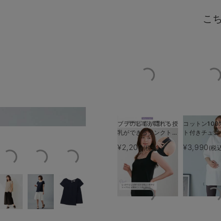
こ
デル着用サイズM
ベージュ／モデル身長：165
ブラのヒモが隠れる授
コットン100
乳ができるタンクトッ
ト付きチュニ
プ 抗菌防臭 綿混モ
プス マタニ
¥2,200
¥3,990
(税込)
(税
ダール
乳服【出産後
える】