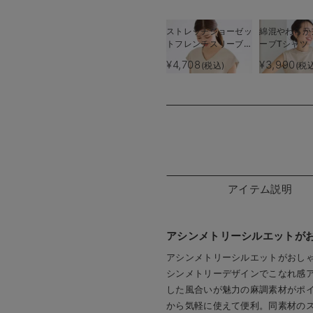
ストレッチジョーゼッ
綿混やわらか
トフレンチスリーブト
ーブTシャツ
ップス マタニティ・
ティ・産後授
¥4,708
¥3,990
(税込)
(税
授乳服【出産後も長く
産後も長く使
使える】
アイテム説明
アシンメトリーシルエットが
アシンメトリーシルエットがおし
シンメトリーデザインでこなれ感
した風合いが魅力の麻調素材がポ
から気軽に使えて便利。同素材の