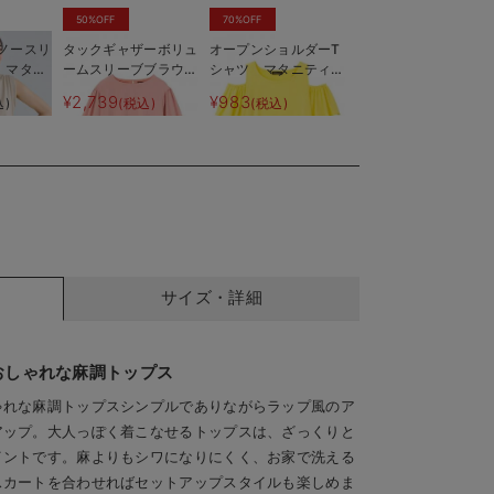
50%OFF
70%OFF
ノースリ
タックギャザーボリュ
オープンショルダーT
 マタニ
ームスリーブブラウ
シャツ マタニティ・
乳服【出
ス マタニティ・授乳
授乳服
¥2,739
¥983
込)
(税込)
(税込)
える】
服【出産後も長く使え
る】
サイズ・詳細
おしゃれな麻調トップス
ゃれな麻調トップスシンプルでありながらラップ風のア
アップ。大人っぽく着こなせるトップスは、ざっくりと
イントです。麻よりもシワになりにくく、お家で洗える
スカートを合わせればセットアップスタイルも楽しめま