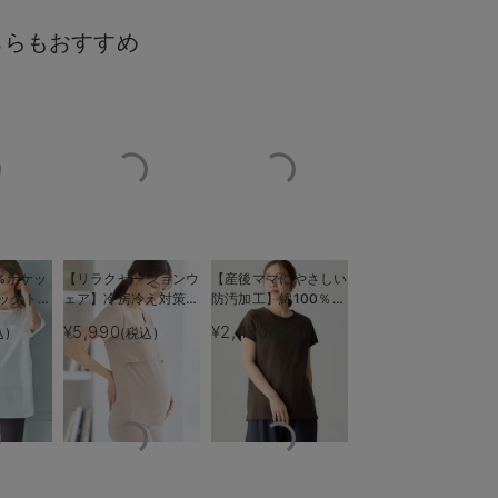
ちらもおすすめ
cm／モデル着用サイズM
%ポケッ
【リラクゼーションウ
【産後ママにやさしい
ックトッ
ェア】冷房冷え対策
防汚加工】綿100％授
ティ・授
保温＆リカバリーサポ
乳半袖TEE
¥5,990
¥2,490
込)
(税込)
(税込)
も長く使
ート momRest 半
袖Tシャツ
efe×ANGELIEBEコラ
ボ 光電子 日本製