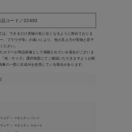
商品コード／22492
ては、できるだけ実物の色に近くなるように努めておりま
ー、ブラウザ等）の違いにより、色の見え方が実物と若干
ください。
たカラーが商品画像として掲載されている場合がございま
、『色・サイズ』選択画面にてご確認いただきますようお願
画像の一部に生成AIを使用している場合があります。
2
ィウェア
マタニティ パンツ
＞
ィウェア
マタニティ スカート
＞