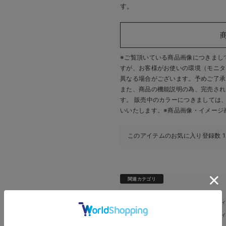
す。
※ご覧頂いている商品画像につきまし
すが、
お客様がお使いの環境（モニタ
異なる場合がございます。予めご了承
また、商品の機能説明の為、完売され
す。 販売中のカラーにつきましては
いいたします。
※商品画像・イメージ
このアイテムのお気に入り登録数
1
関連カテゴリ
マタニティ・授乳服 全商品
マタニテ
＞
マタニティ・授乳服 全商品
マタニテ
＞