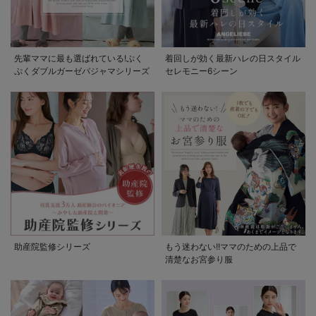
先輩ママに最も選ばれている!ぷく
着回しが効く最新ハレの日スタイル
ぷくダブルガーゼパジャマシリーズ
セレモニー6シーン
助産院監修シリーズ
もう迷わない!!ママのための上品で
清楚なお宮参り服