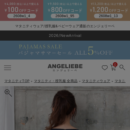
マタニティウェア/授乳服&ベビーウェア通販のエンジェリーベ
2026/NewArrival
送料495円(一部地域を除く) 7,700円以上で送料無料
LINE お友達登録で500円OFF
click
0
マタニティTOP
マタニティ・授乳服 全商品
マタニティウェア
マタニテ
＞
＞
＞
戻る
戻る
戻る
戻る
戻る
戻る
戻る
戻る
戻る
戻る
戻る
戻る
戻る
戻る
戻る
戻る
戻る
戻る
戻る
戻る
戻る
戻る
戻る
戻る
戻る
戻る
戻る
戻る
戻る
戻る
戻る
マタニティウェア全て
マタニティ 下着・インナー全て
授乳服全て
マタニティ フォーマル全て
授乳用品全て
マタニティレッグウェア全て
マタニティ ボディケア全て
アウトレット全て
特集全て
再入荷全て
送料無料アイテム全て
ブラキャミ おまとめ
【37周年祭セール】
気温差別オススメアイ
マタニティウェア お
こだわりの履き心地！
出産準備応援割全て
春のマタニティワンピ
Gift Selection 
冬の冷え対策インナー
入院準備の持ち物チェ
冬のあったか特集全て
マタニティ ワンピース
授乳ワンピース
マタニティ スーツ
妊婦用 抱き枕・授乳クッション
マタニティストッキング・タイツ
妊娠線クリーム
【アウトレット】ワンピース
抗菌防臭加工
再入荷｜インナー
授乳ブラ・マタニティブラ（マタニティインナー・産後用品）
ワンピース
【37周年祭セール】2
【15℃】3月下旬～
動きやすく着回しでき
強撚スムース(コスパ
【おまとめ割】パジャ
カジュアル
ジャケット派
マタニティパジャマ
【オフィスカジュアル
レギンスタイプ
【フォーマル】ワンピ
【ベビー】長袖
ハンカチ
快適ウェア10%OFF
セットアップ・ レイ
〜3,000円（税込）
薄くてあったか
入院してすぐ使うグッ
【冬のあったか特集】