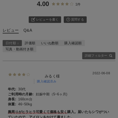
4.00
1件
レビューを書く
質問する
レビュー
Q&A
日付順 ↓
評価順
いいね数順
購入確認順
写真・動画付き順
詳細フィルター
2022-06-08
みるく様
購入確認済み
年代:
30代
ご利用時の月齢:
妊娠中期（5~6ヶ月)
身長:
160cm台
体重:
46~50kg
腕周りがヒラヒラ可愛くて価格も安く
購入。届いたらシワがつい
ていたので、アイロンをかけて着ました。