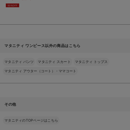
ーブワンピース マタ
見
50%OFF
る
ニティ・授乳服【出産
後も長く使える】
マタニティ ワンピース以外の商品はこちら
マタニティ パンツ
マタニティ スカート
マタニティ トップス
マタニティ アウター（コート）・ママコート
その他
マタニティのTOPページはこちら