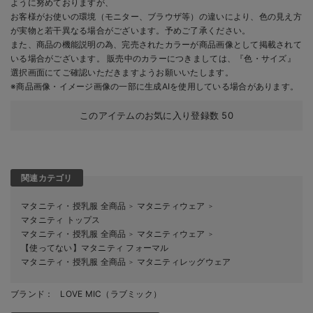
ように努めておりますが、
お客様がお使いの環境（モニター、ブラウザ等）の違いにより、色の見え方
が実物と若干異なる場合がございます。予めご了承ください。
また、商品の機能説明の為、完売されたカラーが商品画像として掲載されて
いる場合がございます。 販売中のカラーにつきましては、『色・サイズ』
選択画面にてご確認いただきますようお願いいたします。
※商品画像・イメージ画像の一部に生成AIを使用している場合があります。
このアイテムのお気に入り登録数
50
関連カテゴリ
マタニティ・授乳服 全商品
マタニティウェア
＞
＞
マタニティ トップス
マタニティ・授乳服 全商品
マタニティウェア
＞
＞
【使ってない】マタニティ フォーマル
マタニティ・授乳服 全商品
マタニティレッグウェア
＞
ブランド：
LOVE MIC（ラブミック）