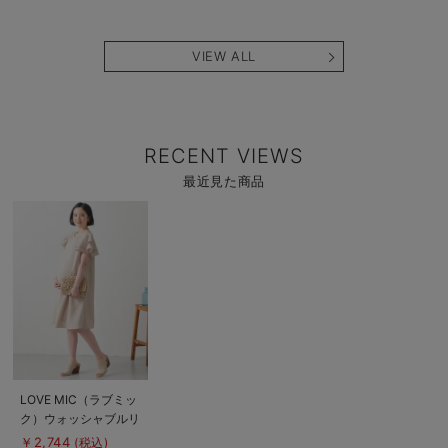
ス マタニティ・授乳
ェワンピース【出産後
服
も長く使える】
VIEW ALL
RECENT VIEWS
最近見た商品
商
品
詳
細
を
見
る
商
LOVE MIC（ラブミッ
品
ク）ウォッシャブルリ
詳
細
ネンライクフリルスリ
￥2,744
(税込)
を