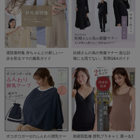
退院着特集 赤ちゃんとの新しい一
妊婦さんの為の喪服マナー 急な訃
歩を彩るママの服装ガイド
報にも慌てない。実用Q&Aガイド
ポコポコガーゼのふんわり授乳ケー
助産院監修 授乳ブラキャミ 選べる2