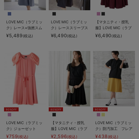
LOVE MIC（ラブミッ
LOVE MIC（ラブミッ
【マタニティ・授乳
ク）レース×強撚スム
ク）レーススリーブス
服】LOVE MIC（ラブ
ースフレアーワンピー
トレッチジョーゼット
ミック）シャンタンハ
¥5,489
¥6,490
¥6,490
(税込)
(税込)
(税込)
ス マタニティ・授乳
ワンピース マタニテ
ートネックフレアワン
服【出産後も長く使え
ィ・授乳服【出産後も
ピース
る】
長く使える】
90%OFF
60%OFF
90%OFF
LOVE MIC（ラブミッ
【マタニティ・授乳
LOVE MIC（ラブミッ
ク）ジョーゼット
服】LOVE MIC（ラブ
ク）防汚加工 フレア
2WAYタックワンピー
ミック）レースビスチ
スカート
¥759
¥2,596
¥438
(税込)
(税込)
(税込)