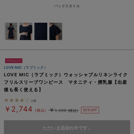
erbaviva（エルバビーバ）
バックスタイル
安心の日本製。先輩ママが買ってよかった！本当に必要な出産準備品
ハレの日に着るANGELIEBEのセレモニー
買って正解！高評価レビューアイテム
冬に可愛いニットがお得！
親子コーデ｜ママとベビーにおすすめ！
LOVE MIC（ラブミック）
LOVE MIC（ラブミック）ウォッシャブルリネンライク
便利な育児家電
フリルスリーブワンピース マタニティ・授乳服【出産
後も長く使える】
Gift Selection 出産祝い
1件
ロンパースはいつからいつまで使う？選ぶポイントも解説！
￥2,744
￥
50%OFF
(税込)
5,489
(税込)
保育園・入園準備特集
ファルスカ
ただいま品切れ中です。