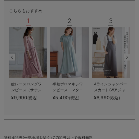
デロンギ
こちらもおすすめ
入院準備の持ち物チェック
1
2
3
総レースロングワ
半袖ポロマキシワ
Aラインジャンパー
ンピース（サテン
ンピース マタニ
スカート(Wアジャ
リボンベルト
ティ・授乳服【出
スター付) マタニ
¥9,990
¥5,490
¥6,990
(税込)
(税込)
(税込)
付） マタニテ
産後も長く使え
ティ・授乳服【出
¥
ィ・授乳服【出産
る】
産後も長く着られ
後も長く使える】
る】
送料495円(一部地域を除く) 7,700円以上で送料無料