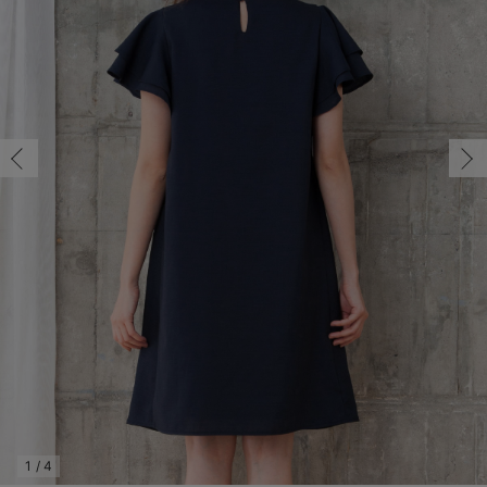
マタニティ パンツ
マタニティ ショーツ
授乳トップス
マタニティ オフィス 通勤服
授乳 ケープ
マタニティレギンス
【アウトレット】トップス・授乳トップス
透け防止
再入荷｜アウター
トップス
【37周年祭セール】4
【〜10℃】3月中旬
涼しくて可愛い「ワン
デニム
きれいめトップス派
マタニティインナー
【オフィスカジュアル
パンツタイプ
【フォーマル】ボトム
【ベビー】半袖
2WAYオール
Aライン ・フレアワ
〜5,000円（税込）
綿混素材
赤ちゃんへ使うもの
【冬のあったか特集】
マタニティ スカート
妊婦帯・腹帯・産前ガードル
マタニティ ドレス（結婚式・お呼ばれ）
【アウトレット】ボトムス
見えてもカワイイ
パンツ
レギンス
きれいめスカート派
ベビー
【フォーマル】トップ
【ベビー】グッズ
コンビ肌着
Iライン ・タイトシ
〜10,000円（税込）
腹巻・ひざ上パンツ
産後に使うグッズ
【冬のあったか特集】
マタニティ トップス
マタニティ 授乳 キャミソール
マタニティ フォーマル パンツ・ボトムス
【アウトレット】パジャマ
コットン素材
スカート
オフィス
きれいめ美脚パンツ派
短肌着
快適ウェア10%OFF
ジャンパースカート/
10,001円（税込）〜
保温&リカバリー
【冬のあったか特集】
マタニティ アウター（コート）・ママコート
産褥ショーツ
【アウトレット】インナー
冷房対策
パジャマ
ツィード派
セット
ワーク・オフィス
女の子におススメのギ
レギンス・タイツ
骨盤・マタニティベルト （妊娠中・産後）
【アウトレット】ベビー
接触冷感素材
インナー
MAX55%OFF ブラッ
王道シンプル派
カジュアル
男の子におススメのギ
カップ付きインナー
産後 ガードル インナー
Tシャツブラ
雑貨
セットアップ派
フォーマル / オケー
定番ギフト
あったか度◎
マタニティ 腹巻き
ブラトップ
ベビー
あったかアイテム｜ベ
もらって嬉しいギフト
裏起毛素材
親子セット
かわいくておもしろい
快適機能ウェア特集 トップス
何枚あっても嬉しいア
快適機能ウェア特集 ボトムス
長く使えるアイテム
快適機能ウェア特集 パジャマ
お部屋映えアイテム
1
/
4