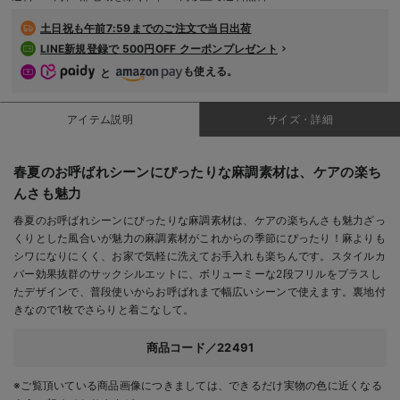
土日祝も
午前7:59までのご注文で当日出荷
LINE新規登録で 500円OFF クーポンプレゼント
も使える。
と
アイテム説明
サイズ・詳細
春夏のお呼ばれシーンにぴったりな麻調素材は、ケアの楽ち
んさも魅力
春夏のお呼ばれシーンにぴったりな麻調素材は、ケアの楽ちんさも魅力ざっ
くりとした風合いが魅力の麻調素材がこれからの季節にぴったり！麻よりも
シワになりにくく、お家で気軽に洗えてお手入れも楽ちんです。スタイルカ
バー効果抜群のサックシルエットに、ボリューミーな2段フリルをプラスし
たデザインで、普段使いからお呼ばれまで幅広いシーンで使えます。裏地付
きなので1枚でさらりと着こなして。
商品コード／22491
※ご覧頂いている商品画像につきましては、できるだけ実物の色に近くなる