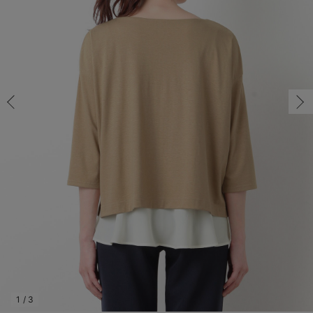
マタニティ パンツ
マタニティ ショーツ
授乳トップス
マタニティ オフィス 通勤服
授乳 ケープ
マタニティレギンス
【アウトレット】トップス・授乳トップス
透け防止
再入荷｜アウター
トップス
【37周年祭セール】4
【〜10℃】3月中旬
涼しくて可愛い「ワン
デニム
きれいめトップス派
マタニティインナー
【オフィスカジュアル
パンツタイプ
【フォーマル】ボトム
【ベビー】半袖
2WAYオール
Aライン ・フレアワ
〜5,000円（税込）
綿混素材
赤ちゃんへ使うもの
【冬のあったか特集】
マタニティ スカート
妊婦帯・腹帯・産前ガードル
マタニティ ドレス（結婚式・お呼ばれ）
【アウトレット】ボトムス
見えてもカワイイ
パンツ
レギンス
きれいめスカート派
ベビー
【フォーマル】トップ
【ベビー】グッズ
コンビ肌着
Iライン ・タイトシ
〜10,000円（税込）
腹巻・ひざ上パンツ
産後に使うグッズ
【冬のあったか特集】
マタニティ トップス
マタニティ 授乳 キャミソール
マタニティ フォーマル パンツ・ボトムス
【アウトレット】パジャマ
コットン素材
スカート
オフィス
きれいめ美脚パンツ派
短肌着
快適ウェア10%OFF
ジャンパースカート/
10,001円（税込）〜
保温&リカバリー
【冬のあったか特集】
マタニティ アウター（コート）・ママコート
産褥ショーツ
【アウトレット】インナー
冷房対策
パジャマ
ツィード派
セット
ワーク・オフィス
女の子におススメのギ
レギンス・タイツ
骨盤・マタニティベルト （妊娠中・産後）
【アウトレット】ベビー
接触冷感素材
インナー
MAX55%OFF ブラッ
王道シンプル派
カジュアル
男の子におススメのギ
カップ付きインナー
産後 ガードル インナー
Tシャツブラ
雑貨
セットアップ派
フォーマル / オケー
定番ギフト
あったか度◎
マタニティ 腹巻き
ブラトップ
ベビー
あったかアイテム｜ベ
もらって嬉しいギフト
裏起毛素材
親子セット
かわいくておもしろい
快適機能ウェア特集 トップス
何枚あっても嬉しいア
快適機能ウェア特集 ボトムス
長く使えるアイテム
快適機能ウェア特集 パジャマ
お部屋映えアイテム
1
/
3