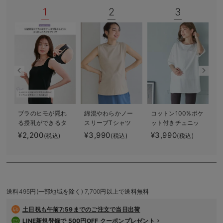
デロンギ
1
2
3
入院準備の持ち物チェック
ブラのヒモが隠れ
綿混やわらかノー
コットン100%ポケ
る授乳ができるタ
スリーブTシャツ
ット付きチュニッ
ンクトップ 抗菌
マタニティ・産後
クトップス マタ
¥2,200
¥3,990
¥3,990
(税込)
(税込)
(税込)
防臭 綿混モダー
授乳服【出産後も
ニティ・授乳服
ル
長く使える】
【出産後も長く使
える】
送料495円(一部地域を除く) 7,700円以上で送料無料
土日祝も
午前7:59までのご注文で当日出荷
LINE新規登録で 500円OFF クーポンプレゼント