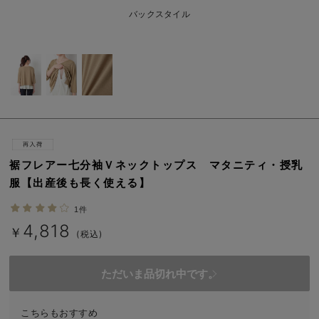
erbaviva（エルバビーバ）
バックスタイル
安心の日本製。先輩ママが買ってよかった！本当に必要な出産準備品
ハレの日に着るANGELIEBEのセレモニー
買って正解！高評価レビューアイテム
冬に可愛いニットがお得！
親子コーデ｜ママとベビーにおすすめ！
裾フレアー七分袖Ｖネックトップス マタニティ・授乳
服【出産後も長く使える】
便利な育児家電
1件
Gift Selection 出産祝い
4,818
￥
(税込)
ロンパースはいつからいつまで使う？選ぶポイントも解説！
ただいま品切れ中です。
保育園・入園準備特集
ファルスカ
こちらもおすすめ