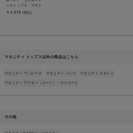
品
ックトップス マタニ
詳
細
ティ・授乳服【出産後
￥4,818
(税込)
を
も長く使える】
見
る
マタニティ トップス以外の商品はこちら
マタニティ ワンピース
マタニティ パンツ
マタニティ スカート
マタニティ アウター（コート）・ママコート
その他