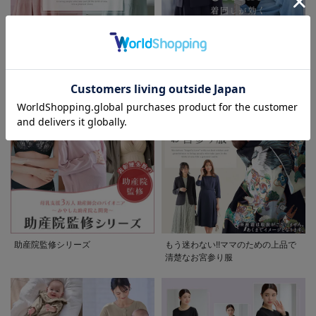
先輩ママに最も選ばれている!ぷく
着回しが効く最新ハレの日スタイル
ぷくダブルガーゼパジャマシリーズ
セレモニー6シーン
お気に入り商品を確認する
お買い物を続ける
カートへ進む
助産院監修シリーズ
もう迷わない!!ママのための上品で
清楚なお宮参り服