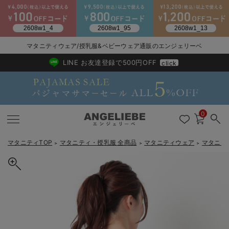
2026/NewArrival
送料495円(一部地域を除く) 7,700円以上で送料無料
マタニティウェア/授乳服&ベビーウェア通販のエンジェリーベ
LINE お友達登録で500円OFF
click
0
マタニティTOP
マタニティ・授乳服 全商品
マタニティウェア
マタニテ
＞
＞
＞
戻る
戻る
戻る
戻る
戻る
戻る
戻る
戻る
戻る
戻る
戻る
戻る
戻る
戻る
戻る
戻る
戻る
戻る
戻る
戻る
戻る
戻る
戻る
戻る
戻る
戻る
戻る
戻る
戻る
戻る
戻る
マタニティウェア全て
マタニティ 下着・インナー全て
授乳服全て
マタニティ フォーマル全て
授乳用品全て
マタニティレッグウェア全て
マタニティ ボディケア全て
アウトレット全て
特集全て
再入荷全て
送料無料アイテム全て
ブラキャミ おまとめ
【37周年祭セール】
気温差別オススメアイ
マタニティウェア お
こだわりの履き心地！
出産準備応援割全て
春のマタニティワンピ
Gift Selection 
冬の冷え対策インナー
入院準備の持ち物チェ
冬のあったか特集全て
マタニティ ワンピース
授乳ワンピース
マタニティ スーツ
妊婦用 抱き枕・授乳クッション
マタニティストッキング・タイツ
妊娠線クリーム
【アウトレット】ワンピース
抗菌防臭加工
再入荷｜インナー
授乳ブラ・マタニティブラ（マタニティインナー・産後用品）
ワンピース
【37周年祭セール】2
【15℃】3月下旬～
動きやすく着回しでき
強撚スムース(コスパ
【おまとめ割】パジャ
カジュアル
ジャケット派
マタニティパジャマ
【オフィスカジュアル
レギンスタイプ
【フォーマル】ワンピ
【ベビー】長袖
ハンカチ
快適ウェア10%OFF
セットアップ・ レイ
〜3,000円（税込）
薄くてあったか
入院してすぐ使うグッ
【冬のあったか特集】