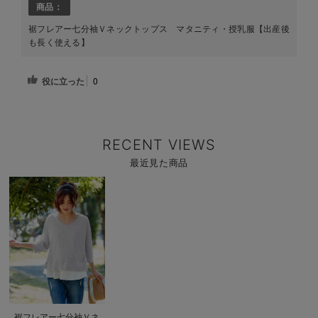
商品：
裾フレアー七分袖Ｖネックトップス マタニティ・授乳服【出産後
も長く使える】
役に立った
0
RECENT VIEWS
最近見た商品
商
品
詳
細
を
見
る
商
裾フレアー七分袖Ｖネ