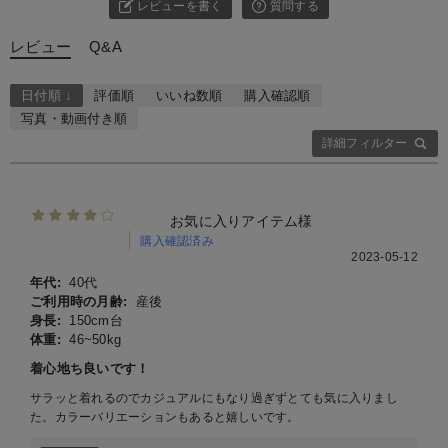
レビューを書く
質問する
レビュー
Q&A
日付順 ↓
評価順
いいね数順
購入確認順
写真・動画付き順
詳細フィルター
お気に入りアイテム様
購入確認済み
2023-05-12
年代:
40代
ご利用時の月齢:
産後
身長:
150cm台
体重:
46~50kg
着心地ち良いです！
サラッと着れるのでカジュアルにもなり過ぎずとても気に入りまし
た。カラーバリエーションもあると嬉しいです。