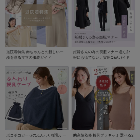
退院着特集 赤ちゃんとの新しい一
妊婦さんの為の喪服マナー 急な訃
歩を彩るママの服装ガイド
報にも慌てない。実用Q&Aガイド
ポコポコガーゼのふんわり授乳ケー
助産院監修 授乳ブラキャミ 選べる2