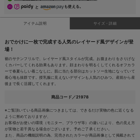
も使える。
と
アイテム説明
サイズ・詳細
おでかけに一枚で完成する人気のレイヤード風デザインが登
場！
裾のサテンフリルで、レイヤード風スタイルが完成。お腹まわりをさりげな
くカバーしてくれる効果もあります。顔まわりを明るくしてくれるオフカラ
ーで春夏らしい着こなしに。肌に当たる部分はカットソー生地になっていて
着心地も抜群です。授乳服に見えないデザインも人気のひみつ。産前から産
後まで長く活躍してくれます。
商品コード／21978
※ご覧頂いている商品画像につきましては、できるだけ実物の色に近くなる
ように努めておりますが、
お客様がお使いの環境（モニター、ブラウザ等）の違いにより、色の見え方
が実物と若干異なる場合がございます。予めご了承ください。
また、商品の機能説明の為、完売されたカラーが商品画像として掲載されて