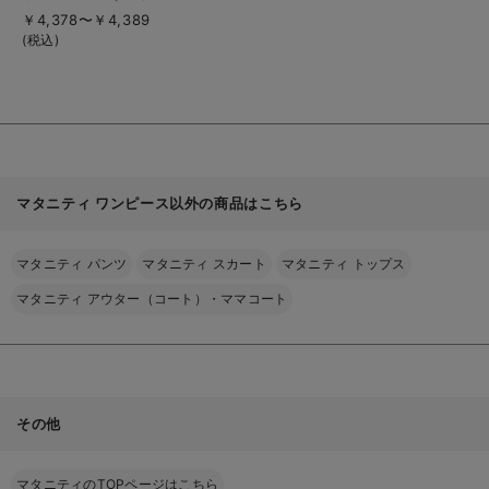
細
ィ・授乳服【出産後も
￥4,378〜￥4,389
を
長く使える】
見
(税込)
る
マタニティ ワンピース以外の商品はこちら
マタニティ パンツ
マタニティ スカート
マタニティ トップス
マタニティ アウター（コート）・ママコート
その他
マタニティのTOPページはこちら