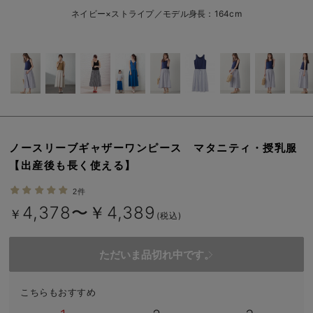
erbaviva（エルバビーバ）
ネイビー×ストライプ／モデル身長：164cm
安心の日本製。先輩ママが買ってよかった！本当に必要な出産準備品
ハレの日に着るANGELIEBEのセレモニー
買って正解！高評価レビューアイテム
冬に可愛いニットがお得！
ノースリーブギャザーワンピース マタニティ・授乳服
親子コーデ｜ママとベビーにおすすめ！
【出産後も長く使える】
便利な育児家電
2件
4,378〜￥4,389
Gift Selection 出産祝い
￥
(税込)
ロンパースはいつからいつまで使う？選ぶポイントも解説！
ただいま品切れ中です。
保育園・入園準備特集
こちらもおすすめ
ファルスカ