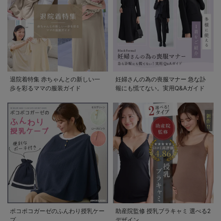
退院着特集 赤ちゃんとの新しい一
妊婦さんの為の喪服マナー 急な訃
歩を彩るママの服装ガイド
報にも慌てない。実用Q&Aガイド
ポコポコガーゼのふんわり授乳ケー
助産院監修 授乳ブラキャミ 選べる2
プ
デザイン