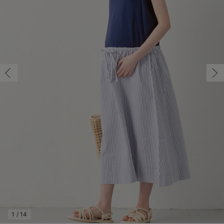
マタニティ パンツ
マタニティ ショーツ
授乳トップス
マタニティ オフィス 通勤服
授乳 ケープ
マタニティレギンス
【アウトレット】トップス・授乳トップス
透け防止
再入荷｜アウター
トップス
【37周年祭セール】4
【〜10℃】3月中旬
涼しくて可愛い「ワン
デニム
きれいめトップス派
マタニティインナー
【オフィスカジュアル
パンツタイプ
【フォーマル】ボトム
【ベビー】半袖
2WAYオール
Aライン ・フレアワ
〜5,000円（税込）
綿混素材
赤ちゃんへ使うもの
【冬のあったか特集】
マタニティ スカート
妊婦帯・腹帯・産前ガードル
マタニティ ドレス（結婚式・お呼ばれ）
【アウトレット】ボトムス
見えてもカワイイ
パンツ
レギンス
きれいめスカート派
ベビー
【フォーマル】トップ
【ベビー】グッズ
コンビ肌着
Iライン ・タイトシ
〜10,000円（税込）
腹巻・ひざ上パンツ
産後に使うグッズ
【冬のあったか特集】
マタニティ トップス
マタニティ 授乳 キャミソール
マタニティ フォーマル パンツ・ボトムス
【アウトレット】パジャマ
コットン素材
スカート
オフィス
きれいめ美脚パンツ派
短肌着
快適ウェア10%OFF
ジャンパースカート/
10,001円（税込）〜
保温&リカバリー
【冬のあったか特集】
マタニティ アウター（コート）・ママコート
産褥ショーツ
【アウトレット】インナー
冷房対策
パジャマ
ツィード派
セット
ワーク・オフィス
女の子におススメのギ
レギンス・タイツ
骨盤・マタニティベルト （妊娠中・産後）
【アウトレット】ベビー
接触冷感素材
インナー
MAX55%OFF ブラッ
王道シンプル派
カジュアル
男の子におススメのギ
カップ付きインナー
産後 ガードル インナー
Tシャツブラ
雑貨
セットアップ派
フォーマル / オケー
定番ギフト
あったか度◎
マタニティ 腹巻き
ブラトップ
ベビー
あったかアイテム｜ベ
もらって嬉しいギフト
裏起毛素材
親子セット
かわいくておもしろい
快適機能ウェア特集 トップス
何枚あっても嬉しいア
快適機能ウェア特集 ボトムス
長く使えるアイテム
快適機能ウェア特集 パジャマ
お部屋映えアイテム
1
/
14