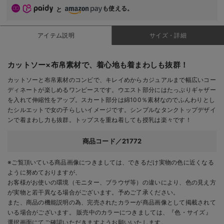
も使える。
と
アイテム説明
サイズ・詳細
カットソー×布帛素材で、着心地も着まわしも抜群！
カットソーと布帛素材のコンビで、キレイめからカジュアルまで幅広いコー
ディネートが楽しめるワンピースです。ウエスト部分にはたっぷりギャザー
を入れて伸縮性をアップ。スカート部分は綿100％素材なのでふんわりとし
たシルエットで女の子らしいイメージです。シンプルなタンクトップデザイ
ンで着まわし力も抜群。トップスを重ね着しても授乳は楽々です！
商品コード／21772
※ご覧頂いている商品画像につきましては、できるだけ実物の色に近くなる
ように努めておりますが、
お客様がお使いの環境（モニター、ブラウザ等）の違いにより、色の見え方
が実物と若干異なる場合がございます。予めご了承ください。
また、商品の機能説明の為、完売されたカラーが商品画像として掲載されて
いる場合がございます。 販売中のカラーにつきましては、『色・サイズ』
選択画面にてご確認いただきますようお願いいたします。