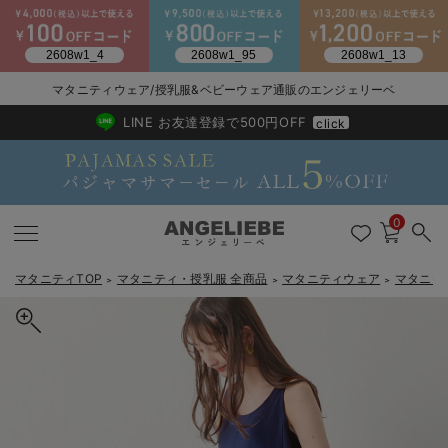
2026/NewArrival
送料495円(一部地域を除く) 7,700円以上で送料無料
マタニティウェア/授乳服&ベビーウェア通販のエンジェリーベ
LINE お友達登録で500円OFF
click
0
マタニティTOP
マタニティ・授乳服 全商品
マタニティウェア
マタニテ
＞
＞
＞
戻る
戻る
戻る
戻る
戻る
戻る
戻る
戻る
戻る
戻る
戻る
戻る
戻る
戻る
戻る
戻る
戻る
戻る
戻る
戻る
戻る
戻る
戻る
戻る
戻る
戻る
戻る
戻る
戻る
戻る
戻る
マタニティウェア全て
マタニティ 下着・インナー全て
授乳服全て
マタニティ フォーマル全て
授乳用品全て
マタニティレッグウェア全て
マタニティ ボディケア全て
アウトレット全て
特集全て
再入荷全て
送料無料アイテム全て
ブラキャミ おまとめ
【37周年祭セール】
気温差別オススメアイ
マタニティウェア お
こだわりの履き心地！
出産準備応援割全て
春のマタニティワンピ
Gift Selection 
冬の冷え対策インナー
入院準備の持ち物チェ
冬のあったか特集全て
マタニティ ワンピース
授乳ワンピース
マタニティ スーツ
妊婦用 抱き枕・授乳クッション
マタニティストッキング・タイツ
妊娠線クリーム
【アウトレット】ワンピース
抗菌防臭加工
再入荷｜インナー
授乳ブラ・マタニティブラ（マタニティインナー・産後用品）
ワンピース
【37周年祭セール】2
【15℃】3月下旬～
動きやすく着回しでき
強撚スムース(コスパ
【おまとめ割】パジャ
カジュアル
ジャケット派
マタニティパジャマ
【オフィスカジュアル
レギンスタイプ
【フォーマル】ワンピ
【ベビー】長袖
ハンカチ
快適ウェア10%OFF
セットアップ・ レイ
〜3,000円（税込）
薄くてあったか
入院してすぐ使うグッ
【冬のあったか特集】