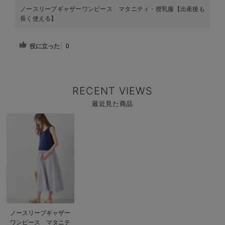
ノースリーブギャザーワンピース マタニティ・授乳服【出産後も
長く使える】
役に立った
0
RECENT VIEWS
最近見た商品
商
品
詳
細
を
見
る
商
ノースリーブギャザー
品
ワンピース マタニテ
詳