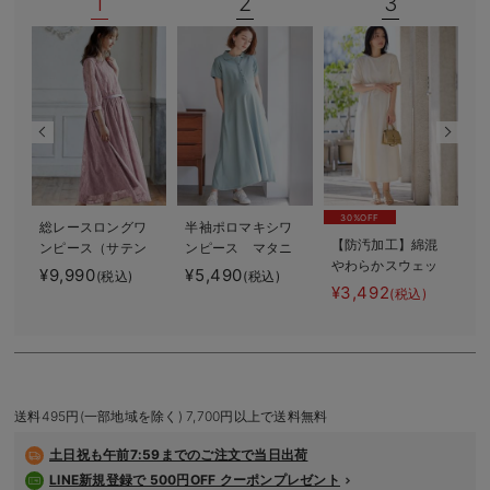
1
2
3
デロンギ
入院準備の持ち物チェック
30%OFF
総レースロングワ
半袖ポロマキシワ
【防汚加工】綿混
ンピース（サテン
ンピース マタニ
やわらかスウェッ
リボンベルト
ティ・授乳服【出
¥9,990
¥5,490
¥
(税込)
(税込)
ト半袖フレアワン
付） マタニテ
産後も長く使え
¥3,492
(税込)
ピース マタニテ
ィ・授乳服【出産
る】
ィ・産後【出産後
後も長く使える】
も長く使える】
送料495円(一部地域を除く) 7,700円以上で送料無料
土日祝も
午前7:59までのご注文で当日出荷
LINE新規登録で 500円OFF クーポンプレゼント