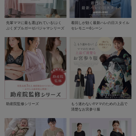
先輩ママに最も選ばれている!ぷく
着回しが効く最新ハレの日スタイル
ぷくダブルガーゼパジャマシリーズ
セレモニー6シーン
助産院監修シリーズ
もう迷わない!!ママのための上品で
清楚なお宮参り服