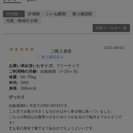
日付順 ↓
評価順
いいね数順
購入確認順
写真・動画付き順
詳細フィルター
2021-08-03
ご購入者様
購入確認済み
お買い求め頂いたサイズ:
フリーサイズ
ご利用時の月齢:
妊娠後期（7~10ヶ月)
体重:
66~70kg
年代:
30代
身長:
160cm台
ぴったり
妊娠後期8ヶ月目で165ｾﾝﾁ67ｷﾛです。
二人目でお腹が大きくなるのがはやく着る物に困っていました。
こちらの商品はお腹周りがまだゆとりがあるので臨月までもちそうで
す♪
丈も私の身長で膝下まであるのでちょうどいいです。