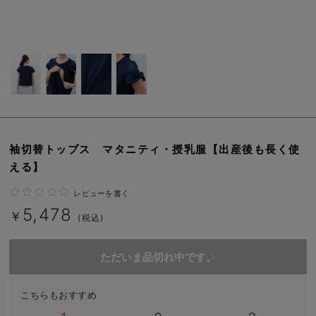
erbaviva（エルバビーバ）
安心の日本製。先輩ママが買ってよかった！本当に必要な出産準備品
ハレの日に着るANGELIEBEのセレモニー
買って正解！高評価レビューアイテム
冬に可愛いニットがお得！
袖切替トップス マタニティ・授乳服【出産後も長く使
親子コーデ｜ママとベビーにおすすめ！
える】
便利な育児家電
レビューを書く
5,478
Gift Selection 出産祝い
￥
(税込)
ロンパースはいつからいつまで使う？選ぶポイントも解説！
ただいま品切れ中です。
保育園・入園準備特集
こちらもおすすめ
ファルスカ