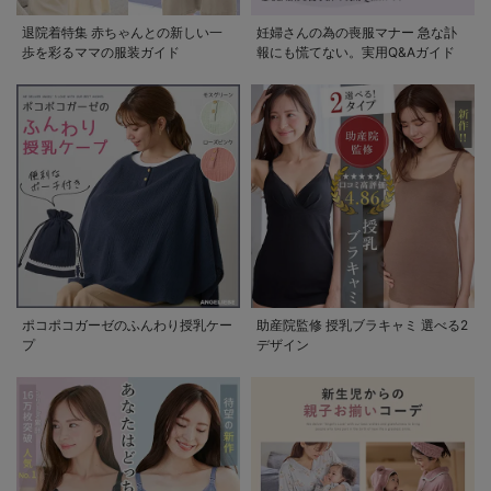
退院着特集 赤ちゃんとの新しい一
妊婦さんの為の喪服マナー 急な訃
歩を彩るママの服装ガイド
報にも慌てない。実用Q&Aガイド
ポコポコガーゼのふんわり授乳ケー
助産院監修 授乳ブラキャミ 選べる2
プ
デザイン