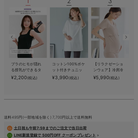
1
2
3
デロンギ
入院準備の持ち物チェック
ブラのヒモが隠れ
コットン100%ポケ
【リラクゼーショ
る授乳ができるタ
ット付きチュニッ
ンウェア】冷房冷
ンクトップ 抗菌
クトップス マタ
え対策 保温＆リ
1
¥2,200
¥3,990
¥5,990
¥
(税込)
(税込)
(税込)
防臭 綿混モダー
ニティ・授乳服
カバリーサポー
ル
【出産後も長く使
ト momRest 半
える】
袖Tシャツ
efe×ANGELIEBEコ
ラボ 光電子 日
本製
送料495円(一部地域を除く) 7,700円以上で送料無料
土日祝も
午前7:59までのご注文で当日出荷
LINE新規登録で 500円OFF クーポンプレゼント