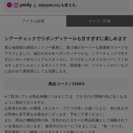
も使える。
と
アイテム説明
サイズ・詳細
シアーチェックでリボンディテールも甘すぎずに楽しめます
着心地抜群の綿混カットソー素材に、透け感がガーリーな異素材スリーブを
プラスしました。袖口の大きめリボンディテールも、シアーチェックで甘す
ぎないキレイめカジュアルスタイルに。さりげなくスタイルカバーしてくれ
るすっきりシルエットもポイントです。普段使いや、ジャケットのインなど
に合わせて通勤用としても活躍します。
商品コード／21360
※ご覧頂いている商品画像につきましては、できるだけ実物の色に近くなる
ように努めておりますが、
お客様がお使いの環境（モニター、ブラウザ等）の違いにより、色の見え方
が実物と若干異なる場合がございます。予めご了承ください。
また、商品の機能説明の為、完売されたカラーが商品画像として掲載されて
いる場合がございます。 販売中のカラーにつきましては、『色・サイズ』
選択画面にてご確認いただきますようお願いいたします。