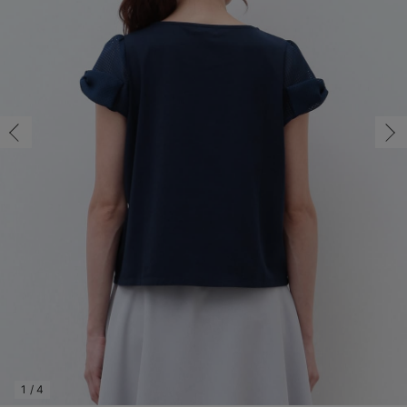
マタニティ パンツ
マタニティ ショーツ
授乳トップス
マタニティ オフィス 通勤服
授乳 ケープ
マタニティレギンス
【アウトレット】トップス・授乳トップス
透け防止
再入荷｜アウター
トップス
【37周年祭セール】4
【〜10℃】3月中旬
涼しくて可愛い「ワン
デニム
きれいめトップス派
マタニティインナー
【オフィスカジュアル
パンツタイプ
【フォーマル】ボトム
【ベビー】半袖
2WAYオール
Aライン ・フレアワ
〜5,000円（税込）
綿混素材
赤ちゃんへ使うもの
【冬のあったか特集】
マタニティ スカート
妊婦帯・腹帯・産前ガードル
マタニティ ドレス（結婚式・お呼ばれ）
【アウトレット】ボトムス
見えてもカワイイ
パンツ
レギンス
きれいめスカート派
ベビー
【フォーマル】トップ
【ベビー】グッズ
コンビ肌着
Iライン ・タイトシ
〜10,000円（税込）
腹巻・ひざ上パンツ
産後に使うグッズ
【冬のあったか特集】
マタニティ トップス
マタニティ 授乳 キャミソール
マタニティ フォーマル パンツ・ボトムス
【アウトレット】パジャマ
コットン素材
スカート
オフィス
きれいめ美脚パンツ派
短肌着
快適ウェア10%OFF
ジャンパースカート/
10,001円（税込）〜
保温&リカバリー
【冬のあったか特集】
マタニティ アウター（コート）・ママコート
産褥ショーツ
【アウトレット】インナー
冷房対策
パジャマ
ツィード派
セット
ワーク・オフィス
女の子におススメのギ
レギンス・タイツ
骨盤・マタニティベルト （妊娠中・産後）
【アウトレット】ベビー
接触冷感素材
インナー
MAX55%OFF ブラッ
王道シンプル派
カジュアル
男の子におススメのギ
カップ付きインナー
産後 ガードル インナー
Tシャツブラ
雑貨
セットアップ派
フォーマル / オケー
定番ギフト
あったか度◎
マタニティ 腹巻き
ブラトップ
ベビー
あったかアイテム｜ベ
もらって嬉しいギフト
裏起毛素材
親子セット
かわいくておもしろい
快適機能ウェア特集 トップス
何枚あっても嬉しいア
快適機能ウェア特集 ボトムス
長く使えるアイテム
快適機能ウェア特集 パジャマ
お部屋映えアイテム
1
/
4