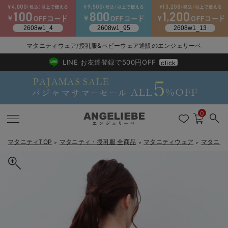
2026/NewArrival
送料495円(一部地域を除く) 7,700円以上で送料無料
マタニティウェア/授乳服&ベビーウェア通販のエンジェリーベ
LINE お友達登録で500円OFF
click
0
マタニティTOP
マタニティ・授乳服 全商品
マタニティウェア
マタニテ
＞
＞
＞
戻る
戻る
戻る
戻る
戻る
戻る
戻る
戻る
戻る
戻る
戻る
戻る
戻る
戻る
戻る
戻る
戻る
戻る
戻る
戻る
戻る
戻る
戻る
戻る
戻る
戻る
戻る
戻る
戻る
戻る
戻る
マタニティウェア全て
マタニティ 下着・インナー全て
授乳服全て
マタニティ フォーマル全て
授乳用品全て
マタニティレッグウェア全て
マタニティ ボディケア全て
アウトレット全て
特集全て
再入荷全て
送料無料アイテム全て
ブラキャミ おまとめ
【37周年祭セール】
気温差別オススメアイ
マタニティウェア お
こだわりの履き心地！
出産準備応援割全て
春のマタニティワンピ
Gift Selection 
冬の冷え対策インナー
入院準備の持ち物チェ
冬のあったか特集全て
マタニティ ワンピース
授乳ワンピース
マタニティ スーツ
妊婦用 抱き枕・授乳クッション
マタニティストッキング・タイツ
妊娠線クリーム
【アウトレット】ワンピース
抗菌防臭加工
再入荷｜インナー
授乳ブラ・マタニティブラ（マタニティインナー・産後用品）
ワンピース
【37周年祭セール】2
【15℃】3月下旬～
動きやすく着回しでき
強撚スムース(コスパ
【おまとめ割】パジャ
カジュアル
ジャケット派
マタニティパジャマ
【オフィスカジュアル
レギンスタイプ
【フォーマル】ワンピ
【ベビー】長袖
ハンカチ
快適ウェア10%OFF
セットアップ・ レイ
〜3,000円（税込）
薄くてあったか
入院してすぐ使うグッ
【冬のあったか特集】