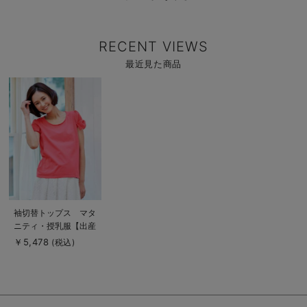
RECENT VIEWS
最近見た商品
商
品
詳
細
を
見
る
商
袖切替トップス マタ
品
ニティ・授乳服【出産
詳
細
後も長く使える】
￥5,478
(税込)
を
見
る