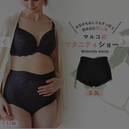
S/残り1点
マタニティ パンツ
マタニティ ショーツ
授乳トップス
マタニティ オフィス 通勤服
授乳 ケープ
マタニティレギンス
【アウトレット】トップス・授乳トップス
透け防止
再入荷｜アウター
トップス
【37周年祭セール】4
【〜10℃】3月中旬
涼しくて可愛い「ワン
デニム
きれいめトップス派
マタニティインナー
【オフィスカジュアル
パンツタイプ
【フォーマル】ボトム
【ベビー】半袖
2WAYオール
Aライン ・フレアワ
〜5,000円（税込）
綿混素材
赤ちゃんへ使うもの
【冬のあったか特集】
S/残り1点
マタニティ スカート
妊婦帯・腹帯・産前ガードル
マタニティ ドレス（結婚式・お呼ばれ）
【アウトレット】ボトムス
見えてもカワイイ
パンツ
レギンス
きれいめスカート派
ベビー
【フォーマル】トップ
【ベビー】グッズ
コンビ肌着
Iライン ・タイトシ
〜10,000円（税込）
腹巻・ひざ上パンツ
産後に使うグッズ
【冬のあったか特集】
￥3,520
マタニティ トップス
マタニティ 授乳 キャミソール
マタニティ フォーマル パンツ・ボトムス
【アウトレット】パジャマ
コットン素材
スカート
オフィス
きれいめ美脚パンツ派
短肌着
快適ウェア10%OFF
ジャンパースカート/
10,001円（税込）〜
保温&リカバリー
【冬のあったか特集】
カートに入れる
マタニティ アウター（コート）・ママコート
産褥ショーツ
【アウトレット】インナー
冷房対策
パジャマ
ツィード派
セット
ワーク・オフィス
女の子におススメのギ
レギンス・タイツ
M/在庫なし
ブラック
M/在庫なし
骨盤・マタニティベルト （妊娠中・産後）
【アウトレット】ベビー
接触冷感素材
インナー
MAX55%OFF ブラッ
王道シンプル派
カジュアル
男の子におススメのギ
カップ付きインナー
￥3,520
産後 ガードル インナー
Tシャツブラ
雑貨
セットアップ派
フォーマル / オケー
定番ギフト
あったか度◎
売り切れ
マタニティ 腹巻き
ブラトップ
ベビー
あったかアイテム｜ベ
もらって嬉しいギフト
裏起毛素材
L/在庫なし
L/在庫なし
親子セット
かわいくておもしろい
￥3,520
快適機能ウェア特集 トップス
何枚あっても嬉しいア
売り切れ
快適機能ウェア特集 ボトムス
長く使えるアイテム
LL/在庫なし
快適機能ウェア特集 パジャマ
お部屋映えアイテム
LL/在庫なし
1
/
20
￥3,520