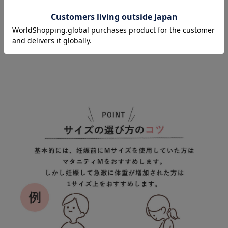
お気に入り商品を確認する
MARUKO ヴィレ
ーヴ マタニティブ
ラ ｜ マタニテ
¥14,300
(税込)
ィ・授乳ブラ