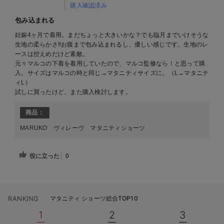
購入確認済み
包み込まれる
妊娠4ヶ月で着用。まだちょっと大きいかな？でも臨月までいけそうな
生地の柔らかさ‼︎お腹まで包み込まれるし、優しい感じです。生地のレ
ースは控えめだけど素敵。
元々マルコの下着を着用していたので、マルコ監修なら！と思って購
入。サイズはマルコの時と同じ→マタニティサイズに。（L→マタニテ
ィL）
試しに買ったけど、また購入検討します。
商品：
MARUKO ヴィレーヴ マタニティショーツ
役に立った
0
RANKING
マタニティ ショーツ総合TOP10
1
2
3