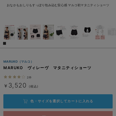
erbaviva（エルバビーバ）
おなかもおしりもすっぽり包み込む安心感 マルコ初マタニティショーツ
売り切れ
安心の日本製。先輩ママが買ってよかった！本当に必要な出産準備品
3L/在庫なし
ハレの日に着るANGELIEBEのセレモニー
3L/在庫なし
￥3,520
買って正解！高評価レビューアイテム
売り切れ
冬に可愛いニットがお得！
親子コーデ｜ママとベビーにおすすめ！
MARUKO（マルコ）
閉じる
MARUKO ヴィレーヴ マタニティショーツ
便利な育児家電
2件
Gift Selection 出産祝い
3,520
￥
(税込)
ロンパースはいつからいつまで使う？選ぶポイントも解説！
保育園・入園準備特集
色・サイズを選択して
カートに入れる
ファルスカ