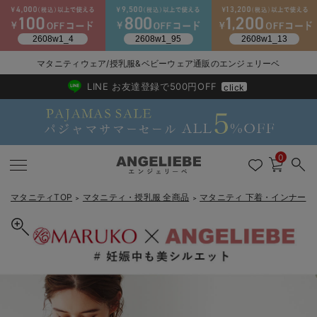
マタニティウェア/授乳服&ベビーウェア通販のエンジェリーベ
2026/NewArrival
送料495円(一部地域を除く) 7,700円以上で送料無料
LINE お友達登録で500円OFF
click
0
マタニティTOP
マタニティ・授乳服 全商品
マタニティ 下着・インナー
＞
＞
＞
戻る
戻る
戻る
戻る
戻る
戻る
戻る
戻る
戻る
戻る
戻る
戻る
戻る
戻る
戻る
戻る
戻る
戻る
戻る
戻る
戻る
戻る
戻る
戻る
戻る
戻る
戻る
戻る
戻る
戻る
戻る
カートに入れる
マタニティウェア全て
マタニティ 下着・インナー全て
授乳服全て
マタニティ フォーマル全て
授乳用品全て
マタニティレッグウェア全て
マタニティ ボディケア全て
アウトレット全て
特集全て
再入荷全て
送料無料アイテム全て
ブラキャミ おまとめ
【37周年祭セール】
気温差別オススメアイ
マタニティウェア お
こだわりの履き心地！
出産準備応援割全て
春のマタニティワンピ
Gift Selection 
冬の冷え対策インナー
入院準備の持ち物チェ
冬のあったか特集全て
MARUKO ヴィレーヴ マタニティショーツ
マタニティ ワンピース
授乳ワンピース
マタニティ スーツ
妊婦用 抱き枕・授乳クッション
マタニティストッキング・タイツ
妊娠線クリーム
【アウトレット】ワンピース
抗菌防臭加工
再入荷｜インナー
授乳ブラ・マタニティブラ（マタニティインナー・産後用品）
ワンピース
【37周年祭セール】2
【15℃】3月下旬～
動きやすく着回しでき
強撚スムース(コスパ
【おまとめ割】パジャ
カジュアル
ジャケット派
マタニティパジャマ
【オフィスカジュアル
レギンスタイプ
【フォーマル】ワンピ
【ベビー】長袖
ハンカチ
快適ウェア10%OFF
セットアップ・ レイ
〜3,000円（税込）
薄くてあったか
入院してすぐ使うグッ
【冬のあったか特集】