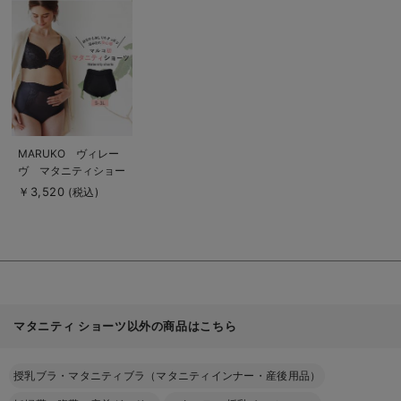
詳
細
を
見
る
商
MARUKO ヴィレー
品
ヴ マタニティショー
詳
細
ツ
￥3,520
(税込)
を
見
る
マタニティ ショーツ以外の商品はこちら
授乳ブラ・マタニティブラ（マタニティインナー・産後用品）