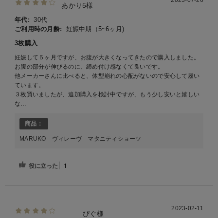
2023-07-26
あかり5様
年代:
30代
ご利用時の月齢:
妊娠中期（5~6ヶ月)
3枚購入
妊娠して５ヶ月ですが、お腹が大きくなってきたので購入しました。
お腹の部分が伸びるのに、締め付け感なくて良いです。
他メーカーさんに比べると、体型崩れの心配がないので安心して履い
ています。
３枚買いましたが、追加購入を検討中ですが、もう少し安いと嬉しい
な…
商品：
MARUKO ヴィレーヴ マタニティショーツ
役に立った
1
2023-02-11
ぴぐ様