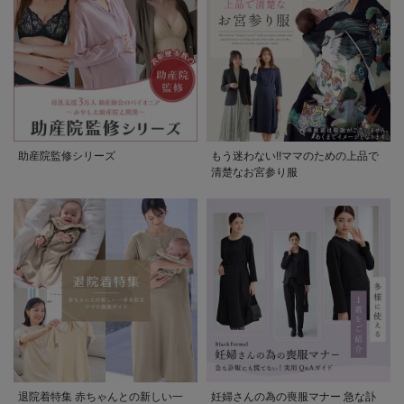
助産院監修シリーズ
もう迷わない!!ママのための上品で
清楚なお宮参り服
退院着特集 赤ちゃんとの新しい一
妊婦さんの為の喪服マナー 急な訃