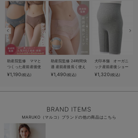
助産院監修 ママと
助産院監修 24時間快
犬印本舗 オーガニ
つくった産前産後使
適 産前産後長く使え
ック産前産後ショー
えるローライズマタ
るマタニティショー
ツ（3分丈・5分丈）
¥1,190
¥1,490
¥1,320
(税込)
(税込)
(税込)
ニティショーツ
ツ
BRAND ITEMS
MARUKO（マルコ）ブランドの他の商品はこちら