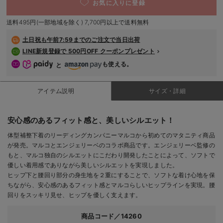
お気に入りに登録
デロンギ
送料495円(一部地域を除く) 7,700円以上で送料無料
入院準備の持ち物チェック
土日祝も
午前7:59までのご注文で当日出荷
LINE新規登録で 500円OFF クーポンプレゼント
も使える。
と
アイテム説明
サイズ・詳細
安心感のあるフィット感と、美しいシルエット！
体型補整下着のリーディングカンパニーマルコから初めてのマタニティ商品
が発売。マルコとエンジェリーベのコラボ商品です。エンジェリーベ監修の
もと、マルコ独自のシルエットにこだわり開発したことによって、ソフトで
優しい着用感でありながら美しいシルエットを実現しました。
ヒップ下と腰回り部分の身生地を２重にすることで、ソフトな着け心地を保
ちながら、安心感のあるフィット感とマルコらしいヒップラインを実現。腰
回りをスッキリ見せ、ヒップを優しく支えます。
商品コード／14260