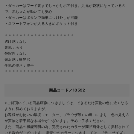
・ダッカーはフード裏までしっかりボア付き。足元が袋状になっているの
で、赤ちゃんが動いても安心
・ダッカーはボタンで簡単につけ外しが可能
・スマートフォンが入る大きめポケット付き
＊＊＊＊＊＊＊＊＊＊＊＊＊＊＊＊＊＊＊
透け感：なし
裏地：あり
伸縮性：なし
光沢感：微光沢
生地の厚さ：厚手
＊＊＊＊＊＊＊＊＊＊＊＊＊＊＊＊＊＊＊
商品コード／10592
※ご覧頂いている商品画像につきましては、できるだけ実物の色に近くなる
ように努めておりますが、
お客様がお使いの環境（モニター、ブラウザ等）の違いにより、色の見え方
が実物と若干異なる場合がございます。予めご了承ください。
また、商品の機能説明の為、完売されたカラーが商品画像として掲載されて
いる場合がございます。 販売中のカラーにつきましては、『色・サイズ』