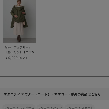
商
品
詳
細
を
見
る
商
fairy（フェアリー）
品
【あったか】【ダッカ
詳
細
ー付】フーデットママ
￥9,990
(税込)
を
コート マタニティ・
見
る
産後服【出産後も長く
使える】
マタニティ アウター（コート）・ママコート以外の商品はこちら
マタニティ ワンピース
マタニティ パンツ
マタニティ スカート