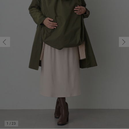
マタニティ パンツ
マタニティ ショーツ
授乳トップス
マタニティ オフィス 通勤服
授乳 ケープ
マタニティレギンス
【アウトレット】トップス・授乳トップス
透け防止
再入荷｜アウター
トップス
【37周年祭セール】4
【〜10℃】3月中旬
涼しくて可愛い「ワン
デニム
きれいめトップス派
マタニティインナー
【オフィスカジュアル
パンツタイプ
【フォーマル】ボトム
【ベビー】半袖
2WAYオール
Aライン ・フレアワ
〜5,000円（税込）
綿混素材
赤ちゃんへ使うもの
【冬のあったか特集】
M/在庫なし
マタニティ スカート
妊婦帯・腹帯・産前ガードル
マタニティ ドレス（結婚式・お呼ばれ）
【アウトレット】ボトムス
見えてもカワイイ
パンツ
レギンス
きれいめスカート派
ベビー
【フォーマル】トップ
【ベビー】グッズ
コンビ肌着
Iライン ・タイトシ
〜10,000円（税込）
腹巻・ひざ上パンツ
産後に使うグッズ
【冬のあったか特集】
M/在庫なし
￥9,990
マタニティ トップス
マタニティ 授乳 キャミソール
マタニティ フォーマル パンツ・ボトムス
【アウトレット】パジャマ
コットン素材
スカート
オフィス
きれいめ美脚パンツ派
短肌着
快適ウェア10%OFF
ジャンパースカート/
10,001円（税込）〜
保温&リカバリー
【冬のあったか特集】
売り切れ
マタニティ アウター（コート）・ママコート
産褥ショーツ
【アウトレット】インナー
冷房対策
パジャマ
ツィード派
セット
ワーク・オフィス
女の子におススメのギ
レギンス・タイツ
L/残り1点
カーキ
骨盤・マタニティベルト （妊娠中・産後）
【アウトレット】ベビー
接触冷感素材
インナー
MAX55%OFF ブラッ
王道シンプル派
カジュアル
男の子におススメのギ
カップ付きインナー
L/残り1点
￥9,990
産後 ガードル インナー
Tシャツブラ
雑貨
セットアップ派
フォーマル / オケー
定番ギフト
あったか度◎
カートに入れる
マタニティ 腹巻き
ブラトップ
ベビー
あったかアイテム｜ベ
もらって嬉しいギフト
裏起毛素材
親子セット
かわいくておもしろい
M/残り1点
快適機能ウェア特集 トップス
何枚あっても嬉しいア
M/残り1点
￥9,990
快適機能ウェア特集 ボトムス
長く使えるアイテム
カートに入れる
快適機能ウェア特集 パジャマ
お部屋映えアイテム
1
/
23