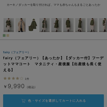
L/在庫なし
ベージュ
erbaviva（エルバビーバ）
カーキ／ダッカーを取り付ければ、ママも赤ちゃんもまるごとあったか
L/在庫なし
安心の日本製。先輩ママが買ってよかった！本当に必要な出産準備品
￥9,990
売り切れ
ハレの日に着るANGELIEBEのセレモニー
買って正解！高評価レビューアイテム
冬に可愛いニットがお得！
閉じる
fairy（フェアリー）
親子コーデ｜ママとベビーにおすすめ！
fairy（フェアリー）【あったか】【ダッカー付】フーデ
便利な育児家電
ットママコート マタニティ・産後服【出産後も長く使
える】
Gift Selection 出産祝い
1件
ロンパースはいつからいつまで使う？選ぶポイントも解説！
9,990
￥
(税込)
保育園・入園準備特集
色・サイズを選択して
カートに入れる
ファルスカ