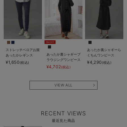
5%OFF
ストレッチベロアお腹
あったか裏シャギーら
あったか裏シャギーブ
あったかレギンス
くちんワンピース
ラウジングワンピース
fairy（フェアリー）
fairy（フェアリー）
¥1,650
¥4,290
(税込)
(税込)
パジャマ fairy（フェ
マタニティ・産後
マタニティ・産後
¥4,702
(税込)
アリー）マタニティ・
【出産後も長く使え
【出産後も長く使え
産後 【出産後も長く
る】
る】
使える】
VIEW ALL
RECENT VIEWS
最近見た商品