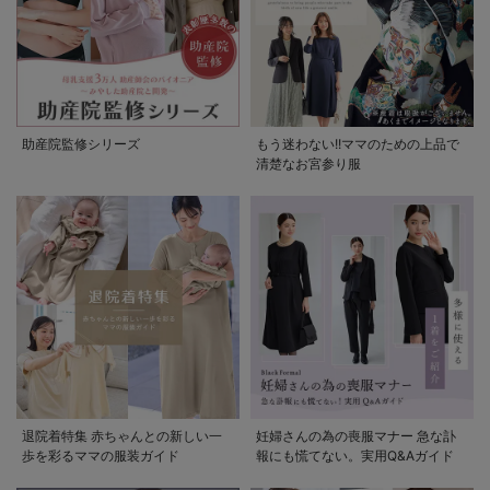
助産院監修シリーズ
もう迷わない!!ママのための上品で
清楚なお宮参り服
退院着特集 赤ちゃんとの新しい一
妊婦さんの為の喪服マナー 急な訃
歩を彩るママの服装ガイド
報にも慌てない。実用Q&Aガイド