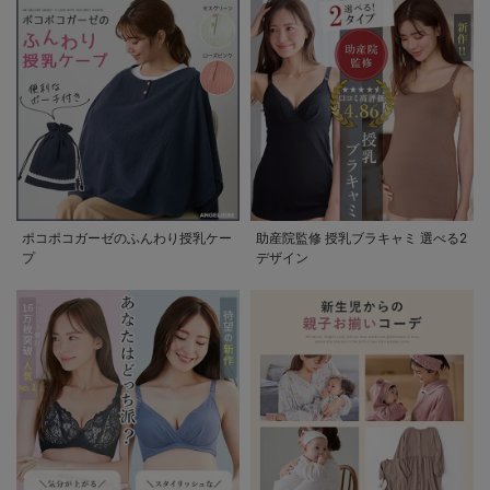
ポコポコガーゼのふんわり授乳ケー
助産院監修 授乳ブラキャミ 選べる2
プ
デザイン