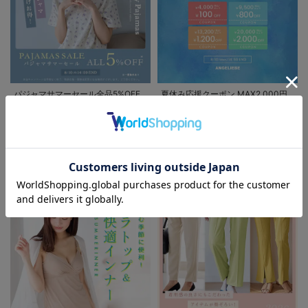
パジャマサマーセール全品5%OFF
夏休み応援クーポン MAX2,000円
OFF
FEATURE
お気に入り商品を確認する
お買い物を続ける
カートへ進む
マタニティウェア/授乳服/
マタニティ用品に関する特集