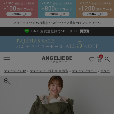
2026/NewArrival
送料495円(一部地域を除く) 7,700円以上で送料無料
マタニティウェア/授乳服&ベビーウェア通販のエンジェリーベ
LINE お友達登録で500円OFF
click
0
マタニティTOP
マタニティ・授乳服 全商品
マタニティウェア
マタニテ
＞
＞
＞
戻る
戻る
戻る
戻る
戻る
戻る
戻る
戻る
戻る
戻る
戻る
戻る
戻る
戻る
戻る
戻る
戻る
戻る
戻る
戻る
戻る
戻る
戻る
戻る
戻る
戻る
戻る
戻る
戻る
戻る
戻る
カートに入れる
マタニティウェア全て
マタニティ 下着・インナー全て
授乳服全て
マタニティ フォーマル全て
授乳用品全て
マタニティレッグウェア全て
マタニティ ボディケア全て
アウトレット全て
特集全て
再入荷全て
送料無料アイテム全て
ブラキャミ おまとめ
【37周年祭セール】
気温差別オススメアイ
マタニティウェア お
こだわりの履き心地！
出産準備応援割全て
春のマタニティワンピ
Gift Selection 
冬の冷え対策インナー
入院準備の持ち物チェ
冬のあったか特集全て
fairy（フェアリー）【あったか】【ダッカー付】フーデットママコー
マタニティ ワンピース
授乳ワンピース
マタニティ スーツ
妊婦用 抱き枕・授乳クッション
マタニティストッキング・タイツ
妊娠線クリーム
【アウトレット】ワンピース
抗菌防臭加工
再入荷｜インナー
授乳ブラ・マタニティブラ（マタニティインナー・産後用品）
ワンピース
【37周年祭セール】2
【15℃】3月下旬～
動きやすく着回しでき
強撚スムース(コスパ
【おまとめ割】パジャ
カジュアル
ジャケット派
マタニティパジャマ
【オフィスカジュアル
レギンスタイプ
【フォーマル】ワンピ
【ベビー】長袖
ハンカチ
快適ウェア10%OFF
セットアップ・ レイ
〜3,000円（税込）
薄くてあったか
入院してすぐ使うグッ
【冬のあったか特集】
ト マタニティ・産後服【出産後も長く使える】