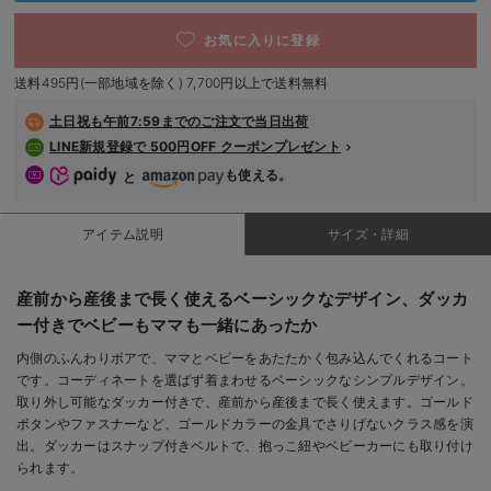
デロンギ
お気に入りに登録
入院準備の持ち物チェック
送料495円(一部地域を除く) 7,700円以上で送料無料
土日祝も
午前7:59までのご注文で当日出荷
LINE新規登録で 500円OFF クーポンプレゼント
も使える。
と
アイテム説明
サイズ・詳細
産前から産後まで長く使えるベーシックなデザイン、ダッカ
ー付きでベビーもママも一緒にあったか
内側のふんわりボアで、ママとベビーをあたたかく包み込んでくれるコート
です。コーディネートを選ばず着まわせるベーシックなシンプルデザイン。
取り外し可能なダッカー付きで、産前から産後まで長く使えます。ゴールド
ボタンやファスナーなど、ゴールドカラーの金具でさりげないクラス感を演
出。ダッカーはスナップ付きベルトで、抱っこ紐やベビーカーにも取り付け
られます。