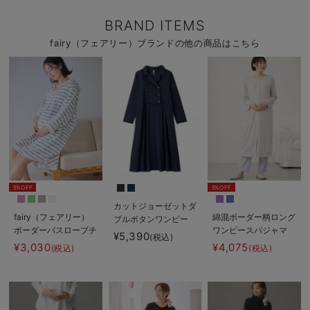
BRAND ITEMS
fairy（フェアリー）ブランドの他の商品はこちら
5%OFF
5%OFF
カットジョーゼットダ
fairy（フェアリー）
綿混ボーダー柄ロング
ブルボタンワンピー
ボーダーバスローブチ
ワンピースパジャマ
ス マタニティ・授乳
¥5,390
(税込)
ュニック
マタニティ・授乳パジ
服【出産後も長く使え
¥3,030
¥4,075
(税込)
(税込)
ャマ【出産後も長く使
る】fairy（フェアリ
える】fairy（フェア
ー）
リー）