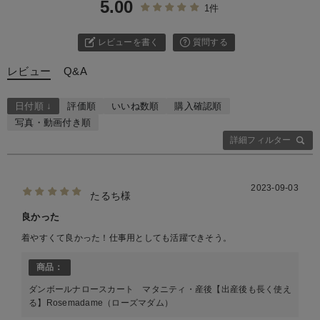
5.00
1件
レビューを書く
質問する
レビュー
Q&A
日付順 ↓
評価順
いいね数順
購入確認順
写真・動画付き順
詳細フィルター
2023-09-03
たるち様
良かった
着やすくて良かった！仕事用としても活躍できそう。
商品：
ダンボールナロースカート マタニティ・産後【出産後も長く使え
る】Rosemadame（ローズマダム）