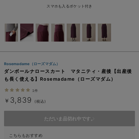
erbaviva（エルバビーバ）
スマホも入るポケット付き
安心の日本製。先輩ママが買ってよかった！本当に必要な出産準備品
ハレの日に着るANGELIEBEのセレモニー
買って正解！高評価レビューアイテム
冬に可愛いニットがお得！
Rosemadame（ローズマダム）
親子コーデ｜ママとベビーにおすすめ！
ダンボールナロースカート マタニティ・産後【出産後
も長く使える】Rosemadame（ローズマダム）
便利な育児家電
1件
Gift Selection 出産祝い
3,839
￥
(税込)
ロンパースはいつからいつまで使う？選ぶポイントも解説！
ただいま品切れ中です。
保育園・入園準備特集
ファルスカ
こちらもおすすめ