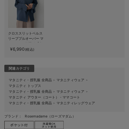
クロススリットベルス
リーブプルオーバー マ
タニティ・授乳服【出
¥6,990
産後も長く使える】
(税込)
関連カテゴリ
マタニティ・授乳服 全商品
マタニティウェア
＞
＞
マタニティ トップス
マタニティ・授乳服 全商品
マタニティウェア
＞
＞
マタニティ アウター（コート）・ママコート
マタニティ・授乳服 全商品
マタニティレッグウェア
＞
ブランド：
Rosemadame（ローズマダム）