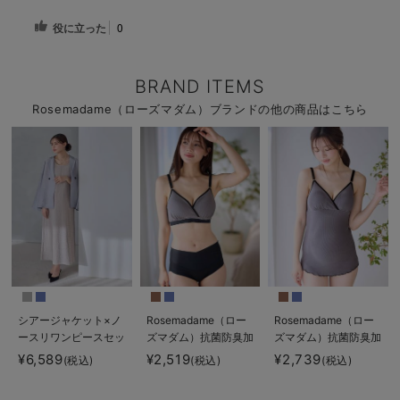
役に立った
0
BRAND ITEMS
Rosemadame（ローズマダム）ブランドの他の商品はこちら
シアージャケット×ノ
Rosemadame（ロー
Rosemadame（ロー
ースリワンピースセッ
ズマダム）抗菌防臭加
ズマダム）抗菌防臭加
ト マタニティ・産後
工バイカラー授乳ブラ
工バイカラー授乳キャ
¥6,589
¥2,519
¥2,739
(税込)
(税込)
(税込)
【産後も長く着れる】
ミソール
Rosemadame（ロー