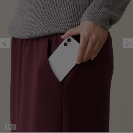
マタニティ パンツ
マタニティ ショーツ
授乳トップス
マタニティ オフィス 通勤服
授乳 ケープ
マタニティレギンス
【アウトレット】トップス・授乳トップス
透け防止
再入荷｜アウター
トップス
【37周年祭セール】4
【〜10℃】3月中旬
涼しくて可愛い「ワン
デニム
きれいめトップス派
マタニティインナー
【オフィスカジュアル
パンツタイプ
【フォーマル】ボトム
【ベビー】半袖
2WAYオール
Aライン ・フレアワ
〜5,000円（税込）
綿混素材
赤ちゃんへ使うもの
【冬のあったか特集】
マタニティ スカート
妊婦帯・腹帯・産前ガードル
マタニティ ドレス（結婚式・お呼ばれ）
【アウトレット】ボトムス
見えてもカワイイ
パンツ
レギンス
きれいめスカート派
ベビー
【フォーマル】トップ
【ベビー】グッズ
コンビ肌着
Iライン ・タイトシ
〜10,000円（税込）
腹巻・ひざ上パンツ
産後に使うグッズ
【冬のあったか特集】
マタニティ トップス
マタニティ 授乳 キャミソール
マタニティ フォーマル パンツ・ボトムス
【アウトレット】パジャマ
コットン素材
スカート
オフィス
きれいめ美脚パンツ派
短肌着
快適ウェア10%OFF
ジャンパースカート/
10,001円（税込）〜
保温&リカバリー
【冬のあったか特集】
マタニティ アウター（コート）・ママコート
産褥ショーツ
【アウトレット】インナー
冷房対策
パジャマ
ツィード派
セット
ワーク・オフィス
女の子におススメのギ
レギンス・タイツ
骨盤・マタニティベルト （妊娠中・産後）
【アウトレット】ベビー
接触冷感素材
インナー
MAX55%OFF ブラッ
王道シンプル派
カジュアル
男の子におススメのギ
カップ付きインナー
産後 ガードル インナー
Tシャツブラ
雑貨
セットアップ派
フォーマル / オケー
定番ギフト
あったか度◎
マタニティ 腹巻き
ブラトップ
ベビー
あったかアイテム｜ベ
もらって嬉しいギフト
裏起毛素材
親子セット
かわいくておもしろい
快適機能ウェア特集 トップス
何枚あっても嬉しいア
快適機能ウェア特集 ボトムス
長く使えるアイテム
快適機能ウェア特集 パジャマ
お部屋映えアイテム
1
/
7