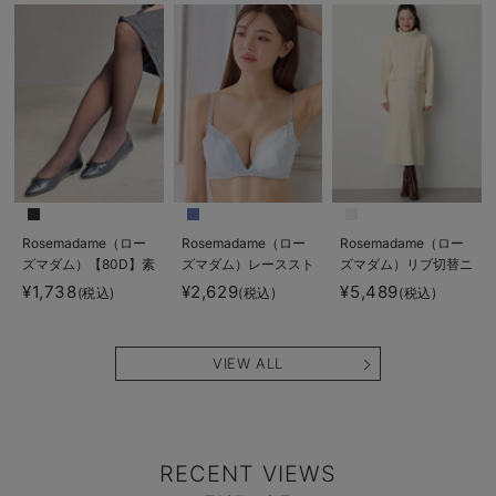
ズマダム）
Rosemadame（ロー
Rosemadame（ロー
Rosemadame（ロー
ズマダム）【80D】素
ズマダム）レーススト
ズマダム）リブ切替ニ
肌見えフェイクマタニ
ラップオープン授乳ブ
ットワンピ マタニテ
¥1,738
¥2,629
¥5,489
(税込)
(税込)
(税込)
ティタイツ【出産後も
ラ
ィ・授乳服【産後まで
長く使える】
長く使える】
VIEW ALL
RECENT VIEWS