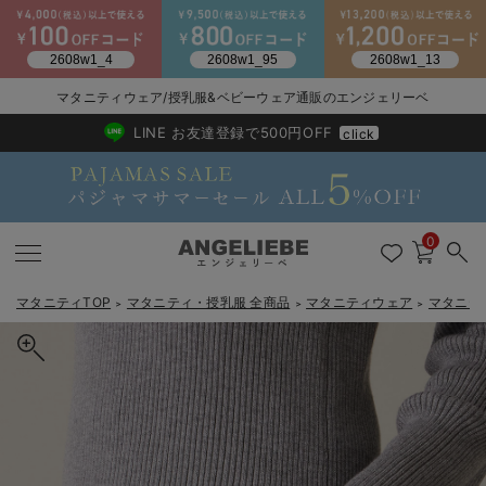
マタニティウェア/授乳服&ベビーウェア通販のエンジェリーベ
2026/NewArrival
送料495円(一部地域を除く) 7,700円以上で送料無料
LINE お友達登録で500円OFF
click
0
マタニティTOP
マタニティ・授乳服 全商品
マタニティウェア
マタニテ
＞
＞
＞
戻る
戻る
戻る
戻る
戻る
戻る
戻る
戻る
戻る
戻る
戻る
戻る
戻る
戻る
戻る
戻る
戻る
戻る
戻る
戻る
戻る
戻る
戻る
戻る
戻る
戻る
戻る
戻る
戻る
戻る
戻る
マタニティウェア全て
マタニティ 下着・インナー全て
授乳服全て
マタニティ フォーマル全て
授乳用品全て
マタニティレッグウェア全て
マタニティ ボディケア全て
アウトレット全て
特集全て
再入荷全て
送料無料アイテム全て
ブラキャミ おまとめ
【37周年祭セール】
気温差別オススメアイ
マタニティウェア お
こだわりの履き心地！
出産準備応援割全て
春のマタニティワンピ
Gift Selection 
冬の冷え対策インナー
入院準備の持ち物チェ
冬のあったか特集全て
マタニティ ワンピース
授乳ワンピース
マタニティ スーツ
妊婦用 抱き枕・授乳クッション
マタニティストッキング・タイツ
妊娠線クリーム
【アウトレット】ワンピース
抗菌防臭加工
再入荷｜インナー
授乳ブラ・マタニティブラ（マタニティインナー・産後用品）
ワンピース
【37周年祭セール】2
【15℃】3月下旬～
動きやすく着回しでき
強撚スムース(コスパ
【おまとめ割】パジャ
カジュアル
ジャケット派
マタニティパジャマ
【オフィスカジュアル
レギンスタイプ
【フォーマル】ワンピ
【ベビー】長袖
ハンカチ
快適ウェア10%OFF
セットアップ・ レイ
〜3,000円（税込）
薄くてあったか
入院してすぐ使うグッ
【冬のあったか特集】