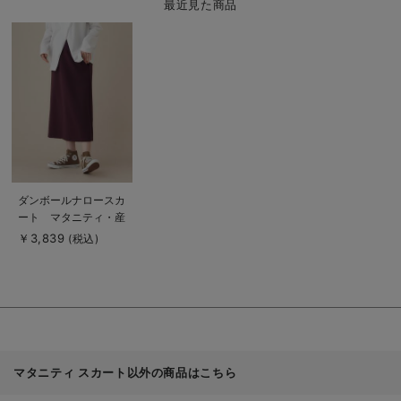
最近見た商品
商
品
詳
細
を
見
る
商
ダンボールナロースカ
品
ート マタニティ・産
詳
細
後【出産後も長く使え
￥3,839
(税込)
を
る】
見
る
Rosemadame（ロー
ズマダム）
マタニティ スカート以外の商品はこちら