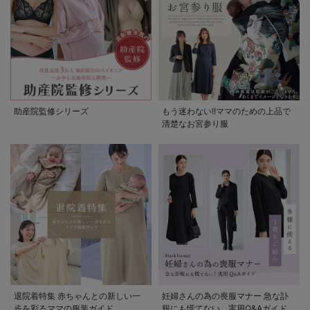
助産院監修シリーズ
もう迷わない!!ママのための上品で
清楚なお宮参り服
退院着特集 赤ちゃんとの新しい一
妊婦さんの為の喪服マナー 急な訃
歩を彩るママの服装ガイド
報にも慌てない。実用Q&Aガイド