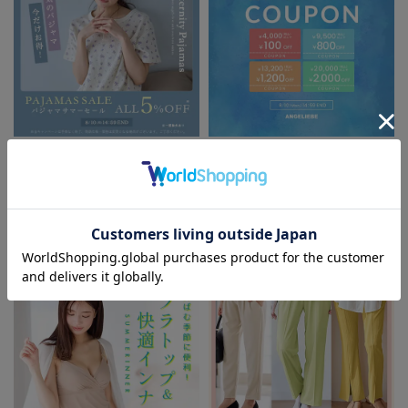
パジャマサマーセール全品5%OFF
夏休み応援クーポン MAX2,000円
OFF
お気に入り商品を確認する
FEATURE
お買い物を続ける
カートへ進む
マタニティウェア/授乳服/
マタニティ用品に関する特集