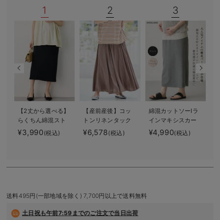
1
2
3
デロンギ
入院準備の持ち物チェック
【2丈から選べる】
【産前産後】コッ
綿混カットソーIラ
らくちん綿混スト
トンリネンタック
インマキシスカー
レッチリブナロー
フレアスカート
ト マタニティ・
¥3,990
¥6,578
¥4,990
¥
(税込)
(税込)
(税込)
スカート マタニ
【出産後も長く使
産後【出産後も長
R
ティ・産後【出産
える】
く着られる】
後も長く使える】
送料495円(一部地域を除く) 7,700円以上で送料無料
土日祝も
午前7:59までのご注文で当日出荷