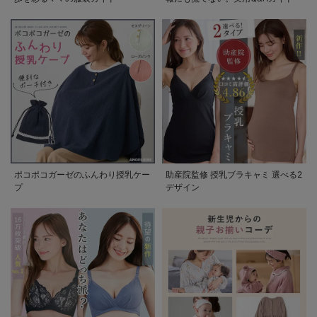
ポコポコガーゼのふんわり授乳ケー
助産院監修 授乳ブラキャミ 選べる2
プ
デザイン