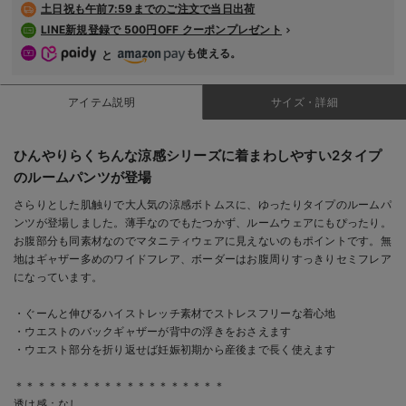
土日祝も
午前7:59までのご注文で当日出荷
LINE新規登録で 500円OFF クーポンプレゼント
も使える。
と
アイテム説明
サイズ・詳細
ひんやりらくちんな涼感シリーズに着まわしやすい2タイプ
のルームパンツが登場
さらりとした肌触りで大人気の涼感ボトムスに、ゆったりタイプのルームパ
ンツが登場しました。薄手なのでもたつかず、ルームウェアにもぴったり。
お腹部分も同素材なのでマタニティウェアに見えないのもポイントです。無
地はギャザー多めのワイドフレア、ボーダーはお腹周りすっきりセミフレア
になっています。
・ぐーんと伸びるハイストレッチ素材でストレスフリーな着心地
・ウエストのバックギャザーが背中の浮きをおさえます
・ウエスト部分を折り返せば妊娠初期から産後まで長く使えます
＊＊＊＊＊＊＊＊＊＊＊＊＊＊＊＊＊＊＊
透け感：なし