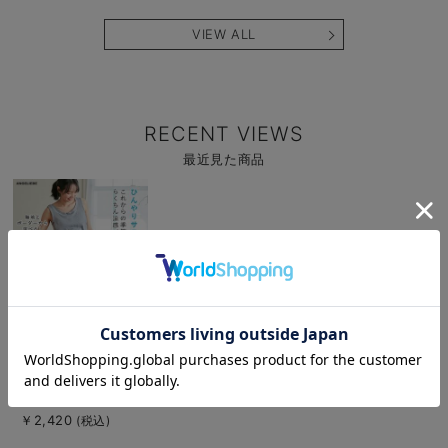
える】fairy（フェア
産後 【出産後も長く
る】
リー）
使える】
VIEW ALL
RECENT VIEWS
最近見た商品
商
品
詳
細
を
見
る
お気に入り商品を確認する
お買い物を続ける
カートへ進む
商
fairy（フェアリー）
品
涼感らくちんルームパ
詳
細
ンツ マタニティ・産
￥2,420
(税込)
を
後【出産後も長く使え
見