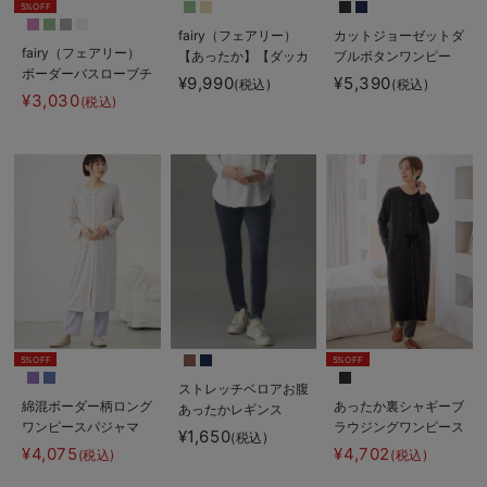
5%OFF
fairy（フェアリー）
カットジョーゼットダ
fairy（フェアリー）
【あったか】【ダッカ
ブルボタンワンピー
ボーダーバスローブチ
ー付】フーデットママ
ス マタニティ・授乳
¥9,990
¥5,390
(税込)
(税込)
ュニック
コート マタニティ・
服【出産後も長く使え
¥3,030
(税込)
産後服【出産後も長く
る】fairy（フェアリ
使える】
ー）
5%OFF
5%OFF
ストレッチベロアお腹
綿混ボーダー柄ロング
あったか裏シャギーブ
あったかレギンス
ワンピースパジャマ
ラウジングワンピース
fairy（フェアリー）
¥1,650
(税込)
マタニティ・授乳パジ
パジャマ fairy（フェ
マタニティ・産後
¥4,075
¥4,702
(税込)
(税込)
ャマ【出産後も長く使
アリー）マタニティ・
【出産後も長く使え