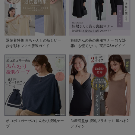
退院着特集 赤ちゃんとの新しい一
妊婦さんの為の喪服マナー 急な訃
歩を彩るママの服装ガイド
報にも慌てない。実用Q&Aガイド
ポコポコガーゼのふんわり授乳ケー
助産院監修 授乳ブラキャミ 選べる2
プ
デザイン