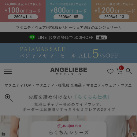
マタニティウェア/授乳服&ベビーウェア通販のエンジェリーベ
2026/NewArrival
送料495円(一部地域を除く) 7,700円以上で送料無料
LINE お友達登録で500円OFF
click
0
マタニティTOP
マタニティ・授乳服 全商品
マタニティウェア
マタニテ
＞
＞
＞
戻る
戻る
戻る
戻る
戻る
戻る
戻る
戻る
戻る
戻る
戻る
戻る
戻る
戻る
戻る
戻る
戻る
戻る
戻る
戻る
戻る
戻る
戻る
戻る
戻る
戻る
戻る
戻る
戻る
戻る
戻る
マタニティウェア全て
マタニティ 下着・インナー全て
授乳服全て
マタニティ フォーマル全て
授乳用品全て
マタニティレッグウェア全て
マタニティ ボディケア全て
アウトレット全て
特集全て
再入荷全て
送料無料アイテム全て
ブラキャミ おまとめ
【37周年祭セール】
気温差別オススメアイ
マタニティウェア お
こだわりの履き心地！
出産準備応援割全て
春のマタニティワンピ
Gift Selection 
冬の冷え対策インナー
入院準備の持ち物チェ
冬のあったか特集全て
マタニティ ワンピース
授乳ワンピース
マタニティ スーツ
妊婦用 抱き枕・授乳クッション
マタニティストッキング・タイツ
妊娠線クリーム
【アウトレット】ワンピース
抗菌防臭加工
再入荷｜インナー
授乳ブラ・マタニティブラ（マタニティインナー・産後用品）
ワンピース
【37周年祭セール】2
【15℃】3月下旬～
動きやすく着回しでき
強撚スムース(コスパ
【おまとめ割】パジャ
カジュアル
ジャケット派
マタニティパジャマ
【オフィスカジュアル
レギンスタイプ
【フォーマル】ワンピ
【ベビー】長袖
ハンカチ
快適ウェア10%OFF
セットアップ・ レイ
〜3,000円（税込）
薄くてあったか
入院してすぐ使うグッ
【冬のあったか特集】