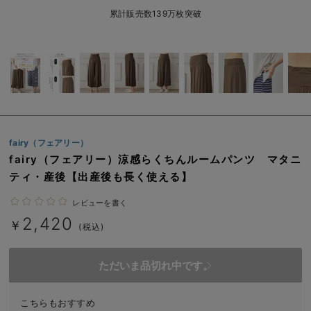
erbaviva（エルバビーバ）
累計販売数139万枚突破
安心の日本製。先輩ママが買ってよかった！本当に必要な出産準備品
ハレの日に着るANGELIEBEのセレモニー
買って正解！高評価レビューアイテム
冬に可愛いニットがお得！
fairy（フェアリー）
親子コーデ｜ママとベビーにおすすめ！
fairy（フェアリー）涼感らくちんルームパンツ マタニ
ティ・産後【出産後も長く使える】
便利な育児家電
レビューを書く
Gift Selection 出産祝い
2,420
￥
(税込)
ロンパースはいつからいつまで使う？選ぶポイントも解説！
ただいま品切れ中です。
保育園・入園準備特集
ファルスカ
こちらもおすすめ