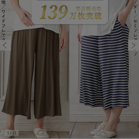
マタニティ パンツ
マタニティ ショーツ
授乳トップス
マタニティ オフィス 通勤服
授乳 ケープ
マタニティレギンス
【アウトレット】トップス・授乳トップス
透け防止
再入荷｜アウター
トップス
【37周年祭セール】4
【〜10℃】3月中旬
涼しくて可愛い「ワン
デニム
きれいめトップス派
マタニティインナー
【オフィスカジュアル
パンツタイプ
【フォーマル】ボトム
【ベビー】半袖
2WAYオール
Aライン ・フレアワ
〜5,000円（税込）
綿混素材
赤ちゃんへ使うもの
【冬のあったか特集】
マタニティ スカート
妊婦帯・腹帯・産前ガードル
マタニティ ドレス（結婚式・お呼ばれ）
【アウトレット】ボトムス
見えてもカワイイ
パンツ
レギンス
きれいめスカート派
ベビー
【フォーマル】トップ
【ベビー】グッズ
コンビ肌着
Iライン ・タイトシ
〜10,000円（税込）
腹巻・ひざ上パンツ
産後に使うグッズ
【冬のあったか特集】
マタニティ トップス
マタニティ 授乳 キャミソール
マタニティ フォーマル パンツ・ボトムス
【アウトレット】パジャマ
コットン素材
スカート
オフィス
きれいめ美脚パンツ派
短肌着
快適ウェア10%OFF
ジャンパースカート/
10,001円（税込）〜
保温&リカバリー
【冬のあったか特集】
マタニティ アウター（コート）・ママコート
産褥ショーツ
【アウトレット】インナー
冷房対策
パジャマ
ツィード派
セット
ワーク・オフィス
女の子におススメのギ
レギンス・タイツ
骨盤・マタニティベルト （妊娠中・産後）
【アウトレット】ベビー
接触冷感素材
インナー
MAX55%OFF ブラッ
王道シンプル派
カジュアル
男の子におススメのギ
カップ付きインナー
産後 ガードル インナー
Tシャツブラ
雑貨
セットアップ派
フォーマル / オケー
定番ギフト
あったか度◎
マタニティ 腹巻き
ブラトップ
ベビー
あったかアイテム｜ベ
もらって嬉しいギフト
裏起毛素材
親子セット
かわいくておもしろい
快適機能ウェア特集 トップス
何枚あっても嬉しいア
快適機能ウェア特集 ボトムス
長く使えるアイテム
快適機能ウェア特集 パジャマ
お部屋映えアイテム
1
/
11