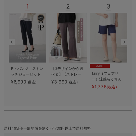
1
2
3
デロンギ
入院準備の持ち物チェック
5%OFF
P・パンツ ストレ
【2デザインから選
fairy（フェアリ
ッチジョーゼット
べる】【ストレー
使
ー）涼感らくちん
テーパード
ト・ワイド】らく
¥6,990
¥3,990
¥
(税込)
(税込)
ハーフパンツ マ
ちん綿混ストレッ
¥1,776
(税込)
¥
タニティ・産後
チリブパンツ マ
(
【出産後も長く使
タニティ・産後
える】
【出産後も長く使
える】
送料495円(一部地域を除く) 7,700円以上で送料無料