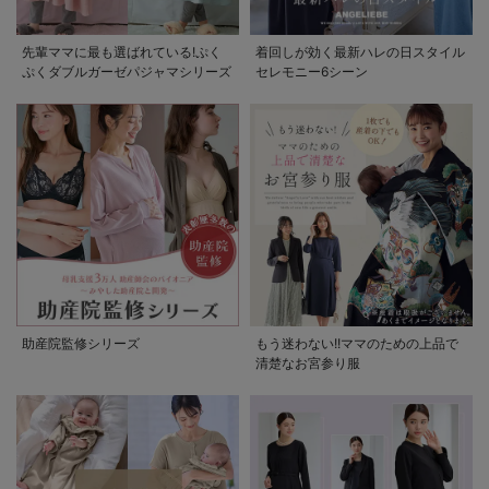
先輩ママに最も選ばれている!ぷく
着回しが効く最新ハレの日スタイル
ぷくダブルガーゼパジャマシリーズ
セレモニー6シーン
助産院監修シリーズ
もう迷わない!!ママのための上品で
清楚なお宮参り服