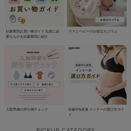
妊娠期別お買い物ガイド 出産に必
ママとベビーのお役立ちコラム
要なものを妊娠期別に紹介
入院準備の持ち物チェック
妊娠中&産後 インナーの選び方ガイ
ド
PICKUP CATEGORY