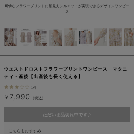
erbaviva（エルバビーバ）
可憐なフラワープリントに細見えシルエットが実現できるデザインワンピー
ス
安心の日本製。先輩ママが買ってよかった！本当に必要な出産準備品
ハレの日に着るANGELIEBEのセレモニー
買って正解！高評価レビューアイテム
冬に可愛いニットがお得！
親子コーデ｜ママとベビーにおすすめ！
ウエストドロストフラワープリントワンピース マタニ
ティ・産後【出産後も長く使える】
便利な育児家電
1件
Gift Selection 出産祝い
7,990
￥
(税込)
ロンパースはいつからいつまで使う？選ぶポイントも解説！
ただいま品切れ中です。
保育園・入園準備特集
ファルスカ
こちらもおすすめ