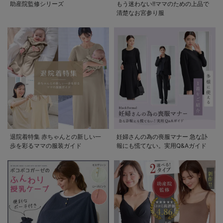
助産院監修シリーズ
もう迷わない!!ママのための上品で
清楚なお宮参り服
退院着特集 赤ちゃんとの新しい一
妊婦さんの為の喪服マナー 急な訃
歩を彩るママの服装ガイド
報にも慌てない。実用Q&Aガイド