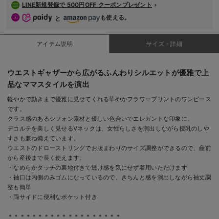
LINE新規登録で 500円OFF クーポンプレゼント
も使える。
と
アイテム説明
サイズ・詳細
ウエストギャザーから広がるふんわりシルエットが優雅で上
品なママスタイルを演出
軽やかで動きまで優雅に見せてくれる華やかフラワープリントのワンピース
です。
クラス感のあるシフォン素材と優しい色合いでエレガントな印象に。
デコルテを美しく見せるVネックは、女性らしさを演出しながら授乳のしや
すさも兼ね備えています。
ウエストのドローストリングでお腹まわりのサイズ調整ができるので、産前
から産後まで長く使えます。
・なめらかタッチの裏地付きで透け感を気にせず着用いただけます
・袖口は内側のみゴムになっているので、きちんと感を演出しながら袖丈調
整も簡単
・両サイドに便利なポケット付き
＊＊＊＊＊＊＊＊＊＊＊＊＊＊＊＊＊＊＊