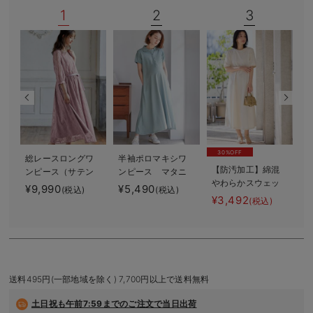
1
2
3
デロンギ
入院準備の持ち物チェック
30%OFF
総レースロングワ
半袖ポロマキシワ
【防汚加工】綿混
ンピース（サテン
ンピース マタニ
やわらかスウェッ
リボンベルト
ティ・授乳服【出
¥9,990
¥5,490
¥
(税込)
(税込)
ト半袖フレアワン
付） マタニテ
産後も長く使え
¥3,492
(税込)
ピース マタニテ
ィ・授乳服【出産
る】
ィ・産後【出産後
後も長く使える】
も長く使える】
送料495円(一部地域を除く) 7,700円以上で送料無料
土日祝も
午前7:59までのご注文で当日出荷