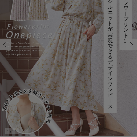
マタニティ パンツ
マタニティ ショーツ
授乳トップス
マタニティ オフィス 通勤服
授乳 ケープ
マタニティレギンス
【アウトレット】トップス・授乳トップス
透け防止
再入荷｜アウター
トップス
【37周年祭セール】4
【〜10℃】3月中旬
涼しくて可愛い「ワン
デニム
きれいめトップス派
マタニティインナー
【オフィスカジュアル
パンツタイプ
【フォーマル】ボトム
【ベビー】半袖
2WAYオール
Aライン ・フレアワ
〜5,000円（税込）
綿混素材
赤ちゃんへ使うもの
【冬のあったか特集】
マタニティ スカート
妊婦帯・腹帯・産前ガードル
マタニティ ドレス（結婚式・お呼ばれ）
【アウトレット】ボトムス
見えてもカワイイ
パンツ
レギンス
きれいめスカート派
ベビー
【フォーマル】トップ
【ベビー】グッズ
コンビ肌着
Iライン ・タイトシ
〜10,000円（税込）
腹巻・ひざ上パンツ
産後に使うグッズ
【冬のあったか特集】
マタニティ トップス
マタニティ 授乳 キャミソール
マタニティ フォーマル パンツ・ボトムス
【アウトレット】パジャマ
コットン素材
スカート
オフィス
きれいめ美脚パンツ派
短肌着
快適ウェア10%OFF
ジャンパースカート/
10,001円（税込）〜
保温&リカバリー
【冬のあったか特集】
マタニティ アウター（コート）・ママコート
産褥ショーツ
【アウトレット】インナー
冷房対策
パジャマ
ツィード派
セット
ワーク・オフィス
女の子におススメのギ
レギンス・タイツ
骨盤・マタニティベルト （妊娠中・産後）
【アウトレット】ベビー
接触冷感素材
インナー
MAX55%OFF ブラッ
王道シンプル派
カジュアル
男の子におススメのギ
カップ付きインナー
産後 ガードル インナー
Tシャツブラ
雑貨
セットアップ派
フォーマル / オケー
定番ギフト
あったか度◎
マタニティ 腹巻き
ブラトップ
ベビー
あったかアイテム｜ベ
もらって嬉しいギフト
裏起毛素材
親子セット
かわいくておもしろい
快適機能ウェア特集 トップス
何枚あっても嬉しいア
快適機能ウェア特集 ボトムス
長く使えるアイテム
快適機能ウェア特集 パジャマ
お部屋映えアイテム
1
/
17