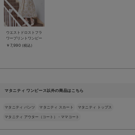
商
ウエストドロストフラ
品
ワープリントワンピー
詳
細
ス マタニティ・産後
￥7,990
(税込)
を
【出産後も長く使え
見
る
る】
マタニティ ワンピース以外の商品はこちら
マタニティ パンツ
マタニティ スカート
マタニティ トップス
マタニティ アウター（コート）・ママコート