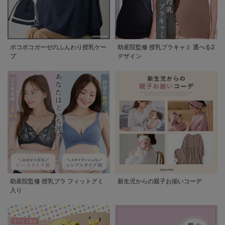
ポコポコガーゼのふんわり授乳ケー
助産院監修 授乳ブラキャミ 選べる2
プ
デザイン
助産院監修 授乳ブラ フィットグミ
新生児からの親子お揃いコーデ
入り