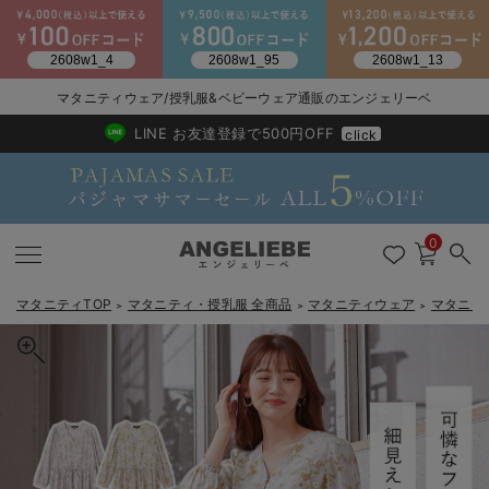
マタニティウェア/授乳服&ベビーウェア通販のエンジェリーベ
2026/NewArrival
送料495円(一部地域を除く) 7,700円以上で送料無料
LINE お友達登録で500円OFF
click
0
マタニティTOP
マタニティ・授乳服 全商品
マタニティウェア
マタニテ
＞
＞
＞
戻る
戻る
戻る
戻る
戻る
戻る
戻る
戻る
戻る
戻る
戻る
戻る
戻る
戻る
戻る
戻る
戻る
戻る
戻る
戻る
戻る
戻る
戻る
戻る
戻る
戻る
戻る
戻る
戻る
戻る
戻る
マタニティウェア全て
マタニティ 下着・インナー全て
授乳服全て
マタニティ フォーマル全て
授乳用品全て
マタニティレッグウェア全て
マタニティ ボディケア全て
アウトレット全て
特集全て
再入荷全て
送料無料アイテム全て
ブラキャミ おまとめ
【37周年祭セール】
気温差別オススメアイ
マタニティウェア お
こだわりの履き心地！
出産準備応援割全て
春のマタニティワンピ
Gift Selection 
冬の冷え対策インナー
入院準備の持ち物チェ
冬のあったか特集全て
マタニティ ワンピース
授乳ワンピース
マタニティ スーツ
妊婦用 抱き枕・授乳クッション
マタニティストッキング・タイツ
妊娠線クリーム
【アウトレット】ワンピース
抗菌防臭加工
再入荷｜インナー
授乳ブラ・マタニティブラ（マタニティインナー・産後用品）
ワンピース
【37周年祭セール】2
【15℃】3月下旬～
動きやすく着回しでき
強撚スムース(コスパ
【おまとめ割】パジャ
カジュアル
ジャケット派
マタニティパジャマ
【オフィスカジュアル
レギンスタイプ
【フォーマル】ワンピ
【ベビー】長袖
ハンカチ
快適ウェア10%OFF
セットアップ・ レイ
〜3,000円（税込）
薄くてあったか
入院してすぐ使うグッ
【冬のあったか特集】