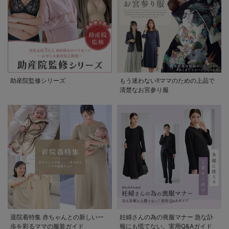
助産院監修シリーズ
もう迷わない!!ママのための上品で
清楚なお宮参り服
退院着特集 赤ちゃんとの新しい一
妊婦さんの為の喪服マナー 急な訃
歩を彩るママの服装ガイド
報にも慌てない。実用Q&Aガイド