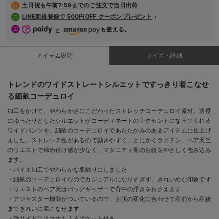
土日祝も
午前7:59までのご注文で当日出荷
LINE新規登録で 500円OFF クーポンプレゼント
も使える。
と
アイテム説明
サイズ・詳細
トレンドのワイドストレートシルエットですっきり着こなせ
る細畝コーデュロイ
加工をかけて、やわらかさにこだわったストレッチコーデュロイ素材。適度
にゆったりとしたシルエットがコーディネートのアクセントになってくれる
ワイドパンツを、細畝のコーデュロイであたたかみのあるアイテムに仕上げ
ました。ストレッチ性があるので動きやすく、とにかくラクチン。ベア天竺
のウエストで締め付け感が少なく、マタニティ期のお腹をやさしく包み込み
ます。
・バイオ加工でやわらかな肌触りにしました
・細畝のコーデュロイなのでカジュアルになりすぎず、きれいめな印象です
・ウエストのベア天はバッグギャザーで背中の浮きをおさえます
・アジャスター機能がついているので、お腹の変化に合わせて産前から産後
まできれいに着こなせます
・両サイドにスマホも入るポケット付き