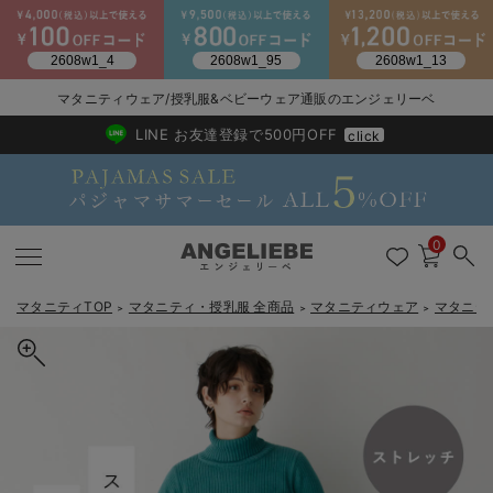
マタニティウェア/授乳服&ベビーウェア通販のエンジェリーベ
2026/NewArrival
送料495円(一部地域を除く) 7,700円以上で送料無料
LINE お友達登録で500円OFF
click
0
マタニティTOP
マタニティ・授乳服 全商品
マタニティウェア
マタニテ
＞
＞
＞
戻る
戻る
戻る
戻る
戻る
戻る
戻る
戻る
戻る
戻る
戻る
戻る
戻る
戻る
戻る
戻る
戻る
戻る
戻る
戻る
戻る
戻る
戻る
戻る
戻る
戻る
戻る
戻る
戻る
戻る
戻る
マタニティウェア全て
マタニティ 下着・インナー全て
授乳服全て
マタニティ フォーマル全て
授乳用品全て
マタニティレッグウェア全て
マタニティ ボディケア全て
アウトレット全て
特集全て
再入荷全て
送料無料アイテム全て
ブラキャミ おまとめ
【37周年祭セール】
気温差別オススメアイ
マタニティウェア お
こだわりの履き心地！
出産準備応援割全て
春のマタニティワンピ
Gift Selection 
冬の冷え対策インナー
入院準備の持ち物チェ
冬のあったか特集全て
マタニティ ワンピース
授乳ワンピース
マタニティ スーツ
妊婦用 抱き枕・授乳クッション
マタニティストッキング・タイツ
妊娠線クリーム
【アウトレット】ワンピース
抗菌防臭加工
再入荷｜インナー
授乳ブラ・マタニティブラ（マタニティインナー・産後用品）
ワンピース
【37周年祭セール】2
【15℃】3月下旬～
動きやすく着回しでき
強撚スムース(コスパ
【おまとめ割】パジャ
カジュアル
ジャケット派
マタニティパジャマ
【オフィスカジュアル
レギンスタイプ
【フォーマル】ワンピ
【ベビー】長袖
ハンカチ
快適ウェア10%OFF
セットアップ・ レイ
〜3,000円（税込）
薄くてあったか
入院してすぐ使うグッ
【冬のあったか特集】