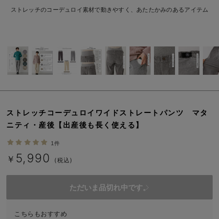
erbaviva（エルバビーバ）
ストレッチのコーデュロイ素材で動きやすく、あたたかみのあるアイテム
安心の日本製。先輩ママが買ってよかった！本当に必要な出産準備品
ハレの日に着るANGELIEBEのセレモニー
買って正解！高評価レビューアイテム
冬に可愛いニットがお得！
親子コーデ｜ママとベビーにおすすめ！
ストレッチコーデュロイワイドストレートパンツ マタ
ニティ・産後【出産後も長く使える】
便利な育児家電
1件
Gift Selection 出産祝い
5,990
￥
(税込)
ロンパースはいつからいつまで使う？選ぶポイントも解説！
ただいま品切れ中です。
保育園・入園準備特集
ファルスカ
こちらもおすすめ