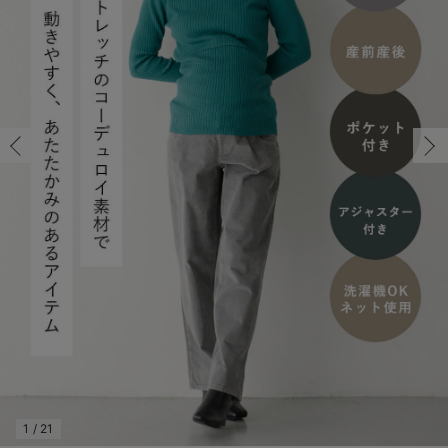
マタニティ パンツ
マタニティ ショーツ
授乳トップス
マタニティ オフィス 通勤服
授乳 ケープ
マタニティレギンス
【アウトレット】トップス・授乳トップス
透け防止
再入荷｜アウター
トップス
【37周年祭セール】4
【〜10℃】3月中旬
涼しくて可愛い「ワン
デニム
きれいめトップス派
マタニティインナー
【オフィスカジュアル
パンツタイプ
【フォーマル】ボトム
【ベビー】半袖
2WAYオール
Aライン ・フレアワ
〜5,000円（税込）
綿混素材
赤ちゃんへ使うもの
【冬のあったか特集】
マタニティ スカート
妊婦帯・腹帯・産前ガードル
マタニティ ドレス（結婚式・お呼ばれ）
【アウトレット】ボトムス
見えてもカワイイ
パンツ
レギンス
きれいめスカート派
ベビー
【フォーマル】トップ
【ベビー】グッズ
コンビ肌着
Iライン ・タイトシ
〜10,000円（税込）
腹巻・ひざ上パンツ
産後に使うグッズ
【冬のあったか特集】
マタニティ トップス
マタニティ 授乳 キャミソール
マタニティ フォーマル パンツ・ボトムス
【アウトレット】パジャマ
コットン素材
スカート
オフィス
きれいめ美脚パンツ派
短肌着
快適ウェア10%OFF
ジャンパースカート/
10,001円（税込）〜
保温&リカバリー
【冬のあったか特集】
マタニティ アウター（コート）・ママコート
産褥ショーツ
【アウトレット】インナー
冷房対策
パジャマ
ツィード派
セット
ワーク・オフィス
女の子におススメのギ
レギンス・タイツ
骨盤・マタニティベルト （妊娠中・産後）
【アウトレット】ベビー
接触冷感素材
インナー
MAX55%OFF ブラッ
王道シンプル派
カジュアル
男の子におススメのギ
カップ付きインナー
産後 ガードル インナー
Tシャツブラ
雑貨
セットアップ派
フォーマル / オケー
定番ギフト
あったか度◎
マタニティ 腹巻き
ブラトップ
ベビー
あったかアイテム｜ベ
もらって嬉しいギフト
裏起毛素材
親子セット
かわいくておもしろい
快適機能ウェア特集 トップス
何枚あっても嬉しいア
快適機能ウェア特集 ボトムス
長く使えるアイテム
快適機能ウェア特集 パジャマ
お部屋映えアイテム
1
/
21