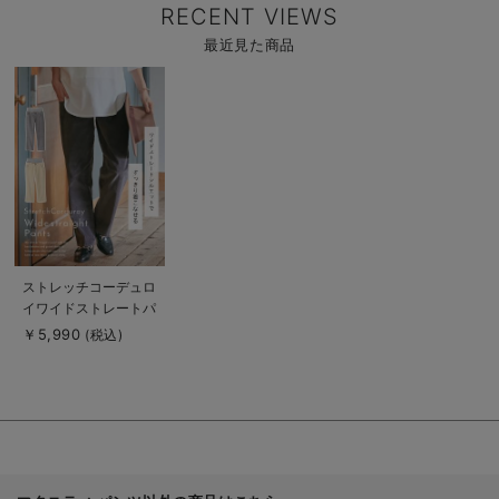
RECENT VIEWS
最近見た商品
商
品
詳
細
を
見
る
商
ストレッチコーデュロ
品
イワイドストレートパ
詳
細
ンツ マタニティ・産
￥5,990
(税込)
を
後【出産後も長く使え
見
る
る】