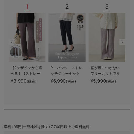
1
2
3
デロンギ
入院準備の持ち物チェック
【2デザインから選
P・パンツ ストレ
裾が床につかない
f
べる】【ストレー
ッチジョーゼット
フリーカットでき
ト・ワイド】らく
テーパード
るランダムプリー
¥3,990
¥6,990
¥5,990
(税込)
(税込)
(税込)
ちん綿混ストレッ
ツワイドパンツ
¥
チリブパンツ マ
マタニティ・産後
タニティ・産後
【出産後も長く使
【出産後も長く使
える】
える】
送料495円(一部地域を除く) 7,700円以上で送料無料