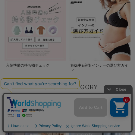
入院準備の持ち物チェック
妊娠中&産後 インナーの選び方ガイ
ド
PICKUP CATEGORY
マタニティウェア/マタニティ服/授乳服/
マタニティ用品カテゴリ