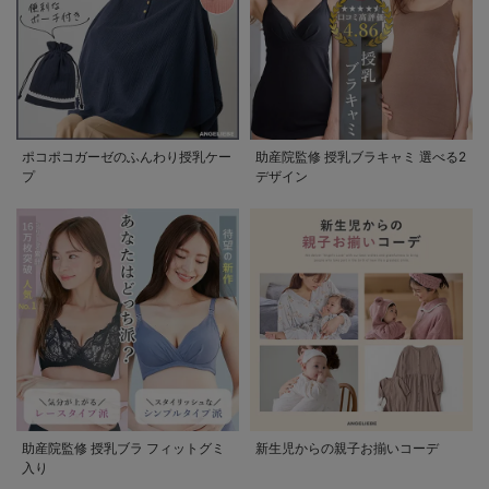
ポコポコガーゼのふんわり授乳ケー
助産院監修 授乳ブラキャミ 選べる2
プ
デザイン
助産院監修 授乳ブラ フィットグミ
新生児からの親子お揃いコーデ
入り