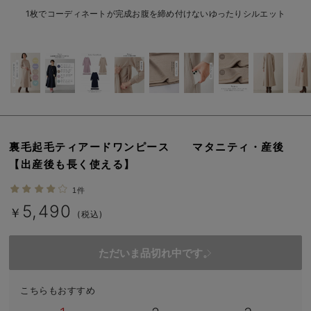
erbaviva（エルバビーバ）
1枚でコーディネートが完成お腹を締め付けないゆったりシルエット
安心の日本製。先輩ママが買ってよかった！本当に必要な出産準備品
ハレの日に着るANGELIEBEのセレモニー
買って正解！高評価レビューアイテム
冬に可愛いニットがお得！
裏毛起毛ティアードワンピース マタニティ・産後
親子コーデ｜ママとベビーにおすすめ！
【出産後も長く使える】
便利な育児家電
1件
5,490
Gift Selection 出産祝い
￥
(税込)
ロンパースはいつからいつまで使う？選ぶポイントも解説！
ただいま品切れ中です。
保育園・入園準備特集
こちらもおすすめ
ファルスカ