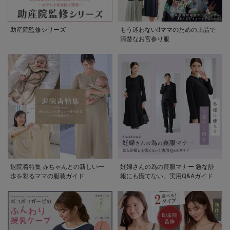
助産院監修シリーズ
もう迷わない!!ママのための上品で
清楚なお宮参り服
退院着特集 赤ちゃんとの新しい一
妊婦さんの為の喪服マナー 急な訃
歩を彩るママの服装ガイド
報にも慌てない。実用Q&Aガイド