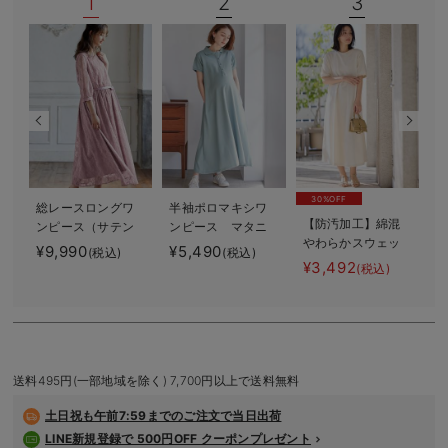
1
2
3
デロンギ
入院準備の持ち物チェック
30%OFF
総レースロングワ
半袖ポロマキシワ
【防汚加工】綿混
ンピース（サテン
ンピース マタニ
やわらかスウェッ
リボンベルト
ティ・授乳服【出
¥9,990
¥5,490
¥
(税込)
(税込)
ト半袖フレアワン
付） マタニテ
産後も長く使え
¥3,492
(税込)
ピース マタニテ
ィ・授乳服【出産
る】
ィ・産後【出産後
後も長く使える】
も長く使える】
送料495円(一部地域を除く) 7,700円以上で送料無料
土日祝も
午前7:59までのご注文で当日出荷
LINE新規登録で 500円OFF クーポンプレゼント