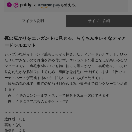
も使える。
と
アイテム説明
サイズ・詳細
裾の広がりをエレガントに見せる、らくちんキレイなティア
ードシルエット
シンプルながらトレンド感もしっかり押さえたティアードシルエット。ぴっ
たりしすぎないのでお腹を締め付けず、エレガントな着こなしが楽しめるワ
ンピースです。裏毛素材の中でも特に軽くて柔らかなミニ裏毛素材。ふんわ
りあたたかな肌触りにするため、裏面は微起毛に仕上げています。1枚でコ
ーディネートが完成するので、忙しいママにもぴったりです。
・軽めの着心地で、季節の変わり目から肌寒い春先までロングシーズン活躍
します
・両サイドのコンシールファスナーで授乳もスムーズにできます
・両サイドにスマホも入るポケット付き
＊＊＊＊＊＊＊＊＊＊＊＊＊＊＊＊＊＊＊
透け感：なし
裏地：なし
伸縮性：あり