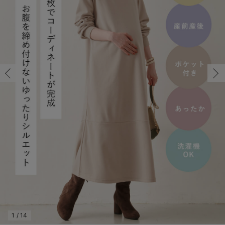
マタニティ パンツ
マタニティ ショーツ
授乳トップス
マタニティ オフィス 通勤服
授乳 ケープ
マタニティレギンス
【アウトレット】トップス・授乳トップス
透け防止
再入荷｜アウター
トップス
【37周年祭セール】4
【〜10℃】3月中旬
涼しくて可愛い「ワン
デニム
きれいめトップス派
マタニティインナー
【オフィスカジュアル
パンツタイプ
【フォーマル】ボトム
【ベビー】半袖
2WAYオール
Aライン ・フレアワ
〜5,000円（税込）
綿混素材
赤ちゃんへ使うもの
【冬のあったか特集】
マタニティ スカート
妊婦帯・腹帯・産前ガードル
マタニティ ドレス（結婚式・お呼ばれ）
【アウトレット】ボトムス
見えてもカワイイ
パンツ
レギンス
きれいめスカート派
ベビー
【フォーマル】トップ
【ベビー】グッズ
コンビ肌着
Iライン ・タイトシ
〜10,000円（税込）
腹巻・ひざ上パンツ
産後に使うグッズ
【冬のあったか特集】
マタニティ トップス
マタニティ 授乳 キャミソール
マタニティ フォーマル パンツ・ボトムス
【アウトレット】パジャマ
コットン素材
スカート
オフィス
きれいめ美脚パンツ派
短肌着
快適ウェア10%OFF
ジャンパースカート/
10,001円（税込）〜
保温&リカバリー
【冬のあったか特集】
マタニティ アウター（コート）・ママコート
産褥ショーツ
【アウトレット】インナー
冷房対策
パジャマ
ツィード派
セット
ワーク・オフィス
女の子におススメのギ
レギンス・タイツ
骨盤・マタニティベルト （妊娠中・産後）
【アウトレット】ベビー
接触冷感素材
インナー
MAX55%OFF ブラッ
王道シンプル派
カジュアル
男の子におススメのギ
カップ付きインナー
産後 ガードル インナー
Tシャツブラ
雑貨
セットアップ派
フォーマル / オケー
定番ギフト
あったか度◎
マタニティ 腹巻き
ブラトップ
ベビー
あったかアイテム｜ベ
もらって嬉しいギフト
裏起毛素材
親子セット
かわいくておもしろい
快適機能ウェア特集 トップス
何枚あっても嬉しいア
快適機能ウェア特集 ボトムス
長く使えるアイテム
快適機能ウェア特集 パジャマ
お部屋映えアイテム
1
/
14