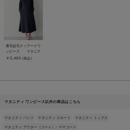
細
を
見
る
商
裏毛起毛ティアードワ
品
ンピース マタニテ
詳
細
ィ・産後【出産後も長
￥5,490
(税込)
を
く使える】
見
る
マタニティ ワンピース以外の商品はこちら
マタニティ パンツ
マタニティ スカート
マタニティ トップス
マタニティ アウター（コート）・ママコート