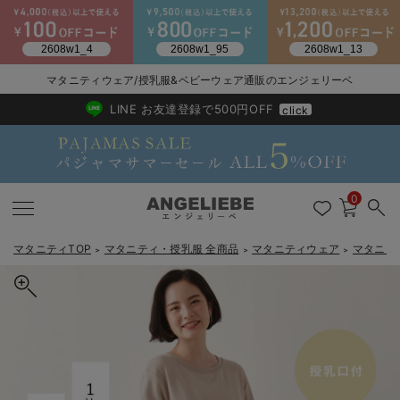
マタニティウェア/授乳服&ベビーウェア通販のエンジェリーベ
2026/NewArrival
送料495円(一部地域を除く) 7,700円以上で送料無料
LINE お友達登録で500円OFF
click
0
マタニティTOP
マタニティ・授乳服 全商品
マタニティウェア
マタニテ
＞
＞
＞
戻る
戻る
戻る
戻る
戻る
戻る
戻る
戻る
戻る
戻る
戻る
戻る
戻る
戻る
戻る
戻る
戻る
戻る
戻る
戻る
戻る
戻る
戻る
戻る
戻る
戻る
戻る
戻る
戻る
戻る
戻る
マタニティウェア全て
マタニティ 下着・インナー全て
授乳服全て
マタニティ フォーマル全て
授乳用品全て
マタニティレッグウェア全て
マタニティ ボディケア全て
アウトレット全て
特集全て
再入荷全て
送料無料アイテム全て
ブラキャミ おまとめ
【37周年祭セール】
気温差別オススメアイ
マタニティウェア お
こだわりの履き心地！
出産準備応援割全て
春のマタニティワンピ
Gift Selection 
冬の冷え対策インナー
入院準備の持ち物チェ
冬のあったか特集全て
マタニティ ワンピース
授乳ワンピース
マタニティ スーツ
妊婦用 抱き枕・授乳クッション
マタニティストッキング・タイツ
妊娠線クリーム
【アウトレット】ワンピース
抗菌防臭加工
再入荷｜インナー
授乳ブラ・マタニティブラ（マタニティインナー・産後用品）
ワンピース
【37周年祭セール】2
【15℃】3月下旬～
動きやすく着回しでき
強撚スムース(コスパ
【おまとめ割】パジャ
カジュアル
ジャケット派
マタニティパジャマ
【オフィスカジュアル
レギンスタイプ
【フォーマル】ワンピ
【ベビー】長袖
ハンカチ
快適ウェア10%OFF
セットアップ・ レイ
〜3,000円（税込）
薄くてあったか
入院してすぐ使うグッ
【冬のあったか特集】