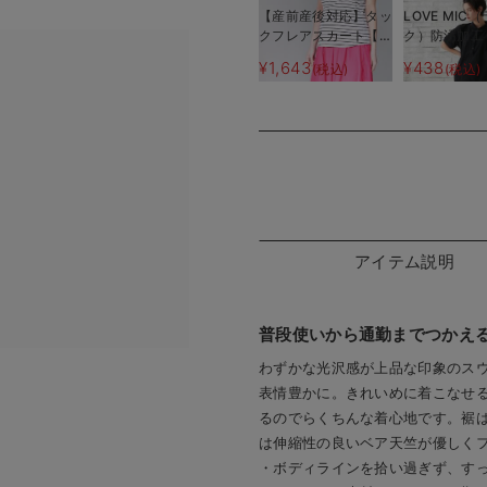
【産前産後対応】タッ
LOVE MIC
クフレアスカート【出
ク）防汚加工
産後も長く使える】
スカート
¥1,643
¥438
(税込)
(税込)
アイテム説明
普段使いから通勤までつかえる
わずかな光沢感が上品な印象のス
表情豊かに。きれいめに着こなせる
るのでらくちんな着心地です。裾
は伸縮性の良いベア天竺が優しく
・ボディラインを拾い過ぎず、す