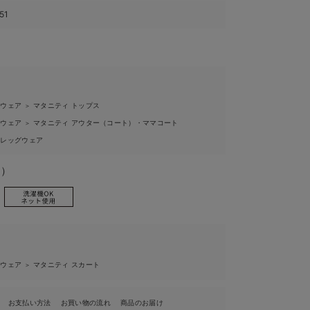
51
ィウェア
マタニティ トップス
＞
ィウェア
マタニティ アウター（コート）・ママコート
＞
ィレッグウェア
ー）
ィウェア
マタニティ スカート
＞
お支払い方法
お買い物の流れ
商品のお届け