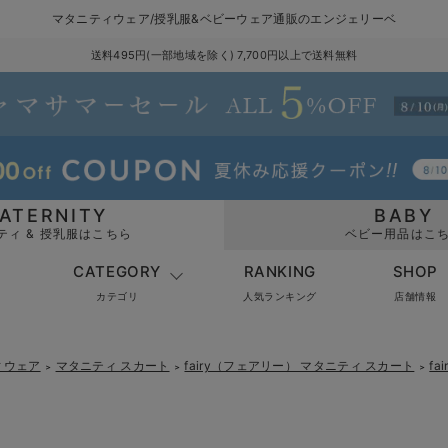
マタニティウェア/授乳服&ベビーウェア通販のエンジェリーベ
送料495円(一部地域を除く) 7,700円以上で送料無料
ATERNITY
BABY
ティ & 授乳服はこちら
ベビー用品はこ
CATEGORY
RANKING
SHOP
カテゴリ
人気ランキング
店舗情報
ィウェア
マタニティ スカート
fairy（フェアリー） マタニティ スカート
f
＞
＞
＞