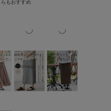
ちらもおすすめ
コットン
綿混カットソーIライ
ナロースカート ジョ
フレアス
ンマキシスカート マ
ーゼット風カットソ
だわりポイント
カラー
後も長く
タニティ・産後【出産
ー
¥4,990
¥3,839
)
(税込)
(税込)
後も長く着られる】
Rosemadame（ロー
ズマダム） マタニテ
ィ・産後