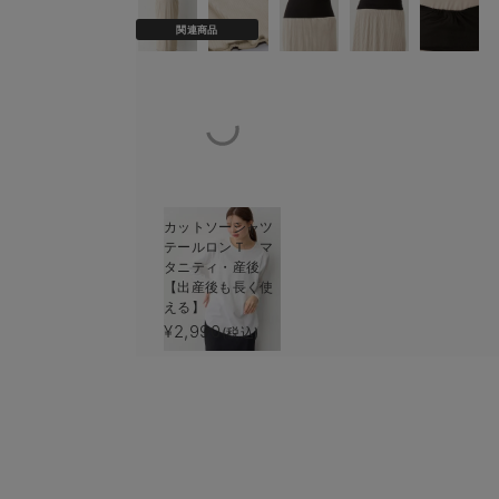
関連商品
カットソーシャツ
テールロンＴ マ
タニティ・産後
【出産後も長く使
える】
¥2,990
(税込)