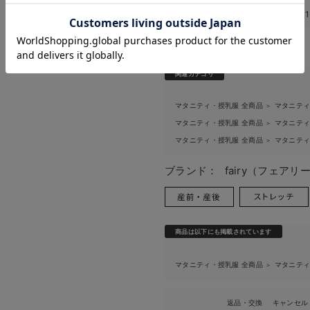
お気に入り商品を確認する
このアイテムのお気に入り登録数
1
関連カテゴリ
テールロン
マタニティ・授乳服 全商品
マタニテ
＞
産後【出産
マタニティ・授乳服 全商品
マタニテ
＞
マタニティ・授乳服 全商品
マタニテ
＞
ブランド：
fairy（フェアリ
商品は以下にも掲載されています
マタニティ・授乳服 全商品
マタニテ
＞
返品・交換
キャンセル