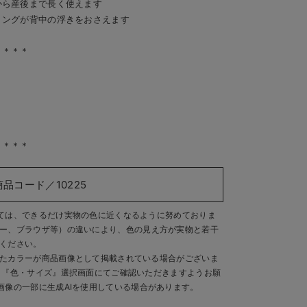
から産後まで長く使えます
リングが背中の浮きをおさえます
＊＊＊＊
＊＊＊＊
商品コード／10225
ては、できるだけ実物の色に近くなるように努めておりま
ー、ブラウザ等）の違いにより、色の見え方が実物と若干
ください。
たカラーが商品画像として掲載されている場合がございま
、『色・サイズ』選択画面にてご確認いただきますようお願
画像の一部に生成AIを使用している場合があります。