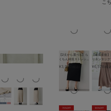
こ
【2丈から選べる】ら
【産前産後】
くちん綿混ストレッチ
リネンタック
ルエット
ママMDおすすめこ
リブナロースカート
カート【出産
¥3,990
¥6,578
(税込)
(税込
マタニティ・産後【出
使える】
産後も長く使える】
70%OFF
90%OFF