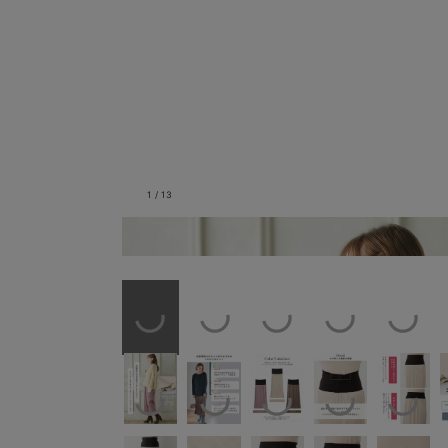
1
/
13
すっきり見えするIラインシ