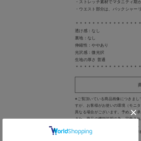
・ストレッチ素材でマタニティ期
・ウエスト部分は、バックシャー
＊＊＊＊＊＊＊＊＊＊＊＊＊＊＊
透け感：なし
裏地：なし
伸縮性：ややあり
光沢感：微光択
生地の厚さ 普通
＊＊＊＊＊＊＊＊＊＊＊＊＊＊＊
お買い物を続ける
カートへ進む
RELATED ITEMS
関連商品
※ご覧頂いている商品画像につきまし
すが、
お客様がお使いの環境（モニタ
異なる場合がございます。予めご了承
また、商品の機能説明の為、完売され
す。 販売中のカラーにつきましては
いいたします。
※商品画像・イメージ