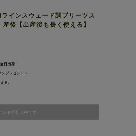
ー）Iラインスウェード調プリーツス
・産後【出産後も長く使える】
で当日出荷
ーポンプレゼント
使える。
だいま品切れ中です。