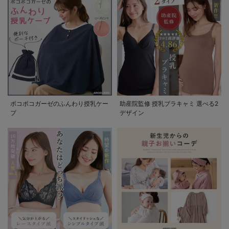
ポコポコガーゼのふんわり授乳ケー
助産院監修 授乳ブラキャミ 選べる2
プ
デザイン