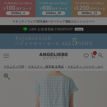
2026/NewArrival
送料495円(一部地域を除く) 7,700円以上で送料無料
マタニティウェア/授乳服&ベビーウェア通販のエンジェリーベ
LINE お友達登録で500円OFF
click
0
マタニティTOP
マタニティ・授乳服 全商品
マタニティ パジャマ・ルーム
＞
＞
戻る
戻る
戻る
戻る
戻る
戻る
戻る
戻る
戻る
戻る
戻る
戻る
戻る
戻る
戻る
戻る
戻る
戻る
戻る
戻る
戻る
戻る
戻る
戻る
戻る
戻る
戻る
戻る
戻る
戻る
戻る
マタニティウェア全て
マタニティ 下着・インナー全て
授乳服全て
マタニティ フォーマル全て
授乳用品全て
マタニティレッグウェア全て
マタニティ ボディケア全て
アウトレット全て
特集全て
再入荷全て
送料無料アイテム全て
ブラキャミ おまとめ
【37周年祭セール】
気温差別オススメアイ
マタニティウェア お
こだわりの履き心地！
出産準備応援割全て
春のマタニティワンピ
Gift Selection 
冬の冷え対策インナー
入院準備の持ち物チェ
冬のあったか特集全て
マタニティ ワンピース
授乳ワンピース
マタニティ スーツ
妊婦用 抱き枕・授乳クッション
マタニティストッキング・タイツ
妊娠線クリーム
【アウトレット】ワンピース
抗菌防臭加工
再入荷｜インナー
授乳ブラ・マタニティブラ（マタニティインナー・産後用品）
ワンピース
【37周年祭セール】2
【15℃】3月下旬～
動きやすく着回しでき
強撚スムース(コスパ
【おまとめ割】パジャ
カジュアル
ジャケット派
マタニティパジャマ
【オフィスカジュアル
レギンスタイプ
【フォーマル】ワンピ
【ベビー】長袖
ハンカチ
快適ウェア10%OFF
セットアップ・ レイ
〜3,000円（税込）
薄くてあったか
入院してすぐ使うグッ
【冬のあったか特集】