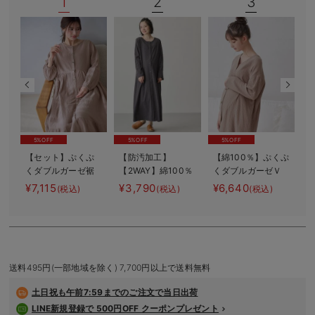
1
2
3
デロンギ
入院準備の持ち物チェック
5%OFF
5%OFF
5%OFF
【セット】ぷくぷ
【防汚加工】
【綿100％】ぷくぷ
くダブルガーゼ裾
【2WAY】綿100％
くダブルガーゼＶ
2
ティアード3WAYワ
前開き長袖ネグリ
ネックワンピ＆産
バ
¥7,115
¥3,790
¥6,640
¥
(税込)
(税込)
(税込)
ンピース＆産後も
ジェ マタニテ
前産後使えるレギ
使えるレギンスパ
ィ・授乳パジャマ
ンスパジャマ マ
ジャマ マタニテ
【産後も長く着れ
タニティ・授乳パ
ィ・授乳パジャマ
る】
ジャマ【親子コー
デ可】
送料495円(一部地域を除く) 7,700円以上で送料無料
土日祝も
午前7:59までのご注文で当日出荷
LINE新規登録で 500円OFF クーポンプレゼント