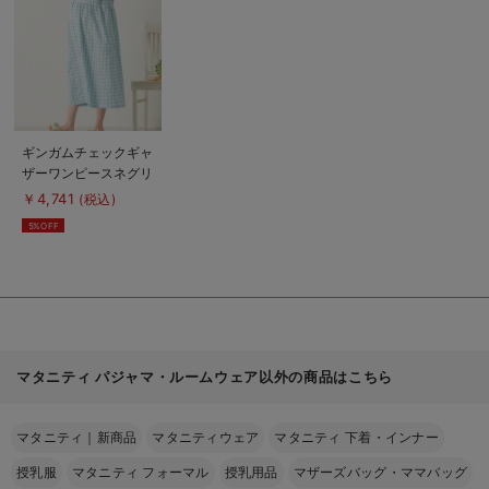
見
る
商
ギンガムチェックギャ
品
ザーワンピースネグリ
詳
細
ジェ マタニティ・授
￥4,741
(税込)
を
乳パジャマ
見
5%OFF
る
マタニティ パジャマ・ルームウェア以外の商品はこちら
マタニティ｜新商品
マタニティウェア
マタニティ 下着・インナー
授乳服
マタニティ フォーマル
授乳用品
マザーズバッグ・ママバッグ