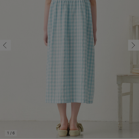
マタニティ パンツ
マタニティ ショーツ
授乳トップス
マタニティ オフィス 通勤服
授乳 ケープ
マタニティレギンス
【アウトレット】トップス・授乳トップス
透け防止
再入荷｜アウター
トップス
【37周年祭セール】4
【〜10℃】3月中旬
涼しくて可愛い「ワン
デニム
きれいめトップス派
マタニティインナー
【オフィスカジュアル
パンツタイプ
【フォーマル】ボトム
【ベビー】半袖
2WAYオール
Aライン ・フレアワ
〜5,000円（税込）
綿混素材
赤ちゃんへ使うもの
【冬のあったか特集】
マタニティ スカート
妊婦帯・腹帯・産前ガードル
マタニティ ドレス（結婚式・お呼ばれ）
【アウトレット】ボトムス
見えてもカワイイ
パンツ
レギンス
きれいめスカート派
ベビー
【フォーマル】トップ
【ベビー】グッズ
コンビ肌着
Iライン ・タイトシ
〜10,000円（税込）
腹巻・ひざ上パンツ
産後に使うグッズ
【冬のあったか特集】
マタニティ トップス
マタニティ 授乳 キャミソール
マタニティ フォーマル パンツ・ボトムス
【アウトレット】パジャマ
コットン素材
スカート
オフィス
きれいめ美脚パンツ派
短肌着
快適ウェア10%OFF
ジャンパースカート/
10,001円（税込）〜
保温&リカバリー
【冬のあったか特集】
マタニティ アウター（コート）・ママコート
産褥ショーツ
【アウトレット】インナー
冷房対策
パジャマ
ツィード派
セット
ワーク・オフィス
女の子におススメのギ
レギンス・タイツ
骨盤・マタニティベルト （妊娠中・産後）
【アウトレット】ベビー
接触冷感素材
インナー
MAX55%OFF ブラッ
王道シンプル派
カジュアル
男の子におススメのギ
カップ付きインナー
産後 ガードル インナー
Tシャツブラ
雑貨
セットアップ派
フォーマル / オケー
定番ギフト
あったか度◎
マタニティ 腹巻き
ブラトップ
ベビー
あったかアイテム｜ベ
もらって嬉しいギフト
裏起毛素材
親子セット
かわいくておもしろい
快適機能ウェア特集 トップス
何枚あっても嬉しいア
快適機能ウェア特集 ボトムス
長く使えるアイテム
快適機能ウェア特集 パジャマ
お部屋映えアイテム
1
/
6