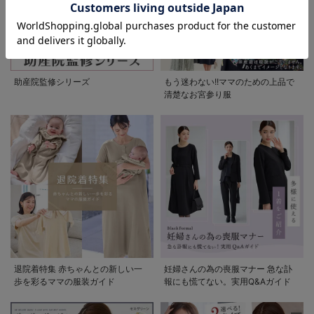
助産院監修シリーズ
もう迷わない!!ママのための上品で
清楚なお宮参り服
退院着特集 赤ちゃんとの新しい一
妊婦さんの為の喪服マナー 急な訃
歩を彩るママの服装ガイド
報にも慌てない。実用Q&Aガイド