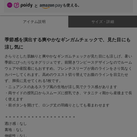
も使える。
と
アイテム説明
サイズ・詳細
季節感を演出する爽やかなギンガムチェックで、見た目にも
涼し気に
さらりとした肌触りと爽やかなギンガムチェックが見た目にも涼しげ。暑い
季節にぴったりなネグリジェです。前開きワンピースデザインなのでルーム
ウェアや産院着にもおすすめ。フレンチスリーブが肩のラインをさり気なく
カバーしてくれます。高めのウエスト切り替えでお腹のラインを目立たせ
ず、脚長に見せてくれる1枚です。
・ニュアンスのあるスラブ風の生地が涼し気でクラス感があります
・両サイドの授乳口からスムーズに授乳でき、マタニティ期から産後まで長
く使えます
・前ボタンを開けて、ロング丈の羽織りとしても着まわせます
＊＊＊＊＊＊＊＊＊＊＊＊＊＊＊＊＊＊＊
透け感：なし
裏地：なし
伸縮性：なし