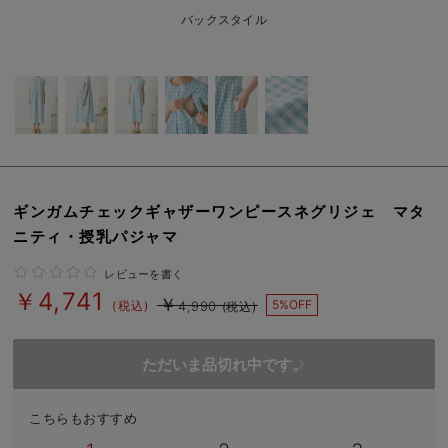
erbaviva（エルバビーバ）
バックスタイル
安心の日本製。先輩ママが買ってよかった！本当に必要な出産準備品
ハレの日に着るANGELIEBEのセレモニー
買って正解！高評価レビューアイテム
冬に可愛いニットがお得！
ギンガムチェックギャザーワンピースネグリジェ マタ
親子コーデ｜ママとベビーにおすすめ！
ニティ・授乳パジャマ
便利な育児家電
レビューを書く
￥4,741
￥
Gift Selection 出産祝い
5%OFF
(税込)
4,990
(税込)
ロンパースはいつからいつまで使う？選ぶポイントも解説！
ただいま品切れ中です。
保育園・入園準備特集
こちらもおすすめ
ファルスカ