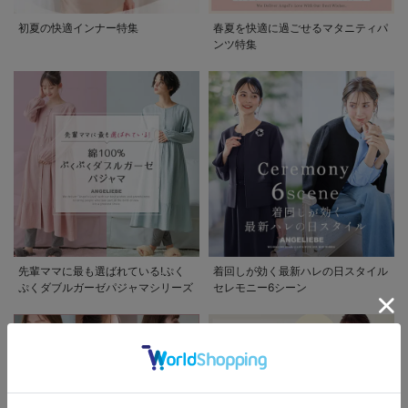
初夏の快適インナー特集
春夏を快適に過ごせるマタニティパ
ンツ特集
先輩ママに最も選ばれている!ぷく
着回しが効く最新ハレの日スタイル
ぷくダブルガーゼパジャマシリーズ
セレモニー6シーン
お気に入り商品を確認する
お買い物を続ける
カートへ進む