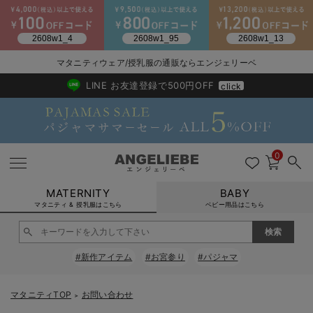
2026/NewArrival
送料495円(一部地域を除く) 7,700円以上で送料無料
マタニティウェア/授乳服の通販ならエンジェリーベ
LINE お友達登録で500円OFF
click
0
MATERNITY
BABY
マタニティ & 授乳服はこちら
ベビー用品はこちら
戻る
戻る
戻る
戻る
戻る
戻る
戻る
戻る
戻る
戻る
戻る
戻る
戻る
戻る
戻る
戻る
戻る
戻る
戻る
戻る
戻る
戻る
戻る
戻る
戻る
戻る
戻る
戻る
戻る
戻る
戻る
#新作アイテム
#お宮参り
#パジャマ
マタニティウェア全て
マタニティ 下着・インナー全て
授乳服全て
マタニティ フォーマル全て
授乳用品全て
マタニティレッグウェア全て
マタニティ ボディケア全て
アウトレット全て
特集全て
再入荷全て
送料無料アイテム全て
ブラキャミ おまとめ
【37周年祭セール】
気温差別オススメアイ
マタニティウェア お
こだわりの履き心地！
出産準備応援割全て
春のマタニティワンピ
Gift Selection 
冬の冷え対策インナー
入院準備の持ち物チェ
冬のあったか特集全て
マタニティ ワンピース
授乳ワンピース
マタニティ スーツ
妊婦用 抱き枕・授乳クッション
マタニティストッキング・タイツ
妊娠線クリーム
【アウトレット】ワンピース
抗菌防臭加工
再入荷｜インナー
授乳ブラ・マタニティブラ（マタニティインナー・産後用品）
ワンピース
【37周年祭セール】2
【15℃】3月下旬～
動きやすく着回しでき
強撚スムース(コスパ
【おまとめ割】パジャ
カジュアル
ジャケット派
マタニティパジャマ
【オフィスカジュアル
レギンスタイプ
【フォーマル】ワンピ
【ベビー】長袖
ハンカチ
快適ウェア10%OFF
セットアップ・ レイ
〜3,000円（税込）
薄くてあったか
入院してすぐ使うグッ
【冬のあったか特集】
マタニティTOP
お問い合わせ
＞