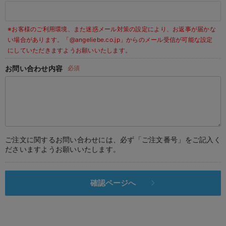
デロンギ
※お客様のご利用環境、また迷惑メール対策の設定により、お返事が届かな
入院準備の持ち物チェック
い場合があります。
「@angeliebe.co.jp」からのメール受信が可能な設定
にしていただきますようお願いいたします。
お問い合わせ内容
必須
ご注文に関するお問い合わせには、必ず「ご注文番号」をご記入く
ださいますようお願いいたします。
確認ページへ