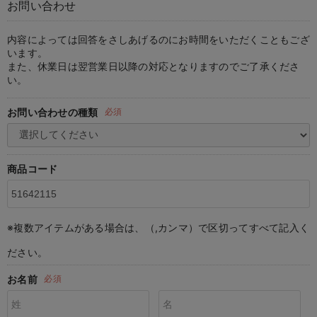
お問い合わせ
マタニティ パンツ
マタニティ ショーツ
授乳トップス
マタニティ オフィス 通勤服
授乳 ケープ
マタニティレギンス
【アウトレット】トップス・授乳トップス
透け防止
再入荷｜アウター
トップス
【37周年祭セール】4
【〜10℃】3月中旬
涼しくて可愛い「ワン
デニム
きれいめトップス派
マタニティインナー
【オフィスカジュアル
パンツタイプ
【フォーマル】ボトム
【ベビー】半袖
2WAYオール
Aライン ・フレアワ
〜5,000円（税込）
綿混素材
赤ちゃんへ使うもの
【冬のあったか特集】
マタニティ スカート
妊婦帯・腹帯・産前ガードル
マタニティ ドレス（結婚式・お呼ばれ）
【アウトレット】ボトムス
見えてもカワイイ
パンツ
レギンス
きれいめスカート派
ベビー
【フォーマル】トップ
【ベビー】グッズ
コンビ肌着
Iライン ・タイトシ
〜10,000円（税込）
腹巻・ひざ上パンツ
産後に使うグッズ
【冬のあったか特集】
内容によっては回答をさしあげるのにお時間をいただくこともござ
います。
また、休業日は翌営業日以降の対応となりますのでご了承くださ
マタニティ トップス
マタニティ 授乳 キャミソール
マタニティ フォーマル パンツ・ボトムス
【アウトレット】パジャマ
コットン素材
スカート
オフィス
きれいめ美脚パンツ派
短肌着
快適ウェア10%OFF
ジャンパースカート/
10,001円（税込）〜
保温&リカバリー
【冬のあったか特集】
い。
マタニティ アウター（コート）・ママコート
産褥ショーツ
【アウトレット】インナー
冷房対策
パジャマ
ツィード派
セット
ワーク・オフィス
女の子におススメのギ
レギンス・タイツ
お問い合わせの種類
必須
骨盤・マタニティベルト （妊娠中・産後）
【アウトレット】ベビー
接触冷感素材
インナー
MAX55%OFF ブラッ
王道シンプル派
カジュアル
男の子におススメのギ
カップ付きインナー
産後 ガードル インナー
Tシャツブラ
雑貨
セットアップ派
フォーマル / オケー
定番ギフト
あったか度◎
商品コード
マタニティ 腹巻き
ブラトップ
ベビー
あったかアイテム｜ベ
もらって嬉しいギフト
裏起毛素材
親子セット
かわいくておもしろい
※複数アイテムがある場合は、（,カンマ）で区切ってすべて記入く
快適機能ウェア特集 トップス
何枚あっても嬉しいア
ださい。
快適機能ウェア特集 ボトムス
長く使えるアイテム
お名前
必須
快適機能ウェア特集 パジャマ
お部屋映えアイテム