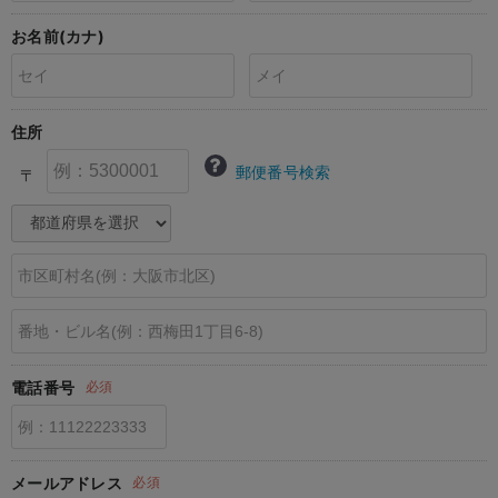
erbaviva（エルバビーバ）
お名前(カナ)
安心の日本製。先輩ママが買ってよかった！本当に必要な出産準備品
ハレの日に着るANGELIEBEのセレモニー
住所
買って正解！高評価レビューアイテム
郵便番号検索
〒
冬に可愛いニットがお得！
親子コーデ｜ママとベビーにおすすめ！
便利な育児家電
Gift Selection 出産祝い
ロンパースはいつからいつまで使う？選ぶポイントも解説！
電話番号
必須
保育園・入園準備特集
ファルスカ
メールアドレス
必須