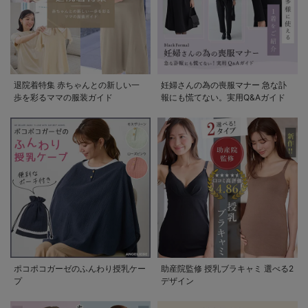
退院着特集 赤ちゃんとの新しい一
妊婦さんの為の喪服マナー 急な訃
歩を彩るママの服装ガイド
報にも慌てない。実用Q&Aガイド
ポコポコガーゼのふんわり授乳ケー
助産院監修 授乳ブラキャミ 選べる2
プ
デザイン