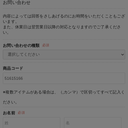
お問い合わせ
マタニティ パンツ
マタニティ ショーツ
授乳トップス
マタニティ オフィス 通勤服
授乳 ケープ
マタニティレギンス
【アウトレット】トップス・授乳トップス
透け防止
再入荷｜アウター
トップス
【37周年祭セール】4
【〜10℃】3月中旬
涼しくて可愛い「ワン
デニム
きれいめトップス派
マタニティインナー
【オフィスカジュアル
パンツタイプ
【フォーマル】ボトム
【ベビー】半袖
2WAYオール
Aライン ・フレアワ
〜5,000円（税込）
綿混素材
赤ちゃんへ使うもの
【冬のあったか特集】
マタニティ スカート
妊婦帯・腹帯・産前ガードル
マタニティ ドレス（結婚式・お呼ばれ）
【アウトレット】ボトムス
見えてもカワイイ
パンツ
レギンス
きれいめスカート派
ベビー
【フォーマル】トップ
【ベビー】グッズ
コンビ肌着
Iライン ・タイトシ
〜10,000円（税込）
腹巻・ひざ上パンツ
産後に使うグッズ
【冬のあったか特集】
内容によっては回答をさしあげるのにお時間をいただくこともござ
います。
また、休業日は翌営業日以降の対応となりますのでご了承くださ
マタニティ トップス
マタニティ 授乳 キャミソール
マタニティ フォーマル パンツ・ボトムス
【アウトレット】パジャマ
コットン素材
スカート
オフィス
きれいめ美脚パンツ派
短肌着
快適ウェア10%OFF
ジャンパースカート/
10,001円（税込）〜
保温&リカバリー
【冬のあったか特集】
い。
マタニティ アウター（コート）・ママコート
産褥ショーツ
【アウトレット】インナー
冷房対策
パジャマ
ツィード派
セット
ワーク・オフィス
女の子におススメのギ
レギンス・タイツ
お問い合わせの種類
必須
骨盤・マタニティベルト （妊娠中・産後）
【アウトレット】ベビー
接触冷感素材
インナー
MAX55%OFF ブラッ
王道シンプル派
カジュアル
男の子におススメのギ
カップ付きインナー
産後 ガードル インナー
Tシャツブラ
雑貨
セットアップ派
フォーマル / オケー
定番ギフト
あったか度◎
商品コード
マタニティ 腹巻き
ブラトップ
ベビー
あったかアイテム｜ベ
もらって嬉しいギフト
裏起毛素材
親子セット
かわいくておもしろい
※複数アイテムがある場合は、（,カンマ）で区切ってすべて記入く
快適機能ウェア特集 トップス
何枚あっても嬉しいア
ださい。
快適機能ウェア特集 ボトムス
長く使えるアイテム
お名前
必須
快適機能ウェア特集 パジャマ
お部屋映えアイテム