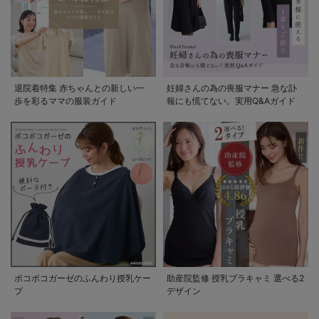
退院着特集 赤ちゃんとの新しい一
妊婦さんの為の喪服マナー 急な訃
歩を彩るママの服装ガイド
報にも慌てない。実用Q&Aガイド
ポコポコガーゼのふんわり授乳ケー
助産院監修 授乳ブラキャミ 選べる2
プ
デザイン