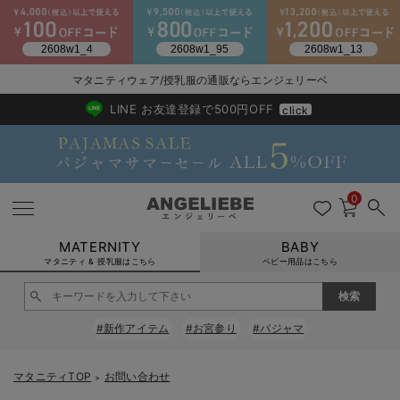
2026/NewArrival
送料495円(一部地域を除く) 7,700円以上で送料無料
マタニティウェア/授乳服の通販ならエンジェリーベ
LINE お友達登録で500円OFF
click
0
MATERNITY
BABY
マタニティ & 授乳服はこちら
ベビー用品はこちら
戻る
戻る
戻る
戻る
戻る
戻る
戻る
戻る
戻る
戻る
戻る
戻る
戻る
戻る
戻る
戻る
戻る
戻る
戻る
戻る
戻る
戻る
戻る
戻る
戻る
戻る
戻る
戻る
戻る
戻る
戻る
#新作アイテム
#お宮参り
#パジャマ
マタニティウェア全て
マタニティ 下着・インナー全て
授乳服全て
マタニティ フォーマル全て
授乳用品全て
マタニティレッグウェア全て
マタニティ ボディケア全て
アウトレット全て
特集全て
再入荷全て
送料無料アイテム全て
ブラキャミ おまとめ
【37周年祭セール】
気温差別オススメアイ
マタニティウェア お
こだわりの履き心地！
出産準備応援割全て
春のマタニティワンピ
Gift Selection 
冬の冷え対策インナー
入院準備の持ち物チェ
冬のあったか特集全て
マタニティ ワンピース
授乳ワンピース
マタニティ スーツ
妊婦用 抱き枕・授乳クッション
マタニティストッキング・タイツ
妊娠線クリーム
【アウトレット】ワンピース
抗菌防臭加工
再入荷｜インナー
授乳ブラ・マタニティブラ（マタニティインナー・産後用品）
ワンピース
【37周年祭セール】2
【15℃】3月下旬～
動きやすく着回しでき
強撚スムース(コスパ
【おまとめ割】パジャ
カジュアル
ジャケット派
マタニティパジャマ
【オフィスカジュアル
レギンスタイプ
【フォーマル】ワンピ
【ベビー】長袖
ハンカチ
快適ウェア10%OFF
セットアップ・ レイ
〜3,000円（税込）
薄くてあったか
入院してすぐ使うグッ
【冬のあったか特集】
マタニティTOP
お問い合わせ
＞