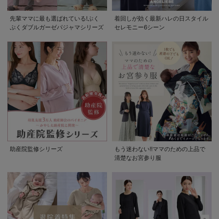
先輩ママに最も選ばれている!ぷく
着回しが効く最新ハレの日スタイル
ぷくダブルガーゼパジャマシリーズ
セレモニー6シーン
助産院監修シリーズ
もう迷わない!!ママのための上品で
清楚なお宮参り服