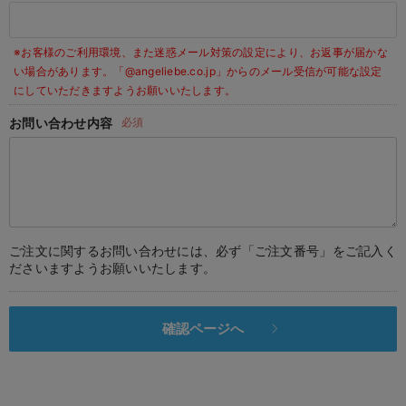
デロンギ
※お客様のご利用環境、また迷惑メール対策の設定により、お返事が届かな
入院準備の持ち物チェック
い場合があります。
「@angeliebe.co.jp」からのメール受信が可能な設定
にしていただきますようお願いいたします。
お問い合わせ内容
必須
ご注文に関するお問い合わせには、必ず「ご注文番号」をご記入く
ださいますようお願いいたします。
確認ページへ