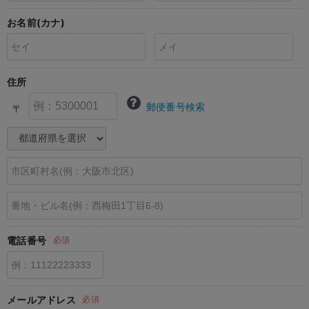
erbaviva（エルバビーバ）
お名前(カナ)
安心の日本製。先輩ママが買ってよかった！本当に必要な出産準備品
ハレの日に着るANGELIEBEのセレモニー
住所
買って正解！高評価レビューアイテム
郵便番号検索
〒
冬に可愛いニットがお得！
親子コーデ｜ママとベビーにおすすめ！
便利な育児家電
Gift Selection 出産祝い
ロンパースはいつからいつまで使う？選ぶポイントも解説！
電話番号
必須
保育園・入園準備特集
ファルスカ
メールアドレス
必須