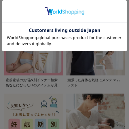
モンポケ特集
アウトレット 最大90%OFF
産前産後のお悩み別インナー検索
頑張った身体を気軽にメンテ マム
あなたにぴったりのアイテムが見つ
レスト
かる