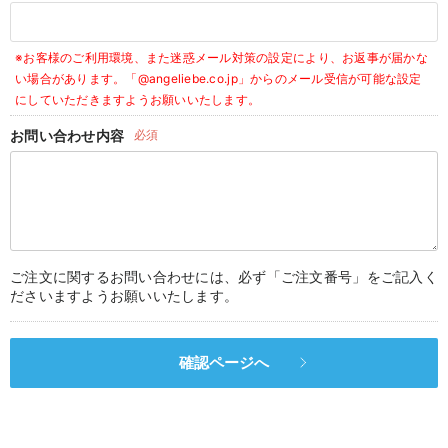
デロンギ
※お客様のご利用環境、また迷惑メール対策の設定により、お返事が届かな
入院準備の持ち物チェック
い場合があります。
「@angeliebe.co.jp」からのメール受信が可能な設定
にしていただきますようお願いいたします。
お問い合わせ内容
必須
ご注文に関するお問い合わせには、必ず「ご注文番号」をご記入く
ださいますようお願いいたします。
確認ページへ