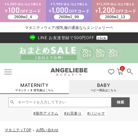
2026/NewArrival
送料495円(一部地域を除く) 7,700円以上で送料無料
マタニティウェア/授乳服の通販ならエンジェリーベ
LINE お友達登録で500円OFF
click
0
MATERNITY
BABY
マタニティ & 授乳服はこちら
ベビー用品はこちら
戻る
戻る
戻る
戻る
戻る
戻る
戻る
戻る
戻る
戻る
戻る
戻る
戻る
戻る
戻る
戻る
戻る
戻る
戻る
戻る
戻る
戻る
戻る
戻る
戻る
戻る
戻る
戻る
戻る
戻る
戻る
#新作アイテム
#お宮参り
#パジャマ
マタニティウェア全て
マタニティ 下着・インナー全て
授乳服全て
マタニティ フォーマル全て
授乳用品全て
マタニティレッグウェア全て
マタニティ ボディケア全て
アウトレット全て
特集全て
再入荷全て
送料無料アイテム全て
ブラキャミ おまとめ
【37周年祭セール】
気温差別オススメアイ
マタニティウェア お
こだわりの履き心地！
出産準備応援割全て
春のマタニティワンピ
Gift Selection 
冬の冷え対策インナー
入院準備の持ち物チェ
冬のあったか特集全て
マタニティ ワンピース
授乳ワンピース
マタニティ スーツ
妊婦用 抱き枕・授乳クッション
マタニティストッキング・タイツ
妊娠線クリーム
【アウトレット】ワンピース
抗菌防臭加工
再入荷｜インナー
授乳ブラ・マタニティブラ（マタニティインナー・産後用品）
ワンピース
【37周年祭セール】2
【15℃】3月下旬～
動きやすく着回しでき
強撚スムース(コスパ
【おまとめ割】パジャ
カジュアル
ジャケット派
マタニティパジャマ
【オフィスカジュアル
レギンスタイプ
【フォーマル】ワンピ
【ベビー】長袖
ハンカチ
快適ウェア10%OFF
セットアップ・ レイ
〜3,000円（税込）
薄くてあったか
入院してすぐ使うグッ
【冬のあったか特集】
マタニティTOP
お問い合わせ
＞