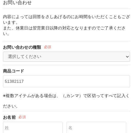
お問い合わせ
マタニティ パンツ
マタニティ ショーツ
授乳トップス
マタニティ オフィス 通勤服
授乳 ケープ
マタニティレギンス
【アウトレット】トップス・授乳トップス
透け防止
再入荷｜アウター
トップス
【37周年祭セール】4
【〜10℃】3月中旬
涼しくて可愛い「ワン
デニム
きれいめトップス派
マタニティインナー
【オフィスカジュアル
パンツタイプ
【フォーマル】ボトム
【ベビー】半袖
2WAYオール
Aライン ・フレアワ
〜5,000円（税込）
綿混素材
赤ちゃんへ使うもの
【冬のあったか特集】
マタニティ スカート
妊婦帯・腹帯・産前ガードル
マタニティ ドレス（結婚式・お呼ばれ）
【アウトレット】ボトムス
見えてもカワイイ
パンツ
レギンス
きれいめスカート派
ベビー
【フォーマル】トップ
【ベビー】グッズ
コンビ肌着
Iライン ・タイトシ
〜10,000円（税込）
腹巻・ひざ上パンツ
産後に使うグッズ
【冬のあったか特集】
内容によっては回答をさしあげるのにお時間をいただくこともござ
います。
また、休業日は翌営業日以降の対応となりますのでご了承くださ
マタニティ トップス
マタニティ 授乳 キャミソール
マタニティ フォーマル パンツ・ボトムス
【アウトレット】パジャマ
コットン素材
スカート
オフィス
きれいめ美脚パンツ派
短肌着
快適ウェア10%OFF
ジャンパースカート/
10,001円（税込）〜
保温&リカバリー
【冬のあったか特集】
い。
マタニティ アウター（コート）・ママコート
産褥ショーツ
【アウトレット】インナー
冷房対策
パジャマ
ツィード派
セット
ワーク・オフィス
女の子におススメのギ
レギンス・タイツ
お問い合わせの種類
必須
骨盤・マタニティベルト （妊娠中・産後）
【アウトレット】ベビー
接触冷感素材
インナー
MAX55%OFF ブラッ
王道シンプル派
カジュアル
男の子におススメのギ
カップ付きインナー
産後 ガードル インナー
Tシャツブラ
雑貨
セットアップ派
フォーマル / オケー
定番ギフト
あったか度◎
商品コード
マタニティ 腹巻き
ブラトップ
ベビー
あったかアイテム｜ベ
もらって嬉しいギフト
裏起毛素材
親子セット
かわいくておもしろい
※複数アイテムがある場合は、（,カンマ）で区切ってすべて記入く
快適機能ウェア特集 トップス
何枚あっても嬉しいア
ださい。
快適機能ウェア特集 ボトムス
長く使えるアイテム
お名前
必須
快適機能ウェア特集 パジャマ
お部屋映えアイテム