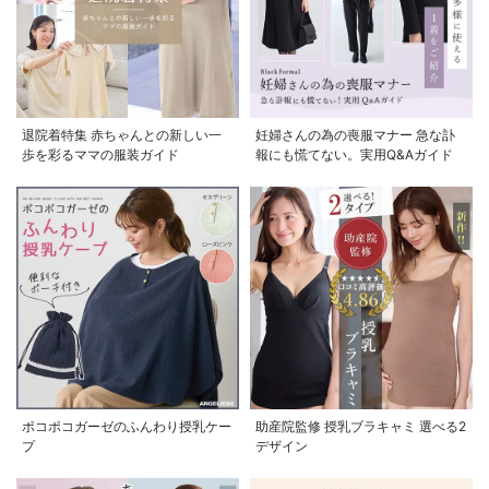
退院着特集 赤ちゃんとの新しい一
妊婦さんの為の喪服マナー 急な訃
歩を彩るママの服装ガイド
報にも慌てない。実用Q&Aガイド
ポコポコガーゼのふんわり授乳ケー
助産院監修 授乳ブラキャミ 選べる2
プ
デザイン