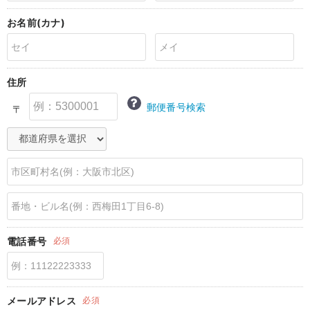
erbaviva（エルバビーバ）
お名前(カナ)
安心の日本製。先輩ママが買ってよかった！本当に必要な出産準備品
ハレの日に着るANGELIEBEのセレモニー
住所
買って正解！高評価レビューアイテム
郵便番号検索
〒
冬に可愛いニットがお得！
親子コーデ｜ママとベビーにおすすめ！
便利な育児家電
Gift Selection 出産祝い
ロンパースはいつからいつまで使う？選ぶポイントも解説！
電話番号
必須
保育園・入園準備特集
ファルスカ
メールアドレス
必須