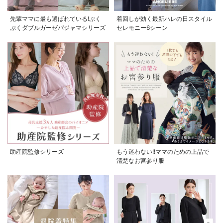
先輩ママに最も選ばれている!ぷく
着回しが効く最新ハレの日スタイル
ぷくダブルガーゼパジャマシリーズ
セレモニー6シーン
助産院監修シリーズ
もう迷わない!!ママのための上品で
清楚なお宮参り服