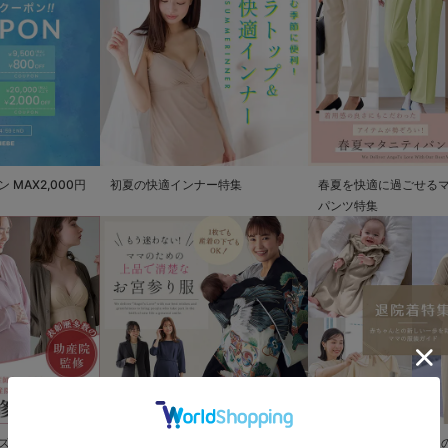
MAX2,000円
初夏の快適インナー特集
春夏を快適に過ごせる
パンツ特集
ズ
もう迷わない!!ママのための上品で
退院着特集 赤ちゃんと