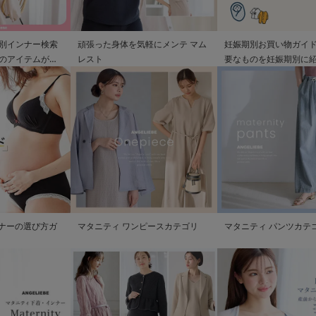
別インナー検索
頑張った身体を気軽にメンテ マム
妊娠期別お買い物ガイド
のアイテムが見
レスト
要なものを妊娠期別に
ンナーの選び方ガ
マタニティ ワンピースカテゴリ
マタニティ パンツカテ