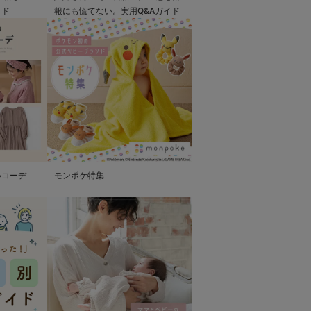
イド
報にも慌てない。実用Q&Aガイド
いコーデ
モンポケ特集