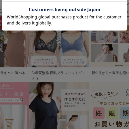
清楚なお宮参り服
歩を彩るママの服装ガ
ブラキャミ 選べる
助産院監修 授乳ブラ フィットグミ
新生児からの親子お揃
入り