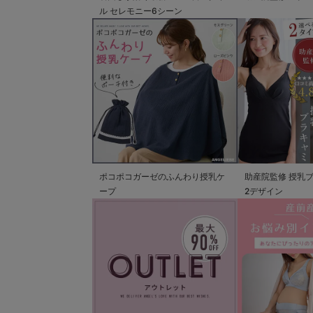
ル セレモニー6シーン
ポコポコガーゼのふんわり授乳ケ
助産院監修 授乳
ープ
2デザイン