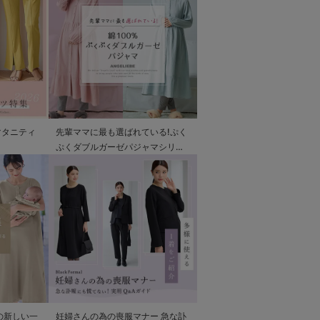
マタニティ
先輩ママに最も選ばれている!ぷく
ぷくダブルガーゼパジャマシリー
ズ
の新しい一
妊婦さんの為の喪服マナー 急な訃