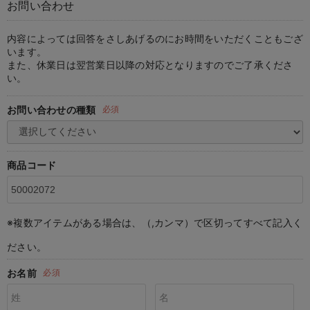
お問い合わせ
マタニティ パンツ
マタニティ ショーツ
授乳トップス
マタニティ オフィス 通勤服
授乳 ケープ
マタニティレギンス
【アウトレット】トップス・授乳トップス
透け防止
再入荷｜アウター
トップス
【37周年祭セール】4
【〜10℃】3月中旬
涼しくて可愛い「ワン
デニム
きれいめトップス派
マタニティインナー
【オフィスカジュアル
パンツタイプ
【フォーマル】ボトム
【ベビー】半袖
2WAYオール
Aライン ・フレアワ
〜5,000円（税込）
綿混素材
赤ちゃんへ使うもの
【冬のあったか特集】
マタニティ スカート
妊婦帯・腹帯・産前ガードル
マタニティ ドレス（結婚式・お呼ばれ）
【アウトレット】ボトムス
見えてもカワイイ
パンツ
レギンス
きれいめスカート派
ベビー
【フォーマル】トップ
【ベビー】グッズ
コンビ肌着
Iライン ・タイトシ
〜10,000円（税込）
腹巻・ひざ上パンツ
産後に使うグッズ
【冬のあったか特集】
内容によっては回答をさしあげるのにお時間をいただくこともござ
います。
また、休業日は翌営業日以降の対応となりますのでご了承くださ
マタニティ トップス
マタニティ 授乳 キャミソール
マタニティ フォーマル パンツ・ボトムス
【アウトレット】パジャマ
コットン素材
スカート
オフィス
きれいめ美脚パンツ派
短肌着
快適ウェア10%OFF
ジャンパースカート/
10,001円（税込）〜
保温&リカバリー
【冬のあったか特集】
い。
マタニティ アウター（コート）・ママコート
産褥ショーツ
【アウトレット】インナー
冷房対策
パジャマ
ツィード派
セット
ワーク・オフィス
女の子におススメのギ
レギンス・タイツ
お問い合わせの種類
必須
骨盤・マタニティベルト （妊娠中・産後）
【アウトレット】ベビー
接触冷感素材
インナー
MAX55%OFF ブラッ
王道シンプル派
カジュアル
男の子におススメのギ
カップ付きインナー
産後 ガードル インナー
Tシャツブラ
雑貨
セットアップ派
フォーマル / オケー
定番ギフト
あったか度◎
商品コード
マタニティ 腹巻き
ブラトップ
ベビー
あったかアイテム｜ベ
もらって嬉しいギフト
裏起毛素材
親子セット
かわいくておもしろい
※複数アイテムがある場合は、（,カンマ）で区切ってすべて記入く
快適機能ウェア特集 トップス
何枚あっても嬉しいア
ださい。
快適機能ウェア特集 ボトムス
長く使えるアイテム
お名前
必須
快適機能ウェア特集 パジャマ
お部屋映えアイテム