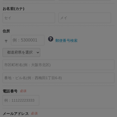
erbaviva（エルバビーバ）
お名前(カナ)
安心の日本製。先輩ママが買ってよかった！本当に必要な出産準備品
ハレの日に着るANGELIEBEのセレモニー
住所
買って正解！高評価レビューアイテム
郵便番号検索
〒
冬に可愛いニットがお得！
親子コーデ｜ママとベビーにおすすめ！
便利な育児家電
Gift Selection 出産祝い
ロンパースはいつからいつまで使う？選ぶポイントも解説！
電話番号
必須
保育園・入園準備特集
ファルスカ
メールアドレス
必須