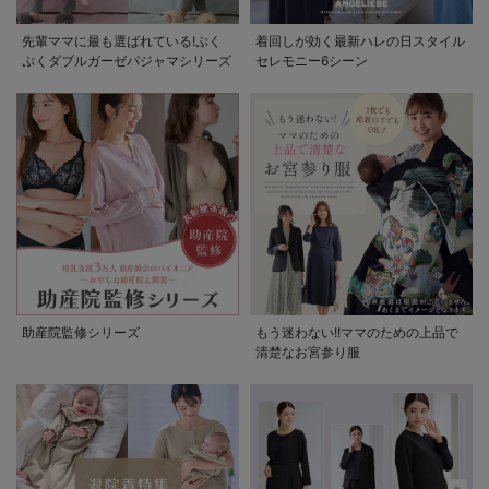
先輩ママに最も選ばれている!ぷく
着回しが効く最新ハレの日スタイル
ぷくダブルガーゼパジャマシリーズ
セレモニー6シーン
助産院監修シリーズ
もう迷わない!!ママのための上品で
清楚なお宮参り服