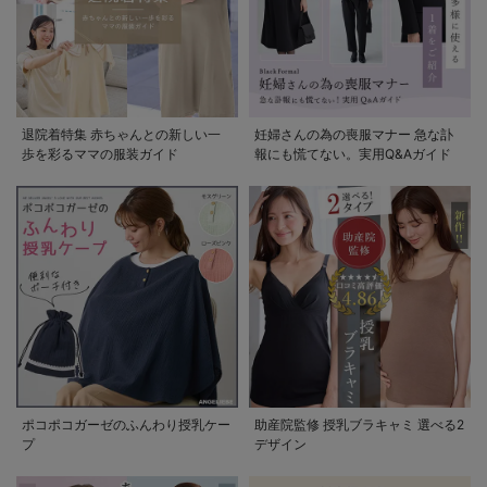
退院着特集 赤ちゃんとの新しい一
妊婦さんの為の喪服マナー 急な訃
歩を彩るママの服装ガイド
報にも慌てない。実用Q&Aガイド
ポコポコガーゼのふんわり授乳ケー
助産院監修 授乳ブラキャミ 選べる2
プ
デザイン