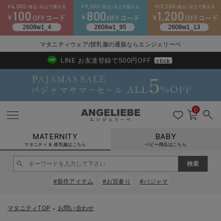
2026/NewArrival
送料495円(一部地域を除く) 7,700円以上で送料無料
マタニティウェア/授乳服の通販ならエンジェリーベ
LINE お友達登録で500円OFF
click
0
MATERNITY
BABY
マタニティ & 授乳服はこちら
ベビー用品はこちら
戻る
戻る
戻る
戻る
戻る
戻る
戻る
戻る
戻る
戻る
戻る
戻る
戻る
戻る
戻る
戻る
戻る
戻る
戻る
戻る
戻る
戻る
戻る
戻る
戻る
戻る
戻る
戻る
戻る
戻る
戻る
#新作アイテム
#お宮参り
#パジャマ
マタニティウェア全て
マタニティ 下着・インナー全て
授乳服全て
マタニティ フォーマル全て
授乳用品全て
マタニティレッグウェア全て
マタニティ ボディケア全て
アウトレット全て
特集全て
再入荷全て
送料無料アイテム全て
ブラキャミ おまとめ
【37周年祭セール】
気温差別オススメアイ
マタニティウェア お
こだわりの履き心地！
出産準備応援割全て
春のマタニティワンピ
Gift Selection 
冬の冷え対策インナー
入院準備の持ち物チェ
冬のあったか特集全て
マタニティ ワンピース
授乳ワンピース
マタニティ スーツ
妊婦用 抱き枕・授乳クッション
マタニティストッキング・タイツ
妊娠線クリーム
【アウトレット】ワンピース
抗菌防臭加工
再入荷｜インナー
授乳ブラ・マタニティブラ（マタニティインナー・産後用品）
ワンピース
【37周年祭セール】2
【15℃】3月下旬～
動きやすく着回しでき
強撚スムース(コスパ
【おまとめ割】パジャ
カジュアル
ジャケット派
マタニティパジャマ
【オフィスカジュアル
レギンスタイプ
【フォーマル】ワンピ
【ベビー】長袖
ハンカチ
快適ウェア10%OFF
セットアップ・ レイ
〜3,000円（税込）
薄くてあったか
入院してすぐ使うグッ
【冬のあったか特集】
マタニティTOP
お問い合わせ
＞