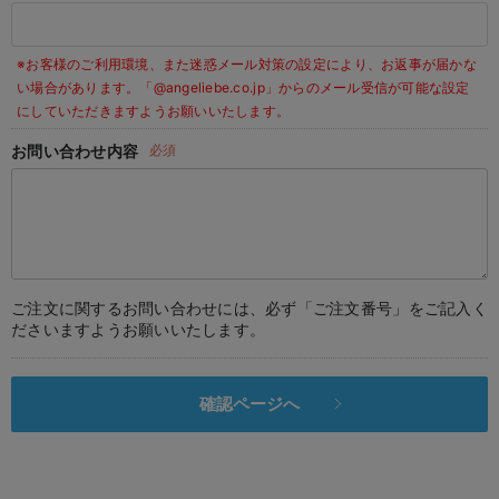
デロンギ
※お客様のご利用環境、また迷惑メール対策の設定により、お返事が届かな
入院準備の持ち物チェック
い場合があります。
「@angeliebe.co.jp」からのメール受信が可能な設定
にしていただきますようお願いいたします。
お問い合わせ内容
必須
ご注文に関するお問い合わせには、必ず「ご注文番号」をご記入く
ださいますようお願いいたします。
確認ページへ