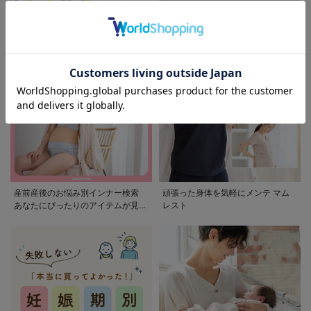
モンポケ特集
アウトレット 最大90%OFF
産前産後のお悩み別インナー検索
頑張った身体を気軽にメンテ マム
あなたにぴったりのアイテムが見つ
レスト
かる