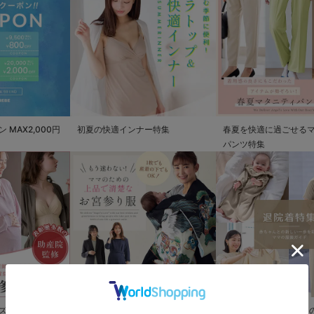
MAX2,000円
初夏の快適インナー特集
春夏を快適に過ごせる
パンツ特集
ズ
もう迷わない!!ママのための上品で
退院着特集 赤ちゃんと