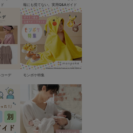
イド
報にも慌てない。実用Q&Aガイド
いコーデ
モンポケ特集