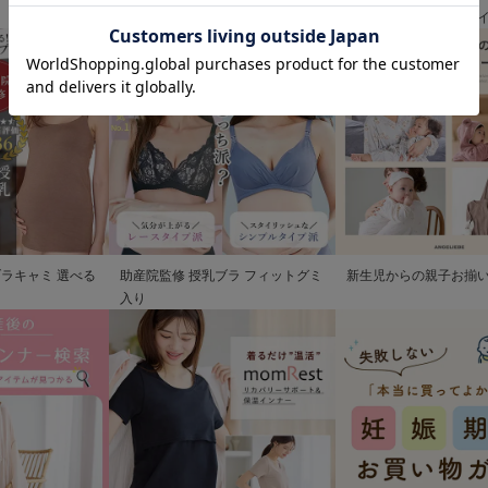
清楚なお宮参り服
歩を彩るママの服装ガ
ブラキャミ 選べる
助産院監修 授乳ブラ フィットグミ
新生児からの親子お揃
入り