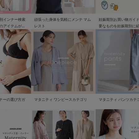
別インナー検索
頑張った身体を気軽にメンテ マム
妊娠期別お買い物ガイド
のアイテムが見
レスト
要なものを妊娠期別に
ンナーの選び方ガ
マタニティ ワンピースカテゴリ
マタニティ パンツカテ