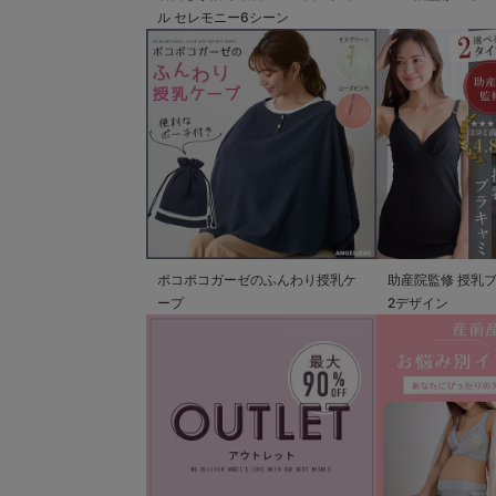
ル セレモニー6シーン
ポコポコガーゼのふんわり授乳ケ
助産院監修 授乳
ープ
2デザイン