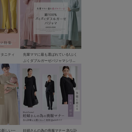
マタニティ
先輩ママに最も選ばれている!ぷく
ぷくダブルガーゼパジャマシリー
ズ
の新しい一
妊婦さんの為の喪服マナー 急な訃