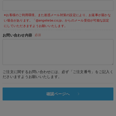
デロンギ
※お客様のご利用環境、また迷惑メール対策の設定により、お返事が届かな
入院準備の持ち物チェック
い場合があります。
「@angeliebe.co.jp」からのメール受信が可能な設定
にしていただきますようお願いいたします。
お問い合わせ内容
必須
ご注文に関するお問い合わせには、必ず「ご注文番号」をご記入く
ださいますようお願いいたします。
確認ページへ