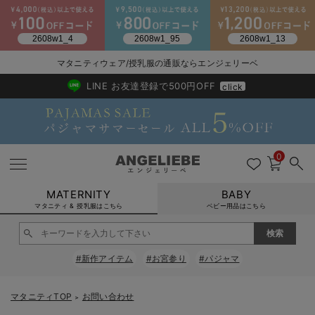
2026/NewArrival
送料495円(一部地域を除く) 7,700円以上で送料無料
マタニティウェア/授乳服の通販ならエンジェリーベ
LINE お友達登録で500円OFF
click
0
MATERNITY
BABY
マタニティ & 授乳服はこちら
ベビー用品はこちら
戻る
戻る
戻る
戻る
戻る
戻る
戻る
戻る
戻る
戻る
戻る
戻る
戻る
戻る
戻る
戻る
戻る
戻る
戻る
戻る
戻る
戻る
戻る
戻る
戻る
戻る
戻る
戻る
戻る
戻る
戻る
#新作アイテム
#お宮参り
#パジャマ
マタニティウェア全て
マタニティ 下着・インナー全て
授乳服全て
マタニティ フォーマル全て
授乳用品全て
マタニティレッグウェア全て
マタニティ ボディケア全て
アウトレット全て
特集全て
再入荷全て
送料無料アイテム全て
ブラキャミ おまとめ
【37周年祭セール】
気温差別オススメアイ
マタニティウェア お
こだわりの履き心地！
出産準備応援割全て
春のマタニティワンピ
Gift Selection 
冬の冷え対策インナー
入院準備の持ち物チェ
冬のあったか特集全て
マタニティ ワンピース
授乳ワンピース
マタニティ スーツ
妊婦用 抱き枕・授乳クッション
マタニティストッキング・タイツ
妊娠線クリーム
【アウトレット】ワンピース
抗菌防臭加工
再入荷｜インナー
授乳ブラ・マタニティブラ（マタニティインナー・産後用品）
ワンピース
【37周年祭セール】2
【15℃】3月下旬～
動きやすく着回しでき
強撚スムース(コスパ
【おまとめ割】パジャ
カジュアル
ジャケット派
マタニティパジャマ
【オフィスカジュアル
レギンスタイプ
【フォーマル】ワンピ
【ベビー】長袖
ハンカチ
快適ウェア10%OFF
セットアップ・ レイ
〜3,000円（税込）
薄くてあったか
入院してすぐ使うグッ
【冬のあったか特集】
マタニティTOP
お問い合わせ
＞