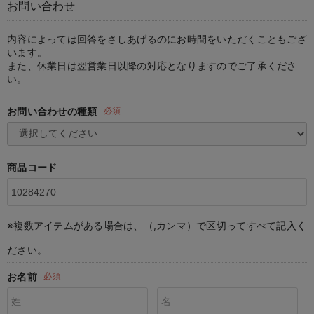
お問い合わせ
マタニティ パンツ
マタニティ ショーツ
授乳トップス
マタニティ オフィス 通勤服
授乳 ケープ
マタニティレギンス
【アウトレット】トップス・授乳トップス
透け防止
再入荷｜アウター
トップス
【37周年祭セール】4
【〜10℃】3月中旬
涼しくて可愛い「ワン
デニム
きれいめトップス派
マタニティインナー
【オフィスカジュアル
パンツタイプ
【フォーマル】ボトム
【ベビー】半袖
2WAYオール
Aライン ・フレアワ
〜5,000円（税込）
綿混素材
赤ちゃんへ使うもの
【冬のあったか特集】
マタニティ スカート
妊婦帯・腹帯・産前ガードル
マタニティ ドレス（結婚式・お呼ばれ）
【アウトレット】ボトムス
見えてもカワイイ
パンツ
レギンス
きれいめスカート派
ベビー
【フォーマル】トップ
【ベビー】グッズ
コンビ肌着
Iライン ・タイトシ
〜10,000円（税込）
腹巻・ひざ上パンツ
産後に使うグッズ
【冬のあったか特集】
内容によっては回答をさしあげるのにお時間をいただくこともござ
います。
また、休業日は翌営業日以降の対応となりますのでご了承くださ
マタニティ トップス
マタニティ 授乳 キャミソール
マタニティ フォーマル パンツ・ボトムス
【アウトレット】パジャマ
コットン素材
スカート
オフィス
きれいめ美脚パンツ派
短肌着
快適ウェア10%OFF
ジャンパースカート/
10,001円（税込）〜
保温&リカバリー
【冬のあったか特集】
い。
マタニティ アウター（コート）・ママコート
産褥ショーツ
【アウトレット】インナー
冷房対策
パジャマ
ツィード派
セット
ワーク・オフィス
女の子におススメのギ
レギンス・タイツ
お問い合わせの種類
必須
骨盤・マタニティベルト （妊娠中・産後）
【アウトレット】ベビー
接触冷感素材
インナー
MAX55%OFF ブラッ
王道シンプル派
カジュアル
男の子におススメのギ
カップ付きインナー
産後 ガードル インナー
Tシャツブラ
雑貨
セットアップ派
フォーマル / オケー
定番ギフト
あったか度◎
商品コード
マタニティ 腹巻き
ブラトップ
ベビー
あったかアイテム｜ベ
もらって嬉しいギフト
裏起毛素材
親子セット
かわいくておもしろい
※複数アイテムがある場合は、（,カンマ）で区切ってすべて記入く
快適機能ウェア特集 トップス
何枚あっても嬉しいア
ださい。
快適機能ウェア特集 ボトムス
長く使えるアイテム
お名前
必須
快適機能ウェア特集 パジャマ
お部屋映えアイテム