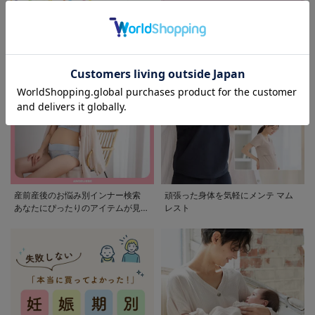
モンポケ特集
アウトレット 最大90%OFF
産前産後のお悩み別インナー検索
頑張った身体を気軽にメンテ マム
あなたにぴったりのアイテムが見つ
レスト
かる