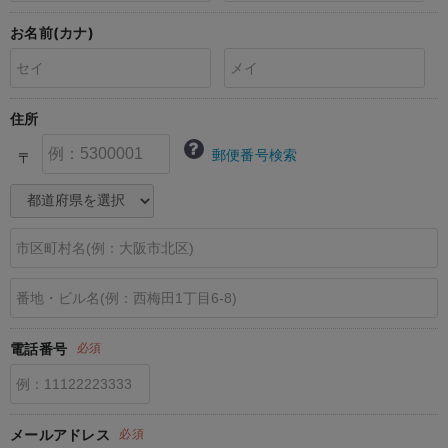
erbaviva（エルバビーバ）
お名前(カナ)
安心の日本製。先輩ママが買ってよかった！本当に必要な出産準備品
ハレの日に着るANGELIEBEのセレモニー
住所
買って正解！高評価レビューアイテム
郵便番号検索
〒
冬に可愛いニットがお得！
親子コーデ｜ママとベビーにおすすめ！
便利な育児家電
Gift Selection 出産祝い
ロンパースはいつからいつまで使う？選ぶポイントも解説！
電話番号
必須
保育園・入園準備特集
ファルスカ
メールアドレス
必須