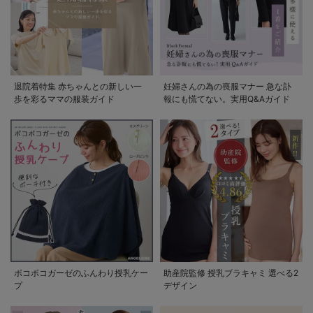
退院着特集 赤ちゃんとの新しい一
妊婦さんの為の喪服マナー 急な訃
歩を彩るママの服装ガイド
報にも慌てない。実用Q&Aガイド
ポコポコガーゼのふんわり授乳ケー
助産院監修 授乳ブラキャミ 選べる2
プ
デザイン