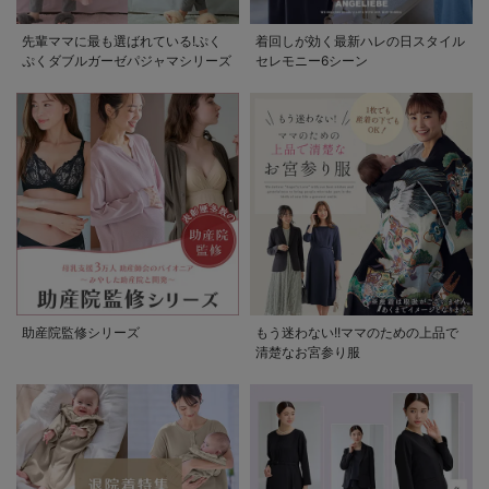
先輩ママに最も選ばれている!ぷく
着回しが効く最新ハレの日スタイル
ぷくダブルガーゼパジャマシリーズ
セレモニー6シーン
助産院監修シリーズ
もう迷わない!!ママのための上品で
清楚なお宮参り服