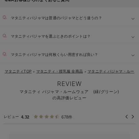
マタニティパジャマは普通のパジャマとどう違うの？
マタニティパジャマを選ぶときのポイントは？
ゆったりとしたサイズと丈：
マタニティパジャマは何枚くらい用意すれば良い？
【1】
肌に優しい素材：
マタニティTOP
マタニティ・授乳服 全商品
マタニティ パジャマ・ルーム
＞
＞
【2】
便利な授乳口：
REVIEW
マタニティ パジャマ・ルームウェア (緑/グリーン)
の高評価レビュー
【3】
【4】
レビュー
4.32
678件