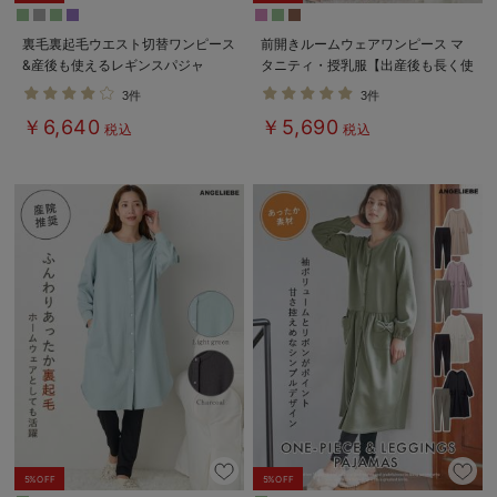
裏毛裏起毛ウエスト切替ワンピース
前開きルームウェアワンピース マ
&産後も使えるレギンスパジャ
タニティ・授乳服【出産後も長く使
マ マタニティ・授乳パジャマ
える】
3件
3件
【出産後も長く使える】
￥6,640
￥5,690
税込
税込
5%OFF
5%OFF