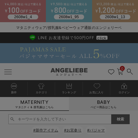
マタニティウェア/授乳服&ベビーウェア通販のエンジェリーベ
2026/NewArrival
送料495円(一部地域を除く) 7,700円以上で送料無料
LINE お友達登録で500円OFF
click
0
新作
カテゴリ
ランキング
お気に入り
ログイン
MATERNITY
BABY
戻る
戻る
戻る
戻る
戻る
戻る
戻る
戻る
戻る
戻る
戻る
戻る
戻る
戻る
戻る
戻る
戻る
戻る
戻る
戻る
戻る
戻る
戻る
戻る
戻る
戻る
戻る
戻る
戻る
戻る
戻る
カートに入れる
マタニティ & 授乳服はこちら
ベビー用品はこちら
マタニティウェア全て
マタニティ 下着・インナー全て
授乳服全て
マタニティ フォーマル全て
授乳用品全て
マタニティレッグウェア全て
マタニティ ボディケア全て
アウトレット全て
特集全て
再入荷全て
送料無料アイテム全て
ブラキャミ おまとめ
【37周年祭セール】
気温差別オススメアイ
マタニティウェア お
こだわりの履き心地！
出産準備応援割全て
春のマタニティワンピ
Gift Selection 
冬の冷え対策インナー
入院準備の持ち物チェ
冬のあったか特集全て
閉じる
マタニティ ワンピース
授乳ワンピース
マタニティ スーツ
妊婦用 抱き枕・授乳クッション
マタニティストッキング・タイツ
妊娠線クリーム
【アウトレット】ワンピース
抗菌防臭加工
再入荷｜インナー
授乳ブラ・マタニティブラ（マタニティインナー・産後用品）
ワンピース
【37周年祭セール】2
【15℃】3月下旬～
動きやすく着回しでき
強撚スムース(コスパ
【おまとめ割】パジャ
カジュアル
ジャケット派
マタニティパジャマ
【オフィスカジュアル
レギンスタイプ
【フォーマル】ワンピ
【ベビー】長袖
ハンカチ
快適ウェア10%OFF
セットアップ・ レイ
〜3,000円（税込）
薄くてあったか
入院してすぐ使うグッ
【冬のあったか特集】
#新作アイテム
#お宮参り
#パジャマ