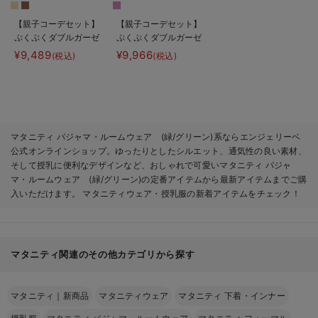
【親子コーデセット】
【親子コーデセット】
ぷくぷくダブルガーゼ
ぷくぷくダブルガーゼ
Ｖネックワンピ＆産前
裾ティアード3WAYワ
¥9,489
¥9,966
(税込)
(税込)
産後使えるレギンスパ
ンピース＆産前産後使
ジャマ&2wayオー
えるレギンスパジャマ
ル 出産準備 ギフ
&2wayオール 出産
ト マタニティ・産後
準備 ギフト マタニ
ティ・産後
マタニティ パジャマ・ルームウェア (緑/グリーン)系ならエンジェリーベ
公式オンラインショップ。ゆったりとしたシルエット、通気性の良い素材、
そして授乳に便利なデザインなど、おしゃれで可愛いマタニティ パジャ
マ・ルームウェア (緑/グリーン)の定番アイテムから最新アイテムまでご購
入いただけます。 マタニティウェア・授乳服の新着アイテムをチェック！
マタニティ関連のその他カテゴリから探す
マタニティ｜新商品
マタニティウェア
マタニティ 下着・インナー