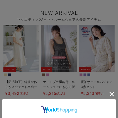
NEW ARRIVAL
マタニティ パジャマ・ルームウェアの最新アイテム
30%OFF
5%OFF
30%OFF
【防汚加工】綿混やわ
ナイトブラ機能付 ル
長袖サーマルパジャマ
らかスウェット半袖テ
ームウェアにもなる授
3点セット
ィアードネグリジェ
乳キャミソール
JEMORGAN（ジェー
¥3,492
¥5,215
¥5,313
(税込)
(税込)
(税込)
マタニティ・産後【出
イーモーガン） ギフ
産後も長く使える】
ト マタニティ・産後
【出産後も長く使え
る】