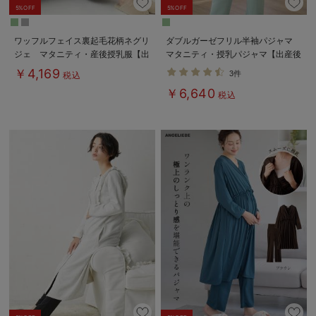
5%OFF
5%OFF
ワッフルフェイス裏起毛花柄ネグリ
ダブルガーゼフリル半袖パジャマ
ジェ マタニティ・産後授乳服【出
マタニティ・授乳パジャマ【出産後
産後も長く使える】
も長く使える】
￥4,169
3件
税込
Rosemadame（ローズマダム）
￥6,640
税込