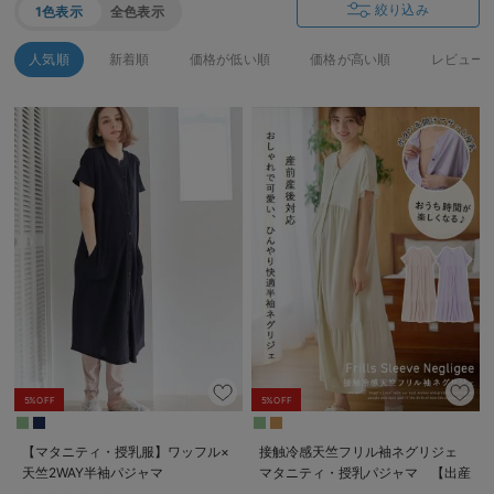
絞り込み
1色表示
全色表示
人気順
新着順
価格が低い順
価格が高い順
レビュー
5%OFF
5%OFF
【マタニティ・授乳服】ワッフル×
接触冷感天竺フリル袖ネグリジェ
天竺2WAY半袖パジャマ
マタニティ・授乳パジャマ 【出産
後も長く使える】