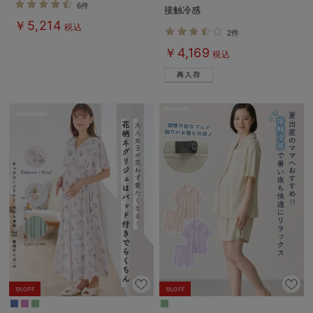
6件
接触冷感
Rosemadame（ローズマダム）
￥5,214
税込
2件
￥4,169
税込
5%OFF
5%OFF