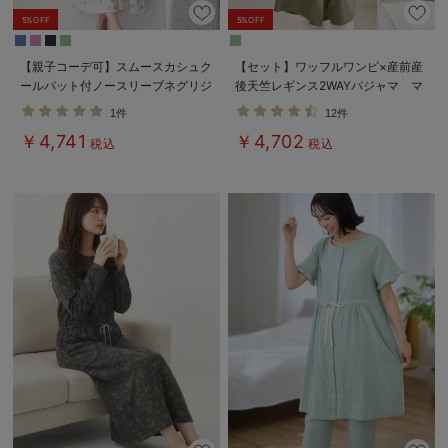
5%OFF
5%OFF
【親子コーデ可】スムースカシュク
【セット】ワッフルワンピ×産前産
ールパット付ノースリーブネグリジ
後天竺レギンス2WAYパジャマ マ
ェ マタニティ・産後授乳服【出産
タニティ・授乳服
1件
12件
後も長く使える】
￥4,741
￥4,702
税込
税込