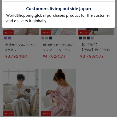
お気に入り商品を確認する
5%OFF
5%OFF
5%OFF
半袖サーマルパジャマ
ポコポコガーゼ丸首パ
【防汚加工】
3点セット
ジャマ マタニティ・
【2WAY】綿100％前
JEMORGAN（ジェー
授乳パジャマ【産後も
開き長袖ネグリジェ
¥6,792
¥4,702
¥3,790
(税込)
(税込)
(税込)
イーモーガン） ギフ
長く着れる】
マタニティ・授乳パジ
ト マタニティ・産後
INUJIRUSHI（イヌジ
ャマ【産後も長く着れ
【出産後も長く使え
ルシ）
る】
る】
5%OFF
5%OFF