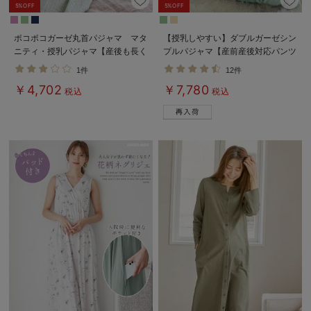
5%OFF
5%OFF
ポコポコガーゼ丸首パジャマ マタ
【授乳しやすい】ダブルガーゼシン
ニティ・授乳パジャマ【産後も長く
プルパジャマ【産前産後対応パンツ
着れる】INUJIRUSHI（イヌジル
付】
1件
12件
シ）
￥4,702
￥7,780
税込
税込