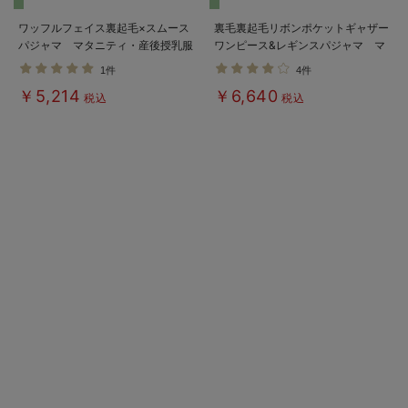
ワッフルフェイス裏起毛×スムース
裏毛裏起毛リボンポケットギャザー
パジャマ マタニティ・産後授乳服
ワンピース&レギンスパジャマ マ
【出産後も長く使える】
タニティ・授乳パジャマ【出産後も
1件
4件
Rosemadame（ローズマダム）
長く使える】
￥5,214
￥6,640
税込
税込