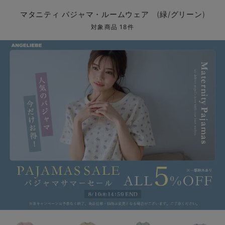
マタニティ パンツ
マタニティ ショーツ
授乳トップス
マタニティ オフィス 通勤服
授乳 ケープ
マタニティレギンス
【アウトレット】トップス・授乳トップス
透け防止
再入荷｜アウター
トップス
【37周年祭セール】4
【〜10℃】3月中旬
涼しくて可愛い「ワン
デニム
きれいめトップス派
マタニティインナー
【オフィスカジュアル
パンツタイプ
【フォーマル】ボトム
【ベビー】半袖
2WAYオール
Aライン ・フレアワ
〜5,000円（税込）
綿混素材
赤ちゃんへ使うもの
【冬のあったか特集】
マタニティ パジャマ・ルームウェア (緑/グリーン)
マタニティ スカート
妊婦帯・腹帯・産前ガードル
マタニティ ドレス（結婚式・お呼ばれ）
【アウトレット】ボトムス
見えてもカワイイ
パンツ
レギンス
きれいめスカート派
ベビー
【フォーマル】トップ
【ベビー】グッズ
コンビ肌着
Iライン ・タイトシ
〜10,000円（税込）
腹巻・ひざ上パンツ
産後に使うグッズ
【冬のあったか特集】
対象商品 18件
マタニティ トップス
マタニティ 授乳 キャミソール
マタニティ フォーマル パンツ・ボトムス
【アウトレット】パジャマ
コットン素材
スカート
オフィス
きれいめ美脚パンツ派
短肌着
快適ウェア10%OFF
ジャンパースカート/
10,001円（税込）〜
保温&リカバリー
【冬のあったか特集】
マタニティ アウター（コート）・ママコート
産褥ショーツ
【アウトレット】インナー
冷房対策
パジャマ
ツィード派
セット
ワーク・オフィス
女の子におススメのギ
レギンス・タイツ
骨盤・マタニティベルト （妊娠中・産後）
【アウトレット】ベビー
接触冷感素材
インナー
MAX55%OFF ブラッ
王道シンプル派
カジュアル
男の子におススメのギ
カップ付きインナー
産後 ガードル インナー
Tシャツブラ
雑貨
セットアップ派
フォーマル / オケー
定番ギフト
あったか度◎
マタニティ 腹巻き
ブラトップ
ベビー
あったかアイテム｜ベ
もらって嬉しいギフト
裏起毛素材
親子セット
かわいくておもしろい
快適機能ウェア特集 トップス
何枚あっても嬉しいア
快適機能ウェア特集 ボトムス
長く使えるアイテム
快適機能ウェア特集 パジャマ
お部屋映えアイテム