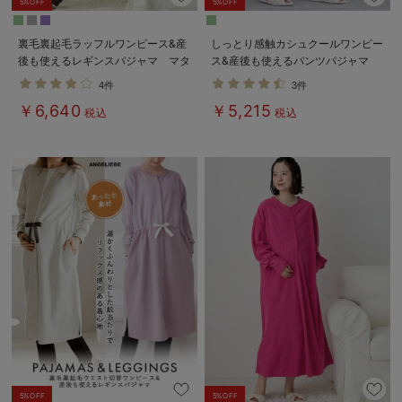
5%OFF
5%OFF
裏毛裏起毛ラッフルワンピース&産
しっとり感触カシュクールワンピー
後も使えるレギンスパジャマ マタ
ス&産後も使えるパンツパジャマ
ニティ・授乳パジャマ【出産後も長
マタニティ・授乳パジャマ【出産後
4件
3件
く使える】
も長く使える】
￥6,640
￥5,215
税込
税込
5%OFF
5%OFF