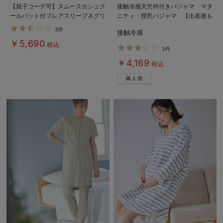
【親子コーデ可】スムースカシュク
接触冷感天竺衿付きパジャマ マタ
ールパット付フレアスリーブネグリ
ニティ・授乳パジャマ 【出産後も
ジェ マタニティ・産後授乳服【出
長く使える】Rosemadame（ロー
3件
接触冷感
産後も長く着れる】
ズマダム）
￥5,690
税込
1件
￥4,169
税込