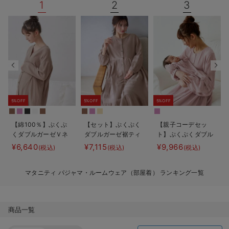
1
2
3
デロンギ
入院準備の持ち物チェック
5%OFF
5%OFF
5%OFF
【綿100％】ぷくぷ
【セット】ぷくぷく
【親子コーデセッ
くダブルガーゼＶネ
ダブルガーゼ裾ティ
ト】ぷくぷくダブル
ックワンピ＆産前産
アード3WAYワンピ
ガーゼ裾ティアード
¥6,640
¥7,115
¥9,966
(税込)
(税込)
(税込)
後使えるレギンスパ
ース＆産後も使える
3WAYワンピース＆
ジャマ マタニテ
レギンスパジャマ
産前産後使えるレギ
マタニティ パジャマ・ルームウェア（部屋着） ランキング一覧
ィ・授乳パジャマ
マタニティ・授乳パ
ンスパジャマ&2way
【親子コーデ可】
ジャマ
オール 出産準備
ギフト マタニテ
ィ・産後
商品一覧