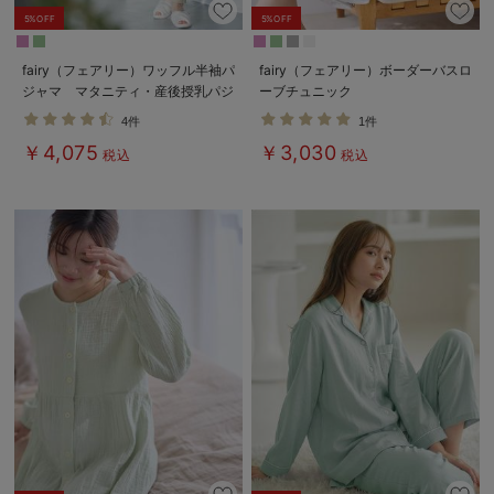
5%OFF
5%OFF
fairy（フェアリー）ワッフル半袖パ
fairy（フェアリー）ボーダーバスロ
ジャマ マタニティ・産後授乳パジ
ーブチュニック
ャマ【出産後も長く使える】
4件
1件
￥4,075
￥3,030
税込
税込