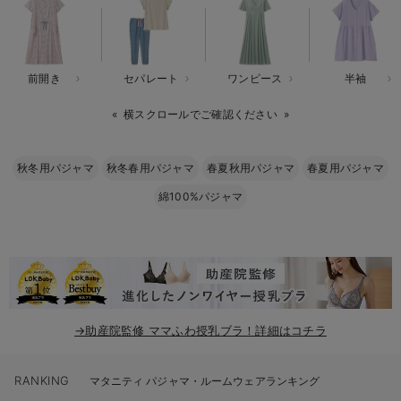
erbaviva（エルバビーバ）
安心の日本製。先輩ママが買ってよかった！本当に必要な出産準備品
前開き
セパレート
ワンピース
半袖
ハレの日に着るANGELIEBEのセレモニー
横スクロールでご確認ください
買って正解！高評価レビューアイテム
冬に可愛いニットがお得！
秋冬用パジャマ
秋冬春用パジャマ
春夏秋用パジャマ
春夏用パジャマ
綿100%パジャマ
親子コーデ｜ママとベビーにおすすめ！
便利な育児家電
Gift Selection 出産祝い
ロンパースはいつからいつまで使う？選ぶポイントも解説！
→助産院監修 ママふわ授乳ブラ！詳細はコチラ
保育園・入園準備特集
RANKING
ファルスカ
マタニティ パジャマ・ルームウェアランキング