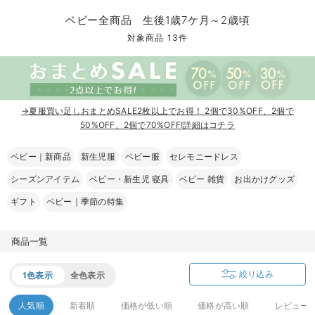
コンビ肌着・新生児/ベビー肌着
ベビー ワンピース
ベビー袴
ベビー ブランケット・タオルケット
子育て便利家電
抱っこ紐
夏のお役立ちベビーウェア
【アウトレット】トップス・授乳トップス
透け防止
再入荷｜アウター
トップス
【37周年祭セール】4
【〜10℃】3月中旬
涼しくて可愛い「ワン
デニム
きれいめトップス派
マタニティインナー
【オフィスカジュアル
パンツタイプ
【フォーマル】ボトム
【ベビー】半袖
2WAYオール
Aライン ・フレアワ
〜5,000円（税込）
綿混素材
赤ちゃんへ使うもの
【冬のあったか特集】
ベビー全商品 生後1歳7ケ月～2歳頃
ツーウェイオール・2WAYオール（新生児）
ベビー パンツ
おくるみ（新生児）
プレイマット・ベビー マット
ベビーケープ
シンカーパイル特集
【アウトレット】ボトムス
見えてもカワイイ
パンツ
レギンス
きれいめスカート派
ベビー
【フォーマル】トップ
【ベビー】グッズ
コンビ肌着
Iライン ・タイトシ
〜10,000円（税込）
腹巻・ひざ上パンツ
産後に使うグッズ
【冬のあったか特集】
対象商品 13件
ベビー ブルマ
ベビー 雑貨 小物
ベビーの動物なりきり特集
【アウトレット】パジャマ
コットン素材
スカート
オフィス
きれいめ美脚パンツ派
短肌着
快適ウェア10%OFF
ジャンパースカート/
10,001円（税込）〜
保温&リカバリー
【冬のあったか特集】
ベビー スカート
ベビー安全グッズ
ベビー 夏のお役立ちグッズ特集
【アウトレット】インナー
冷房対策
パジャマ
ツィード派
セット
ワーク・オフィス
女の子におススメのギ
レギンス・タイツ
→夏服買い足しおまとめSALE2枚以上でお得！ 2個で30%OFF、2個で
ベビートップス
ベビーおもちゃ
【素材別】ベビーロンパース特集
【アウトレット】ベビー
接触冷感素材
インナー
MAX55%OFF ブラッ
王道シンプル派
カジュアル
男の子におススメのギ
カップ付きインナー
50%OFF、2個で70%OFF!詳細はコチラ
ベビー アウター
メモリアルグッズ
袴ロンパース特集
Tシャツブラ
雑貨
セットアップ派
フォーマル / オケー
定番ギフト
あったか度◎
ベビー｜新商品
新生児服
ベビー服
セレモニードレス
シーズンアイテム
ベビー・新生児 寝具
ベビー 雑貨
お出かけグッズ
ベビー セットアップ
授乳・調乳・お食事
ブラトップ
ベビー
あったかアイテム｜ベ
もらって嬉しいギフト
裏起毛素材
ギフト
ベビー｜季節の特集
スタイ・よだれかけ（新生児・ベビー）
哺乳瓶
親子セット
かわいくておもしろい
ベビー帽子（新生児・乳児）
赤ちゃん 洗剤・洗濯用品・お掃除
快適機能ウェア特集 トップス
何枚あっても嬉しいア
商品一覧
新生児スリーパー・ベビーパジャマ
赤ちゃん お風呂・ベビースキンケア
快適機能ウェア特集 ボトムス
長く使えるアイテム
絞り込み
1色表示
全色表示
おむつ関連グッズ
快適機能ウェア特集 パジャマ
ベビーシューズ・ファーストシューズ・ベビー靴下
お部屋映えアイテム
人気順
新着順
価格が低い順
価格が高い順
レビュー