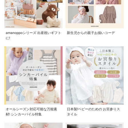
amanoppoシリーズ 出産祝いギフト
新生児からの親子お揃いコーデ
に!
オールシーズン対応可能な万能素
日本製!ベビーのための お宮参りス
材! シンカーパイル特集
タイル