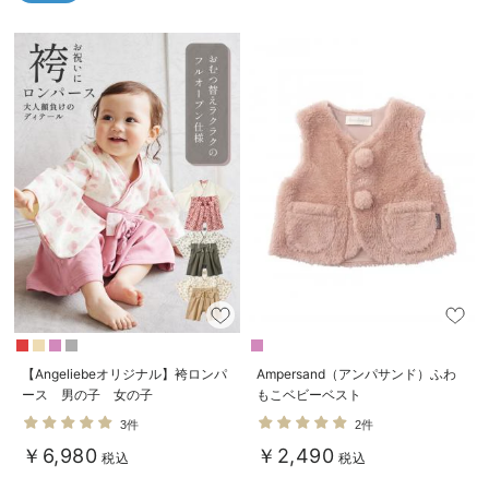
ベビー リュック
erbaviva（エルバビーバ）
ベビー 小物
安心の日本製。先輩ママが買ってよかった！本当に必要な出産準備品
ハレの日に着るANGELIEBEのセレモニー
買って正解！高評価レビューアイテム
冬に可愛いニットがお得！
親子コーデ｜ママとベビーにおすすめ！
便利な育児家電
Gift Selection 出産祝い
【Angeliebeオリジナル】袴ロンパ
Ampersand（アンパサンド）ふわ
ロンパースはいつからいつまで使う？選ぶポイントも解説！
ース 男の子 女の子
もこベビーベスト
保育園・入園準備特集
3件
2件
￥6,980
￥2,490
税込
税込
ファルスカ