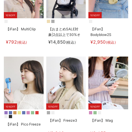
10%OFF
10%OFF
【iFan】 MultiClip
【おまとめSALE対
【iFan】
象|2点以上で30%オ
Bodyblow2S
フ】【AIRMON】
¥792
¥14,850
¥2,950
(税込)
(税込)
(税込)
AIRMON2 プレミア
ム
10%OFF
10%OFF
10%OFF
【iFan】 Freeze3
【iFan】 Mag
【iFan】 Pico Freeze