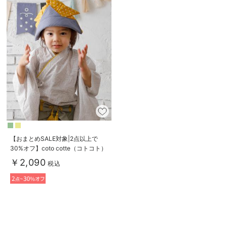
【おまとめSALE対象|2点以上で
30%オフ】coto cotte（コトコト）
かぶと
￥2,090
税込