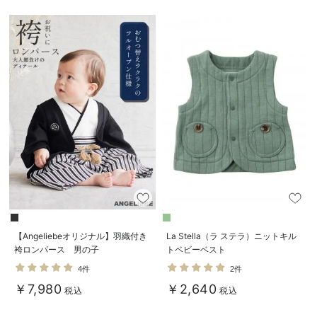
デロンギ
入院準備の持ち物チェック
【Angeliebeオリジナル】羽織付き
La Stella（ラ ステラ）ニットキル
袴ロンパース 男の子
トベビーベスト
4件
2件
￥7,980
￥2,640
税込
税込