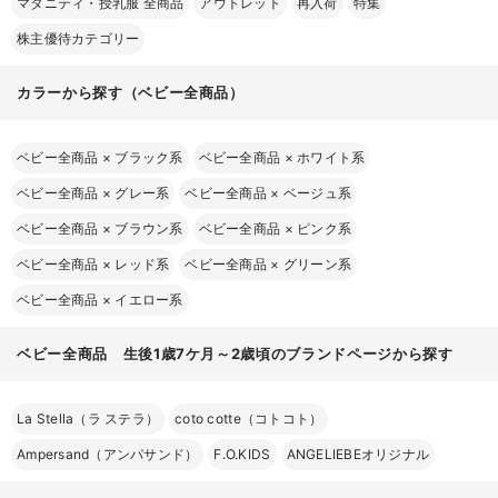
マタニティ・授乳服 全商品
アウトレット
再入荷
特集
株主優待カテゴリー
カラーから探す（ベビー全商品）
ベビー全商品
×
ブラック系
ベビー全商品
×
ホワイト系
ベビー全商品
×
グレー系
ベビー全商品
×
ベージュ系
ベビー全商品
×
ブラウン系
ベビー全商品
×
ピンク系
ベビー全商品
×
レッド系
ベビー全商品
×
グリーン系
ベビー全商品
×
イエロー系
ベビー全商品 生後1歳7ケ月～2歳頃のブランドページから探す
La Stella（ラ ステラ）
coto cotte（コトコト）
Ampersand（アンパサンド）
F.O.KIDS
ANGELIEBEオリジナル