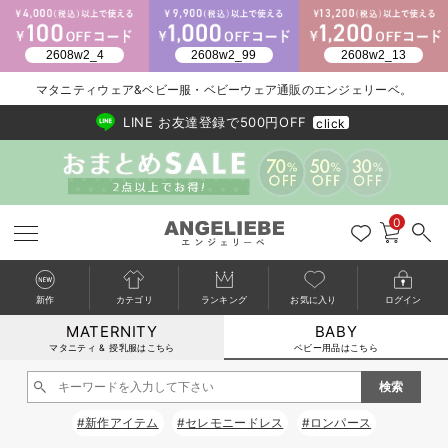
2026/NewArrival
送料495円(一部地域を除く) 7,700円以上で送料無料
マタニティウェア&ベビー服・ベビーウェア通販のエンジェリーベ。
LINE お友達登録で500円OFF
click
0
新作
カテゴリ
ランキング
お気に入り
ログイン
MATERNITY
BABY
戻る
戻る
戻る
戻る
戻る
戻る
戻る
戻る
戻る
戻る
戻る
戻る
戻る
戻る
戻る
戻る
戻る
戻る
戻る
戻る
戻る
戻る
戻る
戻る
戻る
戻る
戻る
戻る
戻る
戻る
戻る
カートに入れる
マタニティ & 授乳服はこちら
ベビー用品はこちら
新生児服全て
ベビー服全て
シーズンアイテム全て
ベビー・新生児 寝具全て
ベビー 雑貨全て
お出かけグッズ全て
ベビー｜季節の特集全て
アウトレット全て
特集全て
再入荷全て
送料無料アイテム全て
ブラキャミ おまとめ
【37周年祭セール】
気温差別オススメアイ
マタニティウェア お
こだわりの履き心地！
出産準備応援割全て
春のマタニティワンピ
Gift Selection 
冬の冷え対策インナー
入院準備の持ち物チェ
冬のあったか特集全て
閉じる
出産準備
ロンパース・カバーオール
甚平・浴衣
ベビーベッド・布団 （ベビー・新生児）
ベビーカー
猛暑からベビーを守るひんやりグッズ
【アウトレット】ワンピース
抗菌防臭加工
再入荷｜インナー
ベビーチェア（ハイローチェア）・ベビーラック
ワンピース
【37周年祭セール】2
【15℃】3月下旬～
動きやすく着回しでき
強撚スムース(コスパ
【おまとめ割】パジャ
カジュアル
ジャケット派
マタニティパジャマ
【オフィスカジュアル
レギンスタイプ
【フォーマル】ワンピ
【ベビー】長袖
ハンカチ
快適ウェア10%OFF
セットアップ・ レイ
〜3,000円（税込）
薄くてあったか
入院してすぐ使うグッ
【冬のあったか特集】
#新作アイテム
#セレモニードレス
#ロンパース